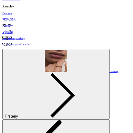
Značky
Pandora
PDPAOLA
Novinky
Výpredaj
Darčekové poukazy
Vzory pre gravírovanie
Prsteny
Prsteny