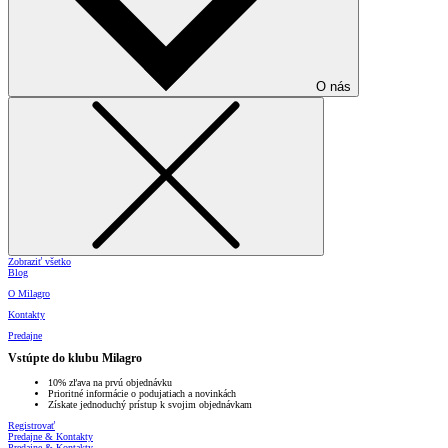
O nás
Zobraziť všetko
Blog
O Milagro
Kontakty
Predajne
Vstúpte do klubu Milagro
10% zľava na prvú objednávku
Prioritné informácie o podujatiach a novinkách
Získate jednoduchý prístup k svojim objednávkam
Registrovať
Predajne & Kontakty
Predajne & Kontakty