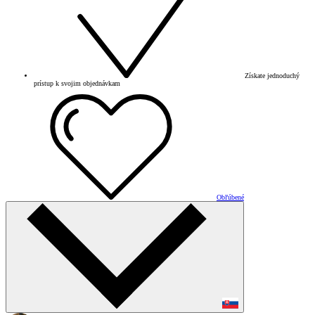
Získate jednoduchý
prístup k svojim objednávkam
Obľúbené