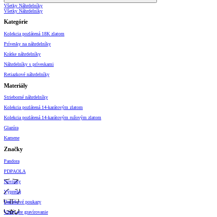
Všetky Náhrdelníky
Všetky Náhrdelníky
Kategórie
Kolekcia pozlátená 18K zlatom
Prívesky na náhrdelníky
Krátke náhrdelníky
Náhrdelníky s príveskami
Retiazkové náhrdelníky
Materiály
Strieborné náhrdelníky
Kolekcia pozlátená 14-karátovým zlatom
Kolekcia pozlátená 14-karátovým ružovým zlatom
Glazúra
Kamene
Značky
Pandora
PDPAOLA
Novinky
Výpredaj
Darčekové poukazy
Vzory pre gravírovanie