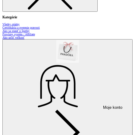
Kategórie
Všetky otázky
Certifikácia a overenie pravosti
Ako sa starať o šperky
Provízny systém / Affiliate
Ako určiť veľkosť
Moje konto