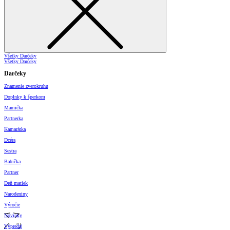
Všetky Darčeky
Všetky Darčeky
Darčeky
Znamenie zverokruhu
Doplnky k šperkom
Mamička
Partnerka
Kamarátka
Dcéra
Sestra
Babička
Partner
Deň matiek
Narodeniny
Výročie
Novinky
Výpredaj