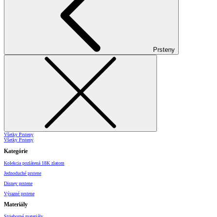
Prsteny
Všetky Prsteny
Všetky Prsteny
Kategórie
Kolekcia pozlátená 18K zlatom
Jednoduché prstene
Disney prstene
Výrazné prstene
Materiály
Strieborné materiály