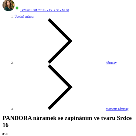
+420 601 001 201
Po - Pá: 7:30 - 16:00
Úvodná stránka
Náramky
Moments náramky
PANDORA náramek se zapínáním ve tvaru Srdce
16
85 €