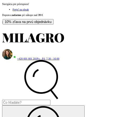
Navigácia pre prístupnosť
Prejsť na obsah
Doprava
zadarmo
pri nákupe nad
39
€
10% zľava na prvú objednávku
|
+420 601 001 201
Po - Pá: 7:30 - 16:00