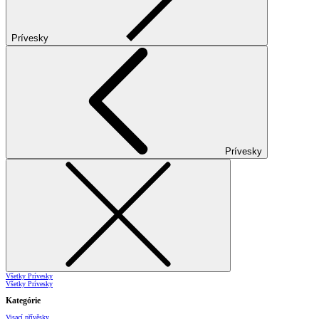
Prívesky
Prívesky
Všetky Prívesky
Všetky Prívesky
Kategórie
Visací přívěsky