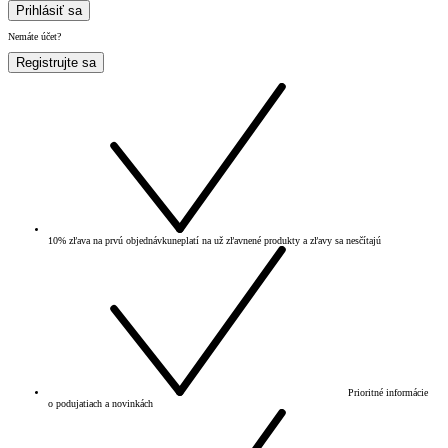
Prihlásiť sa
Nemáte účet?
Registrujte sa
10% zľava na prvú objednávku
neplatí na už zľavnené produkty a zľavy sa nesčítajú
Prioritné informácie
o podujatiach a novinkách