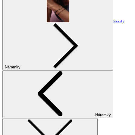
Náramky
Náramky
Náramky