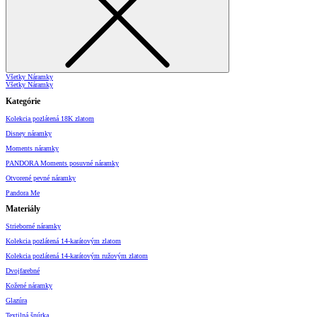
Všetky Náramky
Všetky Náramky
Kategórie
Kolekcia pozlátená 18K zlatom
Disney náramky
Moments náramky
PANDORA Moments posuvné náramky
Otvorené pevné náramky
Pandora Me
Materiály
Strieborné náramky
Kolekcia pozlátená 14-karátovým zlatom
Kolekcia pozlátená 14-karátovým ružovým zlatom
Dvojfarebné
Kožené náramky
Glazúra
Textilná šnúrka