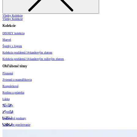
Všetky Kolekcie
Všetky Kolekcie
Kolekcie
DISNEY kolekcia
Marvel
Šperky s logom
Kolekcia pozlátená 14-karátovým zlatom
Kolekcia pozlátená 14-karátovým ružovým zlatom
Obľúbené témy
Písmená
Zvieratá a maznáčikovia
Rozprávkové
Rodina a priatelia
Láska
Novinky
Výpredaj
Darčekové poukazy
Vzory pre gravírovanie