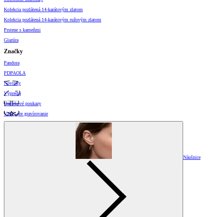
Kolekcia pozlátená 14-karátovým zlatom
Kolekcia pozlátená 14-karátovým ružovým zlatom
Prstene s kameňmi
Glazúra
Značky
Pandora
PDPAOLA
Novinky
Výpredaj
Darčekové poukazy
Vzory pre gravírovanie
Náušnice