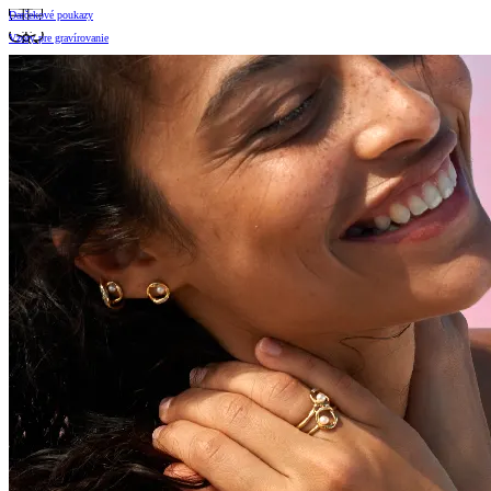
Darčekové poukazy
Vzory pre gravírovanie