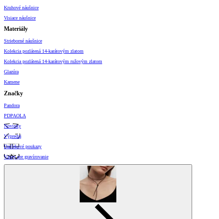
Kruhové náušnice
Visiace náušnice
Materiály
Strieborné náušnice
Kolekcia pozlátená 14-karátovým zlatom
Kolekcia pozlátená 14-karátovým ružovým zlatom
Glazúra
Kamene
Značky
Pandora
PDPAOLA
Novinky
Výpredaj
Darčekové poukazy
Vzory pre gravírovanie