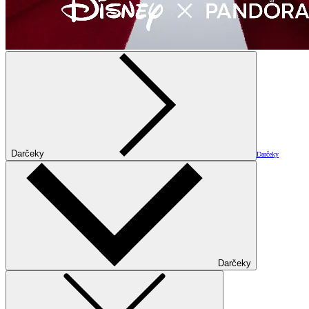
Darčeky
Darčeky
Darčeky