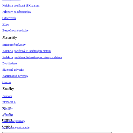
Kolekcia pozlátená 18K zlatom
Prívesky na náhrdelníky
Oddeľovače
Klipy
Bezpečnostné retiazky
Materiály
Strieborné prívesky
Kolekcia pozlátená 14-karátovým zlatom
Kolekcia pozlátená 14-karátovým ružovým zlatom
Dvojfarebné
Sklenené prívesky
Kamienkové prívesky
Glazúra
Značky
Pandora
PDPAOLA
Novinky
Výpredaj
Darčekové poukazy
Vzory pre gravírovanie