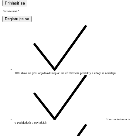
Prihlásiť sa
Nemáte účet?
Registrujte sa
10% zľava na prvú objednávku
neplatí na už zľavnené produkty a zľavy sa nesčítajú
Prioritné informácie
o podujatiach a novinkách