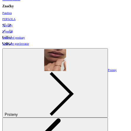
Značky
Pandora
PDPAOLA
Novinky
Výpredaj
Darčekové poukazy
Vzory pre gravírovanie
Prsteny
Prsteny