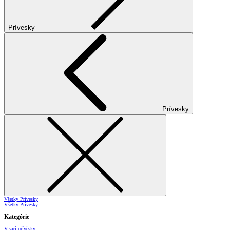
Prívesky
Prívesky
Všetky Prívesky
Všetky Prívesky
Kategórie
Visací přívěsky