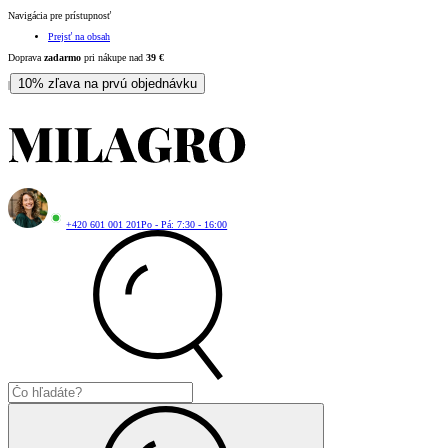
Navigácia pre prístupnosť
Prejsť na obsah
Doprava
zadarmo
pri nákupe nad
39
€
10% zľava na prvú objednávku
|
+420 601 001 201
Po - Pá: 7:30 - 16:00