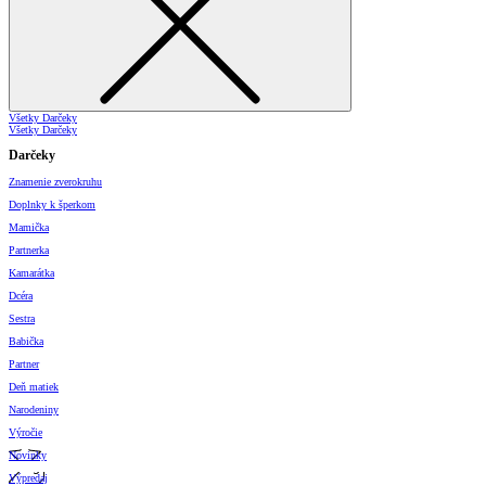
Všetky Darčeky
Všetky Darčeky
Darčeky
Znamenie zverokruhu
Doplnky k šperkom
Mamička
Partnerka
Kamarátka
Dcéra
Sestra
Babička
Partner
Deň matiek
Narodeniny
Výročie
Novinky
Výpredaj