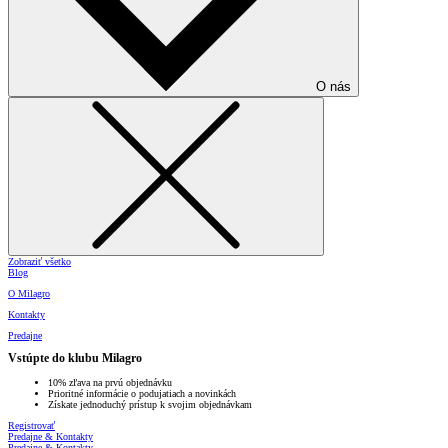
O nás
Zobraziť všetko
Blog
O Milagro
Kontakty
Predajne
Vstúpte do klubu Milagro
10% zľava na prvú objednávku
Prioritné informácie o podujatiach a novinkách
Získate jednoduchý prístup k svojim objednávkam
Registrovať
Predajne & Kontakty
Predajne & Kontakty