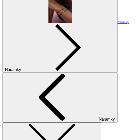
Náramky
Náramky
Náramky