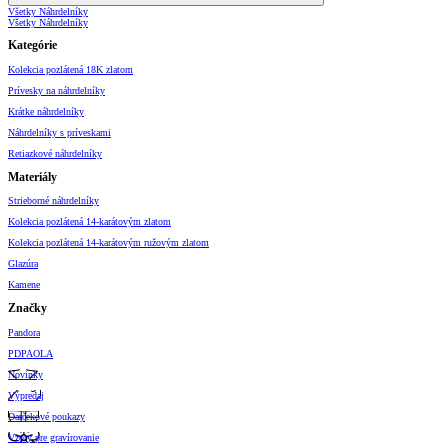
Všetky Náhrdelníky
Všetky Náhrdelníky
Kategórie
Kolekcia pozlátená 18K zlatom
Prívesky na náhrdelníky
Krátke náhrdelníky
Náhrdelníky s príveskami
Retiazkové náhrdelníky
Materiály
Strieborné náhrdelníky
Kolekcia pozlátená 14-karátovým zlatom
Kolekcia pozlátená 14-karátovým ružovým zlatom
Glazúra
Kamene
Značky
Pandora
PDPAOLA
Novinky
Výpredaj
Darčekové poukazy
Vzory pre gravírovanie