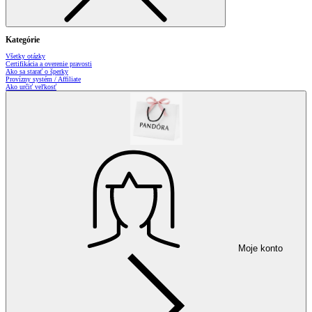
Kategórie
Všetky otázky
Certifikácia a overenie pravosti
Ako sa starať o šperky
Provízny systém / Affiliate
Ako určiť veľkosť
Moje konto