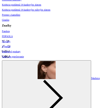
Kolekcia pozlátená 14-karátovým zlatom
Kolekcia pozlátená 14-karátovým ružovým zlatom
Prstene s kameňmi
Glazúra
Značky
Pandora
PDPAOLA
Novinky
Výpredaj
Darčekové poukazy
Vzory pre gravírovanie
Náušnice