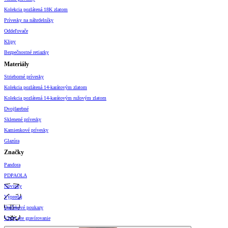
Kolekcia pozlátená 18K zlatom
Prívesky na náhrdelníky
Oddeľovače
Klipy
Bezpečnostné retiazky
Materiály
Strieborné prívesky
Kolekcia pozlátená 14-karátovým zlatom
Kolekcia pozlátená 14-karátovým ružovým zlatom
Dvojfarebné
Sklenené prívesky
Kamienkové prívesky
Glazúra
Značky
Pandora
PDPAOLA
Novinky
Výpredaj
Darčekové poukazy
Vzory pre gravírovanie