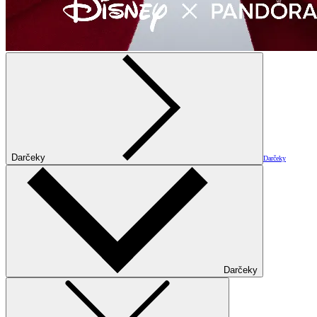
Darčeky
Darčeky
Darčeky