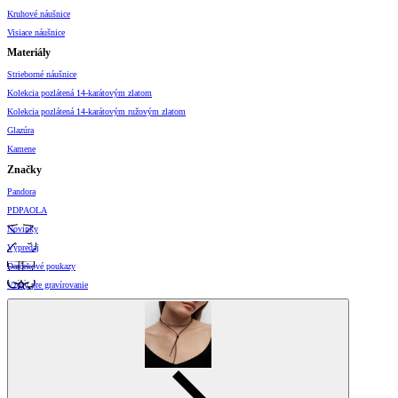
Kruhové náušnice
Visiace náušnice
Materiály
Strieborné náušnice
Kolekcia pozlátená 14-karátovým zlatom
Kolekcia pozlátená 14-karátovým ružovým zlatom
Glazúra
Kamene
Značky
Pandora
PDPAOLA
Novinky
Výpredaj
Darčekové poukazy
Vzory pre gravírovanie