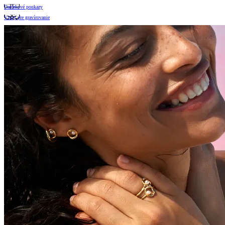
Darčekové poukazy
Vzory pre gravírovanie