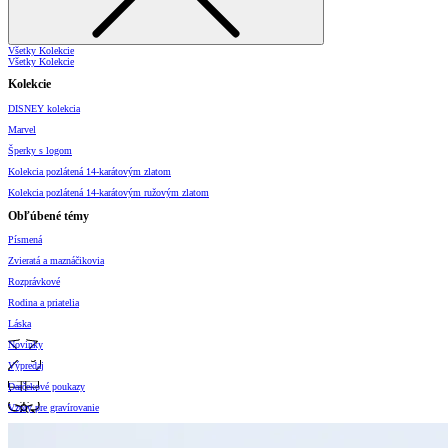
Všetky Kolekcie
Všetky Kolekcie
Kolekcie
DISNEY kolekcia
Marvel
Šperky s logom
Kolekcia pozlátená 14-karátovým zlatom
Kolekcia pozlátená 14-karátovým ružovým zlatom
Obľúbené témy
Písmená
Zvieratá a maznáčikovia
Rozprávkové
Rodina a priatelia
Láska
Novinky
Výpredaj
Darčekové poukazy
Vzory pre gravírovanie