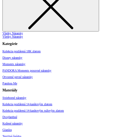
Všetky Náramky
Všetky Náramky
Kategórie
Kolekcia pozlátená 18K zlatom
Disney náramky
Moments náramky
PANDORA Moments posuvné náramky
Otvorené pevné náramky
Pandora Me
Materiály
Strieborné náramky
Kolekcia pozlátená 14-karátovým zlatom
Kolekcia pozlátená 14-karátovým ružovým zlatom
Dvojfarebné
Kožené náramky
Glazúra
Textilná šnúrka