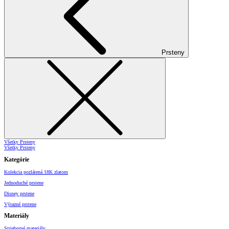
Prsteny
Všetky Prsteny
Všetky Prsteny
Kategórie
Kolekcia pozlátená 18K zlatom
Jednoduché prstene
Disney prstene
Výrazné prstene
Materiály
Strieborné materiály