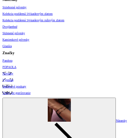
Strieborné prívesky
Kolekcia pozlátená 14-karátovým zlatom
Kolekcia pozlátená 14-karátovým ružovým zlatom
Dvojfarebné
Sklenené prívesky
Kamienkové prívesky
Glazúra
Značky
Pandora
PDPAOLA
Novinky
Výpredaj
Darčekové poukazy
Vzory pre gravírovanie
Náramky