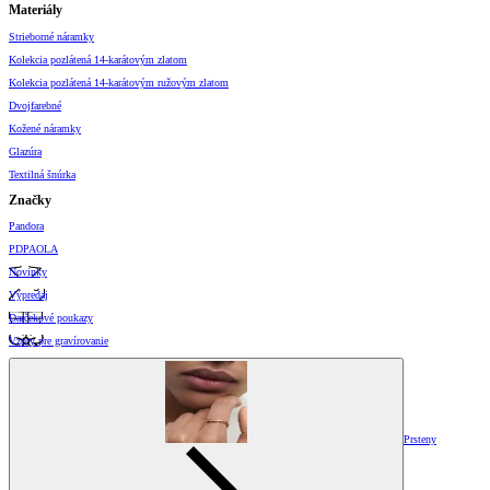
Materiály
Strieborné náramky
Kolekcia pozlátená 14-karátovým zlatom
Kolekcia pozlátená 14-karátovým ružovým zlatom
Dvojfarebné
Kožené náramky
Glazúra
Textilná šnúrka
Značky
Pandora
PDPAOLA
Novinky
Výpredaj
Darčekové poukazy
Vzory pre gravírovanie
Prsteny