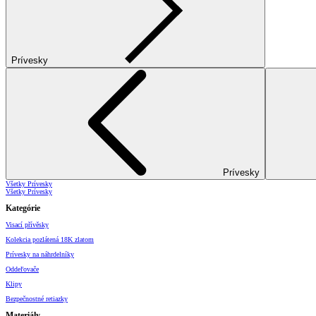
Prívesky
Prívesky
Všetky Prívesky
Všetky Prívesky
Kategórie
Visací přívěsky
Kolekcia pozlátená 18K zlatom
Prívesky na náhrdelníky
Oddeľovače
Klipy
Bezpečnostné retiazky
Materiály