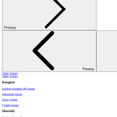
Prsteny
Prsteny
Všetky Prsteny
Všetky Prsteny
Kategórie
Kolekcia pozlátená 18K zlatom
Jednoduché prstene
Disney prstene
Výrazné prstene
Materiály