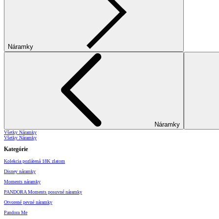
Náramky
Náramky
Všetky Náramky
Všetky Náramky
Kategórie
Kolekcia pozlátená 18K zlatom
Disney náramky
Moments náramky
PANDORA Moments posuvné náramky
Otvorené pevné náramky
Pandora Me