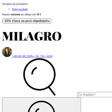
Navigácia pre prístupnosť
Prejsť na obsah
Doprava
zadarmo
pri nákupe nad
39
€
10% zľava na prvú objednávku
|
+420 601 001 201
Po - Pá: 7:30 - 16:00