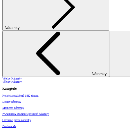
Náramky
Náramky
Všetky Náramky
Všetky Náramky
Kategórie
Kolekcia pozlátená 18K zlatom
Disney náramky
Moments náramky
PANDORA Moments posuvné náramky
Otvorené pevné náramky
Pandora Me