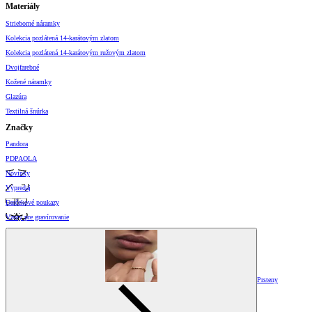
Materiály
Strieborné náramky
Kolekcia pozlátená 14-karátovým zlatom
Kolekcia pozlátená 14-karátovým ružovým zlatom
Dvojfarebné
Kožené náramky
Glazúra
Textilná šnúrka
Značky
Pandora
PDPAOLA
Novinky
Výpredaj
Darčekové poukazy
Vzory pre gravírovanie
Prsteny