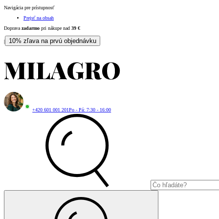
Navigácia pre prístupnosť
Prejsť na obsah
Doprava
zadarmo
pri nákupe nad
39
€
10% zľava na prvú objednávku
|
+420 601 001 201
Po - Pá: 7:30 - 16:00