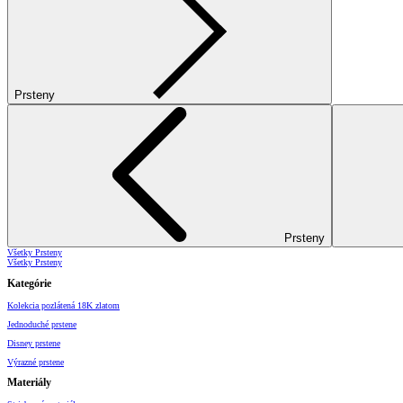
Prsteny
Prsteny
Všetky Prsteny
Všetky Prsteny
Kategórie
Kolekcia pozlátená 18K zlatom
Jednoduché prstene
Disney prstene
Výrazné prstene
Materiály