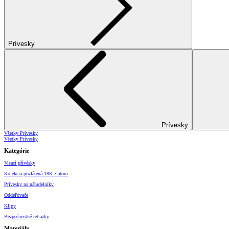
Prívesky
Prívesky
Všetky Prívesky
Všetky Prívesky
Kategórie
Visací přívěsky
Kolekcia pozlátená 18K zlatom
Prívesky na náhrdelníky
Oddeľovače
Klipy
Bezpečnostné retiazky
Materiály