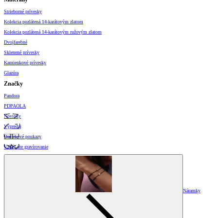
Strieborné prívesky
Kolekcia pozlátená 14-karátovým zlatom
Kolekcia pozlátená 14-karátovým ružovým zlatom
Dvojfarebné
Sklenené prívesky
Kamienkové prívesky
Glazúra
Značky
Pandora
PDPAOLA
Novinky
Výpredaj
Darčekové poukazy
Vzory pre gravírovanie
Náramky