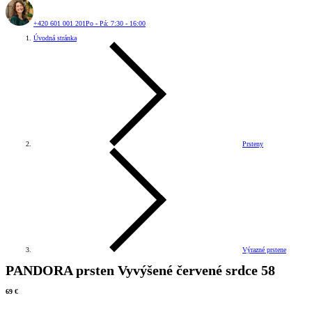
+420 601 001 201
Po - Pá: 7:30 - 16:00
Úvodná stránka
Prsteny
Výrazné prstene
PANDORA prsten Vyvýšené červené srdce 58
69 €