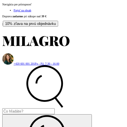
Navigácia pre prístupnosť
Prejsť na obsah
Doprava
zadarmo
pri nákupe nad
39
€
10% zľava na prvú objednávku
|
+420 601 001 201
Po - Pá: 7:30 - 16:00