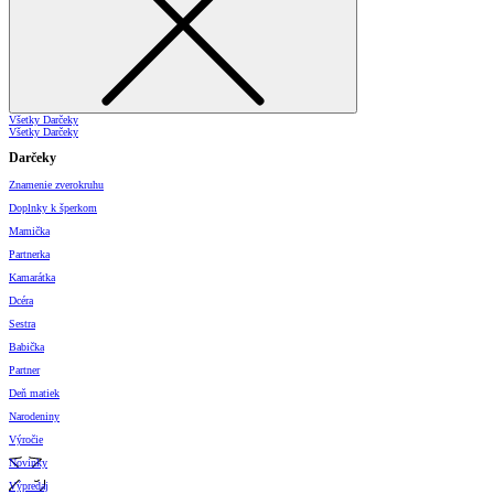
Všetky Darčeky
Všetky Darčeky
Darčeky
Znamenie zverokruhu
Doplnky k šperkom
Mamička
Partnerka
Kamarátka
Dcéra
Sestra
Babička
Partner
Deň matiek
Narodeniny
Výročie
Novinky
Výpredaj