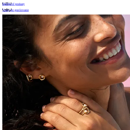
Darčekové poukazy
Vzory pre gravírovanie