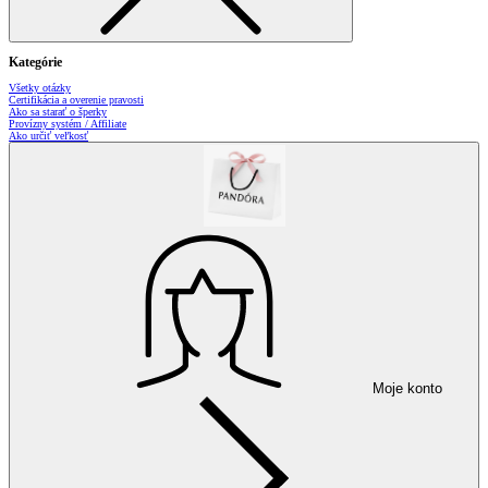
Kategórie
Všetky otázky
Certifikácia a overenie pravosti
Ako sa starať o šperky
Provízny systém / Affiliate
Ako určiť veľkosť
Moje konto