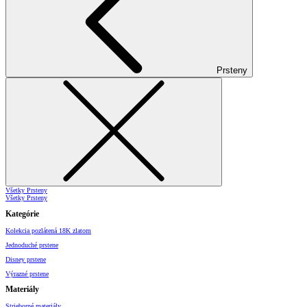
Prsteny
Všetky Prsteny
Všetky Prsteny
Kategórie
Kolekcia pozlátená 18K zlatom
Jednoduché prstene
Disney prstene
Výrazné prstene
Materiály
Strieborné materiály