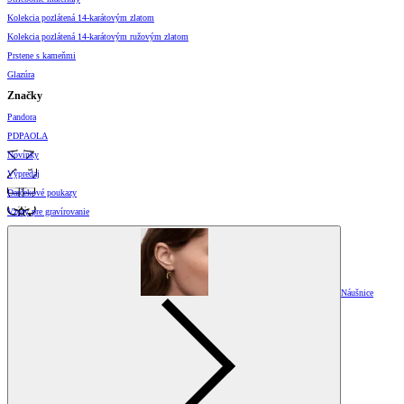
Kolekcia pozlátená 14-karátovým zlatom
Kolekcia pozlátená 14-karátovým ružovým zlatom
Prstene s kameňmi
Glazúra
Značky
Pandora
PDPAOLA
Novinky
Výpredaj
Darčekové poukazy
Vzory pre gravírovanie
Náušnice