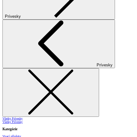
Prívesky
Prívesky
Všetky Prívesky
Všetky Prívesky
Kategórie
Visací přívěsky