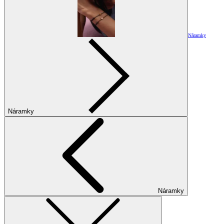
Náramky
Náramky
Náramky