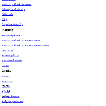
Kolekcia pozlátená 18K zlatom
Prívesky na náhrdelníky
Oddeľovače
Klipy
Bezpečnostné retiazky
Materiály
Strieborné prívesky
Kolekcia pozlátená 14-karátovým zlatom
Kolekcia pozlátená 14-karátovým ružovým zlatom
Dvojfarebné
Sklenené prívesky
Kamienkové prívesky
Glazúra
Značky
Pandora
PDPAOLA
Novinky
Výpredaj
Darčekové poukazy
Vzory pre gravírovanie