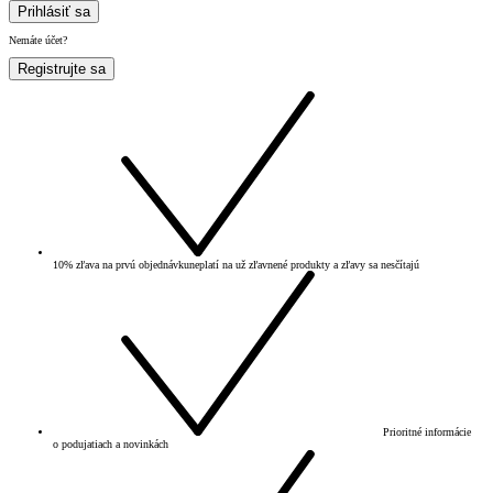
Prihlásiť sa
Nemáte účet?
Registrujte sa
10% zľava na prvú objednávku
neplatí na už zľavnené produkty a zľavy sa nesčítajú
Prioritné informácie
o podujatiach a novinkách