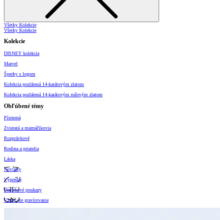
Všetky Kolekcie
Všetky Kolekcie
Kolekcie
DISNEY kolekcia
Marvel
Šperky s logom
Kolekcia pozlátená 14-karátovým zlatom
Kolekcia pozlátená 14-karátovým ružovým zlatom
Obľúbené témy
Písmená
Zvieratá a maznáčikovia
Rozprávkové
Rodina a priatelia
Láska
Novinky
Výpredaj
Darčekové poukazy
Vzory pre gravírovanie