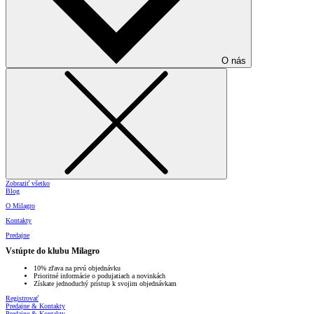
O nás
Zobraziť všetko
Blog
O Milagro
Kontakty
Predajne
Vstúpte do klubu Milagro
10% zľava na prvú objednávku
Prioritné informácie o podujatiach a novinkách
Získate jednoduchý prístup k svojim objednávkam
Registrovať
Predajne & Kontakty
Predajne & Kontakty