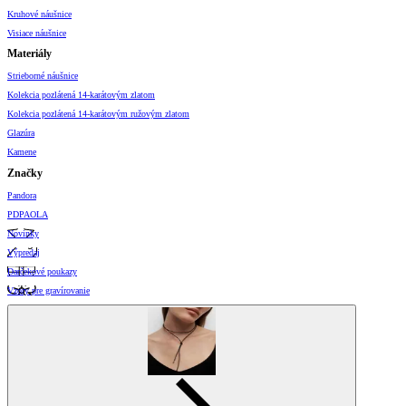
Kruhové náušnice
Visiace náušnice
Materiály
Strieborné náušnice
Kolekcia pozlátená 14-karátovým zlatom
Kolekcia pozlátená 14-karátovým ružovým zlatom
Glazúra
Kamene
Značky
Pandora
PDPAOLA
Novinky
Výpredaj
Darčekové poukazy
Vzory pre gravírovanie