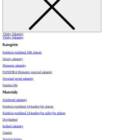
Všetky Náramky
Všetky Náramky
Kategórie
Kolekcia pozlátená 18K zlatom
Disney náramky
Moments náramky
PANDORA Moments posuvné náramky
Otvorené pevné náramky
Pandora Me
Materiály
Strieborné náramky
Kolekcia pozlátená 14-karátovým zlatom
Kolekcia pozlátená 14-karátovým ružovým zlatom
Dvojfarebné
Kožené náramky
Glazúra
Textilná šnúrka