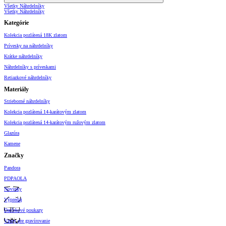
Všetky Náhrdelníky
Všetky Náhrdelníky
Kategórie
Kolekcia pozlátená 18K zlatom
Prívesky na náhrdelníky
Krátke náhrdelníky
Náhrdelníky s príveskami
Retiazkové náhrdelníky
Materiály
Strieborné náhrdelníky
Kolekcia pozlátená 14-karátovým zlatom
Kolekcia pozlátená 14-karátovým ružovým zlatom
Glazúra
Kamene
Značky
Pandora
PDPAOLA
Novinky
Výpredaj
Darčekové poukazy
Vzory pre gravírovanie