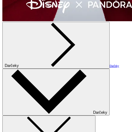
Darčeky
Darčeky
Darčeky