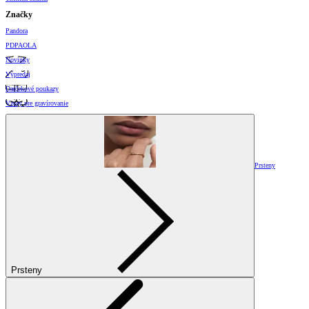
Značky
Pandora
PDPAOLA
Novinky
Výpredaj
Darčekové poukazy
Vzory pre gravírovanie
Prsteny
Prsteny