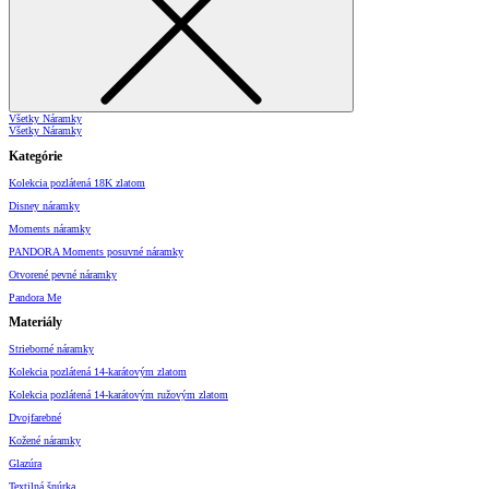
Všetky Náramky
Všetky Náramky
Kategórie
Kolekcia pozlátená 18K zlatom
Disney náramky
Moments náramky
PANDORA Moments posuvné náramky
Otvorené pevné náramky
Pandora Me
Materiály
Strieborné náramky
Kolekcia pozlátená 14-karátovým zlatom
Kolekcia pozlátená 14-karátovým ružovým zlatom
Dvojfarebné
Kožené náramky
Glazúra
Textilná šnúrka