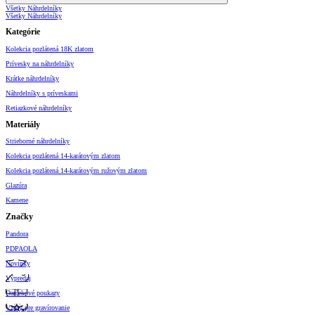
Všetky Náhrdelníky
Všetky Náhrdelníky
Kategórie
Kolekcia pozlátená 18K zlatom
Prívesky na náhrdelníky
Krátke náhrdelníky
Náhrdelníky s príveskami
Retiazkové náhrdelníky
Materiály
Strieborné náhrdelníky
Kolekcia pozlátená 14-karátovým zlatom
Kolekcia pozlátená 14-karátovým ružovým zlatom
Glazúra
Kamene
Značky
Pandora
PDPAOLA
Novinky
Výpredaj
Darčekové poukazy
Vzory pre gravírovanie