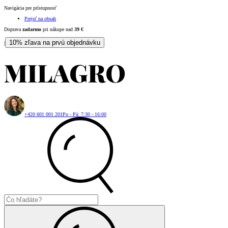
Navigácia pre prístupnosť
Prejsť na obsah
Doprava
zadarmo
pri nákupe nad
39
€
10% zľava na prvú objednávku
|
+420 601 001 201
Po - Pá: 7:30 - 16:00