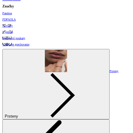
Značky
Pandora
PDPAOLA
Novinky
Výpredaj
Darčekové poukazy
Vzory pre gravírovanie
Prsteny
Prsteny