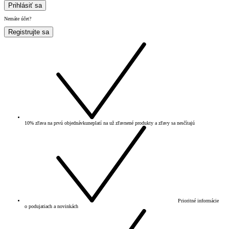
Prihlásiť sa
Nemáte účet?
Registrujte sa
10% zľava na prvú objednávku
neplatí na už zľavnené produkty a zľavy sa nesčítajú
Prioritné informácie
o podujatiach a novinkách