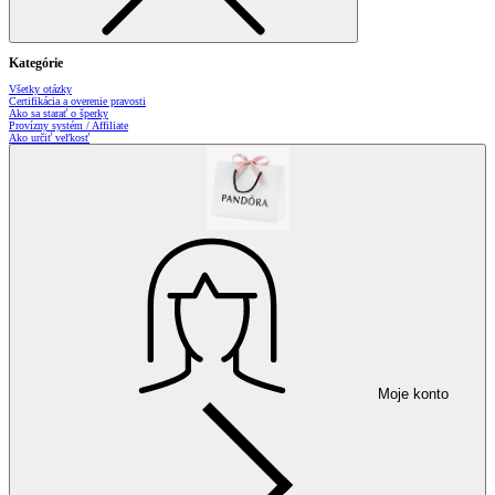
Kategórie
Všetky otázky
Certifikácia a overenie pravosti
Ako sa starať o šperky
Provízny systém / Affiliate
Ako určiť veľkosť
Moje konto