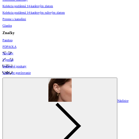
Kolekcia pozlátená 14-karátovým zlatom
Kolekcia pozlátená 14-karátovým ružovým zlatom
Prstene s kameňmi
Glazúra
Značky
Pandora
PDPAOLA
Novinky
Výpredaj
Darčekové poukazy
Vzory pre gravírovanie
Náušnice