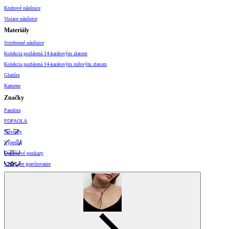
Kruhové náušnice
Visiace náušnice
Materiály
Strieborné náušnice
Kolekcia pozlátená 14-karátovým zlatom
Kolekcia pozlátená 14-karátovým ružovým zlatom
Glazúra
Kamene
Značky
Pandora
PDPAOLA
Novinky
Výpredaj
Darčekové poukazy
Vzory pre gravírovanie