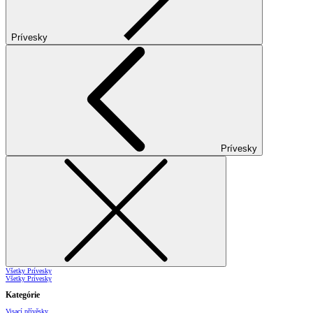
Prívesky
Prívesky
Všetky Prívesky
Všetky Prívesky
Kategórie
Visací přívěsky