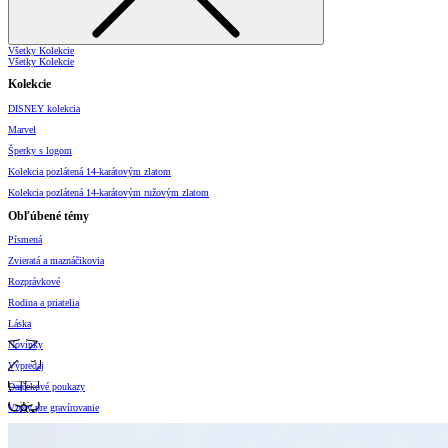
Všetky Kolekcie
Všetky Kolekcie
Kolekcie
DISNEY kolekcia
Marvel
Šperky s logom
Kolekcia pozlátená 14-karátovým zlatom
Kolekcia pozlátená 14-karátovým ružovým zlatom
Obľúbené témy
Písmená
Zvieratá a maznáčikovia
Rozprávkové
Rodina a priatelia
Láska
Novinky
Výpredaj
Darčekové poukazy
Vzory pre gravírovanie