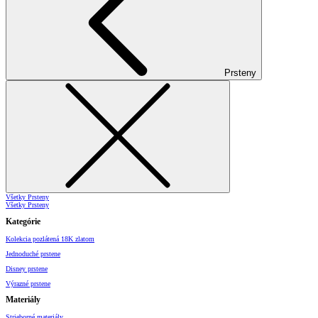
Prsteny
Všetky Prsteny
Všetky Prsteny
Kategórie
Kolekcia pozlátená 18K zlatom
Jednoduché prstene
Disney prstene
Výrazné prstene
Materiály
Strieborné materiály