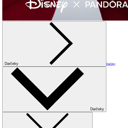
Darčeky
Darčeky
Darčeky