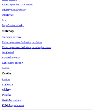
Kolekcia pozlátená 18K zlatom
Prívesky na náhrdelníky
Oddeľovače
Klipy
Bezpečnostné retiazky
Materiály
Strieborné prívesky
Kolekcia pozlátená 14-karátovým zlatom
Kolekcia pozlátená 14-karátovým ružovým zlatom
Dvojfarebné
Sklenené prívesky
Kamienkové prívesky
Glazúra
Značky
Pandora
PDPAOLA
Novinky
Výpredaj
Darčekové poukazy
Vzory pre gravírovanie