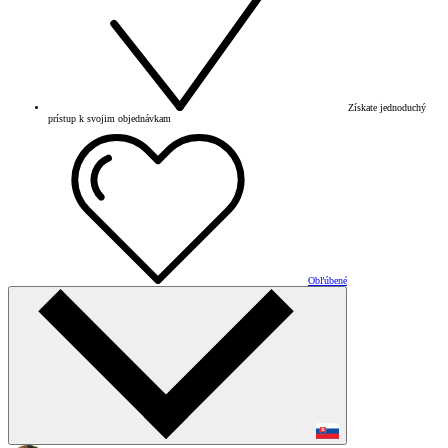
Získate jednoduchý
prístup k svojim objednávkam
Obľúbené