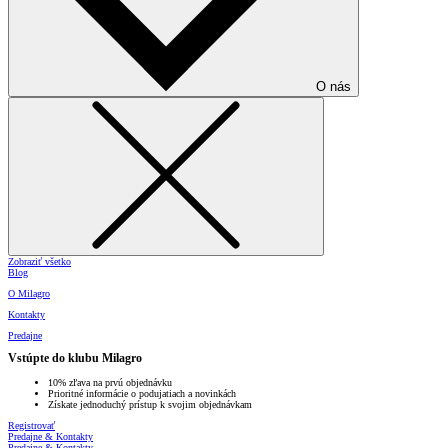
O nás
Zobraziť všetko
Blog
O Milagro
Kontakty
Predajne
Vstúpte do klubu Milagro
10% zľava na prvú objednávku
Prioritné informácie o podujatiach a novinkách
Získate jednoduchý prístup k svojim objednávkam
Registrovať
Predajne & Kontakty
Predajne & Kontakty