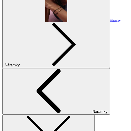
Náramky
Náramky
Náramky