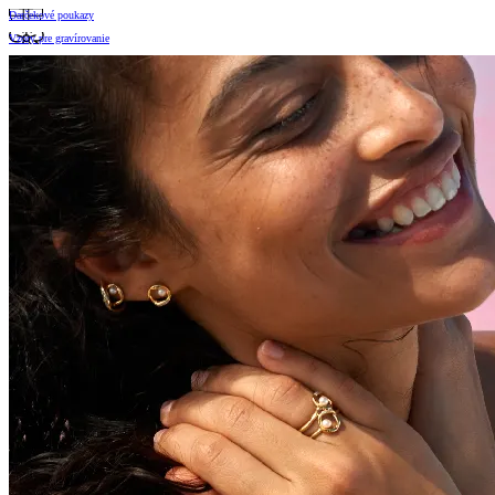
Darčekové poukazy
Vzory pre gravírovanie