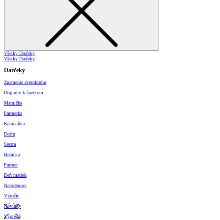
Všetky Darčeky
Všetky Darčeky
Darčeky
Znamenie zverokruhu
Doplnky k šperkom
Mamička
Partnerka
Kamarátka
Dcéra
Sestra
Babička
Partner
Deň matiek
Narodeniny
Výročie
Novinky
Výpredaj