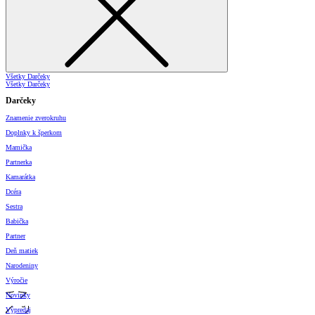
Všetky Darčeky
Všetky Darčeky
Darčeky
Znamenie zverokruhu
Doplnky k šperkom
Mamička
Partnerka
Kamarátka
Dcéra
Sestra
Babička
Partner
Deň matiek
Narodeniny
Výročie
Novinky
Výpredaj