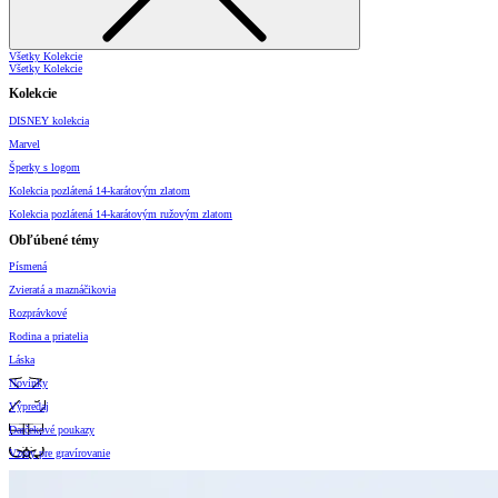
Všetky Kolekcie
Všetky Kolekcie
Kolekcie
DISNEY kolekcia
Marvel
Šperky s logom
Kolekcia pozlátená 14-karátovým zlatom
Kolekcia pozlátená 14-karátovým ružovým zlatom
Obľúbené témy
Písmená
Zvieratá a maznáčikovia
Rozprávkové
Rodina a priatelia
Láska
Novinky
Výpredaj
Darčekové poukazy
Vzory pre gravírovanie