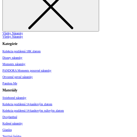
Všetky Náramky
Všetky Náramky
Kategórie
Kolekcia pozlátená 18K zlatom
Disney náramky
Moments náramky
PANDORA Moments posuvné náramky
Otvorené pevné náramky
Pandora Me
Materiály
Strieborné náramky
Kolekcia pozlátená 14-karátovým zlatom
Kolekcia pozlátená 14-karátovým ružovým zlatom
Dvojfarebné
Kožené náramky
Glazúra
Textilná šnúrka