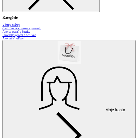
Kategórie
Všetky otázky
Certifikácia a overenie pravosti
Ako sa starať o šperky
Provízny systém / Affiliate
Ako určiť veľkosť
Moje konto