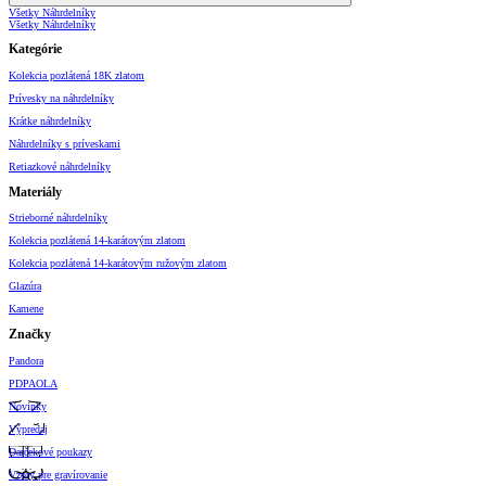
Všetky Náhrdelníky
Všetky Náhrdelníky
Kategórie
Kolekcia pozlátená 18K zlatom
Prívesky na náhrdelníky
Krátke náhrdelníky
Náhrdelníky s príveskami
Retiazkové náhrdelníky
Materiály
Strieborné náhrdelníky
Kolekcia pozlátená 14-karátovým zlatom
Kolekcia pozlátená 14-karátovým ružovým zlatom
Glazúra
Kamene
Značky
Pandora
PDPAOLA
Novinky
Výpredaj
Darčekové poukazy
Vzory pre gravírovanie