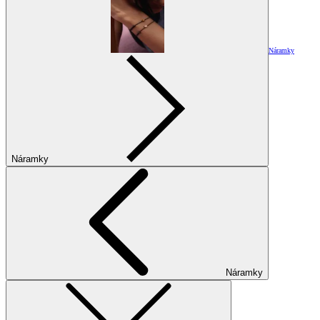
Náramky
Náramky
Náramky