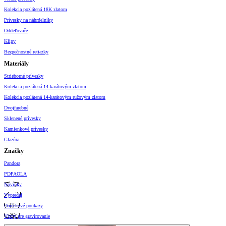
Kolekcia pozlátená 18K zlatom
Prívesky na náhrdelníky
Oddeľovače
Klipy
Bezpečnostné retiazky
Materiály
Strieborné prívesky
Kolekcia pozlátená 14-karátovým zlatom
Kolekcia pozlátená 14-karátovým ružovým zlatom
Dvojfarebné
Sklenené prívesky
Kamienkové prívesky
Glazúra
Značky
Pandora
PDPAOLA
Novinky
Výpredaj
Darčekové poukazy
Vzory pre gravírovanie