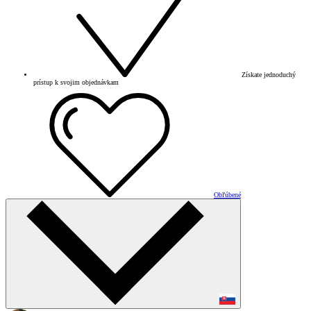
Získate jednoduchý
prístup k svojim objednávkam
Obľúbené