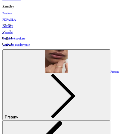
Značky
Pandora
PDPAOLA
Novinky
Výpredaj
Darčekové poukazy
Vzory pre gravírovanie
Prsteny
Prsteny