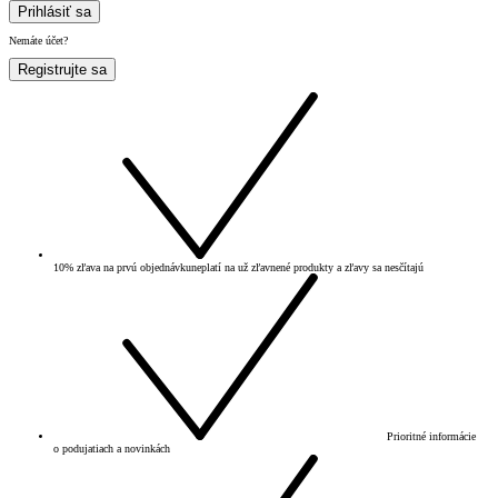
Prihlásiť sa
Nemáte účet?
Registrujte sa
10% zľava na prvú objednávku
neplatí na už zľavnené produkty a zľavy sa nesčítajú
Prioritné informácie
o podujatiach a novinkách