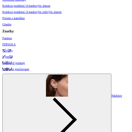
Kolekcia pozlátená 14-karátovým zlatom
Kolekcia pozlátená 14-karátovým ružovým zlatom
Prstene s kameňmi
Glazúra
Značky
Pandora
PDPAOLA
Novinky
Výpredaj
Darčekové poukazy
Vzory pre gravírovanie
Náušnice