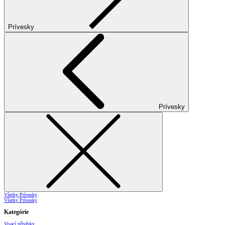
Prívesky
Prívesky
Všetky Prívesky
Všetky Prívesky
Kategórie
Visací přívěsky