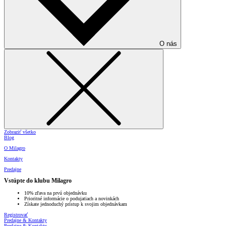
O nás
Zobraziť všetko
Blog
O Milagro
Kontakty
Predajne
Vstúpte do klubu Milagro
10% zľava na prvú objednávku
Prioritné informácie o podujatiach a novinkách
Získate jednoduchý prístup k svojim objednávkam
Registrovať
Predajne & Kontakty
Predajne & Kontakty