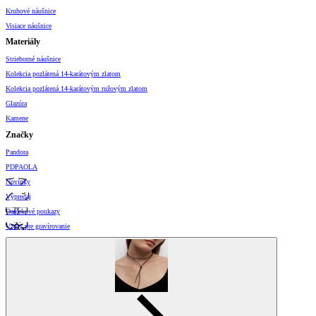
Kruhové náušnice
Visiace náušnice
Materiály
Strieborné náušnice
Kolekcia pozlátená 14-karátovým zlatom
Kolekcia pozlátená 14-karátovým ružovým zlatom
Glazúra
Kamene
Značky
Pandora
PDPAOLA
Novinky
Výpredaj
Darčekové poukazy
Vzory pre gravírovanie