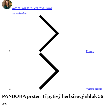
+420 601 001 201
Po - Pá: 7:30 - 16:00
Úvodná stránka
Prsteny
Výrazné prstene
PANDORA prsten Třpytivý herbářový shluk 56
79 €