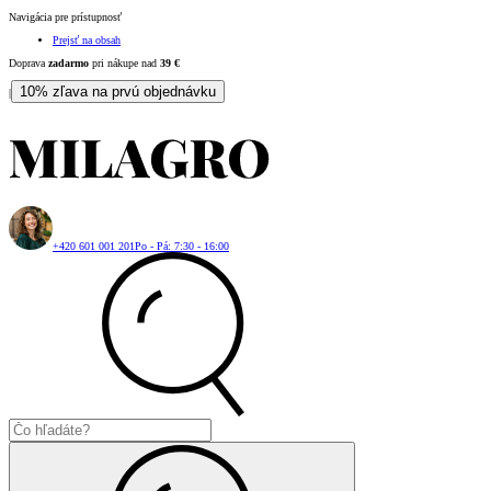
Navigácia pre prístupnosť
Prejsť na obsah
Doprava
zadarmo
pri nákupe nad
39
€
10% zľava na prvú objednávku
|
+420 601 001 201
Po - Pá: 7:30 - 16:00