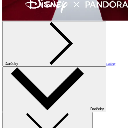
Darčeky
Darčeky
Darčeky