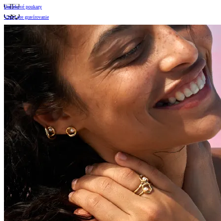
Darčekové poukazy
Vzory pre gravírovanie