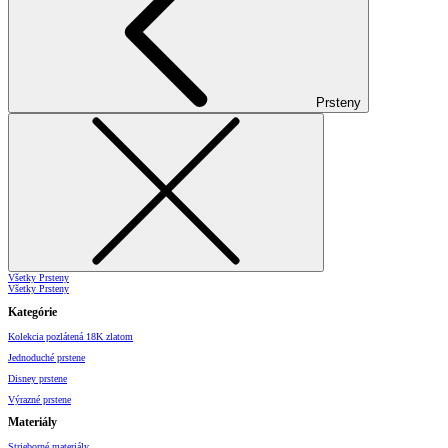
Prsteny
Všetky Prsteny
Všetky Prsteny
Kategórie
Kolekcia pozlátená 18K zlatom
Jednoduché prstene
Disney prstene
Výrazné prstene
Materiály
Strieborné materiály