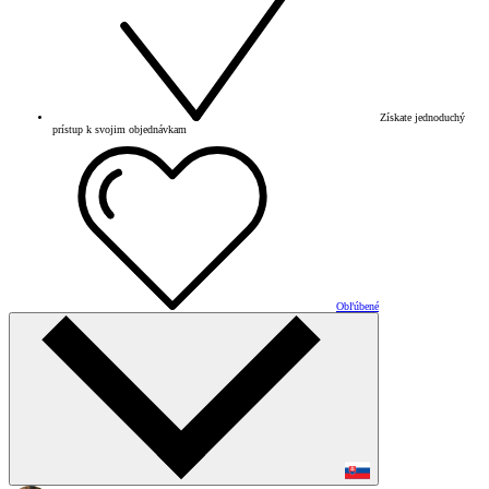
Získate jednoduchý
prístup k svojim objednávkam
Obľúbené