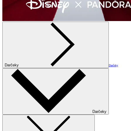
Darčeky
Darčeky
Darčeky