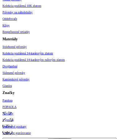
Kolekcia pozlátená 18K zlatom
Prívesky na náhrdelníky
Oddeľovače
Klipy
Bezpečnostné retiazky
Materiály
Strieborné prívesky
Kolekcia pozlátená 14-karátovým zlatom
Kolekcia pozlátená 14-karátovým ružovým zlatom
Dvojfarebné
Sklenené prívesky
Kamienkové prívesky
Glazúra
Značky
Pandora
PDPAOLA
Novinky
Výpredaj
Darčekové poukazy
Vzory pre gravírovanie