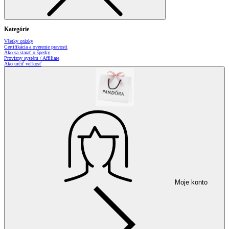
Kategórie
Všetky otázky
Certifikácia a overenie pravosti
Ako sa starať o šperky
Provízny systém / Affiliate
Ako určiť veľkosť
Moje konto