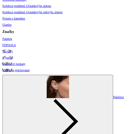
Kolekcia pozlátená 14-karátovým zlatom
Kolekcia pozlátená 14-karátovým ružovým zlatom
Prstene s kameňmi
Glazúra
Značky
Pandora
PDPAOLA
Novinky
Výpredaj
Darčekové poukazy
Vzory pre gravírovanie
Náušnice