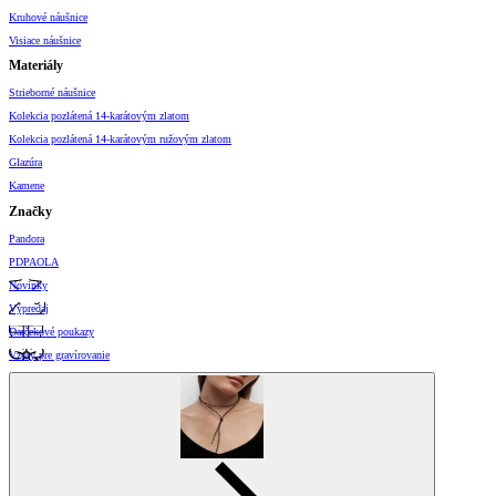
Kruhové náušnice
Visiace náušnice
Materiály
Strieborné náušnice
Kolekcia pozlátená 14-karátovým zlatom
Kolekcia pozlátená 14-karátovým ružovým zlatom
Glazúra
Kamene
Značky
Pandora
PDPAOLA
Novinky
Výpredaj
Darčekové poukazy
Vzory pre gravírovanie