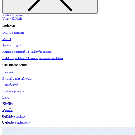
Všetky Kolekcie
Všetky Kolekcie
Kolekcie
DISNEY kolekcia
Marvel
Šperky s logom
Kolekcia pozlátená 14-karátovým zlatom
Kolekcia pozlátená 14-karátovým ružovým zlatom
Obľúbené témy
Písmená
Zvieratá a maznáčikovia
Rozprávkové
Rodina a priatelia
Láska
Novinky
Výpredaj
Darčekové poukazy
Vzory pre gravírovanie