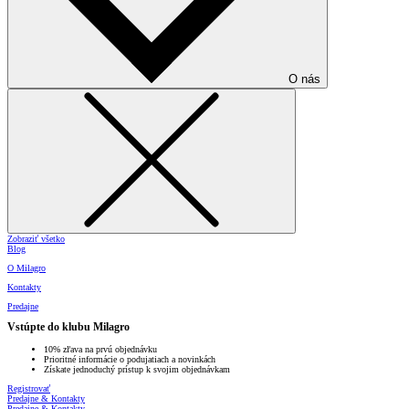
O nás
Zobraziť všetko
Blog
O Milagro
Kontakty
Predajne
Vstúpte do klubu Milagro
10% zľava na prvú objednávku
Prioritné informácie o podujatiach a novinkách
Získate jednoduchý prístup k svojim objednávkam
Registrovať
Predajne & Kontakty
Predajne & Kontakty