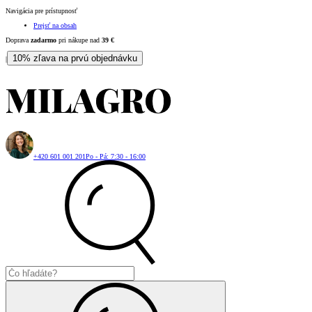
Navigácia pre prístupnosť
Prejsť na obsah
Doprava
zadarmo
pri nákupe nad
39
€
10% zľava na prvú objednávku
|
+420 601 001 201
Po - Pá: 7:30 - 16:00