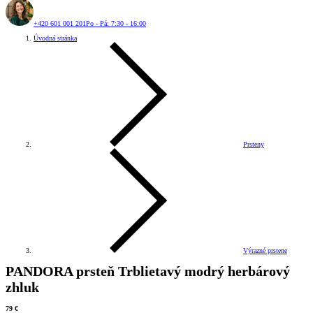
+420 601 001 201
Po - Pá: 7:30 - 16:00
Úvodná stránka
Prsteny
Výrazné prstene
PANDORA prsteň Trblietavý modrý herbárový
zhluk
79 €