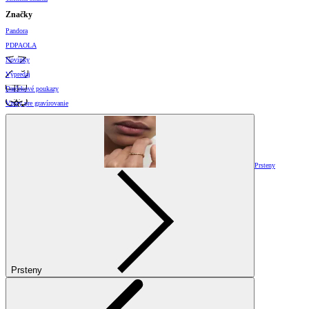
Značky
Pandora
PDPAOLA
Novinky
Výpredaj
Darčekové poukazy
Vzory pre gravírovanie
Prsteny
Prsteny