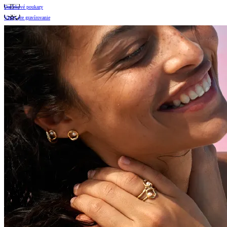
Darčekové poukazy
Vzory pre gravírovanie