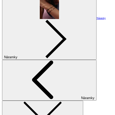
Náramky
Náramky
Náramky