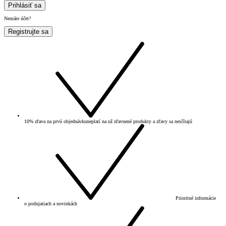
Prihlásiť sa
Nemáte účet?
Registrujte sa
10% zľava na prvú objednávku
neplatí na už zľavnené produkty a zľavy sa nesčítajú
Prioritné informácie
o podujatiach a novinkách