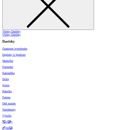
Všetky Darčeky
Všetky Darčeky
Darčeky
Znamenie zverokruhu
Doplnky k šperkom
Mamička
Partnerka
Kamarátka
Dcéra
Sestra
Babička
Partner
Deň matiek
Narodeniny
Výročie
Novinky
Výpredaj