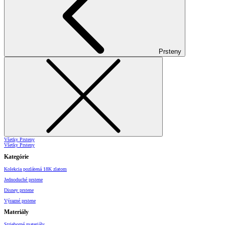
Prsteny
Všetky Prsteny
Všetky Prsteny
Kategórie
Kolekcia pozlátená 18K zlatom
Jednoduché prstene
Disney prstene
Výrazné prstene
Materiály
Strieborné materiály