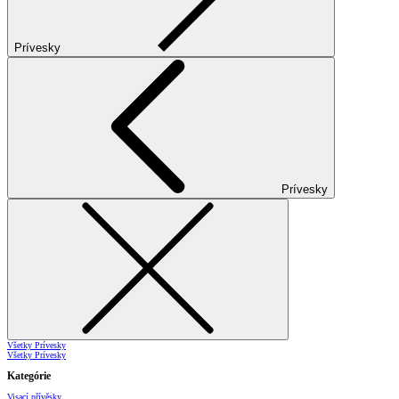
Prívesky
Prívesky
Všetky Prívesky
Všetky Prívesky
Kategórie
Visací přívěsky