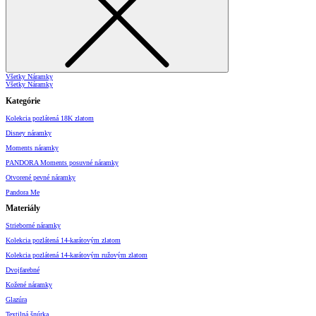
Všetky Náramky
Všetky Náramky
Kategórie
Kolekcia pozlátená 18K zlatom
Disney náramky
Moments náramky
PANDORA Moments posuvné náramky
Otvorené pevné náramky
Pandora Me
Materiály
Strieborné náramky
Kolekcia pozlátená 14-karátovým zlatom
Kolekcia pozlátená 14-karátovým ružovým zlatom
Dvojfarebné
Kožené náramky
Glazúra
Textilná šnúrka