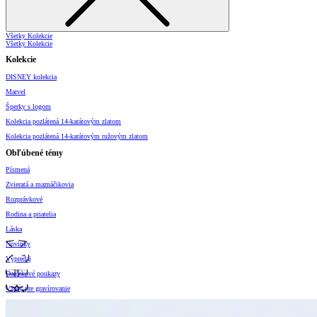
Všetky Kolekcie
Všetky Kolekcie
Kolekcie
DISNEY kolekcia
Marvel
Šperky s logom
Kolekcia pozlátená 14-karátovým zlatom
Kolekcia pozlátená 14-karátovým ružovým zlatom
Obľúbené témy
Písmená
Zvieratá a maznáčikovia
Rozprávkové
Rodina a priatelia
Láska
Novinky
Výpredaj
Darčekové poukazy
Vzory pre gravírovanie