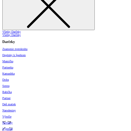
Všetky Darčeky
Všetky Darčeky
Darčeky
Znamenie zverokruhu
Doplnky k šperkom
Mamička
Partnerka
Kamarátka
Dcéra
Sestra
Babička
Partner
Deň matiek
Narodeniny
Výročie
Novinky
Výpredaj