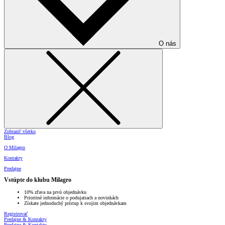
O nás
Zobraziť všetko
Blog
O Milagro
Kontakty
Predajne
Vstúpte do klubu Milagro
10% zľava na prvú objednávku
Prioritné informácie o podujatiach a novinkách
Získate jednoduchý prístup k svojim objednávkam
Registrovať
Predajne & Kontakty
Predajne & Kontakty