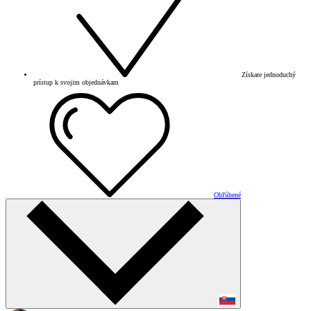
Získate jednoduchý
prístup k svojim objednávkam
Obľúbené