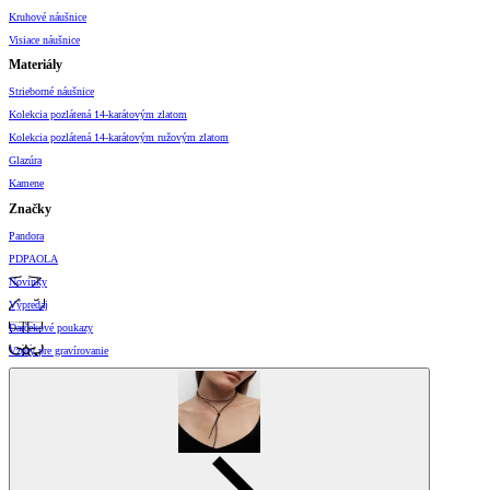
Kruhové náušnice
Visiace náušnice
Materiály
Strieborné náušnice
Kolekcia pozlátená 14-karátovým zlatom
Kolekcia pozlátená 14-karátovým ružovým zlatom
Glazúra
Kamene
Značky
Pandora
PDPAOLA
Novinky
Výpredaj
Darčekové poukazy
Vzory pre gravírovanie