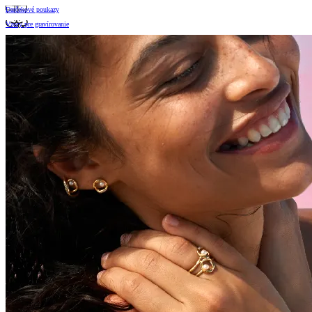
Darčekové poukazy
Vzory pre gravírovanie