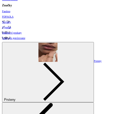
Značky
Pandora
PDPAOLA
Novinky
Výpredaj
Darčekové poukazy
Vzory pre gravírovanie
Prsteny
Prsteny