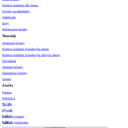
Kolekcia pozlátená 18K zlatom
Prívesky na náhrdelníky
Oddeľovače
Klipy
Bezpečnostné retiazky
Materiály
Strieborné prívesky
Kolekcia pozlátená 14-karátovým zlatom
Kolekcia pozlátená 14-karátovým ružovým zlatom
Dvojfarebné
Sklenené prívesky
Kamienkové prívesky
Glazúra
Značky
Pandora
PDPAOLA
Novinky
Výpredaj
Darčekové poukazy
Vzory pre gravírovanie