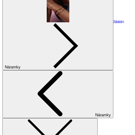
Náramky
Náramky
Náramky