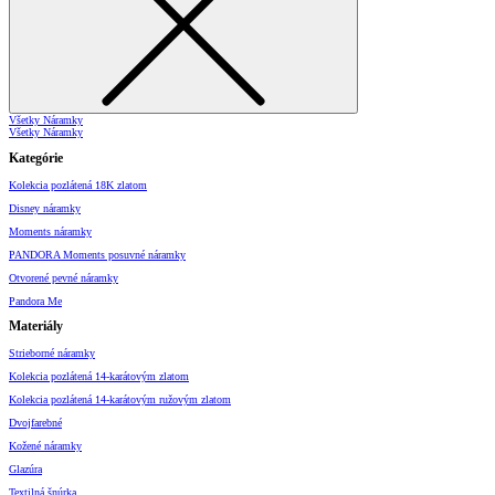
Všetky Náramky
Všetky Náramky
Kategórie
Kolekcia pozlátená 18K zlatom
Disney náramky
Moments náramky
PANDORA Moments posuvné náramky
Otvorené pevné náramky
Pandora Me
Materiály
Strieborné náramky
Kolekcia pozlátená 14-karátovým zlatom
Kolekcia pozlátená 14-karátovým ružovým zlatom
Dvojfarebné
Kožené náramky
Glazúra
Textilná šnúrka