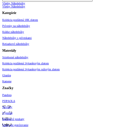
Všetky Náhrdelníky
Všetky Náhrdelníky
Kategórie
Kolekcia pozlátená 18K zlatom
Prívesky na náhrdelníky
Krátke náhrdelníky
Náhrdelníky s príveskami
Retiazkové náhrdelníky
Materiály
Strieborné náhrdelníky
Kolekcia pozlátená 14-karátovým zlatom
Kolekcia pozlátená 14-karátovým ružovým zlatom
Glazúra
Kamene
Značky
Pandora
PDPAOLA
Novinky
Výpredaj
Darčekové poukazy
Vzory pre gravírovanie