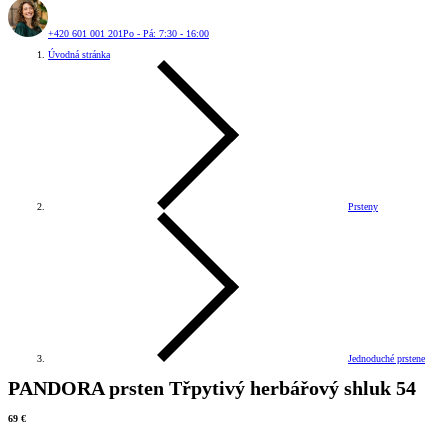
+420 601 001 201
Po - Pá: 7:30 - 16:00
Úvodná stránka
Prsteny
Jednoduché prstene
PANDORA prsten Třpytivý herbářový shluk 54
69 €