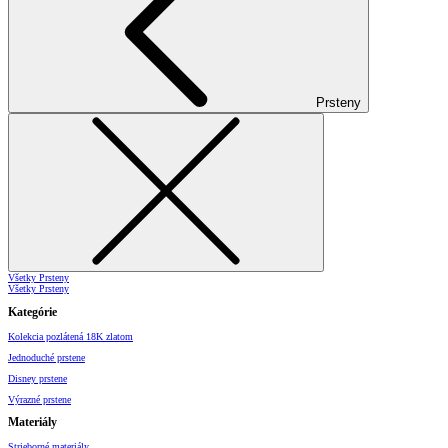
Prsteny
Všetky Prsteny
Všetky Prsteny
Kategórie
Kolekcia pozlátená 18K zlatom
Jednoduché prstene
Disney prstene
Výrazné prstene
Materiály
Strieborné materiály