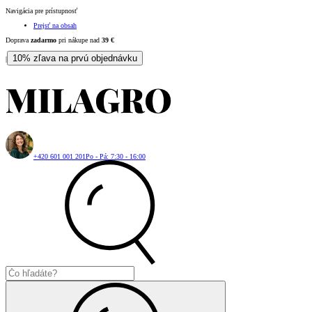
Navigácia pre prístupnosť
Prejsť na obsah
Doprava
zadarmo
pri nákupe nad
39
€
10% zľava na prvú objednávku
|
+420 601 001 201
Po - Pá: 7:30 - 16:00