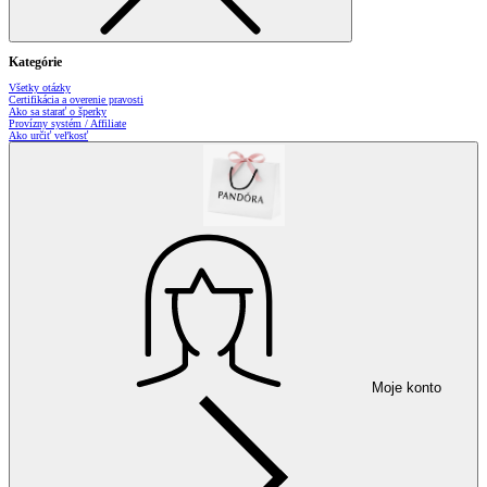
Kategórie
Všetky otázky
Certifikácia a overenie pravosti
Ako sa starať o šperky
Provízny systém / Affiliate
Ako určiť veľkosť
Moje konto