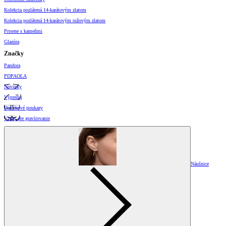
Kolekcia pozlátená 14-karátovým zlatom
Kolekcia pozlátená 14-karátovým ružovým zlatom
Prstene s kameňmi
Glazúra
Značky
Pandora
PDPAOLA
Novinky
Výpredaj
Darčekové poukazy
Vzory pre gravírovanie
Náušnice