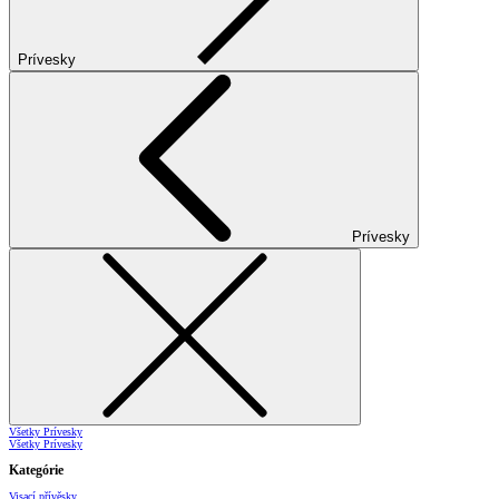
Prívesky
Prívesky
Všetky Prívesky
Všetky Prívesky
Kategórie
Visací přívěsky