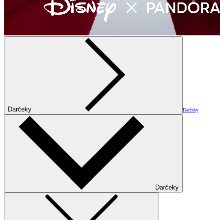
Darčeky
Darčeky
Darčeky