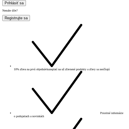
Prihlásiť sa
Nemáte účet?
Registrujte sa
10% zľava na prvú objednávku
neplatí na už zľavnené produkty a zľavy sa nesčítajú
Prioritné informácie
o podujatiach a novinkách