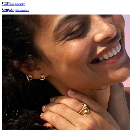
Darčekové poukazy
Vzory pre gravírovanie