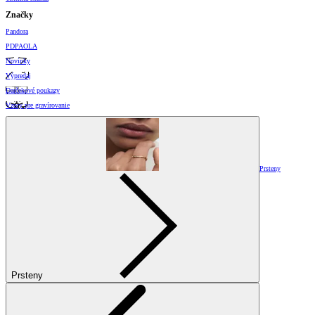
Značky
Pandora
PDPAOLA
Novinky
Výpredaj
Darčekové poukazy
Vzory pre gravírovanie
Prsteny
Prsteny