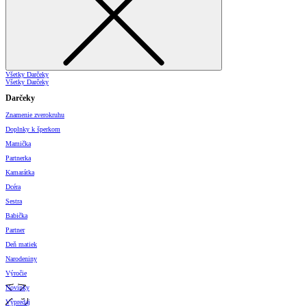
Všetky Darčeky
Všetky Darčeky
Darčeky
Znamenie zverokruhu
Doplnky k šperkom
Mamička
Partnerka
Kamarátka
Dcéra
Sestra
Babička
Partner
Deň matiek
Narodeniny
Výročie
Novinky
Výpredaj