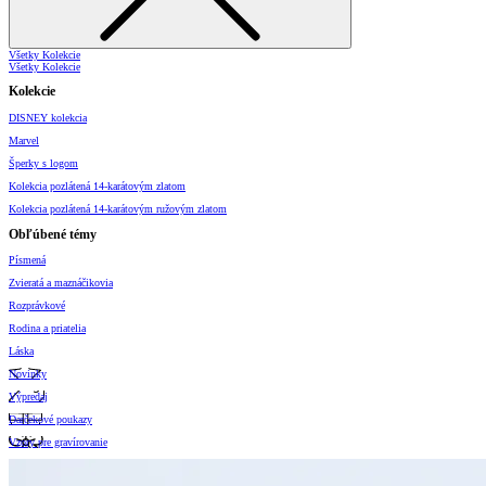
Všetky Kolekcie
Všetky Kolekcie
Kolekcie
DISNEY kolekcia
Marvel
Šperky s logom
Kolekcia pozlátená 14-karátovým zlatom
Kolekcia pozlátená 14-karátovým ružovým zlatom
Obľúbené témy
Písmená
Zvieratá a maznáčikovia
Rozprávkové
Rodina a priatelia
Láska
Novinky
Výpredaj
Darčekové poukazy
Vzory pre gravírovanie