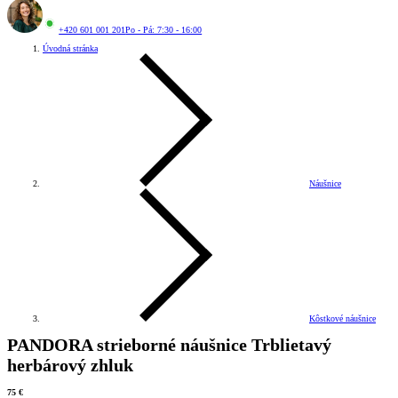
+420 601 001 201
Po - Pá: 7:30 - 16:00
Úvodná stránka
Náušnice
Kôstkové náušnice
PANDORA strieborné náušnice Trblietavý
herbárový zhluk
75 €