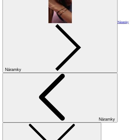
Náramky
Náramky
Náramky