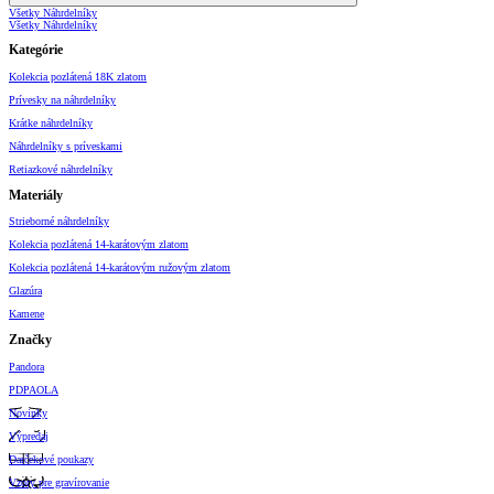
Všetky Náhrdelníky
Všetky Náhrdelníky
Kategórie
Kolekcia pozlátená 18K zlatom
Prívesky na náhrdelníky
Krátke náhrdelníky
Náhrdelníky s príveskami
Retiazkové náhrdelníky
Materiály
Strieborné náhrdelníky
Kolekcia pozlátená 14-karátovým zlatom
Kolekcia pozlátená 14-karátovým ružovým zlatom
Glazúra
Kamene
Značky
Pandora
PDPAOLA
Novinky
Výpredaj
Darčekové poukazy
Vzory pre gravírovanie