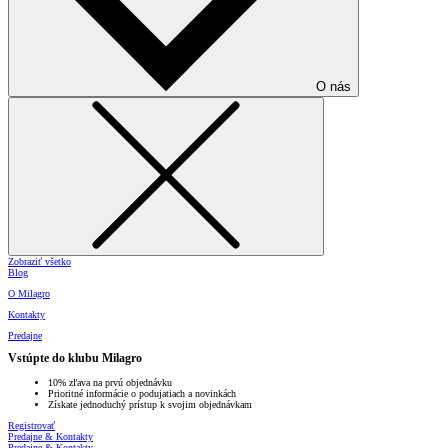
O nás
Zobraziť všetko
Blog
O Milagro
Kontakty
Predajne
Vstúpte do klubu Milagro
10% zľava na prvú objednávku
Prioritné informácie o podujatiach a novinkách
Získate jednoduchý prístup k svojim objednávkam
Registrovať
Predajne & Kontakty
Predajne & Kontakty