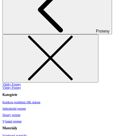
Prsteny
Všetky Prsteny
Všetky Prsteny
Kategórie
Kolekcia pozlátená 18K zlatom
Jednoduché prstene
Disney prstene
Výrazné prstene
Materiály
Strieborné materiály