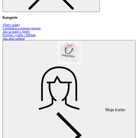
Kategórie
Všetky otázky
Certifikácia a overenie pravosti
Ako sa starať o šperky
Provízny systém / Affiliate
Ako určiť veľkosť
Moje konto