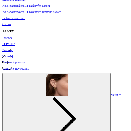
Kolekcia pozlátená 14-karátovým zlatom
Kolekcia pozlátená 14-karátovým ružovým zlatom
Prstene s kameňmi
Glazúra
Značky
Pandora
PDPAOLA
Novinky
Výpredaj
Darčekové poukazy
Vzory pre gravírovanie
Náušnice