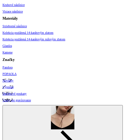
Kruhové náušnice
Visiace náušnice
Materiály
Strieborné náušnice
Kolekcia pozlátená 14-karátovým zlatom
Kolekcia pozlátená 14-karátovým ružovým zlatom
Glazúra
Kamene
Značky
Pandora
PDPAOLA
Novinky
Výpredaj
Darčekové poukazy
Vzory pre gravírovanie