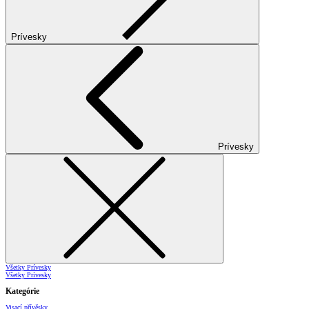
Prívesky
Prívesky
Všetky Prívesky
Všetky Prívesky
Kategórie
Visací přívěsky