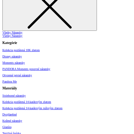
Všetky Náramky
Všetky Náramky
Kategórie
Kolekcia pozlátená 18K zlatom
Disney náramky
Moments náramky
PANDORA Moments posuvné náramky
Otvorené pevné náramky
Pandora Me
Materiály
Strieborné náramky
Kolekcia pozlátená 14-karátovým zlatom
Kolekcia pozlátená 14-karátovým ružovým zlatom
Dvojfarebné
Kožené náramky
Glazúra
Textilná šnúrka