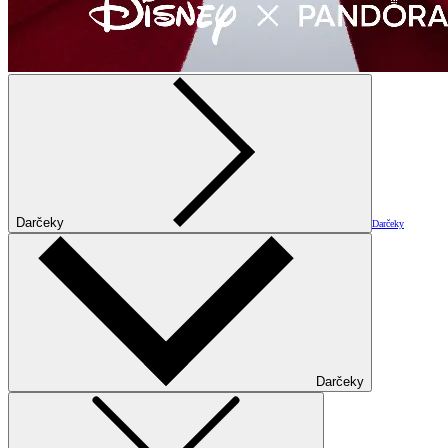
Darčeky
Darčeky
Darčeky