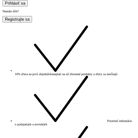
Prihlásiť sa
Nemáte účet?
Registrujte sa
10% zľava na prvú objednávku
neplatí na už zľavnené produkty a zľavy sa nesčítajú
Prioritné informácie
o podujatiach a novinkách