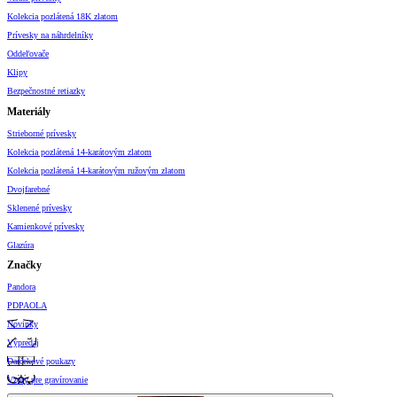
Kolekcia pozlátená 18K zlatom
Prívesky na náhrdelníky
Oddeľovače
Klipy
Bezpečnostné retiazky
Materiály
Strieborné prívesky
Kolekcia pozlátená 14-karátovým zlatom
Kolekcia pozlátená 14-karátovým ružovým zlatom
Dvojfarebné
Sklenené prívesky
Kamienkové prívesky
Glazúra
Značky
Pandora
PDPAOLA
Novinky
Výpredaj
Darčekové poukazy
Vzory pre gravírovanie