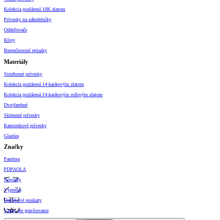
Kolekcia pozlátená 18K zlatom
Prívesky na náhrdelníky
Oddeľovače
Klipy
Bezpečnostné retiazky
Materiály
Strieborné prívesky
Kolekcia pozlátená 14-karátovým zlatom
Kolekcia pozlátená 14-karátovým ružovým zlatom
Dvojfarebné
Sklenené prívesky
Kamienkové prívesky
Glazúra
Značky
Pandora
PDPAOLA
Novinky
Výpredaj
Darčekové poukazy
Vzory pre gravírovanie