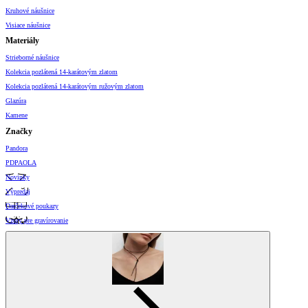
Kruhové náušnice
Visiace náušnice
Materiály
Strieborné náušnice
Kolekcia pozlátená 14-karátovým zlatom
Kolekcia pozlátená 14-karátovým ružovým zlatom
Glazúra
Kamene
Značky
Pandora
PDPAOLA
Novinky
Výpredaj
Darčekové poukazy
Vzory pre gravírovanie