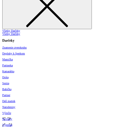
Všetky Darčeky
Všetky Darčeky
Darčeky
Znamenie zverokruhu
Doplnky k šperkom
Mamička
Partnerka
Kamarátka
Dcéra
Sestra
Babička
Partner
Deň matiek
Narodeniny
Výročie
Novinky
Výpredaj