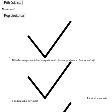
Prihlásiť sa
Nemáte účet?
Registrujte sa
10% zľava na prvú objednávku
neplatí na už zľavnené produkty a zľavy sa nesčítajú
Prioritné informácie
o podujatiach a novinkách