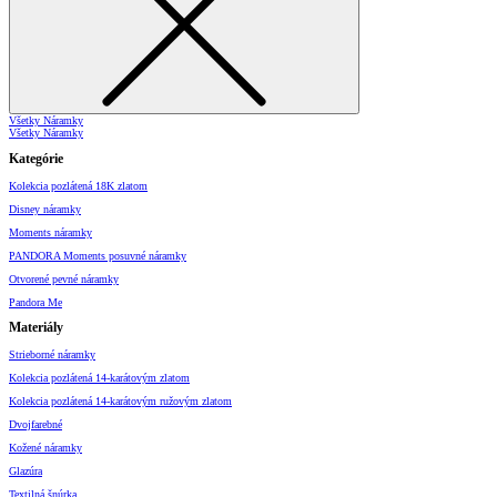
Všetky Náramky
Všetky Náramky
Kategórie
Kolekcia pozlátená 18K zlatom
Disney náramky
Moments náramky
PANDORA Moments posuvné náramky
Otvorené pevné náramky
Pandora Me
Materiály
Strieborné náramky
Kolekcia pozlátená 14-karátovým zlatom
Kolekcia pozlátená 14-karátovým ružovým zlatom
Dvojfarebné
Kožené náramky
Glazúra
Textilná šnúrka