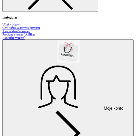
Kategórie
Všetky otázky
Certifikácia a overenie pravosti
Ako sa starať o šperky
Provízny systém / Affiliate
Ako určiť veľkosť
Moje konto