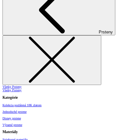
Prsteny
Všetky Prsteny
Všetky Prsteny
Kategórie
Kolekcia pozlátená 18K zlatom
Jednoduché prstene
Disney prstene
Výrazné prstene
Materiály
Strieborné materiály