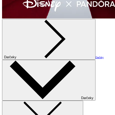
Darčeky
Darčeky
Darčeky