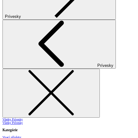
Prívesky
Prívesky
Všetky Prívesky
Všetky Prívesky
Kategórie
Visací přívěsky