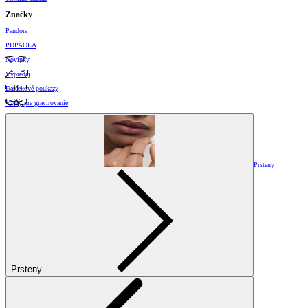
Značky
Pandora
PDPAOLA
Novinky
Výpredaj
Darčekové poukazy
Vzory pre gravírovanie
Prsteny
Prsteny