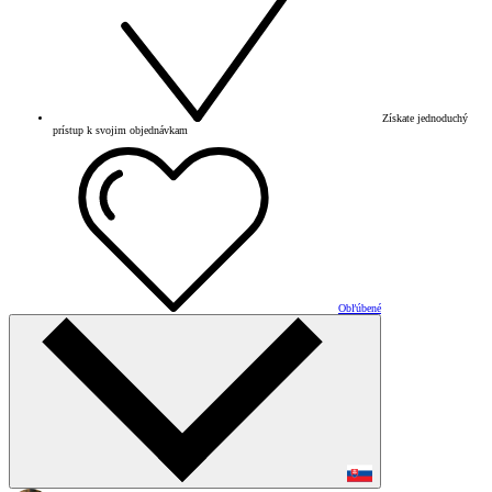
Získate jednoduchý
prístup k svojim objednávkam
Obľúbené