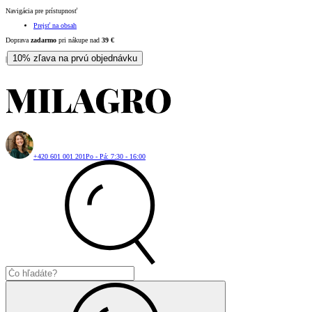
Navigácia pre prístupnosť
Prejsť na obsah
Doprava
zadarmo
pri nákupe nad
39
€
10% zľava na prvú objednávku
|
+420 601 001 201
Po - Pá: 7:30 - 16:00