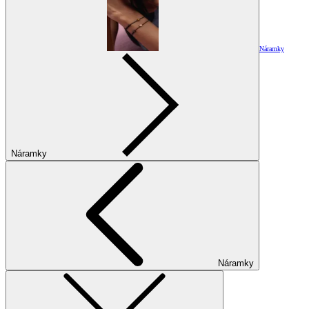
Náramky
Náramky
Náramky