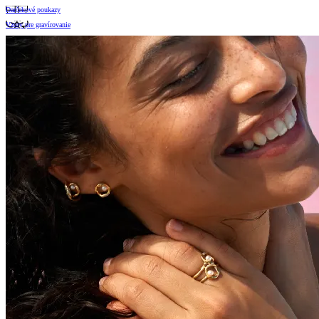
Darčekové poukazy
Vzory pre gravírovanie