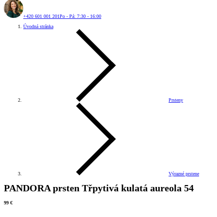
+420 601 001 201
Po - Pá: 7:30 - 16:00
Úvodná stránka
Prsteny
Výrazné prstene
PANDORA prsten Třpytivá kulatá aureola 54
99 €