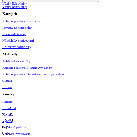
Všetky Náhrdelníky
Všetky Náhrdelníky
Kategórie
Kolekcia pozlátená 18K zlatom
Prívesky na náhrdelníky
Krátke náhrdelníky
Náhrdelníky s príveskami
Retiazkové náhrdelníky
Materiály
Strieborné náhrdelníky
Kolekcia pozlátená 14-karátovým zlatom
Kolekcia pozlátená 14-karátovým ružovým zlatom
Glazúra
Kamene
Značky
Pandora
PDPAOLA
Novinky
Výpredaj
Darčekové poukazy
Vzory pre gravírovanie