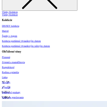
Všetky Kolekcie
Všetky Kolekcie
Kolekcie
DISNEY kolekcia
Marvel
Šperky s logom
Kolekcia pozlátená 14-karátovým zlatom
Kolekcia pozlátená 14-karátovým ružovým zlatom
Obľúbené témy
Písmená
Zvieratá a maznáčikovia
Rozprávkové
Rodina a priatelia
Láska
Novinky
Výpredaj
Darčekové poukazy
Vzory pre gravírovanie