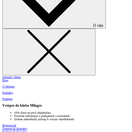
O nás
Zobraziť všetko
Blog
O Milagro
Kontakty
Predajne
Vstúpte do klubu Milagro
10% zľava na prvú objednávku
Prioritné informácie o podujatiach a novinkách
Získate jednoduchý prístup k svojim objednávkam
Registrovať
Predajne & Kontakty
Predajne & Kontakty