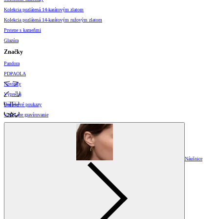
Kolekcia pozlátená 14-karátovým zlatom
Kolekcia pozlátená 14-karátovým ružovým zlatom
Prstene s kameňmi
Glazúra
Značky
Pandora
PDPAOLA
Novinky
Výpredaj
Darčekové poukazy
Vzory pre gravírovanie
Náušnice