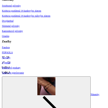
Strieborné prívesky
Kolekcia pozlátená 14-karátovým zlatom
Kolekcia pozlátená 14-karátovým ružovým zlatom
Dvojfarebné
Sklenené prívesky
Kamienkové prívesky
Glazúra
Značky
Pandora
PDPAOLA
Novinky
Výpredaj
Darčekové poukazy
Vzory pre gravírovanie
Náramky