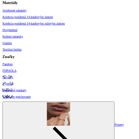
Materiály
Strieborné náramky
Kolekcia pozlátená 14-karátovým zlatom
Kolekcia pozlátená 14-karátovým ružovým zlatom
Dvojfarebné
Kožené náramky
Glazúra
Textilná šnúrka
Značky
Pandora
PDPAOLA
Novinky
Výpredaj
Darčekové poukazy
Vzory pre gravírovanie
Prsteny