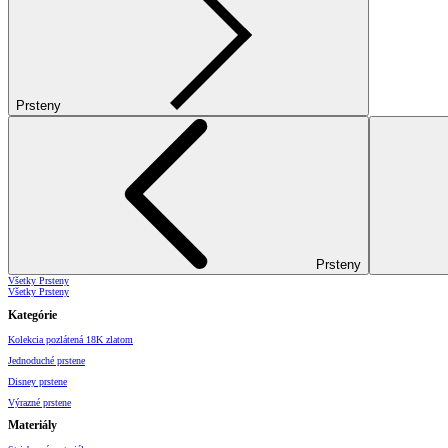
Prsteny
Prsteny
Všetky Prsteny
Všetky Prsteny
Kategórie
Kolekcia pozlátená 18K zlatom
Jednoduché prstene
Disney prstene
Výrazné prstene
Materiály