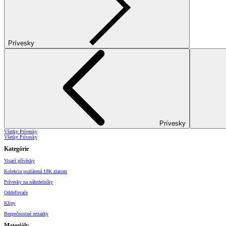
Prívesky
Prívesky
Všetky Prívesky
Všetky Prívesky
Kategórie
Visací přívěsky
Kolekcia pozlátená 18K zlatom
Prívesky na náhrdelníky
Oddeľovače
Klipy
Bezpečnostné retiazky
Materiály