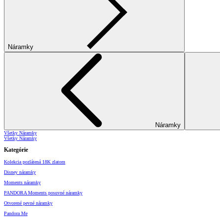
Náramky
Náramky
Všetky Náramky
Všetky Náramky
Kategórie
Kolekcia pozlátená 18K zlatom
Disney náramky
Moments náramky
PANDORA Moments posuvné náramky
Otvorené pevné náramky
Pandora Me