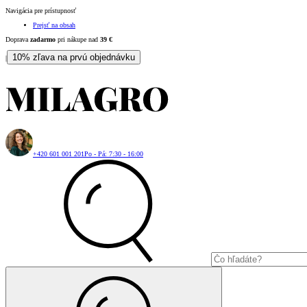
Navigácia pre prístupnosť
Prejsť na obsah
Doprava
zadarmo
pri nákupe nad
39
€
10% zľava na prvú objednávku
|
+420 601 001 201
Po - Pá: 7:30 - 16:00