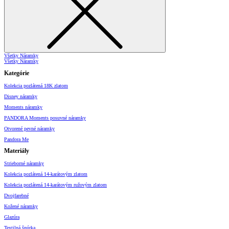
Všetky Náramky
Všetky Náramky
Kategórie
Kolekcia pozlátená 18K zlatom
Disney náramky
Moments náramky
PANDORA Moments posuvné náramky
Otvorené pevné náramky
Pandora Me
Materiály
Strieborné náramky
Kolekcia pozlátená 14-karátovým zlatom
Kolekcia pozlátená 14-karátovým ružovým zlatom
Dvojfarebné
Kožené náramky
Glazúra
Textilná šnúrka