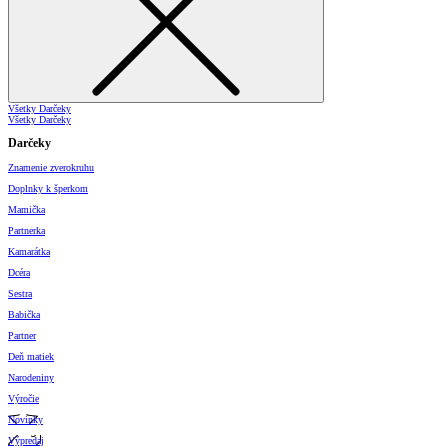
Všetky Darčeky
Všetky Darčeky
Darčeky
Znamenie zverokruhu
Doplnky k šperkom
Mamička
Partnerka
Kamarátka
Dcéra
Sestra
Babička
Partner
Deň matiek
Narodeniny
Výročie
Novinky
Výpredaj