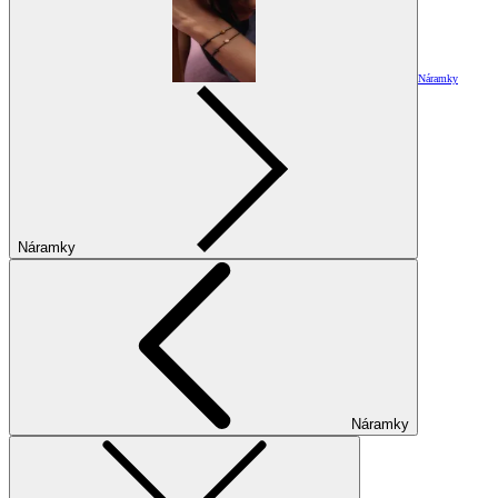
Náramky
Náramky
Náramky