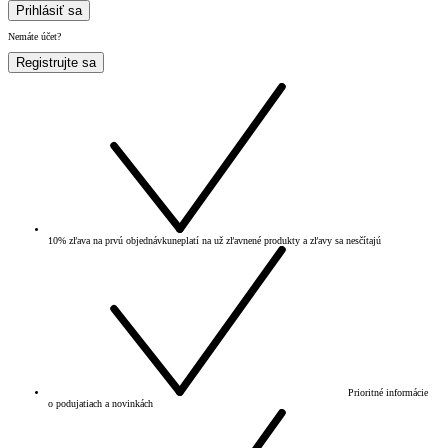
Prihlásiť sa
Nemáte účet?
Registrujte sa
10% zľava na prvú objednávku
neplatí na už zľavnené produkty a zľavy sa nesčítajú
Prioritné informácie
o podujatiach a novinkách