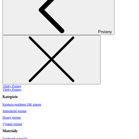
Prsteny
Všetky Prsteny
Všetky Prsteny
Kategórie
Kolekcia pozlátená 18K zlatom
Jednoduché prstene
Disney prstene
Výrazné prstene
Materiály
Strieborné materiály