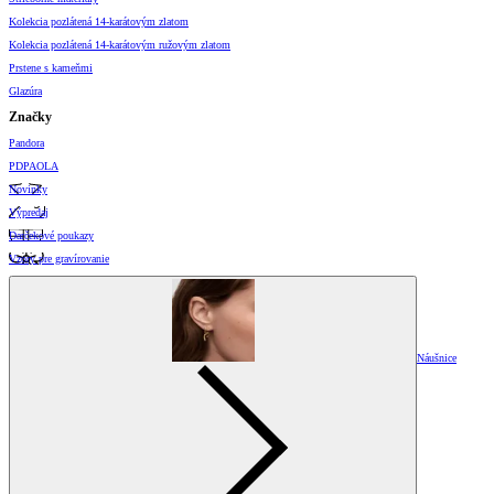
Kolekcia pozlátená 14-karátovým zlatom
Kolekcia pozlátená 14-karátovým ružovým zlatom
Prstene s kameňmi
Glazúra
Značky
Pandora
PDPAOLA
Novinky
Výpredaj
Darčekové poukazy
Vzory pre gravírovanie
Náušnice