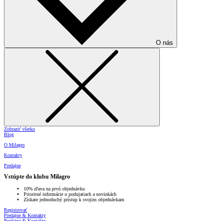
O nás
Zobraziť všetko
Blog
O Milagro
Kontakty
Predajne
Vstúpte do klubu Milagro
10% zľava na prvú objednávku
Prioritné informácie o podujatiach a novinkách
Získate jednoduchý prístup k svojim objednávkam
Registrovať
Predajne & Kontakty
Predajne & Kontakty