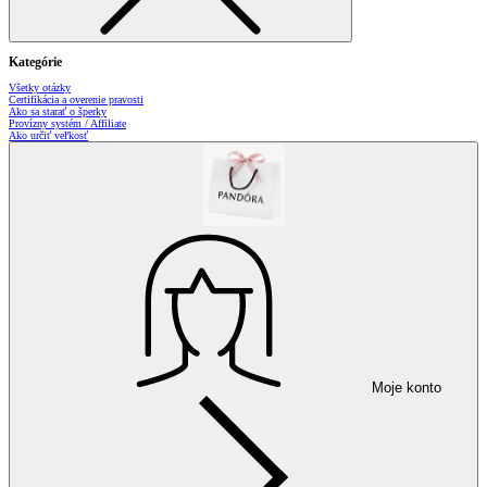
Kategórie
Všetky otázky
Certifikácia a overenie pravosti
Ako sa starať o šperky
Provízny systém / Affiliate
Ako určiť veľkosť
Moje konto