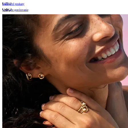
Darčekové poukazy
Vzory pre gravírovanie