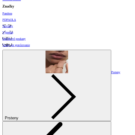
Značky
Pandora
PDPAOLA
Novinky
Výpredaj
Darčekové poukazy
Vzory pre gravírovanie
Prsteny
Prsteny