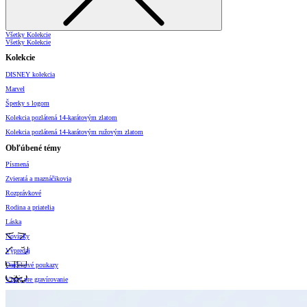
Všetky Kolekcie
Všetky Kolekcie
Kolekcie
DISNEY kolekcia
Marvel
Šperky s logom
Kolekcia pozlátená 14-karátovým zlatom
Kolekcia pozlátená 14-karátovým ružovým zlatom
Obľúbené témy
Písmená
Zvieratá a maznáčikovia
Rozprávkové
Rodina a priatelia
Láska
Novinky
Výpredaj
Darčekové poukazy
Vzory pre gravírovanie