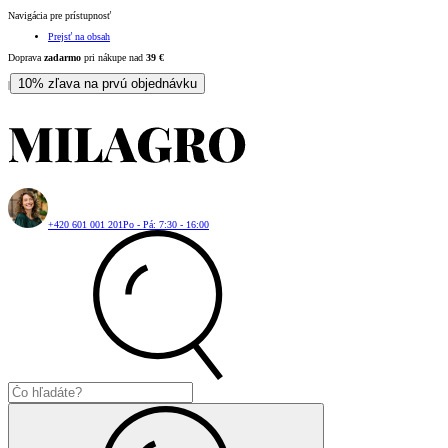
Navigácia pre prístupnosť
Prejsť na obsah
Doprava
zadarmo
pri nákupe nad
39
€
10% zľava na prvú objednávku
|
+420 601 001 201
Po - Pá: 7:30 - 16:00