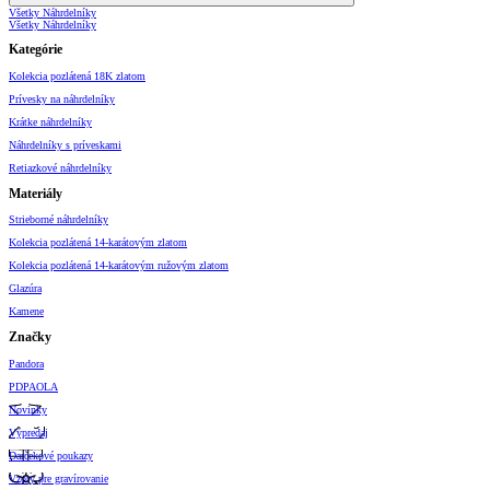
Všetky Náhrdelníky
Všetky Náhrdelníky
Kategórie
Kolekcia pozlátená 18K zlatom
Prívesky na náhrdelníky
Krátke náhrdelníky
Náhrdelníky s príveskami
Retiazkové náhrdelníky
Materiály
Strieborné náhrdelníky
Kolekcia pozlátená 14-karátovým zlatom
Kolekcia pozlátená 14-karátovým ružovým zlatom
Glazúra
Kamene
Značky
Pandora
PDPAOLA
Novinky
Výpredaj
Darčekové poukazy
Vzory pre gravírovanie