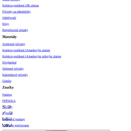
Kolekcia pozlátená 18K zlatom
Prívesky na náhrdelníky
Oddeľovače
Klipy
Bezpečnostné retiazky
Materiály
Strieborné prívesky
Kolekcia pozlátená 14-karátovým zlatom
Kolekcia pozlátená 14-karátovým ružovým zlatom
Dvojfarebné
Sklenené prívesky
Kamienkové prívesky
Glazúra
Značky
Pandora
PDPAOLA
Novinky
Výpredaj
Darčekové poukazy
Vzory pre gravírovanie