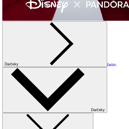
Darčeky
Darčeky
Darčeky