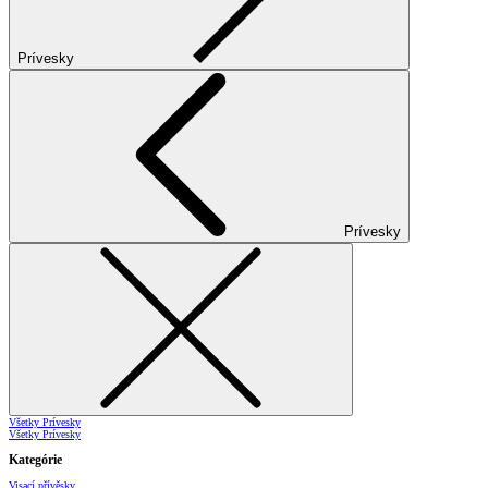
Prívesky
Prívesky
Všetky Prívesky
Všetky Prívesky
Kategórie
Visací přívěsky