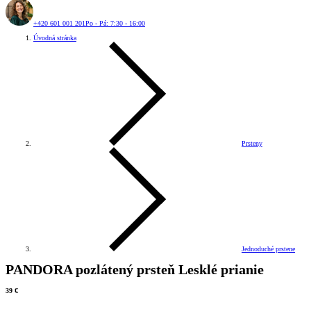
+420 601 001 201
Po - Pá: 7:30 - 16:00
Úvodná stránka
Prsteny
Jednoduché prstene
PANDORA pozlátený prsteň Lesklé prianie
39 €