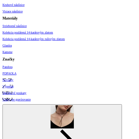
Kruhové náušnice
Visiace náušnice
Materiály
Strieborné náušnice
Kolekcia pozlátená 14-karátovým zlatom
Kolekcia pozlátená 14-karátovým ružovým zlatom
Glazúra
Kamene
Značky
Pandora
PDPAOLA
Novinky
Výpredaj
Darčekové poukazy
Vzory pre gravírovanie