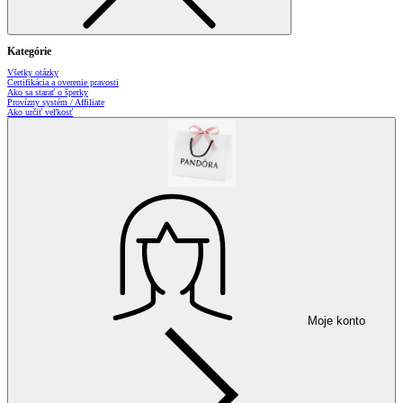
Kategórie
Všetky otázky
Certifikácia a overenie pravosti
Ako sa starať o šperky
Provízny systém / Affiliate
Ako určiť veľkosť
Moje konto