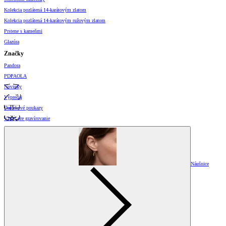
Kolekcia pozlátená 14-karátovým zlatom
Kolekcia pozlátená 14-karátovým ružovým zlatom
Prstene s kameňmi
Glazúra
Značky
Pandora
PDPAOLA
Novinky
Výpredaj
Darčekové poukazy
Vzory pre gravírovanie
Náušnice