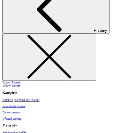
Prsteny
Všetky Prsteny
Všetky Prsteny
Kategórie
Kolekcia pozlátená 18K zlatom
Jednoduché prstene
Disney prstene
Výrazné prstene
Materiály
Strieborné materiály