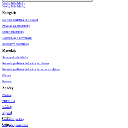
Všetky Náhrdelníky
Všetky Náhrdelníky
Kategórie
Kolekcia pozlátená 18K zlatom
Prívesky na náhrdelníky
Krátke náhrdelníky
Náhrdelníky s príveskami
Retiazkové náhrdelníky
Materiály
Strieborné náhrdelníky
Kolekcia pozlátená 14-karátovým zlatom
Kolekcia pozlátená 14-karátovým ružovým zlatom
Glazúra
Kamene
Značky
Pandora
PDPAOLA
Novinky
Výpredaj
Darčekové poukazy
Vzory pre gravírovanie