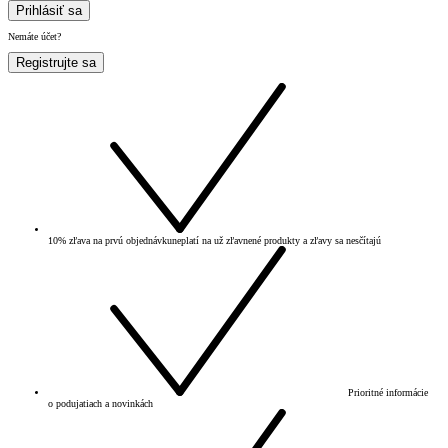
Prihlásiť sa
Nemáte účet?
Registrujte sa
10% zľava na prvú objednávku
neplatí na už zľavnené produkty a zľavy sa nesčítajú
Prioritné informácie
o podujatiach a novinkách