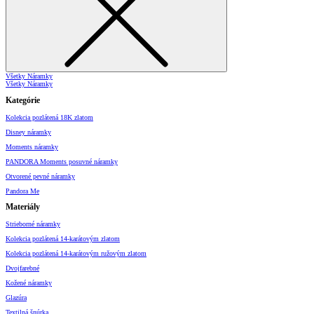
Všetky Náramky
Všetky Náramky
Kategórie
Kolekcia pozlátená 18K zlatom
Disney náramky
Moments náramky
PANDORA Moments posuvné náramky
Otvorené pevné náramky
Pandora Me
Materiály
Strieborné náramky
Kolekcia pozlátená 14-karátovým zlatom
Kolekcia pozlátená 14-karátovým ružovým zlatom
Dvojfarebné
Kožené náramky
Glazúra
Textilná šnúrka