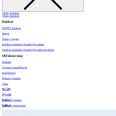
Všetky Kolekcie
Všetky Kolekcie
Kolekcie
DISNEY kolekcia
Marvel
Šperky s logom
Kolekcia pozlátená 14-karátovým zlatom
Kolekcia pozlátená 14-karátovým ružovým zlatom
Obľúbené témy
Písmená
Zvieratá a maznáčikovia
Rozprávkové
Rodina a priatelia
Láska
Novinky
Výpredaj
Darčekové poukazy
Vzory pre gravírovanie