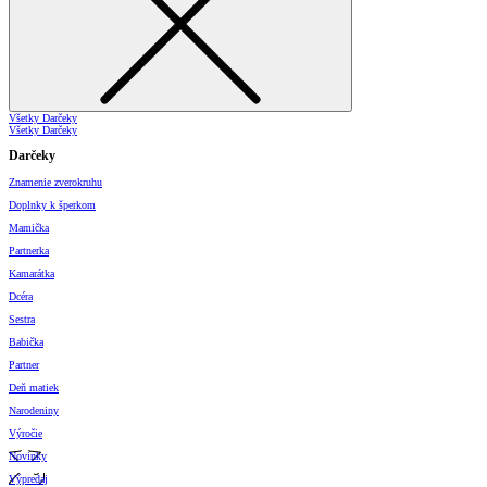
Všetky Darčeky
Všetky Darčeky
Darčeky
Znamenie zverokruhu
Doplnky k šperkom
Mamička
Partnerka
Kamarátka
Dcéra
Sestra
Babička
Partner
Deň matiek
Narodeniny
Výročie
Novinky
Výpredaj