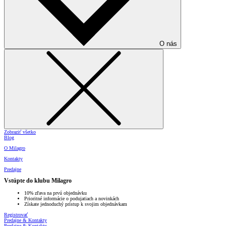
O nás
Zobraziť všetko
Blog
O Milagro
Kontakty
Predajne
Vstúpte do klubu Milagro
10% zľava na prvú objednávku
Prioritné informácie o podujatiach a novinkách
Získate jednoduchý prístup k svojim objednávkam
Registrovať
Predajne & Kontakty
Predajne & Kontakty