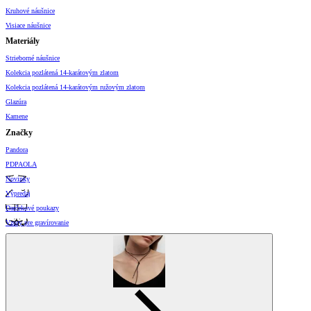
Kruhové náušnice
Visiace náušnice
Materiály
Strieborné náušnice
Kolekcia pozlátená 14-karátovým zlatom
Kolekcia pozlátená 14-karátovým ružovým zlatom
Glazúra
Kamene
Značky
Pandora
PDPAOLA
Novinky
Výpredaj
Darčekové poukazy
Vzory pre gravírovanie