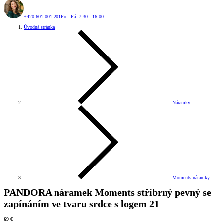
+420 601 001 201
Po - Pá: 7:30 - 16:00
Úvodná stránka
Náramky
Moments náramky
PANDORA náramek Moments stříbrný pevný se
zapínáním ve tvaru srdce s logem 21
69 €