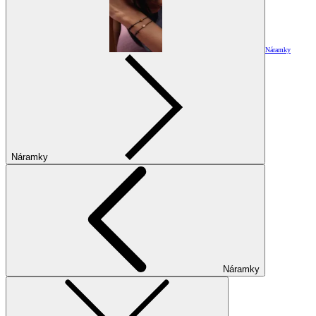
Náramky
Náramky
Náramky