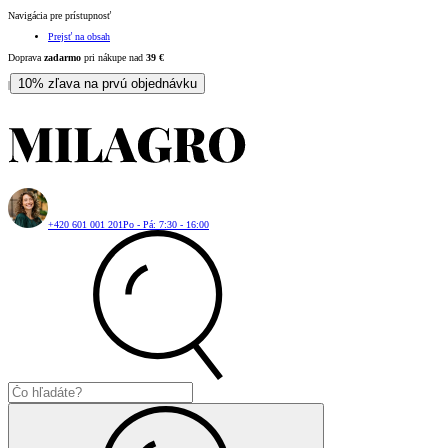
Navigácia pre prístupnosť
Prejsť na obsah
Doprava
zadarmo
pri nákupe nad
39
€
10% zľava na prvú objednávku
|
+420 601 001 201
Po - Pá: 7:30 - 16:00