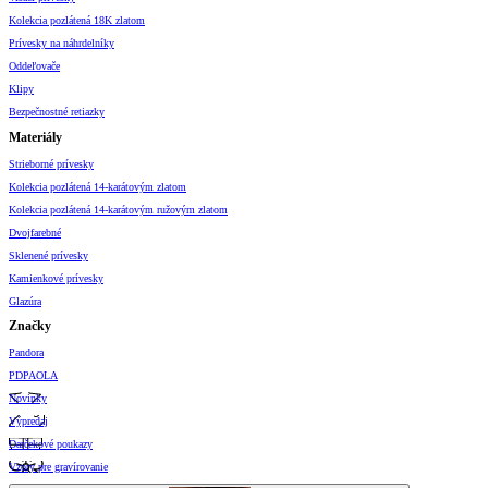
Kolekcia pozlátená 18K zlatom
Prívesky na náhrdelníky
Oddeľovače
Klipy
Bezpečnostné retiazky
Materiály
Strieborné prívesky
Kolekcia pozlátená 14-karátovým zlatom
Kolekcia pozlátená 14-karátovým ružovým zlatom
Dvojfarebné
Sklenené prívesky
Kamienkové prívesky
Glazúra
Značky
Pandora
PDPAOLA
Novinky
Výpredaj
Darčekové poukazy
Vzory pre gravírovanie