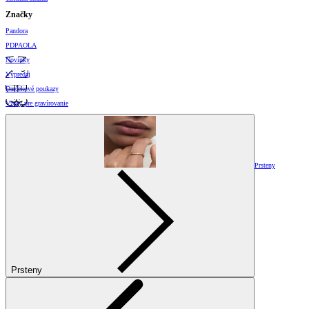
Značky
Pandora
PDPAOLA
Novinky
Výpredaj
Darčekové poukazy
Vzory pre gravírovanie
Prsteny
Prsteny