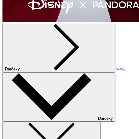
Darčeky
Darčeky
Darčeky