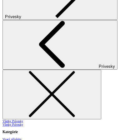
Prívesky
Prívesky
Všetky Prívesky
Všetky Prívesky
Kategórie
Visací přívěsky