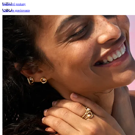
Darčekové poukazy
Vzory pre gravírovanie