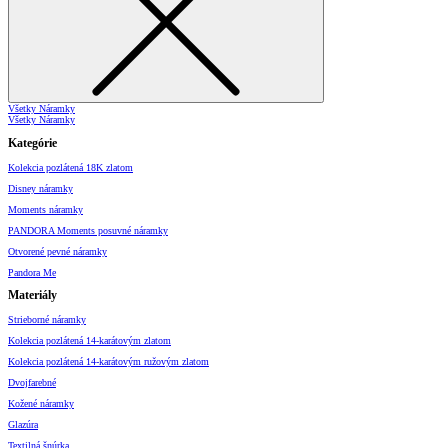
Všetky Náramky
Všetky Náramky
Kategórie
Kolekcia pozlátená 18K zlatom
Disney náramky
Moments náramky
PANDORA Moments posuvné náramky
Otvorené pevné náramky
Pandora Me
Materiály
Strieborné náramky
Kolekcia pozlátená 14-karátovým zlatom
Kolekcia pozlátená 14-karátovým ružovým zlatom
Dvojfarebné
Kožené náramky
Glazúra
Textilná šnúrka