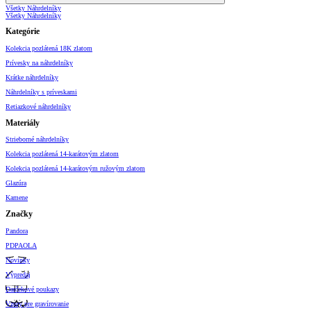
Všetky Náhrdelníky
Všetky Náhrdelníky
Kategórie
Kolekcia pozlátená 18K zlatom
Prívesky na náhrdelníky
Krátke náhrdelníky
Náhrdelníky s príveskami
Retiazkové náhrdelníky
Materiály
Strieborné náhrdelníky
Kolekcia pozlátená 14-karátovým zlatom
Kolekcia pozlátená 14-karátovým ružovým zlatom
Glazúra
Kamene
Značky
Pandora
PDPAOLA
Novinky
Výpredaj
Darčekové poukazy
Vzory pre gravírovanie