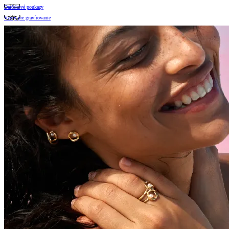
Darčekové poukazy
Vzory pre gravírovanie