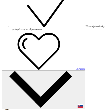
Získate jednoduchý
prístup k svojim objednávkam
Obľúbené