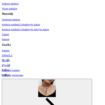
Kruhové náušnice
Visiace náušnice
Materiály
Strieborné náušnice
Kolekcia pozlátená 14-karátovým zlatom
Kolekcia pozlátená 14-karátovým ružovým zlatom
Glazúra
Kamene
Značky
Pandora
PDPAOLA
Novinky
Výpredaj
Darčekové poukazy
Vzory pre gravírovanie