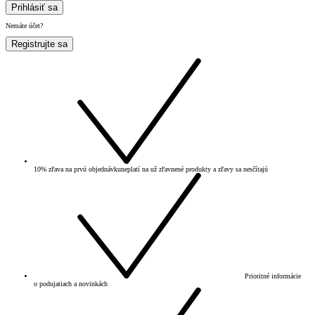
Prihlásiť sa
Nemáte účet?
Registrujte sa
10% zľava na prvú objednávku
neplatí na už zľavnené produkty a zľavy sa nesčítajú
Prioritné informácie
o podujatiach a novinkách