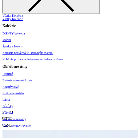
Všetky Kolekcie
Všetky Kolekcie
Kolekcie
DISNEY kolekcia
Marvel
Šperky s logom
Kolekcia pozlátená 14-karátovým zlatom
Kolekcia pozlátená 14-karátovým ružovým zlatom
Obľúbené témy
Písmená
Zvieratá a maznáčikovia
Rozprávkové
Rodina a priatelia
Láska
Novinky
Výpredaj
Darčekové poukazy
Vzory pre gravírovanie