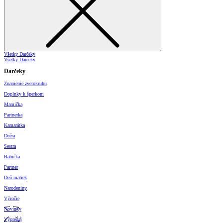
Všetky Darčeky
Všetky Darčeky
Darčeky
Znamenie zverokruhu
Doplnky k šperkom
Mamička
Partnerka
Kamarátka
Dcéra
Sestra
Babička
Partner
Deň matiek
Narodeniny
Výročie
Novinky
Výpredaj