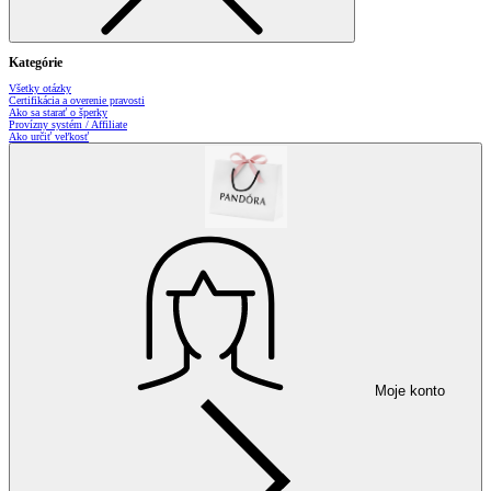
Kategórie
Všetky otázky
Certifikácia a overenie pravosti
Ako sa starať o šperky
Provízny systém / Affiliate
Ako určiť veľkosť
Moje konto