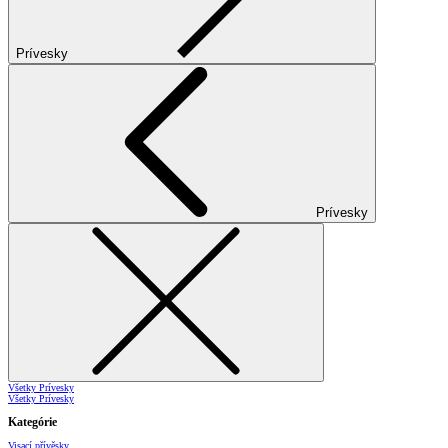
Prívesky
Prívesky
Všetky Prívesky
Všetky Prívesky
Kategórie
Visací přívěsky