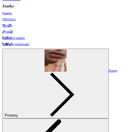
Značky
Pandora
PDPAOLA
Novinky
Výpredaj
Darčekové poukazy
Vzory pre gravírovanie
Prsteny
Prsteny