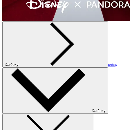
Darčeky
Darčeky
Darčeky