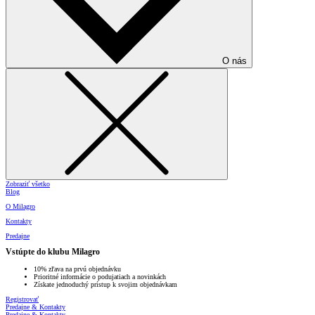
O nás
Zobraziť všetko
Blog
O Milagro
Kontakty
Predajne
Vstúpte do klubu Milagro
10% zľava na prvú objednávku
Prioritné informácie o podujatiach a novinkách
Získate jednoduchý prístup k svojim objednávkam
Registrovať
Predajne & Kontakty
Predajne & Kontakty