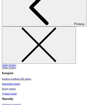
Prsteny
Všetky Prsteny
Všetky Prsteny
Kategórie
Kolekcia pozlátená 18K zlatom
Jednoduché prstene
Disney prstene
Výrazné prstene
Materiály
Strieborné materiály