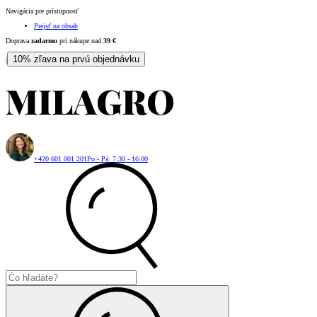
Navigácia pre prístupnosť
Prejsť na obsah
Doprava
zadarmo
pri nákupe nad
39
€
10% zľava na prvú objednávku
|
+420 601 001 201
Po - Pá: 7:30 - 16:00