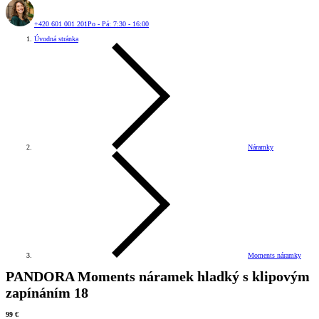
+420 601 001 201
Po - Pá: 7:30 - 16:00
Úvodná stránka
Náramky
Moments náramky
PANDORA Moments náramek hladký s klipovým
zapínáním 18
99 €