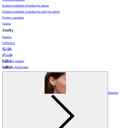
Kolekcia pozlátená 14-karátovým zlatom
Kolekcia pozlátená 14-karátovým ružovým zlatom
Prstene s kameňmi
Glazúra
Značky
Pandora
PDPAOLA
Novinky
Výpredaj
Darčekové poukazy
Vzory pre gravírovanie
Náušnice