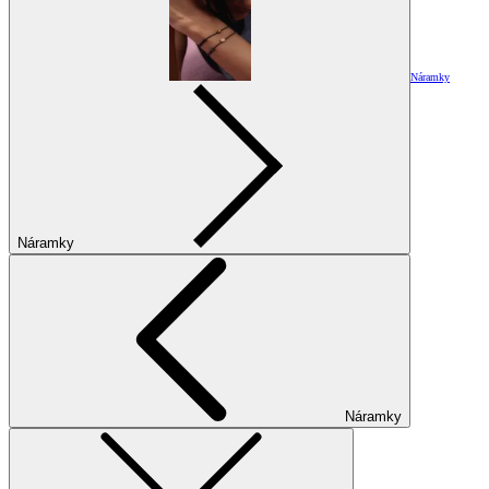
Náramky
Náramky
Náramky