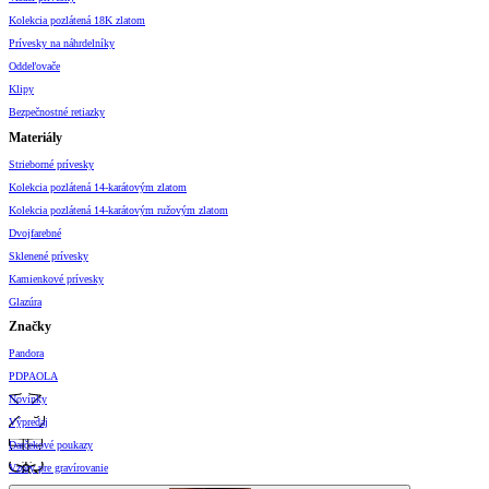
Kolekcia pozlátená 18K zlatom
Prívesky na náhrdelníky
Oddeľovače
Klipy
Bezpečnostné retiazky
Materiály
Strieborné prívesky
Kolekcia pozlátená 14-karátovým zlatom
Kolekcia pozlátená 14-karátovým ružovým zlatom
Dvojfarebné
Sklenené prívesky
Kamienkové prívesky
Glazúra
Značky
Pandora
PDPAOLA
Novinky
Výpredaj
Darčekové poukazy
Vzory pre gravírovanie