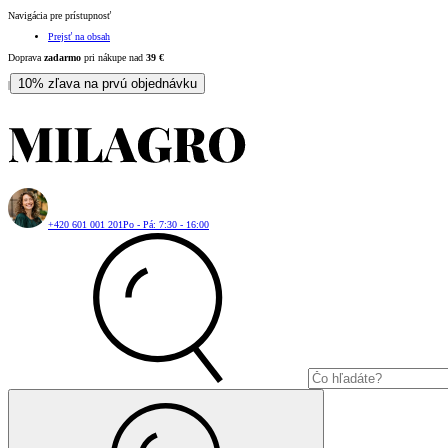
Navigácia pre prístupnosť
Prejsť na obsah
Doprava
zadarmo
pri nákupe nad
39
€
10% zľava na prvú objednávku
|
+420 601 001 201
Po - Pá: 7:30 - 16:00