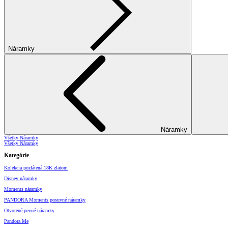
Náramky
Náramky
Všetky Náramky
Všetky Náramky
Kategórie
Kolekcia pozlátená 18K zlatom
Disney náramky
Moments náramky
PANDORA Moments posuvné náramky
Otvorené pevné náramky
Pandora Me