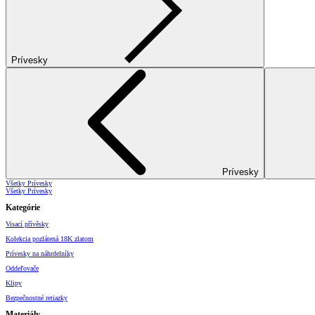
Prívesky
Prívesky
Všetky Prívesky
Všetky Prívesky
Kategórie
Visací přívěsky
Kolekcia pozlátená 18K zlatom
Prívesky na náhrdelníky
Oddeľovače
Klipy
Bezpečnostné retiazky
Materiály