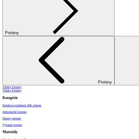
Prsteny
Prsteny
Všetky Prsteny
Všetky Prsteny
Kategórie
Kolekcia pozlátená 18K zlatom
Jednoduché prstene
Disney prstene
Výrazné prstene
Materiály