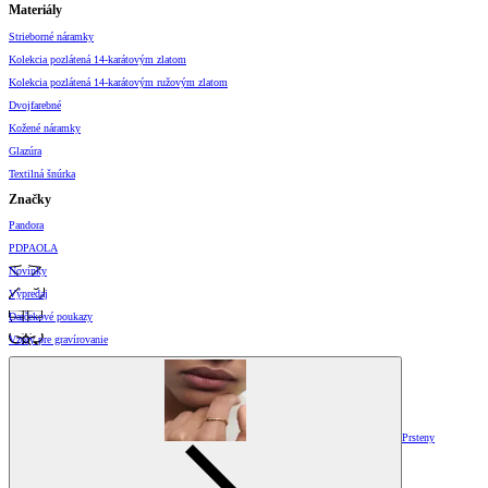
Materiály
Strieborné náramky
Kolekcia pozlátená 14-karátovým zlatom
Kolekcia pozlátená 14-karátovým ružovým zlatom
Dvojfarebné
Kožené náramky
Glazúra
Textilná šnúrka
Značky
Pandora
PDPAOLA
Novinky
Výpredaj
Darčekové poukazy
Vzory pre gravírovanie
Prsteny