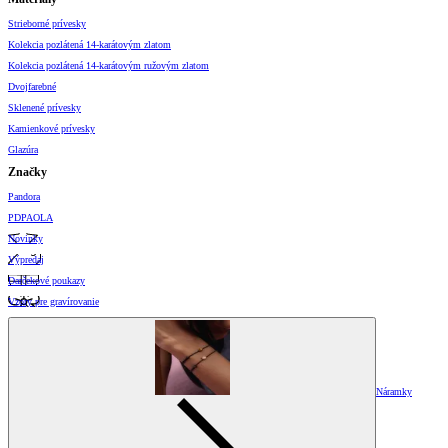
Strieborné prívesky
Kolekcia pozlátená 14-karátovým zlatom
Kolekcia pozlátená 14-karátovým ružovým zlatom
Dvojfarebné
Sklenené prívesky
Kamienkové prívesky
Glazúra
Značky
Pandora
PDPAOLA
Novinky
Výpredaj
Darčekové poukazy
Vzory pre gravírovanie
Náramky