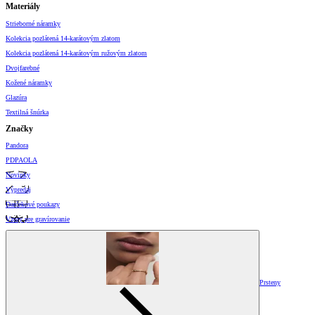
Materiály
Strieborné náramky
Kolekcia pozlátená 14-karátovým zlatom
Kolekcia pozlátená 14-karátovým ružovým zlatom
Dvojfarebné
Kožené náramky
Glazúra
Textilná šnúrka
Značky
Pandora
PDPAOLA
Novinky
Výpredaj
Darčekové poukazy
Vzory pre gravírovanie
Prsteny