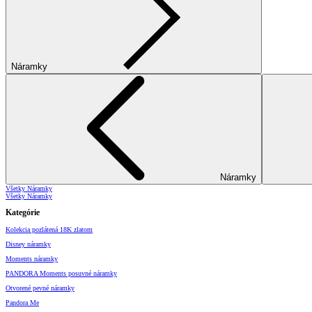
Náramky
Náramky
Všetky Náramky
Všetky Náramky
Kategórie
Kolekcia pozlátená 18K zlatom
Disney náramky
Moments náramky
PANDORA Moments posuvné náramky
Otvorené pevné náramky
Pandora Me