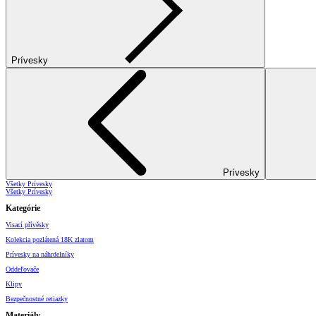
Prívesky
Prívesky
Všetky Prívesky
Všetky Prívesky
Kategórie
Visací přívěsky
Kolekcia pozlátená 18K zlatom
Prívesky na náhrdelníky
Oddeľovače
Klipy
Bezpečnostné retiazky
Materiály