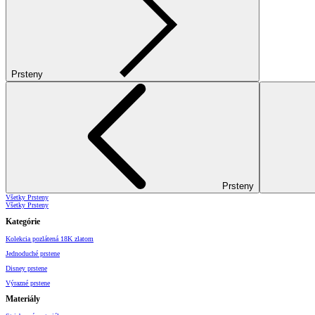
Prsteny
Prsteny
Všetky Prsteny
Všetky Prsteny
Kategórie
Kolekcia pozlátená 18K zlatom
Jednoduché prstene
Disney prstene
Výrazné prstene
Materiály