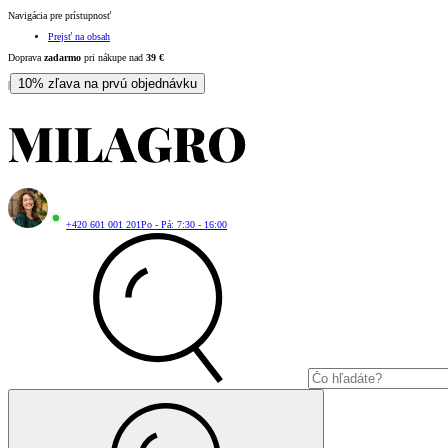
Navigácia pre prístupnosť
Prejsť na obsah
Doprava
zadarmo
pri nákupe nad
39
€
10% zľava na prvú objednávku
|
+420 601 001 201
Po - Pá: 7:30 - 16:00