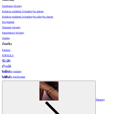
Strieborné prívesky
Kolekcia pozlátená 14-karátovým zlatom
Kolekcia pozlátená 14-karátovým ružovým zlatom
Dvojfarebné
Sklenené prívesky
Kamienkové prívesky
Glazúra
Značky
Pandora
PDPAOLA
Novinky
Výpredaj
Darčekové poukazy
Vzory pre gravírovanie
Náramky