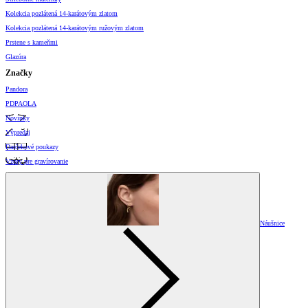
Kolekcia pozlátená 14-karátovým zlatom
Kolekcia pozlátená 14-karátovým ružovým zlatom
Prstene s kameňmi
Glazúra
Značky
Pandora
PDPAOLA
Novinky
Výpredaj
Darčekové poukazy
Vzory pre gravírovanie
Náušnice