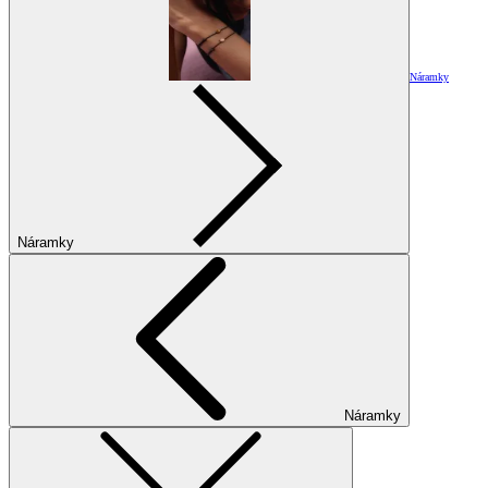
Náramky
Náramky
Náramky