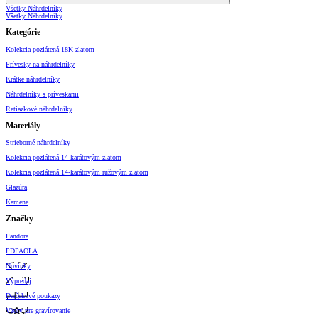
Všetky Náhrdelníky
Všetky Náhrdelníky
Kategórie
Kolekcia pozlátená 18K zlatom
Prívesky na náhrdelníky
Krátke náhrdelníky
Náhrdelníky s príveskami
Retiazkové náhrdelníky
Materiály
Strieborné náhrdelníky
Kolekcia pozlátená 14-karátovým zlatom
Kolekcia pozlátená 14-karátovým ružovým zlatom
Glazúra
Kamene
Značky
Pandora
PDPAOLA
Novinky
Výpredaj
Darčekové poukazy
Vzory pre gravírovanie