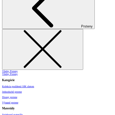
Prsteny
Všetky Prsteny
Všetky Prsteny
Kategórie
Kolekcia pozlátená 18K zlatom
Jednoduché prstene
Disney prstene
Výrazné prstene
Materiály
Strieborné materiály