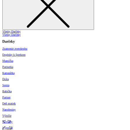
Všetky Darčeky
Všetky Darčeky
Darčeky
Znamenie zverokruhu
Doplnky k šperkom
Mamička
Partnerka
Kamarátka
Dcéra
Sestra
Babička
Partner
Deň matiek
Narodeniny
Výročie
Novinky
Výpredaj