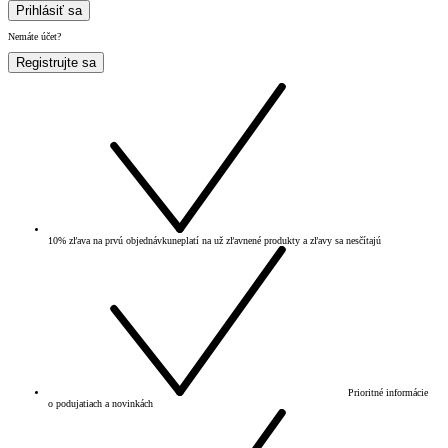
Prihlásiť sa
Nemáte účet?
Registrujte sa
10% zľava na prvú objednávku
neplatí na už zľavnené produkty a zľavy sa nesčítajú
Prioritné informácie
o podujatiach a novinkách