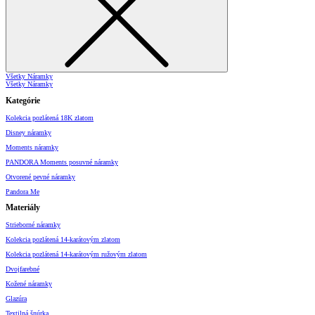
Všetky Náramky
Všetky Náramky
Kategórie
Kolekcia pozlátená 18K zlatom
Disney náramky
Moments náramky
PANDORA Moments posuvné náramky
Otvorené pevné náramky
Pandora Me
Materiály
Strieborné náramky
Kolekcia pozlátená 14-karátovým zlatom
Kolekcia pozlátená 14-karátovým ružovým zlatom
Dvojfarebné
Kožené náramky
Glazúra
Textilná šnúrka