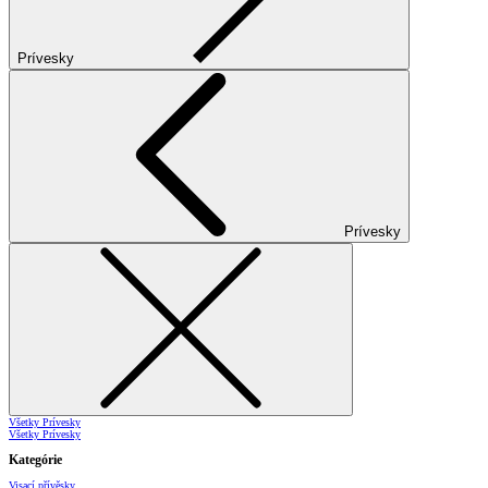
Prívesky
Prívesky
Všetky Prívesky
Všetky Prívesky
Kategórie
Visací přívěsky