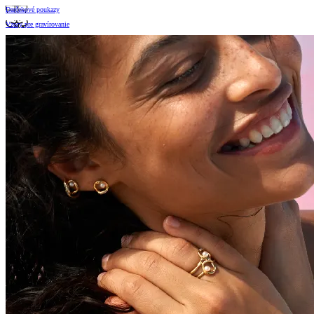
Darčekové poukazy
Vzory pre gravírovanie