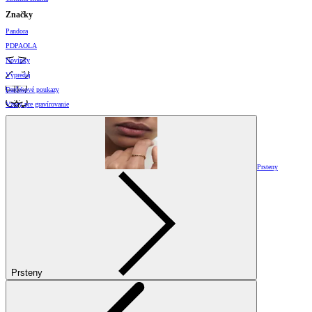
Značky
Pandora
PDPAOLA
Novinky
Výpredaj
Darčekové poukazy
Vzory pre gravírovanie
Prsteny
Prsteny