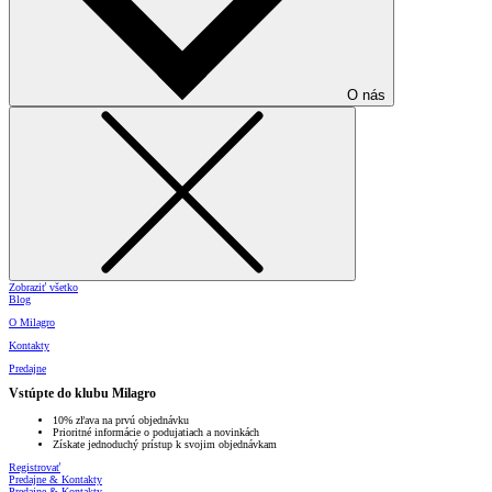
O nás
Zobraziť všetko
Blog
O Milagro
Kontakty
Predajne
Vstúpte do klubu Milagro
10% zľava na prvú objednávku
Prioritné informácie o podujatiach a novinkách
Získate jednoduchý prístup k svojim objednávkam
Registrovať
Predajne & Kontakty
Predajne & Kontakty