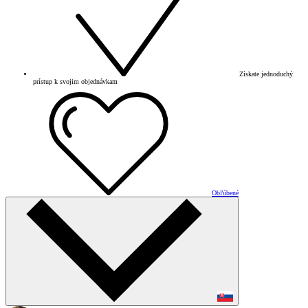
Získate jednoduchý
prístup k svojim objednávkam
Obľúbené