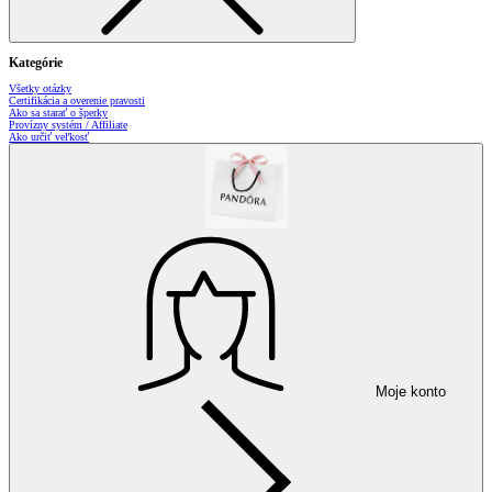
Kategórie
Všetky otázky
Certifikácia a overenie pravosti
Ako sa starať o šperky
Provízny systém / Affiliate
Ako určiť veľkosť
Moje konto