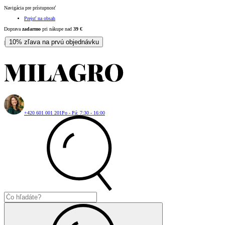
Navigácia pre prístupnosť
Prejsť na obsah
Doprava
zadarmo
pri nákupe nad
39
€
10% zľava na prvú objednávku
|
+420 601 001 201
Po - Pá: 7:30 - 16:00