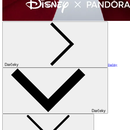
Darčeky
Darčeky
Darčeky