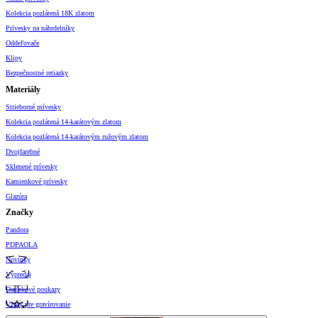
Kolekcia pozlátená 18K zlatom
Prívesky na náhrdelníky
Oddeľovače
Klipy
Bezpečnostné retiazky
Materiály
Strieborné prívesky
Kolekcia pozlátená 14-karátovým zlatom
Kolekcia pozlátená 14-karátovým ružovým zlatom
Dvojfarebné
Sklenené prívesky
Kamienkové prívesky
Glazúra
Značky
Pandora
PDPAOLA
Novinky
Výpredaj
Darčekové poukazy
Vzory pre gravírovanie