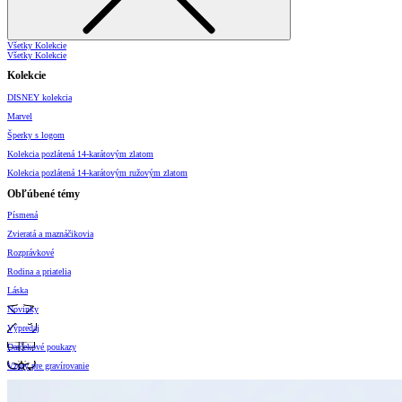
Všetky Kolekcie
Všetky Kolekcie
Kolekcie
DISNEY kolekcia
Marvel
Šperky s logom
Kolekcia pozlátená 14-karátovým zlatom
Kolekcia pozlátená 14-karátovým ružovým zlatom
Obľúbené témy
Písmená
Zvieratá a maznáčikovia
Rozprávkové
Rodina a priatelia
Láska
Novinky
Výpredaj
Darčekové poukazy
Vzory pre gravírovanie