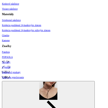
Kruhové náušnice
Visiace náušnice
Materiály
Strieborné náušnice
Kolekcia pozlátená 14-karátovým zlatom
Kolekcia pozlátená 14-karátovým ružovým zlatom
Glazúra
Kamene
Značky
Pandora
PDPAOLA
Novinky
Výpredaj
Darčekové poukazy
Vzory pre gravírovanie