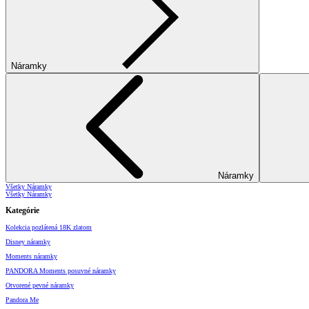
Náramky
Náramky
Všetky Náramky
Všetky Náramky
Kategórie
Kolekcia pozlátená 18K zlatom
Disney náramky
Moments náramky
PANDORA Moments posuvné náramky
Otvorené pevné náramky
Pandora Me