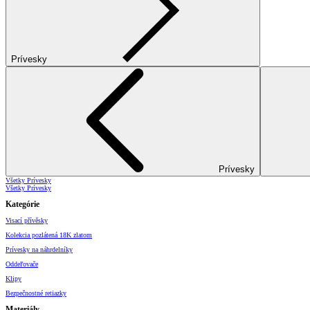
Prívesky
Prívesky
Všetky Prívesky
Všetky Prívesky
Kategórie
Visací přívěsky
Kolekcia pozlátená 18K zlatom
Prívesky na náhrdelníky
Oddeľovače
Klipy
Bezpečnostné retiazky
Materiály