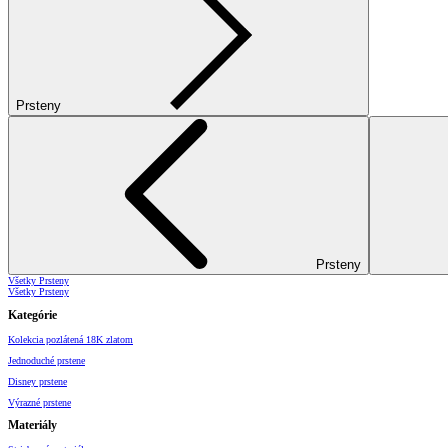
Prsteny
Prsteny
Všetky Prsteny
Všetky Prsteny
Kategórie
Kolekcia pozlátená 18K zlatom
Jednoduché prstene
Disney prstene
Výrazné prstene
Materiály