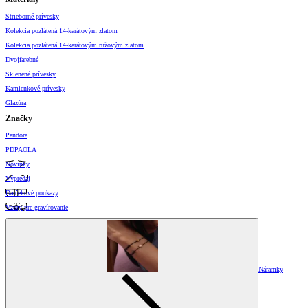
Strieborné prívesky
Kolekcia pozlátená 14-karátovým zlatom
Kolekcia pozlátená 14-karátovým ružovým zlatom
Dvojfarebné
Sklenené prívesky
Kamienkové prívesky
Glazúra
Značky
Pandora
PDPAOLA
Novinky
Výpredaj
Darčekové poukazy
Vzory pre gravírovanie
Náramky