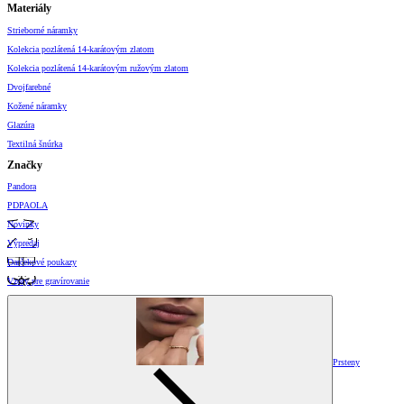
Materiály
Strieborné náramky
Kolekcia pozlátená 14-karátovým zlatom
Kolekcia pozlátená 14-karátovým ružovým zlatom
Dvojfarebné
Kožené náramky
Glazúra
Textilná šnúrka
Značky
Pandora
PDPAOLA
Novinky
Výpredaj
Darčekové poukazy
Vzory pre gravírovanie
Prsteny