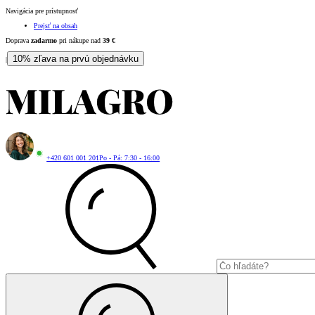
Navigácia pre prístupnosť
Prejsť na obsah
Doprava
zadarmo
pri nákupe nad
39
€
10% zľava na prvú objednávku
|
+420 601 001 201
Po - Pá: 7:30 - 16:00