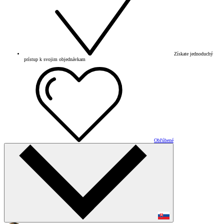
Získate jednoduchý
prístup k svojim objednávkam
Obľúbené