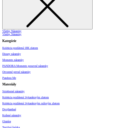
Všetky Náramky
Všetky Náramky
Kategórie
Kolekcia pozlátená 18K zlatom
Disney náramky
Moments náramky
PANDORA Moments posuvné náramky
Otvorené pevné náramky
Pandora Me
Materiály
Strieborné náramky
Kolekcia pozlátená 14-karátovým zlatom
Kolekcia pozlátená 14-karátovým ružovým zlatom
Dvojfarebné
Kožené náramky
Glazúra
Textilná šnúrka