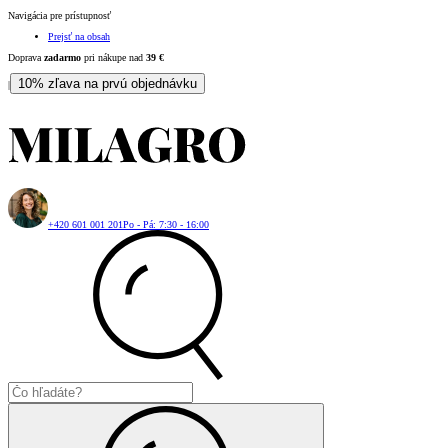
Navigácia pre prístupnosť
Prejsť na obsah
Doprava
zadarmo
pri nákupe nad
39
€
10% zľava na prvú objednávku
|
+420 601 001 201
Po - Pá: 7:30 - 16:00