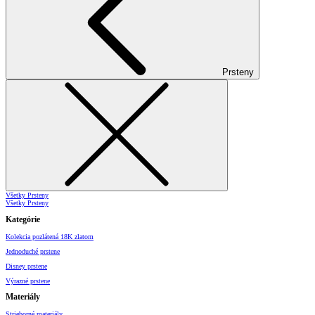
Prsteny
Všetky Prsteny
Všetky Prsteny
Kategórie
Kolekcia pozlátená 18K zlatom
Jednoduché prstene
Disney prstene
Výrazné prstene
Materiály
Strieborné materiály