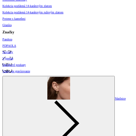
Kolekcia pozlátená 14-karátovým zlatom
Kolekcia pozlátená 14-karátovým ružovým zlatom
Prstene s kameňmi
Glazúra
Značky
Pandora
PDPAOLA
Novinky
Výpredaj
Darčekové poukazy
Vzory pre gravírovanie
Náušnice