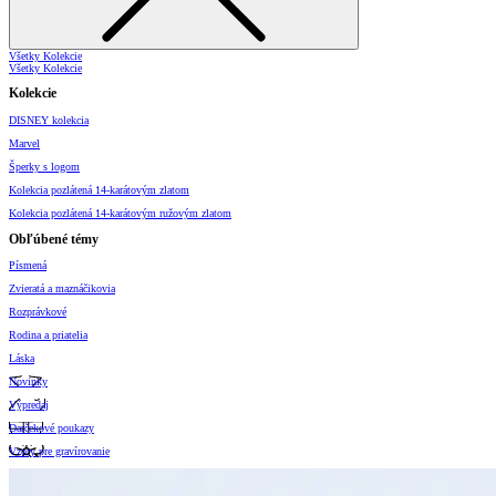
Všetky Kolekcie
Všetky Kolekcie
Kolekcie
DISNEY kolekcia
Marvel
Šperky s logom
Kolekcia pozlátená 14-karátovým zlatom
Kolekcia pozlátená 14-karátovým ružovým zlatom
Obľúbené témy
Písmená
Zvieratá a maznáčikovia
Rozprávkové
Rodina a priatelia
Láska
Novinky
Výpredaj
Darčekové poukazy
Vzory pre gravírovanie