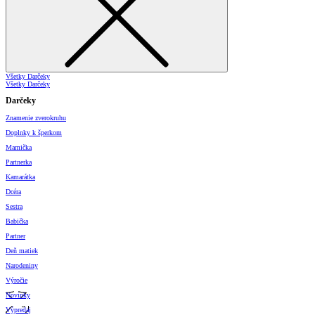
Všetky Darčeky
Všetky Darčeky
Darčeky
Znamenie zverokruhu
Doplnky k šperkom
Mamička
Partnerka
Kamarátka
Dcéra
Sestra
Babička
Partner
Deň matiek
Narodeniny
Výročie
Novinky
Výpredaj