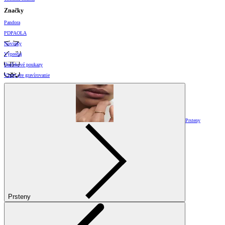
Značky
Pandora
PDPAOLA
Novinky
Výpredaj
Darčekové poukazy
Vzory pre gravírovanie
Prsteny
Prsteny