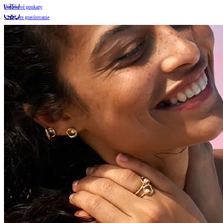
Darčekové poukazy
Vzory pre gravírovanie