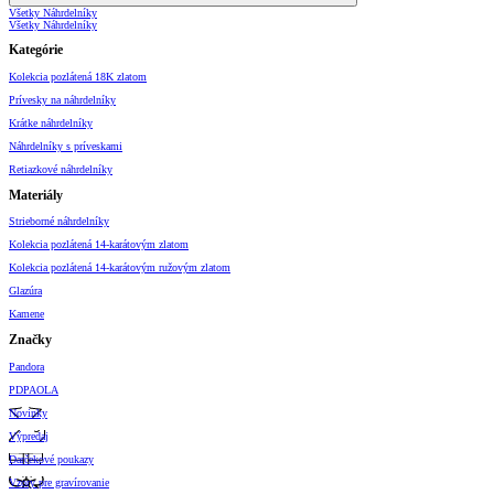
Všetky Náhrdelníky
Všetky Náhrdelníky
Kategórie
Kolekcia pozlátená 18K zlatom
Prívesky na náhrdelníky
Krátke náhrdelníky
Náhrdelníky s príveskami
Retiazkové náhrdelníky
Materiály
Strieborné náhrdelníky
Kolekcia pozlátená 14-karátovým zlatom
Kolekcia pozlátená 14-karátovým ružovým zlatom
Glazúra
Kamene
Značky
Pandora
PDPAOLA
Novinky
Výpredaj
Darčekové poukazy
Vzory pre gravírovanie