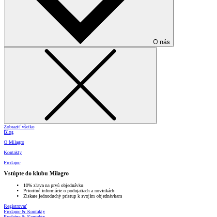
O nás
Zobraziť všetko
Blog
O Milagro
Kontakty
Predajne
Vstúpte do klubu Milagro
10% zľava na prvú objednávku
Prioritné informácie o podujatiach a novinkách
Získate jednoduchý prístup k svojim objednávkam
Registrovať
Predajne & Kontakty
Predajne & Kontakty