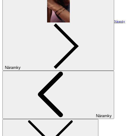
Náramky
Náramky
Náramky