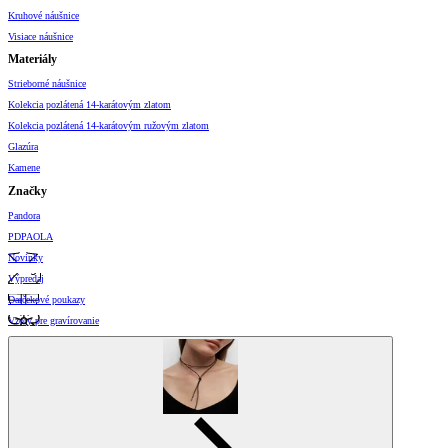
Kruhové náušnice
Visiace náušnice
Materiály
Strieborné náušnice
Kolekcia pozlátená 14-karátovým zlatom
Kolekcia pozlátená 14-karátovým ružovým zlatom
Glazúra
Kamene
Značky
Pandora
PDPAOLA
Novinky
Výpredaj
Darčekové poukazy
Vzory pre gravírovanie