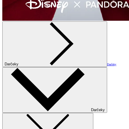
Darčeky
Darčeky
Darčeky