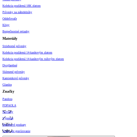
Kolekcia pozlátená 18K zlatom
Prívesky na náhrdelníky
Oddeľovače
Klipy
Bezpečnostné retiazky
Materiály
Strieborné prívesky
Kolekcia pozlátená 14-karátovým zlatom
Kolekcia pozlátená 14-karátovým ružovým zlatom
Dvojfarebné
Sklenené prívesky
Kamienkové prívesky
Glazúra
Značky
Pandora
PDPAOLA
Novinky
Výpredaj
Darčekové poukazy
Vzory pre gravírovanie