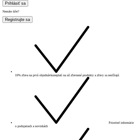
Prihlásiť sa
Nemáte účet?
Registrujte sa
10% zľava na prvú objednávku
neplatí na už zľavnené produkty a zľavy sa nesčítajú
Prioritné informácie
o podujatiach a novinkách