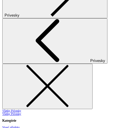
Prívesky
Prívesky
Všetky Prívesky
Všetky Prívesky
Kategórie
Visací přívěsky