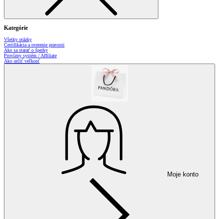
Kategórie
Všetky otázky
Certifikácia a overenie pravosti
Ako sa starať o šperky
Provízny systém / Affiliate
Ako určiť veľkosť
Moje konto