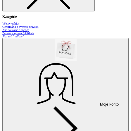
Kategórie
Všetky otázky
Certifikácia a overenie pravosti
Ako sa starať o šperky
Provízny systém / Affiliate
Ako určiť veľkosť
Moje konto