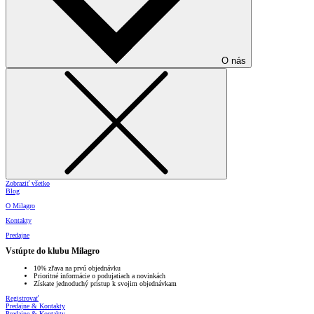
O nás
Zobraziť všetko
Blog
O Milagro
Kontakty
Predajne
Vstúpte do klubu Milagro
10% zľava na prvú objednávku
Prioritné informácie o podujatiach a novinkách
Získate jednoduchý prístup k svojim objednávkam
Registrovať
Predajne & Kontakty
Predajne & Kontakty