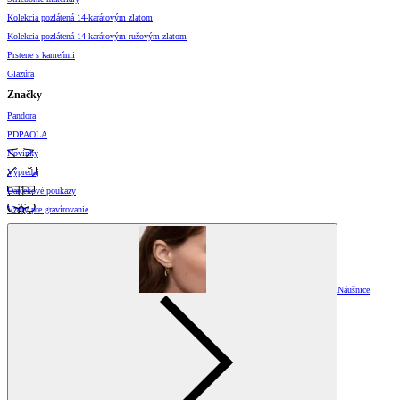
Kolekcia pozlátená 14-karátovým zlatom
Kolekcia pozlátená 14-karátovým ružovým zlatom
Prstene s kameňmi
Glazúra
Značky
Pandora
PDPAOLA
Novinky
Výpredaj
Darčekové poukazy
Vzory pre gravírovanie
Náušnice