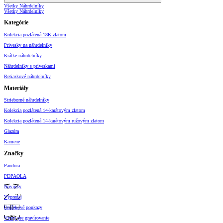
Všetky Náhrdelníky
Všetky Náhrdelníky
Kategórie
Kolekcia pozlátená 18K zlatom
Prívesky na náhrdelníky
Krátke náhrdelníky
Náhrdelníky s príveskami
Retiazkové náhrdelníky
Materiály
Strieborné náhrdelníky
Kolekcia pozlátená 14-karátovým zlatom
Kolekcia pozlátená 14-karátovým ružovým zlatom
Glazúra
Kamene
Značky
Pandora
PDPAOLA
Novinky
Výpredaj
Darčekové poukazy
Vzory pre gravírovanie