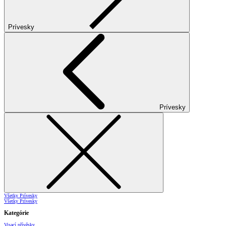
Prívesky
Prívesky
Všetky Prívesky
Všetky Prívesky
Kategórie
Visací přívěsky