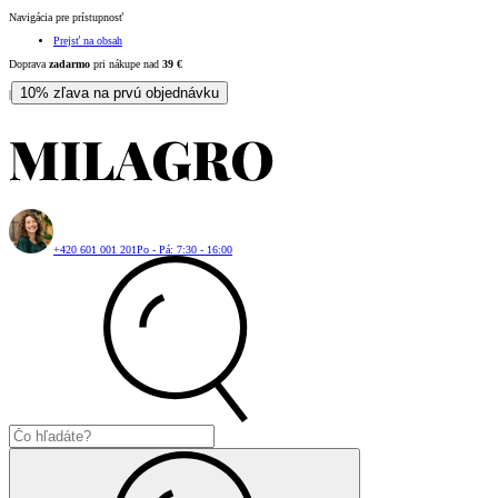
Navigácia pre prístupnosť
Prejsť na obsah
Doprava
zadarmo
pri nákupe nad
39
€
10% zľava na prvú objednávku
|
+420 601 001 201
Po - Pá: 7:30 - 16:00