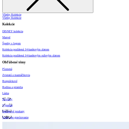
Všetky Kolekcie
Všetky Kolekcie
Kolekcie
DISNEY kolekcia
Marvel
Šperky s logom
Kolekcia pozlátená 14-karátovým zlatom
Kolekcia pozlátená 14-karátovým ružovým zlatom
Obľúbené témy
Písmená
Zvieratá a maznáčikovia
Rozprávkové
Rodina a priatelia
Láska
Novinky
Výpredaj
Darčekové poukazy
Vzory pre gravírovanie