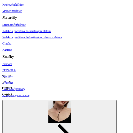
Kruhové náušnice
Visiace náušnice
Materiály
Strieborné náušnice
Kolekcia pozlátená 14-karátovým zlatom
Kolekcia pozlátená 14-karátovým ružovým zlatom
Glazúra
Kamene
Značky
Pandora
PDPAOLA
Novinky
Výpredaj
Darčekové poukazy
Vzory pre gravírovanie