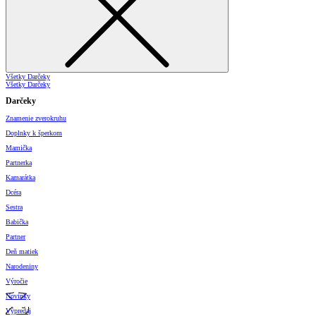
Všetky Darčeky
Všetky Darčeky
Darčeky
Znamenie zverokruhu
Doplnky k šperkom
Mamička
Partnerka
Kamarátka
Dcéra
Sestra
Babička
Partner
Deň matiek
Narodeniny
Výročie
Novinky
Výpredaj