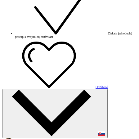
Získate jednoduchý
prístup k svojim objednávkam
Obľúbené