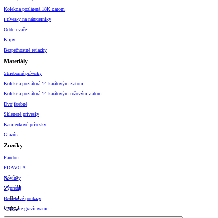
Kolekcia pozlátená 18K zlatom
Prívesky na náhrdelníky
Oddeľovače
Klipy
Bezpečnostné retiazky
Materiály
Strieborné prívesky
Kolekcia pozlátená 14-karátovým zlatom
Kolekcia pozlátená 14-karátovým ružovým zlatom
Dvojfarebné
Sklenené prívesky
Kamienkové prívesky
Glazúra
Značky
Pandora
PDPAOLA
Novinky
Výpredaj
Darčekové poukazy
Vzory pre gravírovanie