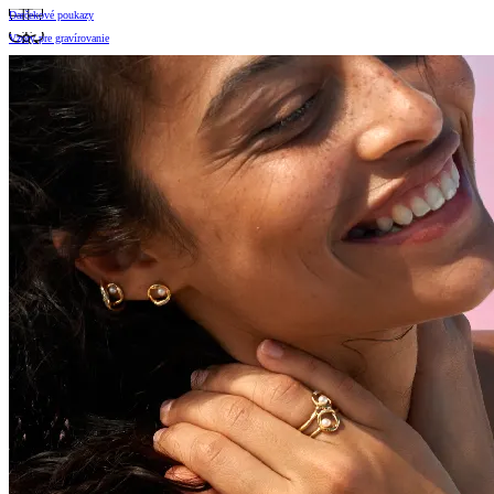
Darčekové poukazy
Vzory pre gravírovanie