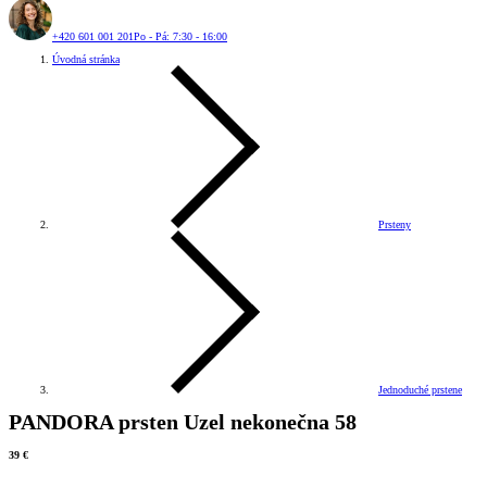
+420 601 001 201
Po - Pá: 7:30 - 16:00
Úvodná stránka
Prsteny
Jednoduché prstene
PANDORA prsten Uzel nekonečna 58
39 €