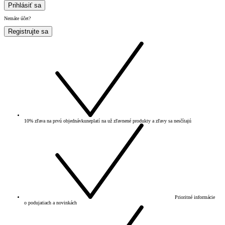
Prihlásiť sa
Nemáte účet?
Registrujte sa
10% zľava na prvú objednávku
neplatí na už zľavnené produkty a zľavy sa nesčítajú
Prioritné informácie
o podujatiach a novinkách