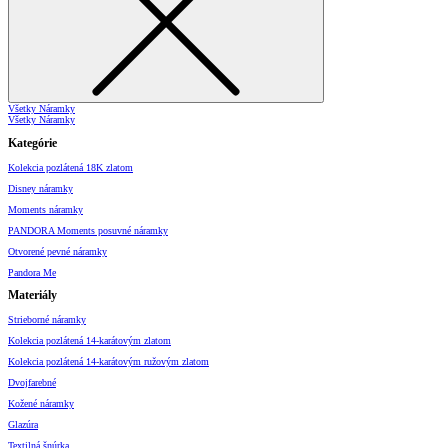
Všetky Náramky
Všetky Náramky
Kategórie
Kolekcia pozlátená 18K zlatom
Disney náramky
Moments náramky
PANDORA Moments posuvné náramky
Otvorené pevné náramky
Pandora Me
Materiály
Strieborné náramky
Kolekcia pozlátená 14-karátovým zlatom
Kolekcia pozlátená 14-karátovým ružovým zlatom
Dvojfarebné
Kožené náramky
Glazúra
Textilná šnúrka