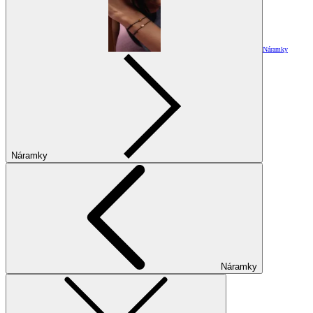
Náramky
Náramky
Náramky