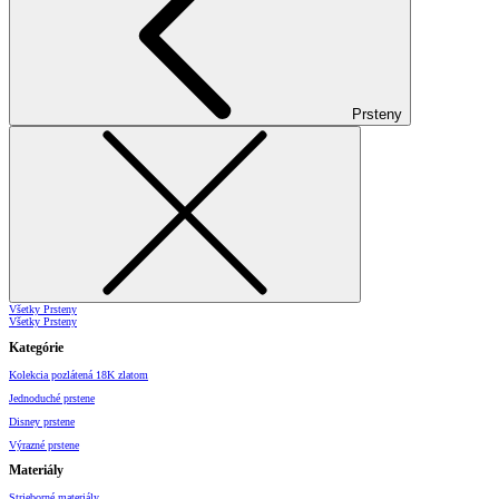
Prsteny
Všetky Prsteny
Všetky Prsteny
Kategórie
Kolekcia pozlátená 18K zlatom
Jednoduché prstene
Disney prstene
Výrazné prstene
Materiály
Strieborné materiály