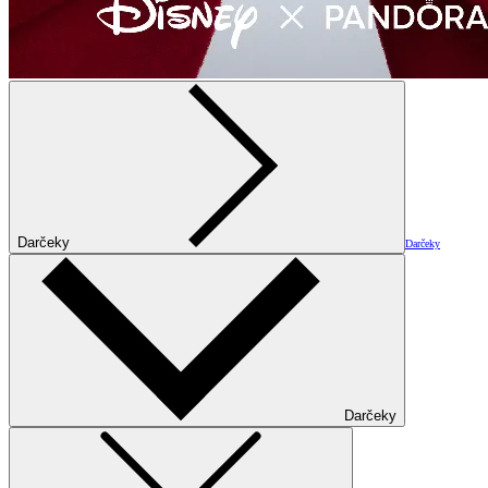
Darčeky
Darčeky
Darčeky