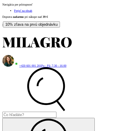
Navigácia pre prístupnosť
Prejsť na obsah
Doprava
zadarmo
pri nákupe nad
39
€
10% zľava na prvú objednávku
|
+420 601 001 201
Po - Pá: 7:30 - 16:00