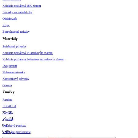
Kolekcia pozlátená 18K zlatom
Prívesky na náhrdelníky
Oddeľovače
Klipy
Bezpečnostné retiazky
Materiály
Strieborné prívesky
Kolekcia pozlátená 14-karátovým zlatom
Kolekcia pozlátená 14-karátovým ružovým zlatom
Dvojfarebné
Sklenené prívesky
Kamienkové prívesky
Glazúra
Značky
Pandora
PDPAOLA
Novinky
Výpredaj
Darčekové poukazy
Vzory pre gravírovanie