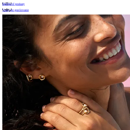
Darčekové poukazy
Vzory pre gravírovanie