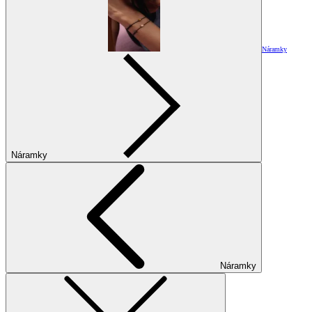
Náramky
Náramky
Náramky