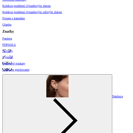
Kolekcia pozlátená 14-karátovým zlatom
Kolekcia pozlátená 14-karátovým ružovým zlatom
Prstene s kameňmi
Glazúra
Značky
Pandora
PDPAOLA
Novinky
Výpredaj
Darčekové poukazy
Vzory pre gravírovanie
Náušnice