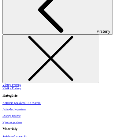
Prsteny
Všetky Prsteny
Všetky Prsteny
Kategórie
Kolekcia pozlátená 18K zlatom
Jednoduché prstene
Disney prstene
Výrazné prstene
Materiály
Strieborné materiály