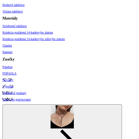
Kruhové náušnice
Visiace náušnice
Materiály
Strieborné náušnice
Kolekcia pozlátená 14-karátovým zlatom
Kolekcia pozlátená 14-karátovým ružovým zlatom
Glazúra
Kamene
Značky
Pandora
PDPAOLA
Novinky
Výpredaj
Darčekové poukazy
Vzory pre gravírovanie