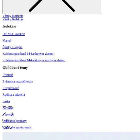
Všetky Kolekcie
Všetky Kolekcie
Kolekcie
DISNEY kolekcia
Marvel
Šperky s logom
Kolekcia pozlátená 14-karátovým zlatom
Kolekcia pozlátená 14-karátovým ružovým zlatom
Obľúbené témy
Písmená
Zvieratá a maznáčikovia
Rozprávkové
Rodina a priatelia
Láska
Novinky
Výpredaj
Darčekové poukazy
Vzory pre gravírovanie