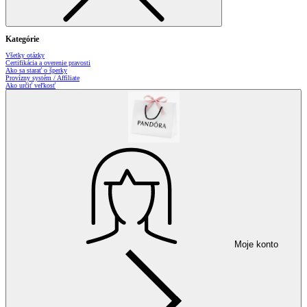
Kategórie
Všetky otázky
Certifikácia a overenie pravosti
Ako sa starať o šperky
Provízny systém / Affiliate
Ako určiť veľkosť
Moje konto