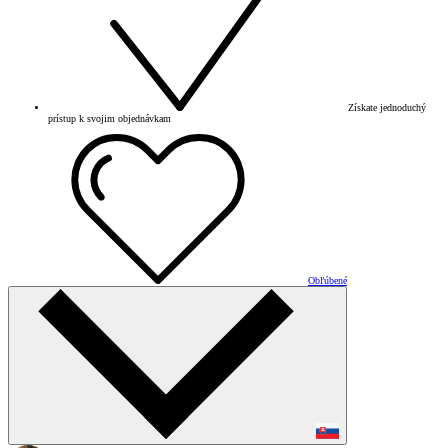
Získate jednoduchý
prístup k svojim objednávkam
Obľúbené