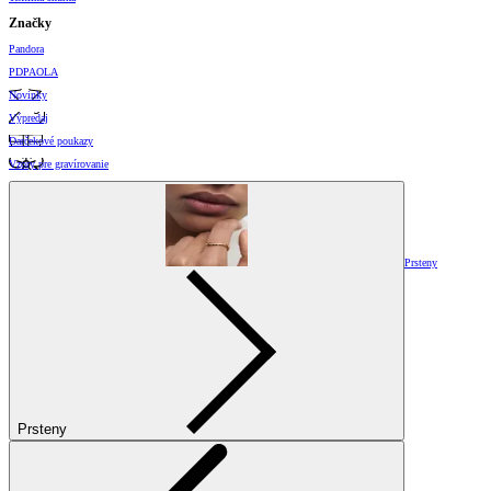
Značky
Pandora
PDPAOLA
Novinky
Výpredaj
Darčekové poukazy
Vzory pre gravírovanie
Prsteny
Prsteny