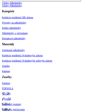
Všetky Náhrdelníky
Všetky Náhrdelníky
Kategórie
Kolekcia pozlátená 18K zlatom
Prívesky na náhrdelníky
Krátke náhrdelníky
Náhrdelníky s príveskami
Retiazkové náhrdelníky
Materiály
Strieborné náhrdelníky
Kolekcia pozlátená 14-karátovým zlatom
Kolekcia pozlátená 14-karátovým ružovým zlatom
Glazúra
Kamene
Značky
Pandora
PDPAOLA
Novinky
Výpredaj
Darčekové poukazy
Vzory pre gravírovanie