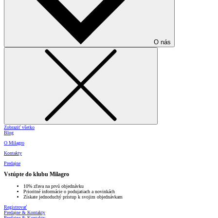
O nás
Zobraziť všetko
Blog
O Milagro
Kontakty
Predajne
Vstúpte do klubu Milagro
10% zľava na prvú objednávku
Prioritné informácie o podujatiach a novinkách
Získate jednoduchý prístup k svojim objednávkam
Registrovať
Predajne & Kontakty
Predajne & Kontakty