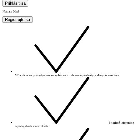
Prihlásiť sa
Nemáte účet?
Registrujte sa
10% zľava na prvú objednávku
neplatí na už zľavnené produkty a zľavy sa nesčítajú
Prioritné informácie
o podujatiach a novinkách