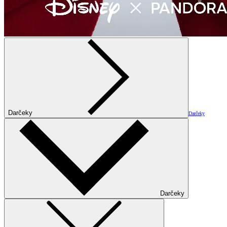
Darčeky
Darčeky
Darčeky