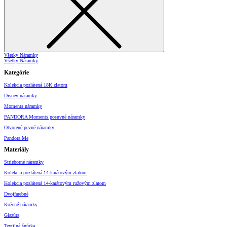
Všetky Náramky
Všetky Náramky
Kategórie
Kolekcia pozlátená 18K zlatom
Disney náramky
Moments náramky
PANDORA Moments posuvné náramky
Otvorené pevné náramky
Pandora Me
Materiály
Strieborné náramky
Kolekcia pozlátená 14-karátovým zlatom
Kolekcia pozlátená 14-karátovým ružovým zlatom
Dvojfarebné
Kožené náramky
Glazúra
Textilná šnúrka