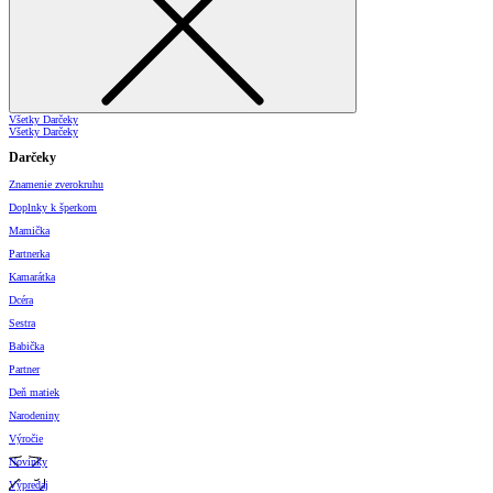
Všetky Darčeky
Všetky Darčeky
Darčeky
Znamenie zverokruhu
Doplnky k šperkom
Mamička
Partnerka
Kamarátka
Dcéra
Sestra
Babička
Partner
Deň matiek
Narodeniny
Výročie
Novinky
Výpredaj