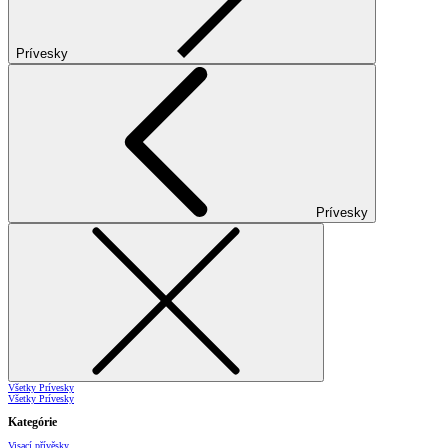
Prívesky
Prívesky
Všetky Prívesky
Všetky Prívesky
Kategórie
Visací přívěsky