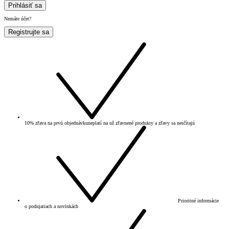
Prihlásiť sa
Nemáte účet?
Registrujte sa
10% zľava na prvú objednávku
neplatí na už zľavnené produkty a zľavy sa nesčítajú
Prioritné informácie
o podujatiach a novinkách