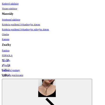
Kruhové náušnice
Visiace náušnice
Materiály
Strieborné náušnice
Kolekcia pozlátená 14-karátovým zlatom
Kolekcia pozlátená 14-karátovým ružovým zlatom
Glazúra
Kamene
Značky
Pandora
PDPAOLA
Novinky
Výpredaj
Darčekové poukazy
Vzory pre gravírovanie