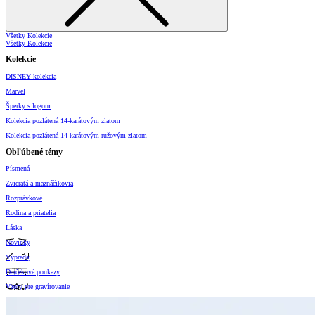
Všetky Kolekcie
Všetky Kolekcie
Kolekcie
DISNEY kolekcia
Marvel
Šperky s logom
Kolekcia pozlátená 14-karátovým zlatom
Kolekcia pozlátená 14-karátovým ružovým zlatom
Obľúbené témy
Písmená
Zvieratá a maznáčikovia
Rozprávkové
Rodina a priatelia
Láska
Novinky
Výpredaj
Darčekové poukazy
Vzory pre gravírovanie