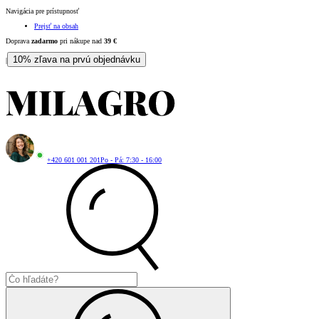
Navigácia pre prístupnosť
Prejsť na obsah
Doprava
zadarmo
pri nákupe nad
39
€
10% zľava na prvú objednávku
|
+420 601 001 201
Po - Pá: 7:30 - 16:00