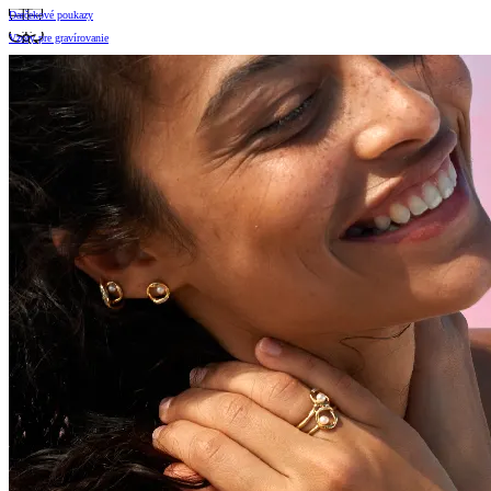
Darčekové poukazy
Vzory pre gravírovanie