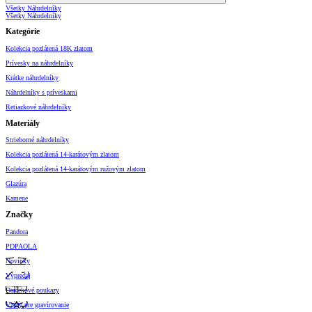
Všetky Náhrdelníky
Všetky Náhrdelníky
Kategórie
Kolekcia pozlátená 18K zlatom
Prívesky na náhrdelníky
Krátke náhrdelníky
Náhrdelníky s príveskami
Retiazkové náhrdelníky
Materiály
Strieborné náhrdelníky
Kolekcia pozlátená 14-karátovým zlatom
Kolekcia pozlátená 14-karátovým ružovým zlatom
Glazúra
Kamene
Značky
Pandora
PDPAOLA
Novinky
Výpredaj
Darčekové poukazy
Vzory pre gravírovanie