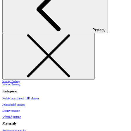
Prsteny
Všetky Prsteny
Všetky Prsteny
Kategórie
Kolekcia pozlátená 18K zlatom
Jednoduché prstene
Disney prstene
Výrazné prstene
Materiály
Strieborné materiály