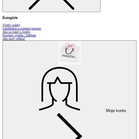
Kategórie
Všetky otázky
Certifikácia a overenie pravosti
Ako sa starať o šperky
Provízny systém / Affiliate
Ako určiť veľkosť
Moje konto