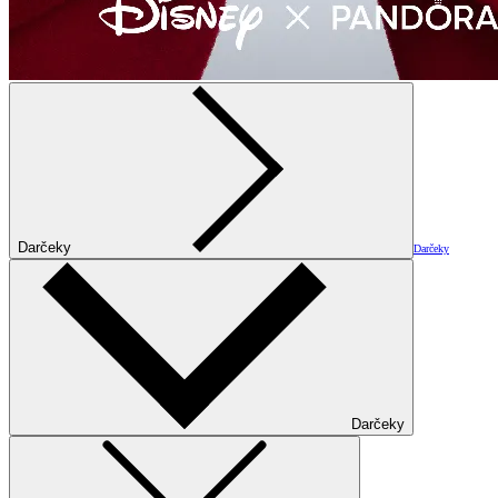
Darčeky
Darčeky
Darčeky