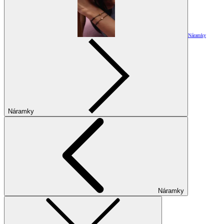
Náramky
Náramky
Náramky