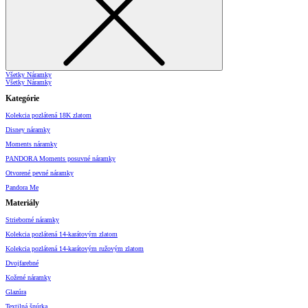
Všetky Náramky
Všetky Náramky
Kategórie
Kolekcia pozlátená 18K zlatom
Disney náramky
Moments náramky
PANDORA Moments posuvné náramky
Otvorené pevné náramky
Pandora Me
Materiály
Strieborné náramky
Kolekcia pozlátená 14-karátovým zlatom
Kolekcia pozlátená 14-karátovým ružovým zlatom
Dvojfarebné
Kožené náramky
Glazúra
Textilná šnúrka