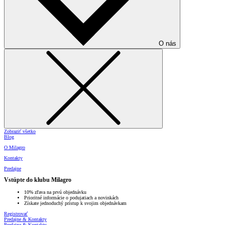
O nás
Zobraziť všetko
Blog
O Milagro
Kontakty
Predajne
Vstúpte do klubu Milagro
10% zľava na prvú objednávku
Prioritné informácie o podujatiach a novinkách
Získate jednoduchý prístup k svojim objednávkam
Registrovať
Predajne & Kontakty
Predajne & Kontakty