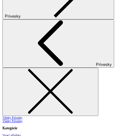
Prívesky
Prívesky
Všetky Prívesky
Všetky Prívesky
Kategórie
Visací přívěsky