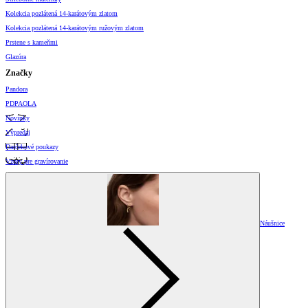
Kolekcia pozlátená 14-karátovým zlatom
Kolekcia pozlátená 14-karátovým ružovým zlatom
Prstene s kameňmi
Glazúra
Značky
Pandora
PDPAOLA
Novinky
Výpredaj
Darčekové poukazy
Vzory pre gravírovanie
Náušnice