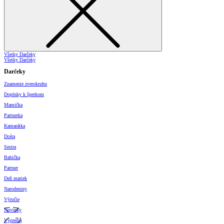
Všetky Darčeky
Všetky Darčeky
Darčeky
Znamenie zverokruhu
Doplnky k šperkom
Mamička
Partnerka
Kamarátka
Dcéra
Sestra
Babička
Partner
Deň matiek
Narodeniny
Výročie
Novinky
Výpredaj