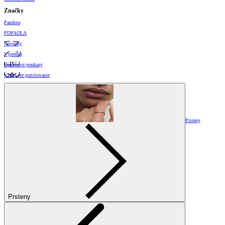
Značky
Pandora
PDPAOLA
Novinky
Výpredaj
Darčekové poukazy
Vzory pre gravírovanie
Prsteny
Prsteny