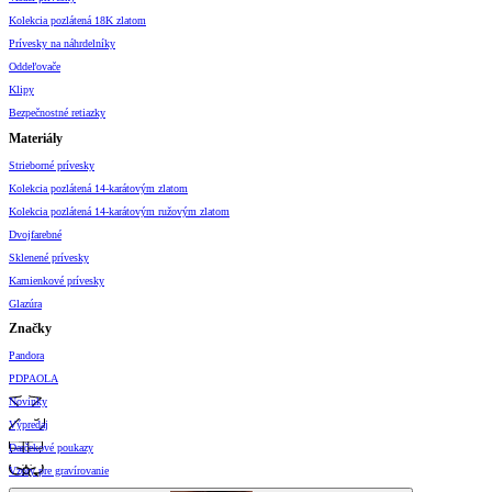
Kolekcia pozlátená 18K zlatom
Prívesky na náhrdelníky
Oddeľovače
Klipy
Bezpečnostné retiazky
Materiály
Strieborné prívesky
Kolekcia pozlátená 14-karátovým zlatom
Kolekcia pozlátená 14-karátovým ružovým zlatom
Dvojfarebné
Sklenené prívesky
Kamienkové prívesky
Glazúra
Značky
Pandora
PDPAOLA
Novinky
Výpredaj
Darčekové poukazy
Vzory pre gravírovanie