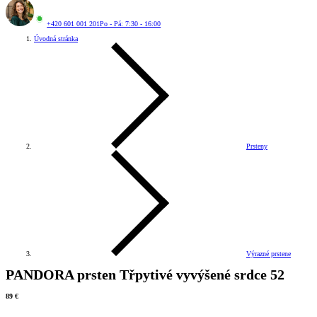
+420 601 001 201
Po - Pá: 7:30 - 16:00
Úvodná stránka
Prsteny
Výrazné prstene
PANDORA prsten Třpytivé vyvýšené srdce 52
89 €