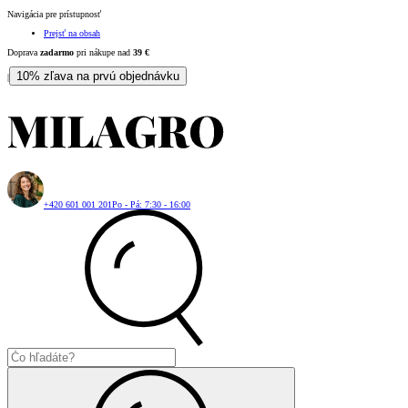
Navigácia pre prístupnosť
Prejsť na obsah
Doprava
zadarmo
pri nákupe nad
39
€
10% zľava na prvú objednávku
|
+420 601 001 201
Po - Pá: 7:30 - 16:00