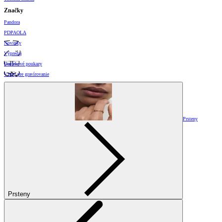
Značky
Pandora
PDPAOLA
Novinky
Výpredaj
Darčekové poukazy
Vzory pre gravírovanie
Prsteny
Prsteny