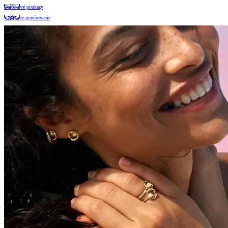
Darčekové poukazy
Vzory pre gravírovanie