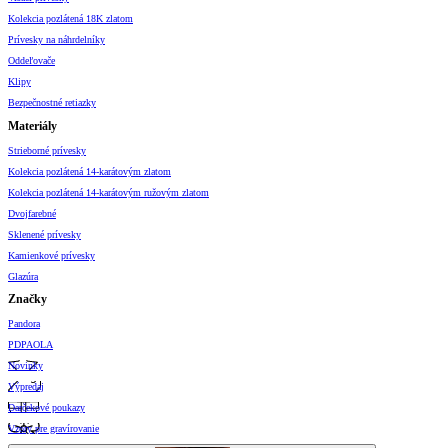
Kolekcia pozlátená 18K zlatom
Prívesky na náhrdelníky
Oddeľovače
Klipy
Bezpečnostné retiazky
Materiály
Strieborné prívesky
Kolekcia pozlátená 14-karátovým zlatom
Kolekcia pozlátená 14-karátovým ružovým zlatom
Dvojfarebné
Sklenené prívesky
Kamienkové prívesky
Glazúra
Značky
Pandora
PDPAOLA
Novinky
Výpredaj
Darčekové poukazy
Vzory pre gravírovanie