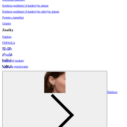
Kolekcia pozlátená 14-karátovým zlatom
Kolekcia pozlátená 14-karátovým ružovým zlatom
Prstene s kameňmi
Glazúra
Značky
Pandora
PDPAOLA
Novinky
Výpredaj
Darčekové poukazy
Vzory pre gravírovanie
Náušnice