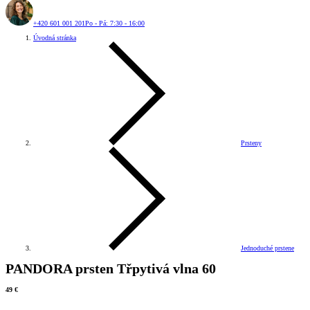
+420 601 001 201
Po - Pá: 7:30 - 16:00
Úvodná stránka
Prsteny
Jednoduché prstene
PANDORA prsten Třpytivá vlna 60
49 €