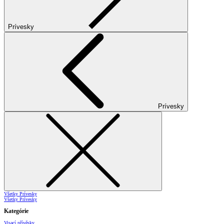
Prívesky
Prívesky
Všetky Prívesky
Všetky Prívesky
Kategórie
Visací přívěsky