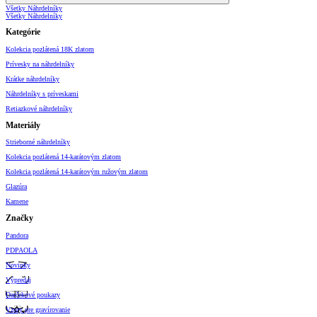
Všetky Náhrdelníky
Všetky Náhrdelníky
Kategórie
Kolekcia pozlátená 18K zlatom
Prívesky na náhrdelníky
Krátke náhrdelníky
Náhrdelníky s príveskami
Retiazkové náhrdelníky
Materiály
Strieborné náhrdelníky
Kolekcia pozlátená 14-karátovým zlatom
Kolekcia pozlátená 14-karátovým ružovým zlatom
Glazúra
Kamene
Značky
Pandora
PDPAOLA
Novinky
Výpredaj
Darčekové poukazy
Vzory pre gravírovanie