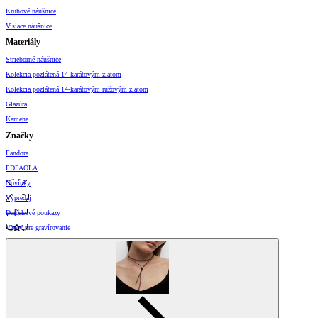
Kruhové náušnice
Visiace náušnice
Materiály
Strieborné náušnice
Kolekcia pozlátená 14-karátovým zlatom
Kolekcia pozlátená 14-karátovým ružovým zlatom
Glazúra
Kamene
Značky
Pandora
PDPAOLA
Novinky
Výpredaj
Darčekové poukazy
Vzory pre gravírovanie