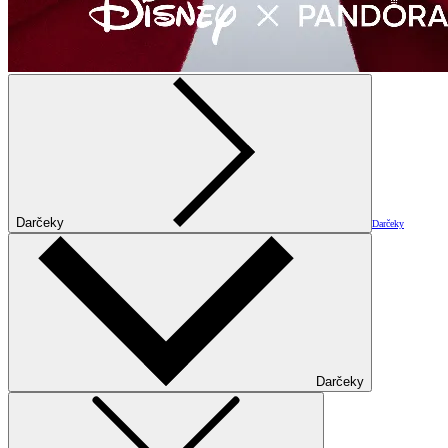
Darčeky
Darčeky
Darčeky