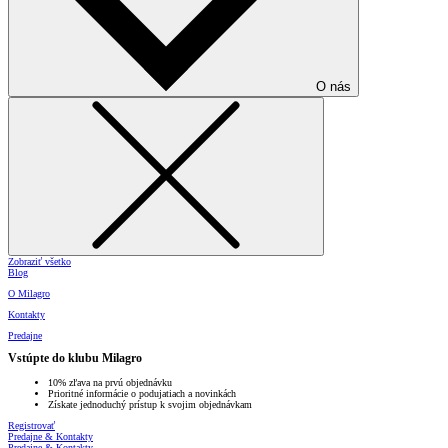
O nás
Zobraziť všetko
Blog
O Milagro
Kontakty
Predajne
Vstúpte do klubu Milagro
10% zľava na prvú objednávku
Prioritné informácie o podujatiach a novinkách
Získate jednoduchý prístup k svojim objednávkam
Registrovať
Predajne & Kontakty
Predajne & Kontakty