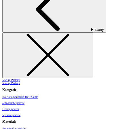
Prsteny
Všetky Prsteny
Všetky Prsteny
Kategórie
Kolekcia pozlátená 18K zlatom
Jednoduché prstene
Disney prstene
Výrazné prstene
Materiály
Strieborné materiály