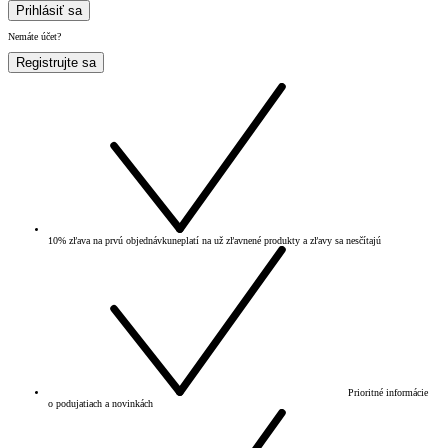
Prihlásiť sa
Nemáte účet?
Registrujte sa
10% zľava na prvú objednávku
neplatí na už zľavnené produkty a zľavy sa nesčítajú
Prioritné informácie
o podujatiach a novinkách