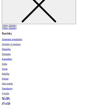
Všetky Darčeky
Všetky Darčeky
Darčeky
Znamenie zverokruhu
Doplnky k šperkom
Mamička
Partnerka
Kamarátka
Dcéra
Sestra
Babička
Partner
Deň matiek
Narodeniny
Výročie
Novinky
Výpredaj