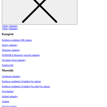
Všetky Náramky
Všetky Náramky
Kategórie
Kolekcia pozlátená 18K zlatom
Disney náramky
Moments náramky
PANDORA Moments posuvné náramky
Otvorené pevné náramky
Pandora Me
Materiály
Strieborné náramky
Kolekcia pozlátená 14-karátovým zlatom
Kolekcia pozlátená 14-karátovým ružovým zlatom
Dvojfarebné
Kožené náramky
Glazúra
Textilná šnúrka