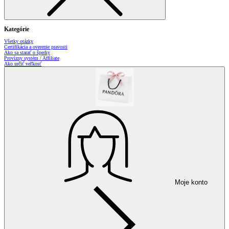
Kategórie
Všetky otázky
Certifikácia a overenie pravosti
Ako sa starať o šperky
Provízny systém / Affiliate
Ako určiť veľkosť
Moje konto