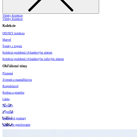
Všetky Kolekcie
Všetky Kolekcie
Kolekcie
DISNEY kolekcia
Marvel
Šperky s logom
Kolekcia pozlátená 14-karátovým zlatom
Kolekcia pozlátená 14-karátovým ružovým zlatom
Obľúbené témy
Písmená
Zvieratá a maznáčikovia
Rozprávkové
Rodina a priatelia
Láska
Novinky
Výpredaj
Darčekové poukazy
Vzory pre gravírovanie