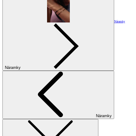
Náramky
Náramky
Náramky