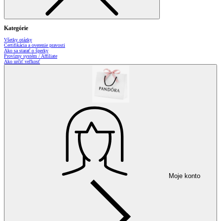
Kategórie
Všetky otázky
Certifikácia a overenie pravosti
Ako sa starať o šperky
Provízny systém / Affiliate
Ako určiť veľkosť
Moje konto