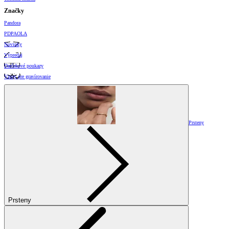
Značky
Pandora
PDPAOLA
Novinky
Výpredaj
Darčekové poukazy
Vzory pre gravírovanie
Prsteny
Prsteny