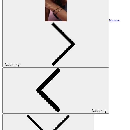
Náramky
Náramky
Náramky