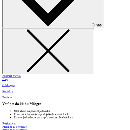
O nás
Zobraziť všetko
Blog
O Milagro
Kontakty
Predajne
Vstúpte do klubu Milagro
10% zľava na prvú objednávku
Prioritné informácie o podujatiach a novinkách
Získate jednoduchý prístup k svojim objednávkam
Registrovať
Predajne & Kontakty
Predajne & Kontakty