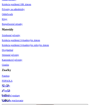
Kolekcia pozlátená 18K zlatom
Prívesky na náhrdelníky
Oddeľovače
Klipy
Bezpečnostné retiazky
Materiály
Strieborné prívesky
Kolekcia pozlátená 14-karátovým zlatom
Kolekcia pozlátená 14-karátovým ružovým zlatom
Dvojfarebné
Sklenené prívesky
Kamienkové prívesky
Glazúra
Značky
Pandora
PDPAOLA
Novinky
Výpredaj
Darčekové poukazy
Vzory pre gravírovanie