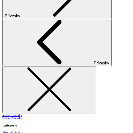
Prívesky
Prívesky
Všetky Prívesky
Všetky Prívesky
Kategórie
Visací přívěsky