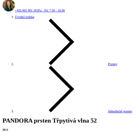
+420 601 001 201
Po - Pá: 7:30 - 16:00
Úvodná stránka
Prsteny
Jednoduché prstene
PANDORA prsten Třpytivá vlna 52
39 €