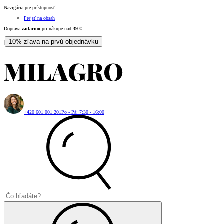
Navigácia pre prístupnosť
Prejsť na obsah
Doprava
zadarmo
pri nákupe nad
39
€
10% zľava na prvú objednávku
|
+420 601 001 201
Po - Pá: 7:30 - 16:00