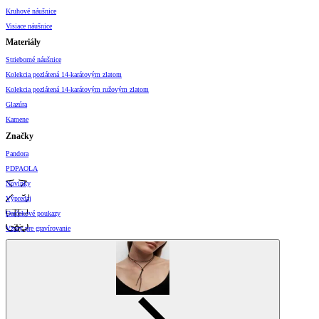
Kruhové náušnice
Visiace náušnice
Materiály
Strieborné náušnice
Kolekcia pozlátená 14-karátovým zlatom
Kolekcia pozlátená 14-karátovým ružovým zlatom
Glazúra
Kamene
Značky
Pandora
PDPAOLA
Novinky
Výpredaj
Darčekové poukazy
Vzory pre gravírovanie