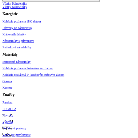
Všetky Náhrdelníky
Všetky Náhrdelníky
Kategórie
Kolekcia pozlátená 18K zlatom
Prívesky na náhrdelníky
Krátke náhrdelníky
Náhrdelníky s príveskami
Retiazkové náhrdelníky
Materiály
Strieborné náhrdelníky
Kolekcia pozlátená 14-karátovým zlatom
Kolekcia pozlátená 14-karátovým ružovým zlatom
Glazúra
Kamene
Značky
Pandora
PDPAOLA
Novinky
Výpredaj
Darčekové poukazy
Vzory pre gravírovanie