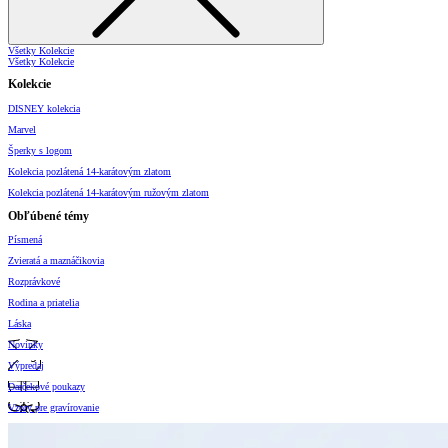
Všetky Kolekcie
Všetky Kolekcie
Kolekcie
DISNEY kolekcia
Marvel
Šperky s logom
Kolekcia pozlátená 14-karátovým zlatom
Kolekcia pozlátená 14-karátovým ružovým zlatom
Obľúbené témy
Písmená
Zvieratá a maznáčikovia
Rozprávkové
Rodina a priatelia
Láska
Novinky
Výpredaj
Darčekové poukazy
Vzory pre gravírovanie