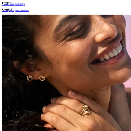
Darčekové poukazy
Vzory pre gravírovanie