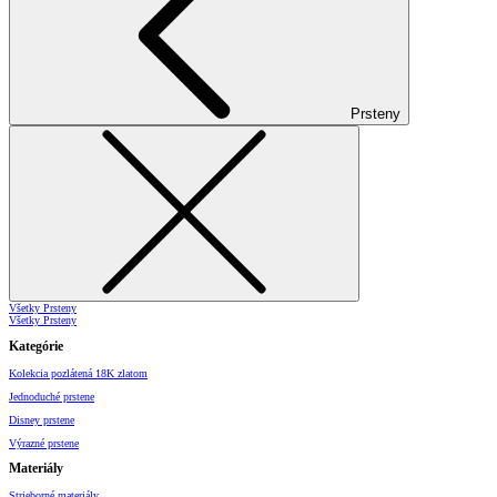
Prsteny
Všetky Prsteny
Všetky Prsteny
Kategórie
Kolekcia pozlátená 18K zlatom
Jednoduché prstene
Disney prstene
Výrazné prstene
Materiály
Strieborné materiály