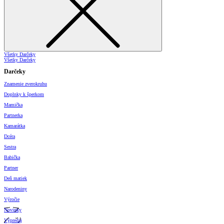
Všetky Darčeky
Všetky Darčeky
Darčeky
Znamenie zverokruhu
Doplnky k šperkom
Mamička
Partnerka
Kamarátka
Dcéra
Sestra
Babička
Partner
Deň matiek
Narodeniny
Výročie
Novinky
Výpredaj