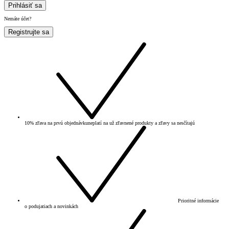
Prihlásiť sa
Nemáte účet?
Registrujte sa
10% zľava na prvú objednávku
neplatí na už zľavnené produkty a zľavy sa nesčítajú
Prioritné informácie
o podujatiach a novinkách