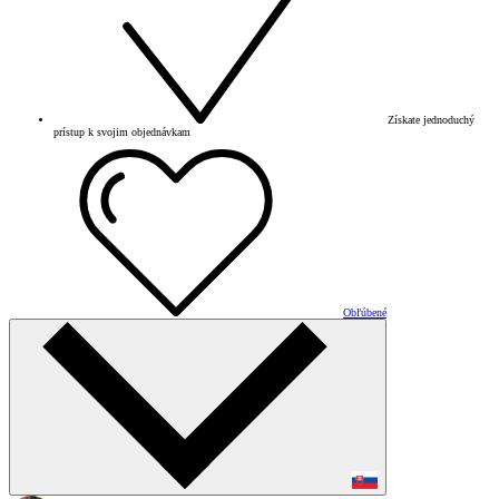
Získate jednoduchý
prístup k svojim objednávkam
Obľúbené