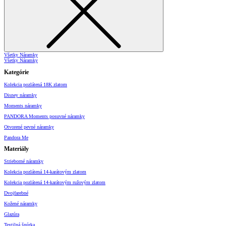
Všetky Náramky
Všetky Náramky
Kategórie
Kolekcia pozlátená 18K zlatom
Disney náramky
Moments náramky
PANDORA Moments posuvné náramky
Otvorené pevné náramky
Pandora Me
Materiály
Strieborné náramky
Kolekcia pozlátená 14-karátovým zlatom
Kolekcia pozlátená 14-karátovým ružovým zlatom
Dvojfarebné
Kožené náramky
Glazúra
Textilná šnúrka