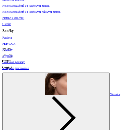
Kolekcia pozlátená 14-karátovým zlatom
Kolekcia pozlátená 14-karátovým ružovým zlatom
Prstene s kameňmi
Glazúra
Značky
Pandora
PDPAOLA
Novinky
Výpredaj
Darčekové poukazy
Vzory pre gravírovanie
Náušnice