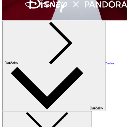
Darčeky
Darčeky
Darčeky