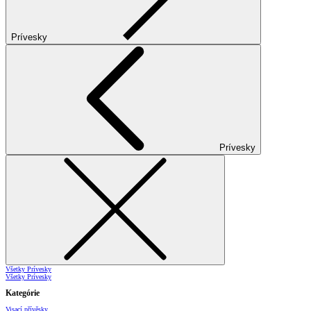
Prívesky
Prívesky
Všetky Prívesky
Všetky Prívesky
Kategórie
Visací přívěsky