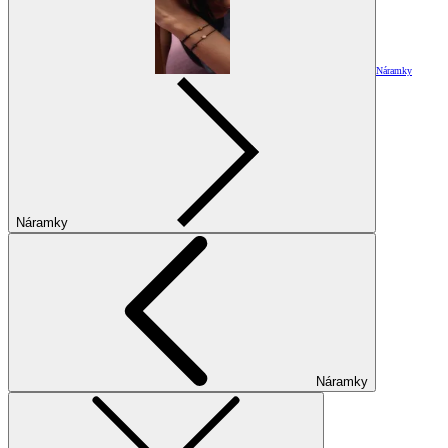
Náramky
Náramky
Náramky