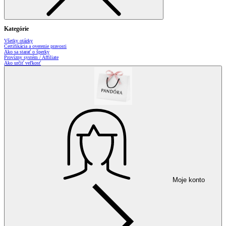
Kategórie
Všetky otázky
Certifikácia a overenie pravosti
Ako sa starať o šperky
Provízny systém / Affiliate
Ako určiť veľkosť
Moje konto