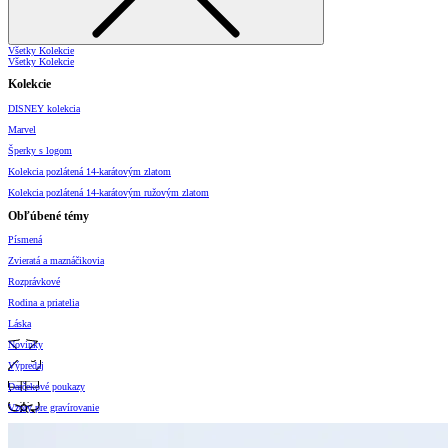
Všetky Kolekcie
Všetky Kolekcie
Kolekcie
DISNEY kolekcia
Marvel
Šperky s logom
Kolekcia pozlátená 14-karátovým zlatom
Kolekcia pozlátená 14-karátovým ružovým zlatom
Obľúbené témy
Písmená
Zvieratá a maznáčikovia
Rozprávkové
Rodina a priatelia
Láska
Novinky
Výpredaj
Darčekové poukazy
Vzory pre gravírovanie