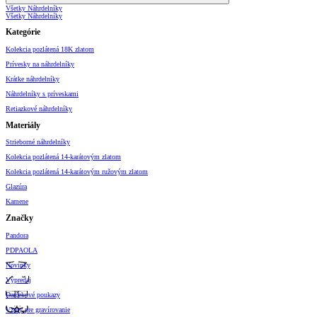
Všetky Náhrdelníky
Všetky Náhrdelníky
Kategórie
Kolekcia pozlátená 18K zlatom
Prívesky na náhrdelníky
Krátke náhrdelníky
Náhrdelníky s príveskami
Retiazkové náhrdelníky
Materiály
Strieborné náhrdelníky
Kolekcia pozlátená 14-karátovým zlatom
Kolekcia pozlátená 14-karátovým ružovým zlatom
Glazúra
Kamene
Značky
Pandora
PDPAOLA
Novinky
Výpredaj
Darčekové poukazy
Vzory pre gravírovanie