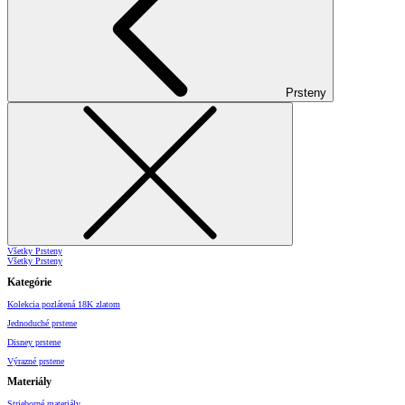
Prsteny
Všetky Prsteny
Všetky Prsteny
Kategórie
Kolekcia pozlátená 18K zlatom
Jednoduché prstene
Disney prstene
Výrazné prstene
Materiály
Strieborné materiály