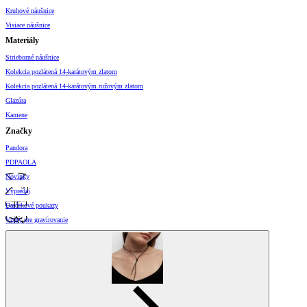
Kruhové náušnice
Visiace náušnice
Materiály
Strieborné náušnice
Kolekcia pozlátená 14-karátovým zlatom
Kolekcia pozlátená 14-karátovým ružovým zlatom
Glazúra
Kamene
Značky
Pandora
PDPAOLA
Novinky
Výpredaj
Darčekové poukazy
Vzory pre gravírovanie