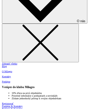
O nás
Zobraziť všetko
Blog
O Milagro
Kontakty
Predajne
Vstúpte do klubu Milagro
10% zľava na prvú objednávku
Prioritné informácie o podujatiach a novinkách
Získate jednoduchý prístup k svojim objednávkam
Registrovať
Predajne & Kontakty
Predajne & Kontakty