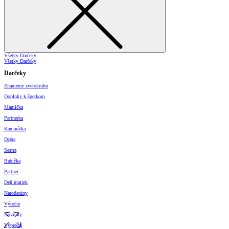
Všetky Darčeky
Všetky Darčeky
Darčeky
Znamenie zverokruhu
Doplnky k šperkom
Mamička
Partnerka
Kamarátka
Dcéra
Sestra
Babička
Partner
Deň matiek
Narodeniny
Výročie
Novinky
Výpredaj