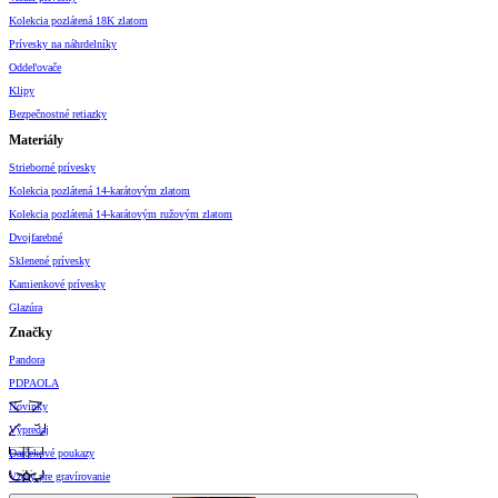
Kolekcia pozlátená 18K zlatom
Prívesky na náhrdelníky
Oddeľovače
Klipy
Bezpečnostné retiazky
Materiály
Strieborné prívesky
Kolekcia pozlátená 14-karátovým zlatom
Kolekcia pozlátená 14-karátovým ružovým zlatom
Dvojfarebné
Sklenené prívesky
Kamienkové prívesky
Glazúra
Značky
Pandora
PDPAOLA
Novinky
Výpredaj
Darčekové poukazy
Vzory pre gravírovanie