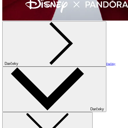
Darčeky
Darčeky
Darčeky