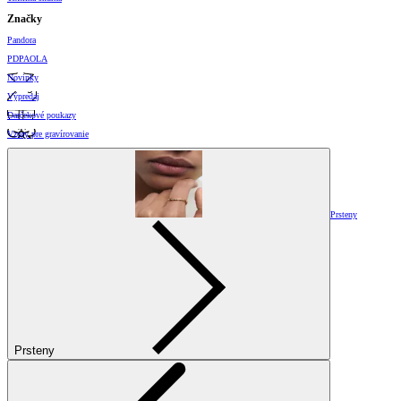
Značky
Pandora
PDPAOLA
Novinky
Výpredaj
Darčekové poukazy
Vzory pre gravírovanie
Prsteny
Prsteny