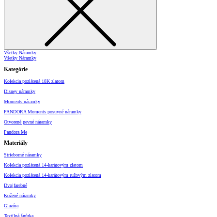
Všetky Náramky
Všetky Náramky
Kategórie
Kolekcia pozlátená 18K zlatom
Disney náramky
Moments náramky
PANDORA Moments posuvné náramky
Otvorené pevné náramky
Pandora Me
Materiály
Strieborné náramky
Kolekcia pozlátená 14-karátovým zlatom
Kolekcia pozlátená 14-karátovým ružovým zlatom
Dvojfarebné
Kožené náramky
Glazúra
Textilná šnúrka