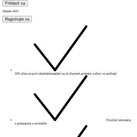
Prihlásiť sa
Nemáte účet?
Registrujte sa
10% zľava na prvú objednávku
neplatí na už zľavnené produkty a zľavy sa nesčítajú
Prioritné informácie
o podujatiach a novinkách