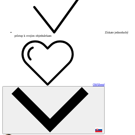
Získate jednoduchý
prístup k svojim objednávkam
Obľúbené