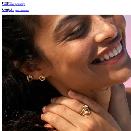
Darčekové poukazy
Vzory pre gravírovanie