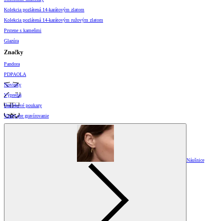
Kolekcia pozlátená 14-karátovým zlatom
Kolekcia pozlátená 14-karátovým ružovým zlatom
Prstene s kameňmi
Glazúra
Značky
Pandora
PDPAOLA
Novinky
Výpredaj
Darčekové poukazy
Vzory pre gravírovanie
Náušnice