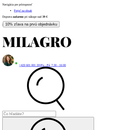
Navigácia pre prístupnosť
Prejsť na obsah
Doprava
zadarmo
pri nákupe nad
39
€
10% zľava na prvú objednávku
|
+420 601 001 201
Po - Pá: 7:30 - 16:00