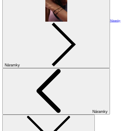
Náramky
Náramky
Náramky