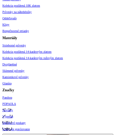
Kolekcia pozlátená 18K zlatom
Prívesky na náhrdelníky
Oddeľovače
Klipy
Bezpečnostné retiazky
Materiály
Strieborné prívesky
Kolekcia pozlátená 14-karátovým zlatom
Kolekcia pozlátená 14-karátovým ružovým zlatom
Dvojfarebné
Sklenené prívesky
Kamienkové prívesky
Glazúra
Značky
Pandora
PDPAOLA
Novinky
Výpredaj
Darčekové poukazy
Vzory pre gravírovanie