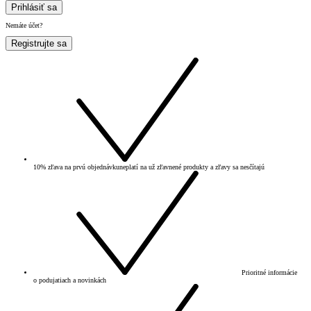
Prihlásiť sa
Nemáte účet?
Registrujte sa
10% zľava na prvú objednávku
neplatí na už zľavnené produkty a zľavy sa nesčítajú
Prioritné informácie
o podujatiach a novinkách