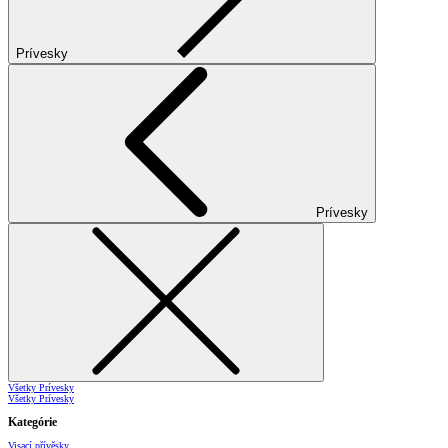
Prívesky
Prívesky
Všetky Prívesky
Všetky Prívesky
Kategórie
Visací přívěsky