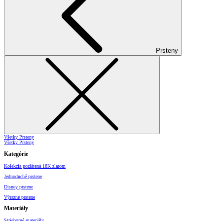
Prsteny
Všetky Prsteny
Všetky Prsteny
Kategórie
Kolekcia pozlátená 18K zlatom
Jednoduché prstene
Disney prstene
Výrazné prstene
Materiály
Strieborné materiály