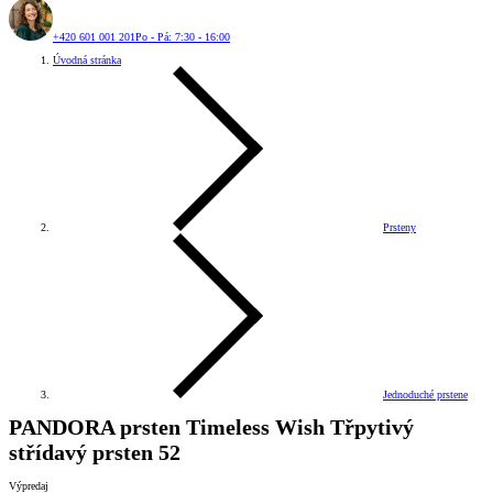
+420 601 001 201
Po - Pá: 7:30 - 16:00
Úvodná stránka
Prsteny
Jednoduché prstene
PANDORA prsten Timeless Wish Třpytivý
střídavý prsten 52
Výpredaj