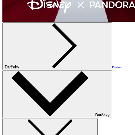
Darčeky
Darčeky
Darčeky