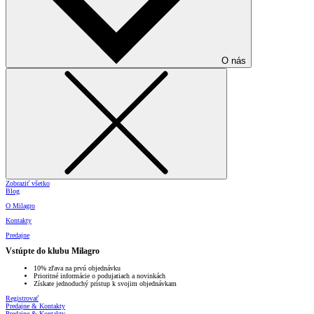
O nás
Zobraziť všetko
Blog
O Milagro
Kontakty
Predajne
Vstúpte do klubu Milagro
10% zľava na prvú objednávku
Prioritné informácie o podujatiach a novinkách
Získate jednoduchý prístup k svojim objednávkam
Registrovať
Predajne & Kontakty
Predajne & Kontakty