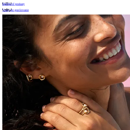
Darčekové poukazy
Vzory pre gravírovanie