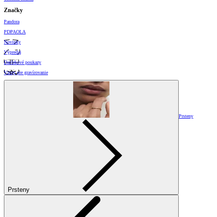
Značky
Pandora
PDPAOLA
Novinky
Výpredaj
Darčekové poukazy
Vzory pre gravírovanie
Prsteny
Prsteny