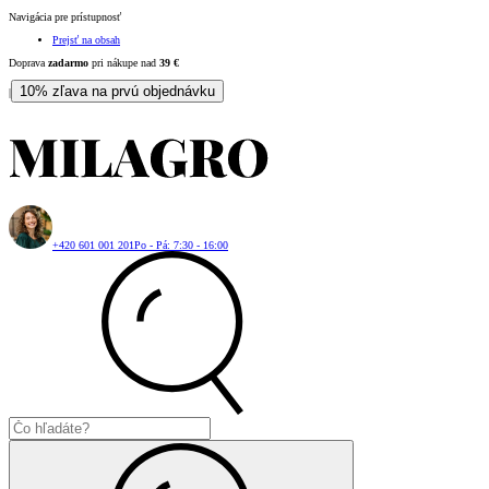
Navigácia pre prístupnosť
Prejsť na obsah
Doprava
zadarmo
pri nákupe nad
39
€
10% zľava na prvú objednávku
|
+420 601 001 201
Po - Pá: 7:30 - 16:00