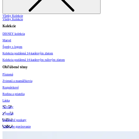
Všetky Kolekcie
Všetky Kolekcie
Kolekcie
DISNEY kolekcia
Marvel
Šperky s logom
Kolekcia pozlátená 14-karátovým zlatom
Kolekcia pozlátená 14-karátovým ružovým zlatom
Obľúbené témy
Písmená
Zvieratá a maznáčikovia
Rozprávkové
Rodina a priatelia
Láska
Novinky
Výpredaj
Darčekové poukazy
Vzory pre gravírovanie