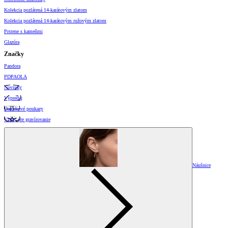
Kolekcia pozlátená 14-karátovým zlatom
Kolekcia pozlátená 14-karátovým ružovým zlatom
Prstene s kameňmi
Glazúra
Značky
Pandora
PDPAOLA
Novinky
Výpredaj
Darčekové poukazy
Vzory pre gravírovanie
Náušnice