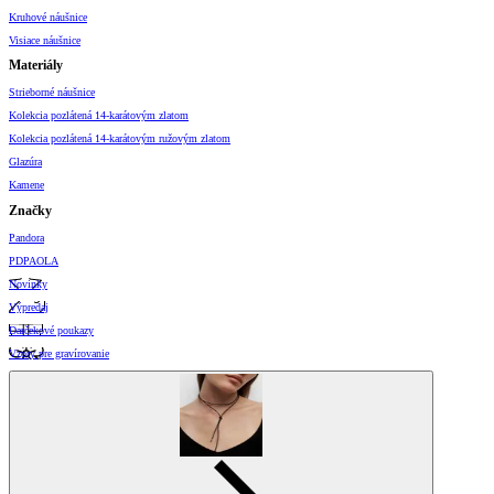
Kruhové náušnice
Visiace náušnice
Materiály
Strieborné náušnice
Kolekcia pozlátená 14-karátovým zlatom
Kolekcia pozlátená 14-karátovým ružovým zlatom
Glazúra
Kamene
Značky
Pandora
PDPAOLA
Novinky
Výpredaj
Darčekové poukazy
Vzory pre gravírovanie