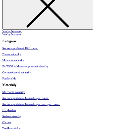
Všetky Náramky
Všetky Náramky
Kategórie
Kolekcia pozlátená 18K zlatom
Disney náramky
Moments náramky
PANDORA Moments posuvné náramky
Otvorené pevné náramky
Pandora Me
Materiály
Strieborné náramky
Kolekcia pozlátená 14-karátovým zlatom
Kolekcia pozlátená 14-karátovým ružovým zlatom
Dvojfarebné
Kožené náramky
Glazúra
Textilná šnúrka