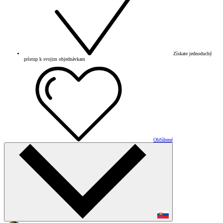
Získate jednoduchý
prístup k svojim objednávkam
Obľúbené