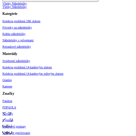
Všetky Náhrdelníky
Všetky Náhrdelníky
Kategórie
Kolekcia pozlátená 18K zlatom
Prívesky na náhrdelníky
Krátke náhrdelníky
Náhrdelníky s príveskami
Retiazkové náhrdelníky
Materiály
Strieborné náhrdelníky
Kolekcia pozlátená 14-karátovým zlatom
Kolekcia pozlátená 14-karátovým ružovým zlatom
Glazúra
Kamene
Značky
Pandora
PDPAOLA
Novinky
Výpredaj
Darčekové poukazy
Vzory pre gravírovanie