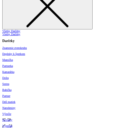
Všetky Darčeky
Všetky Darčeky
Darčeky
Znamenie zverokruhu
Doplnky k šperkom
Mamička
Partnerka
Kamarátka
Dcéra
Sestra
Babička
Partner
Deň matiek
Narodeniny
Výročie
Novinky
Výpredaj