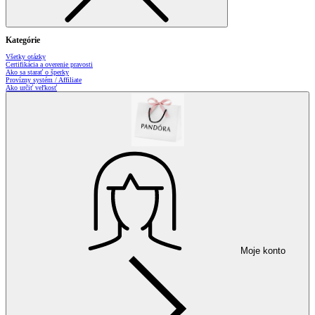
Kategórie
Všetky otázky
Certifikácia a overenie pravosti
Ako sa starať o šperky
Provízny systém / Affiliate
Ako určiť veľkosť
Moje konto