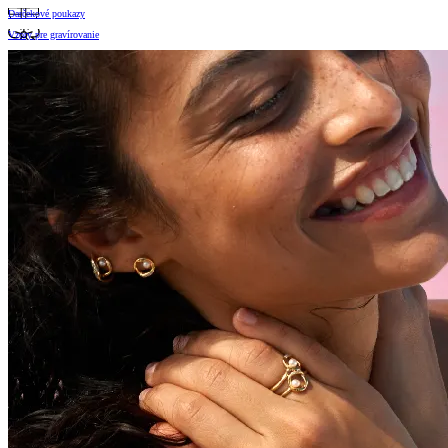
Darčekové poukazy
Vzory pre gravírovanie