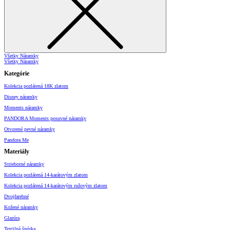
Všetky Náramky
Všetky Náramky
Kategórie
Kolekcia pozlátená 18K zlatom
Disney náramky
Moments náramky
PANDORA Moments posuvné náramky
Otvorené pevné náramky
Pandora Me
Materiály
Strieborné náramky
Kolekcia pozlátená 14-karátovým zlatom
Kolekcia pozlátená 14-karátovým ružovým zlatom
Dvojfarebné
Kožené náramky
Glazúra
Textilná šnúrka