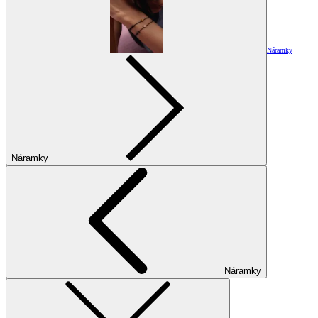
Náramky
Náramky
Náramky