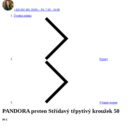
+420 601 001 201
Po - Pá: 7:30 - 16:00
Úvodná stránka
Prsteny
Výrazné prstene
PANDORA prsten Střídavý třpytivý kroužek 50
99 €