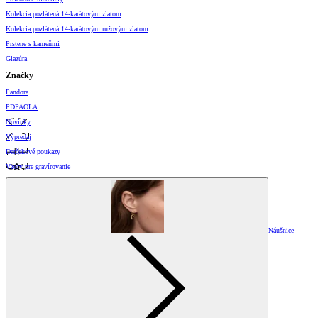
Kolekcia pozlátená 14-karátovým zlatom
Kolekcia pozlátená 14-karátovým ružovým zlatom
Prstene s kameňmi
Glazúra
Značky
Pandora
PDPAOLA
Novinky
Výpredaj
Darčekové poukazy
Vzory pre gravírovanie
Náušnice