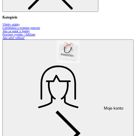
Kategórie
Všetky otázky
Certifikácia a overenie pravosti
Ako sa starať o šperky
Provízny systém / Affiliate
Ako určiť veľkosť
Moje konto