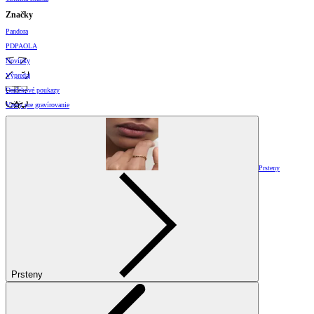
Značky
Pandora
PDPAOLA
Novinky
Výpredaj
Darčekové poukazy
Vzory pre gravírovanie
Prsteny
Prsteny