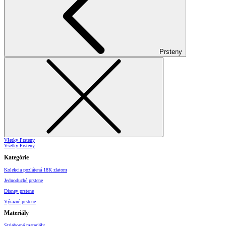
Prsteny
Všetky Prsteny
Všetky Prsteny
Kategórie
Kolekcia pozlátená 18K zlatom
Jednoduché prstene
Disney prstene
Výrazné prstene
Materiály
Strieborné materiály