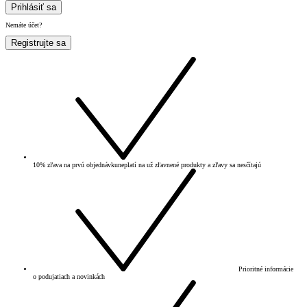
Prihlásiť sa
Nemáte účet?
Registrujte sa
10% zľava na prvú objednávku
neplatí na už zľavnené produkty a zľavy sa nesčítajú
Prioritné informácie
o podujatiach a novinkách