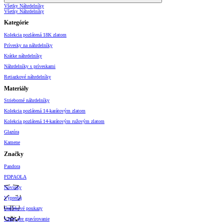
Všetky Náhrdelníky
Všetky Náhrdelníky
Kategórie
Kolekcia pozlátená 18K zlatom
Prívesky na náhrdelníky
Krátke náhrdelníky
Náhrdelníky s príveskami
Retiazkové náhrdelníky
Materiály
Strieborné náhrdelníky
Kolekcia pozlátená 14-karátovým zlatom
Kolekcia pozlátená 14-karátovým ružovým zlatom
Glazúra
Kamene
Značky
Pandora
PDPAOLA
Novinky
Výpredaj
Darčekové poukazy
Vzory pre gravírovanie