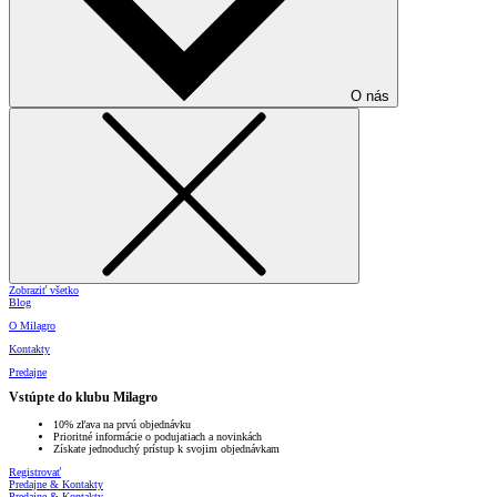
O nás
Zobraziť všetko
Blog
O Milagro
Kontakty
Predajne
Vstúpte do klubu Milagro
10% zľava na prvú objednávku
Prioritné informácie o podujatiach a novinkách
Získate jednoduchý prístup k svojim objednávkam
Registrovať
Predajne & Kontakty
Predajne & Kontakty