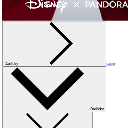
Darčeky
Darčeky
Darčeky