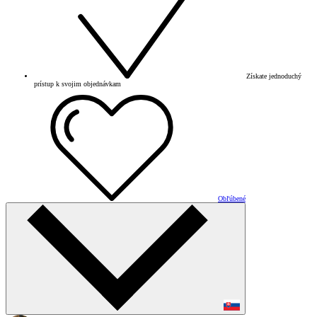
Získate jednoduchý
prístup k svojim objednávkam
Obľúbené