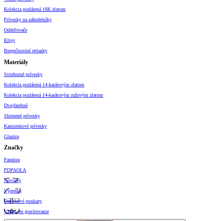
Kolekcia pozlátená 18K zlatom
Prívesky na náhrdelníky
Oddeľovače
Klipy
Bezpečnostné retiazky
Materiály
Strieborné prívesky
Kolekcia pozlátená 14-karátovým zlatom
Kolekcia pozlátená 14-karátovým ružovým zlatom
Dvojfarebné
Sklenené prívesky
Kamienkové prívesky
Glazúra
Značky
Pandora
PDPAOLA
Novinky
Výpredaj
Darčekové poukazy
Vzory pre gravírovanie