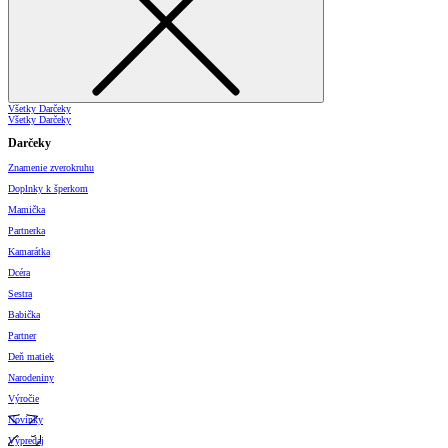
Všetky Darčeky
Všetky Darčeky
Darčeky
Znamenie zverokruhu
Doplnky k šperkom
Mamička
Partnerka
Kamarátka
Dcéra
Sestra
Babička
Partner
Deň matiek
Narodeniny
Výročie
Novinky
Výpredaj