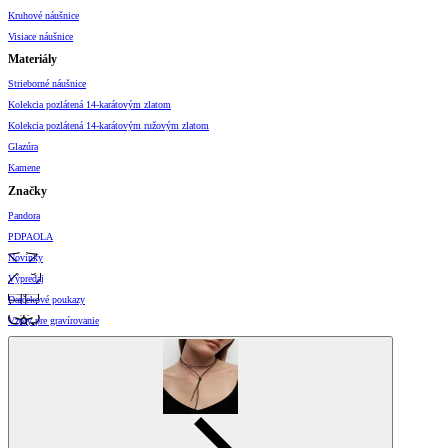
Kruhové náušnice
Visiace náušnice
Materiály
Strieborné náušnice
Kolekcia pozlátená 14-karátovým zlatom
Kolekcia pozlátená 14-karátovým ružovým zlatom
Glazúra
Kamene
Značky
Pandora
PDPAOLA
Novinky
Výpredaj
Darčekové poukazy
Vzory pre gravírovanie