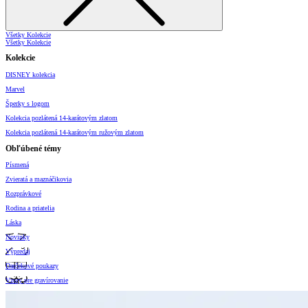
Všetky Kolekcie
Všetky Kolekcie
Kolekcie
DISNEY kolekcia
Marvel
Šperky s logom
Kolekcia pozlátená 14-karátovým zlatom
Kolekcia pozlátená 14-karátovým ružovým zlatom
Obľúbené témy
Písmená
Zvieratá a maznáčikovia
Rozprávkové
Rodina a priatelia
Láska
Novinky
Výpredaj
Darčekové poukazy
Vzory pre gravírovanie