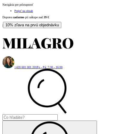
Navigácia pre prístupnosť
Prejsť na obsah
Doprava
zadarmo
pri nákupe nad
39
€
10% zľava na prvú objednávku
|
+420 601 001 201
Po - Pá: 7:30 - 16:00