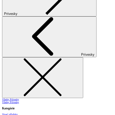
Prívesky
Prívesky
Všetky Prívesky
Všetky Prívesky
Kategórie
Visací přívěsky