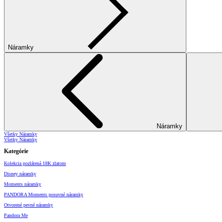
Náramky
Náramky
Všetky Náramky
Všetky Náramky
Kategórie
Kolekcia pozlátená 18K zlatom
Disney náramky
Moments náramky
PANDORA Moments posuvné náramky
Otvorené pevné náramky
Pandora Me