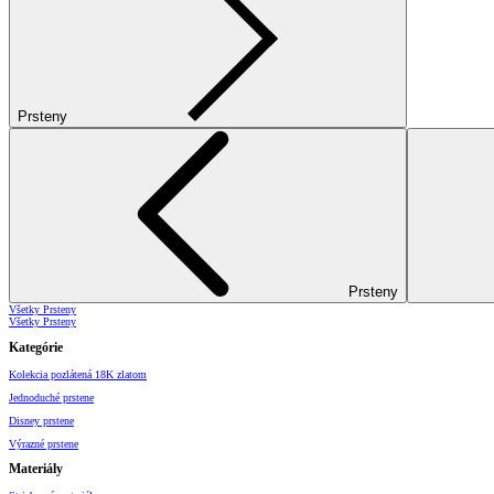
Prsteny
Prsteny
Všetky Prsteny
Všetky Prsteny
Kategórie
Kolekcia pozlátená 18K zlatom
Jednoduché prstene
Disney prstene
Výrazné prstene
Materiály