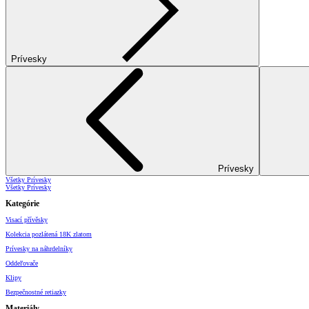
Prívesky
Prívesky
Všetky Prívesky
Všetky Prívesky
Kategórie
Visací přívěsky
Kolekcia pozlátená 18K zlatom
Prívesky na náhrdelníky
Oddeľovače
Klipy
Bezpečnostné retiazky
Materiály