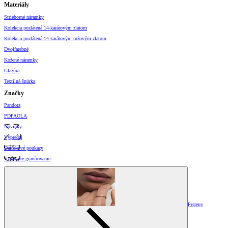
Materiály
Strieborné náramky
Kolekcia pozlátená 14-karátovým zlatom
Kolekcia pozlátená 14-karátovým ružovým zlatom
Dvojfarebné
Kožené náramky
Glazúra
Textilná šnúrka
Značky
Pandora
PDPAOLA
Novinky
Výpredaj
Darčekové poukazy
Vzory pre gravírovanie
Prsteny