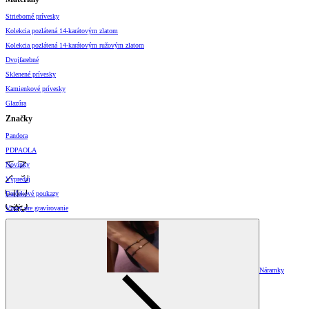
Strieborné prívesky
Kolekcia pozlátená 14-karátovým zlatom
Kolekcia pozlátená 14-karátovým ružovým zlatom
Dvojfarebné
Sklenené prívesky
Kamienkové prívesky
Glazúra
Značky
Pandora
PDPAOLA
Novinky
Výpredaj
Darčekové poukazy
Vzory pre gravírovanie
Náramky