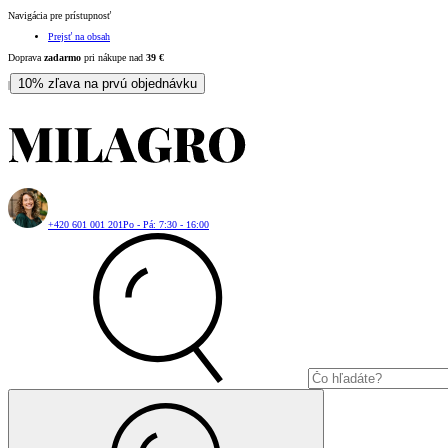
Navigácia pre prístupnosť
Prejsť na obsah
Doprava
zadarmo
pri nákupe nad
39
€
10% zľava na prvú objednávku
|
+420 601 001 201
Po - Pá: 7:30 - 16:00