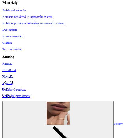
Materiály
Strieborné náramky
Kolekcia pozlátená 14-karátovým zlatom
Kolekcia pozlátená 14-karátovým ružovým zlatom
Dvojfarebné
Kožené náramky
Glazúra
Textilná šnúrka
Značky
Pandora
PDPAOLA
Novinky
Výpredaj
Darčekové poukazy
Vzory pre gravírovanie
Prsteny