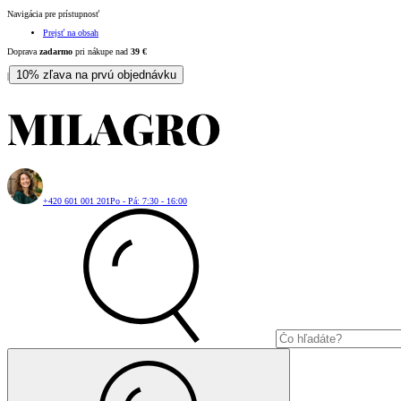
Navigácia pre prístupnosť
Prejsť na obsah
Doprava
zadarmo
pri nákupe nad
39
€
10% zľava na prvú objednávku
|
+420 601 001 201
Po - Pá: 7:30 - 16:00