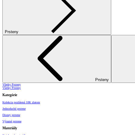
Prsteny
Prsteny
Všetky Prsteny
Všetky Prsteny
Kategórie
Kolekcia pozlátená 18K zlatom
Jednoduché prstene
Disney prstene
Výrazné prstene
Materiály