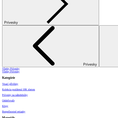
Prívesky
Prívesky
Všetky Prívesky
Všetky Prívesky
Kategórie
Visací přívěsky
Kolekcia pozlátená 18K zlatom
Prívesky na náhrdelníky
Oddeľovače
Klipy
Bezpečnostné retiazky
Materiály