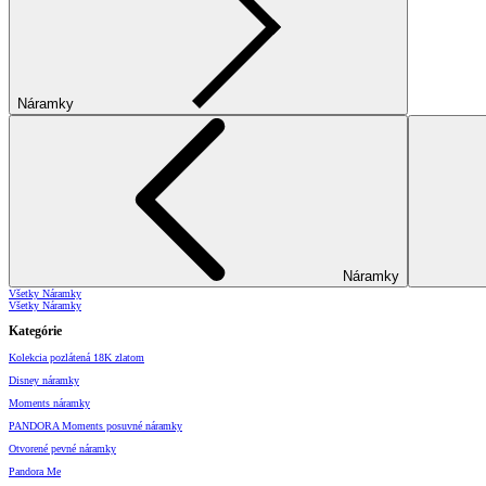
Náramky
Náramky
Všetky Náramky
Všetky Náramky
Kategórie
Kolekcia pozlátená 18K zlatom
Disney náramky
Moments náramky
PANDORA Moments posuvné náramky
Otvorené pevné náramky
Pandora Me