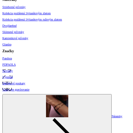
Strieborné prívesky
Kolekcia pozlátená 14-karátovým zlatom
Kolekcia pozlátená 14-karátovým ružovým zlatom
Dvojfarebné
Sklenené prívesky
Kamienkové prívesky
Glazúra
Značky
Pandora
PDPAOLA
Novinky
Výpredaj
Darčekové poukazy
Vzory pre gravírovanie
Náramky