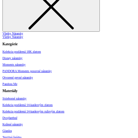
Všetky Náramky
Všetky Náramky
Kategórie
Kolekcia pozlátená 18K zlatom
Disney náramky
Moments náramky
PANDORA Moments posuvné náramky
Otvorené pevné náramky
Pandora Me
Materiály
Strieborné náramky
Kolekcia pozlátená 14-karátovým zlatom
Kolekcia pozlátená 14-karátovým ružovým zlatom
Dvojfarebné
Kožené náramky
Glazúra
Textilná šnúrka