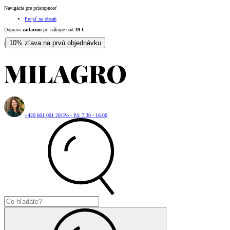
Navigácia pre prístupnosť
Prejsť na obsah
Doprava
zadarmo
pri nákupe nad
39
€
10% zľava na prvú objednávku
|
+420 601 001 201
Po - Pá: 7:30 - 16:00