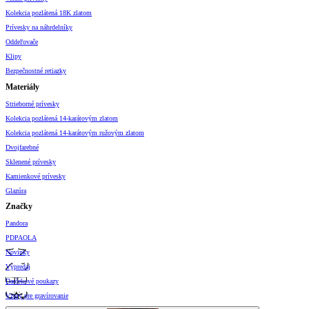
Kolekcia pozlátená 18K zlatom
Prívesky na náhrdelníky
Oddeľovače
Klipy
Bezpečnostné retiazky
Materiály
Strieborné prívesky
Kolekcia pozlátená 14-karátovým zlatom
Kolekcia pozlátená 14-karátovým ružovým zlatom
Dvojfarebné
Sklenené prívesky
Kamienkové prívesky
Glazúra
Značky
Pandora
PDPAOLA
Novinky
Výpredaj
Darčekové poukazy
Vzory pre gravírovanie