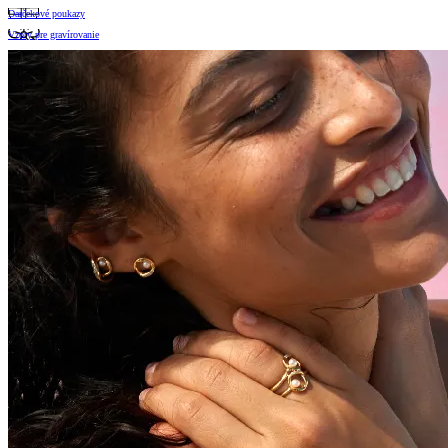
Darčekové poukazy
Vzory pre gravírovanie