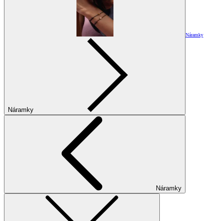
Náramky
Náramky
Náramky