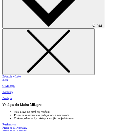
O nás
Zobraziť všetko
Blog
O Milagro
Kontakty
Predajne
Vstúpte do klubu Milagro
10% zľava na prvú objednávku
Prioritné informácie o podujatiach a novinkách
Získate jednoduchý prístup k svojim objednávkam
Registrovať
Predajne & Kontakty
Predajne & Kontakty