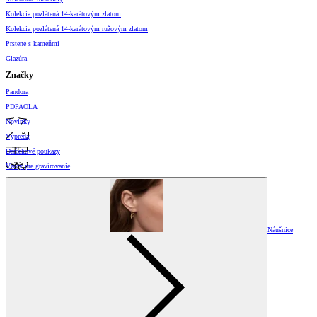
Kolekcia pozlátená 14-karátovým zlatom
Kolekcia pozlátená 14-karátovým ružovým zlatom
Prstene s kameňmi
Glazúra
Značky
Pandora
PDPAOLA
Novinky
Výpredaj
Darčekové poukazy
Vzory pre gravírovanie
Náušnice