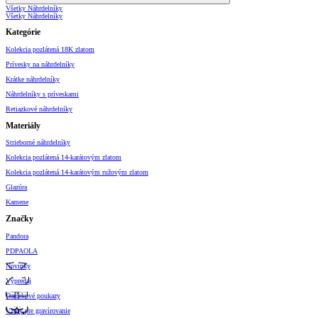
Všetky Náhrdelníky
Všetky Náhrdelníky
Kategórie
Kolekcia pozlátená 18K zlatom
Prívesky na náhrdelníky
Krátke náhrdelníky
Náhrdelníky s príveskami
Retiazkové náhrdelníky
Materiály
Strieborné náhrdelníky
Kolekcia pozlátená 14-karátovým zlatom
Kolekcia pozlátená 14-karátovým ružovým zlatom
Glazúra
Kamene
Značky
Pandora
PDPAOLA
Novinky
Výpredaj
Darčekové poukazy
Vzory pre gravírovanie