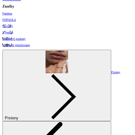
Značky
Pandora
PDPAOLA
Novinky
Výpredaj
Darčekové poukazy
Vzory pre gravírovanie
Prsteny
Prsteny