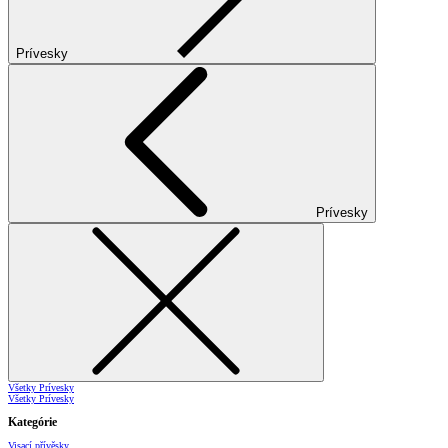
Prívesky
Prívesky
Všetky Prívesky
Všetky Prívesky
Kategórie
Visací přívěsky