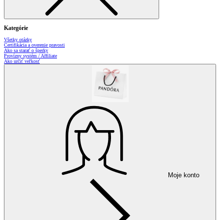
Kategórie
Všetky otázky
Certifikácia a overenie pravosti
Ako sa starať o šperky
Provízny systém / Affiliate
Ako určiť veľkosť
Moje konto