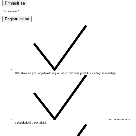
Prihlásiť sa
Nemáte účet?
Registrujte sa
10% zľava na prvú objednávku
neplatí na už zľavnené produkty a zľavy sa nesčítajú
Prioritné informácie
o podujatiach a novinkách