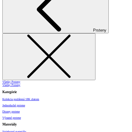
Prsteny
Všetky Prsteny
Všetky Prsteny
Kategórie
Kolekcia pozlátená 18K zlatom
Jednoduché prstene
Disney prstene
Výrazné prstene
Materiály
Strieborné materiály