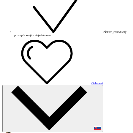
Získate jednoduchý
prístup k svojim objednávkam
Obľúbené