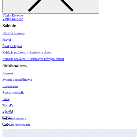
Všetky Kolekcie
Všetky Kolekcie
Kolekcie
DISNEY kolekcia
Marvel
Šperky s logom
Kolekcia pozlátená 14-karátovým zlatom
Kolekcia pozlátená 14-karátovým ružovým zlatom
Obľúbené témy
Písmená
Zvieratá a maznáčikovia
Rozprávkové
Rodina a priatelia
Láska
Novinky
Výpredaj
Darčekové poukazy
Vzory pre gravírovanie