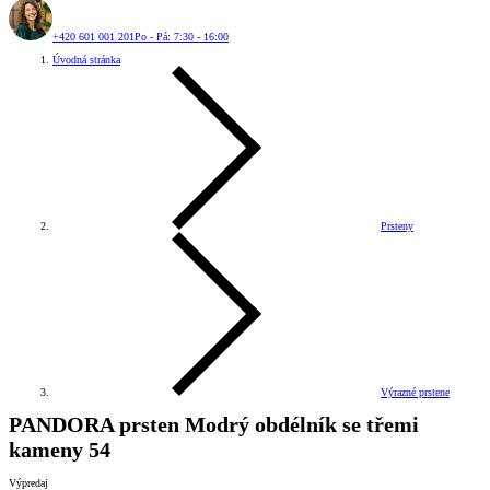
+420 601 001 201
Po - Pá: 7:30 - 16:00
Úvodná stránka
Prsteny
Výrazné prstene
PANDORA prsten Modrý obdélník se třemi
kameny 54
Výpredaj