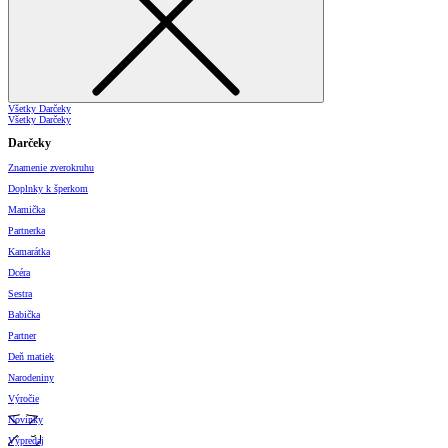
Všetky Darčeky
Všetky Darčeky
Darčeky
Znamenie zverokruhu
Doplnky k šperkom
Mamička
Partnerka
Kamarátka
Dcéra
Sestra
Babička
Partner
Deň matiek
Narodeniny
Výročie
Novinky
Výpredaj