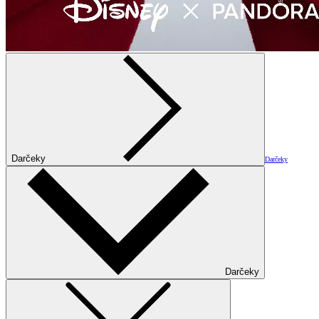
Darčeky
Darčeky
Darčeky