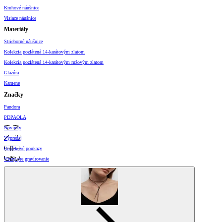
Kruhové náušnice
Visiace náušnice
Materiály
Strieborné náušnice
Kolekcia pozlátená 14-karátovým zlatom
Kolekcia pozlátená 14-karátovým ružovým zlatom
Glazúra
Kamene
Značky
Pandora
PDPAOLA
Novinky
Výpredaj
Darčekové poukazy
Vzory pre gravírovanie