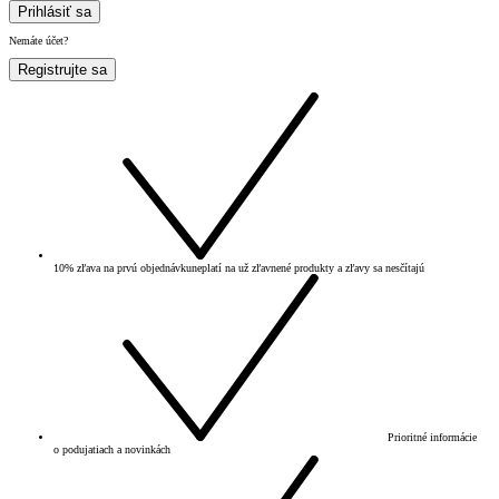
Prihlásiť sa
Nemáte účet?
Registrujte sa
10% zľava na prvú objednávku
neplatí na už zľavnené produkty a zľavy sa nesčítajú
Prioritné informácie
o podujatiach a novinkách