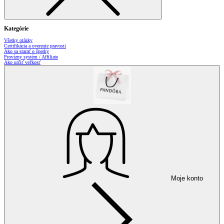
Kategórie
Všetky otázky
Certifikácia a overenie pravosti
Ako sa starať o šperky
Provízny systém / Affiliate
Ako určiť veľkosť
Moje konto