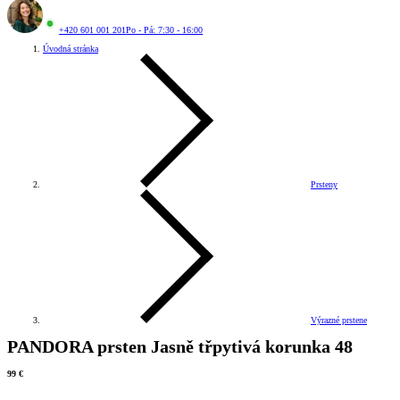
+420 601 001 201
Po - Pá: 7:30 - 16:00
Úvodná stránka
Prsteny
Výrazné prstene
PANDORA prsten Jasně třpytivá korunka 48
99 €