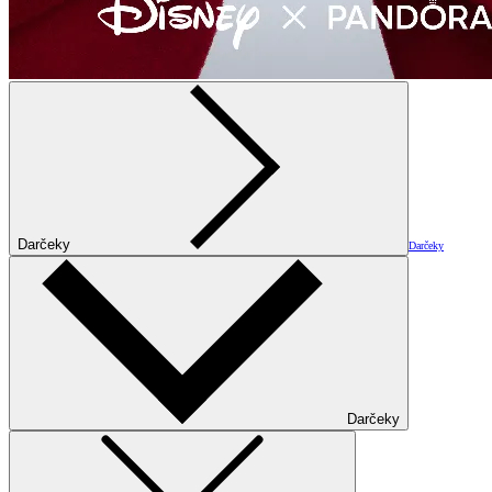
Darčeky
Darčeky
Darčeky