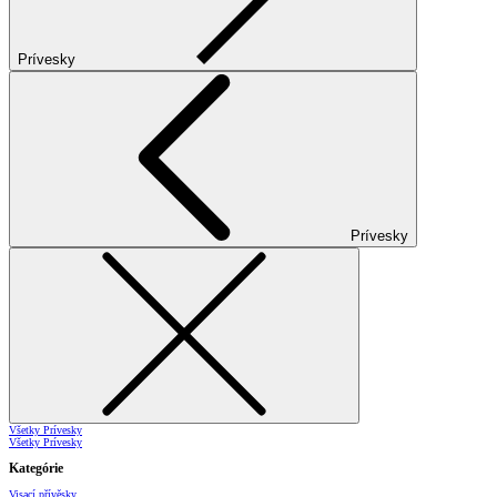
Prívesky
Prívesky
Všetky Prívesky
Všetky Prívesky
Kategórie
Visací přívěsky