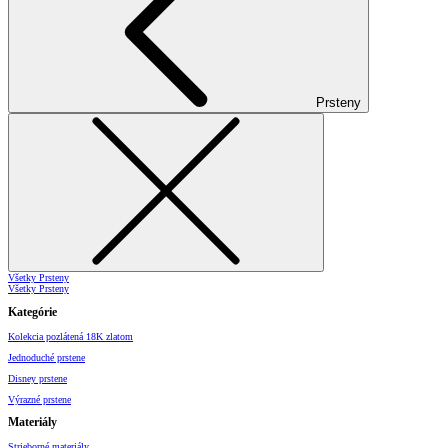
Prsteny
Všetky Prsteny
Všetky Prsteny
Kategórie
Kolekcia pozlátená 18K zlatom
Jednoduché prstene
Disney prstene
Výrazné prstene
Materiály
Strieborné materiály