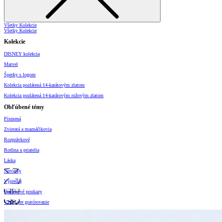
Všetky Kolekcie
Všetky Kolekcie
Kolekcie
DISNEY kolekcia
Marvel
Šperky s logom
Kolekcia pozlátená 14-karátovým zlatom
Kolekcia pozlátená 14-karátovým ružovým zlatom
Obľúbené témy
Písmená
Zvieratá a maznáčikovia
Rozprávkové
Rodina a priatelia
Láska
Novinky
Výpredaj
Darčekové poukazy
Vzory pre gravírovanie