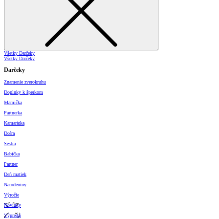
Všetky Darčeky
Všetky Darčeky
Darčeky
Znamenie zverokruhu
Doplnky k šperkom
Mamička
Partnerka
Kamarátka
Dcéra
Sestra
Babička
Partner
Deň matiek
Narodeniny
Výročie
Novinky
Výpredaj