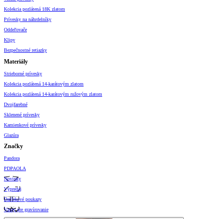
Kolekcia pozlátená 18K zlatom
Prívesky na náhrdelníky
Oddeľovače
Klipy
Bezpečnostné retiazky
Materiály
Strieborné prívesky
Kolekcia pozlátená 14-karátovým zlatom
Kolekcia pozlátená 14-karátovým ružovým zlatom
Dvojfarebné
Sklenené prívesky
Kamienkové prívesky
Glazúra
Značky
Pandora
PDPAOLA
Novinky
Výpredaj
Darčekové poukazy
Vzory pre gravírovanie