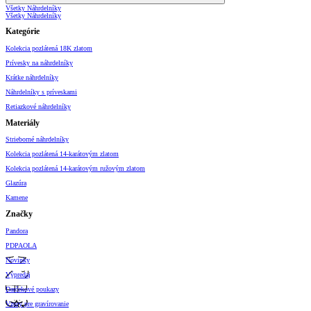
Všetky Náhrdelníky
Všetky Náhrdelníky
Kategórie
Kolekcia pozlátená 18K zlatom
Prívesky na náhrdelníky
Krátke náhrdelníky
Náhrdelníky s príveskami
Retiazkové náhrdelníky
Materiály
Strieborné náhrdelníky
Kolekcia pozlátená 14-karátovým zlatom
Kolekcia pozlátená 14-karátovým ružovým zlatom
Glazúra
Kamene
Značky
Pandora
PDPAOLA
Novinky
Výpredaj
Darčekové poukazy
Vzory pre gravírovanie