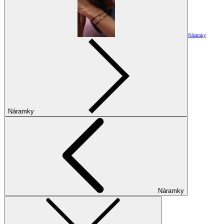
Náramky
Náramky
Náramky