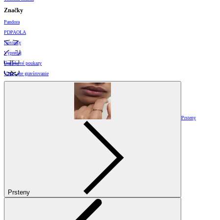
Značky
Pandora
PDPAOLA
Novinky
Výpredaj
Darčekové poukazy
Vzory pre gravírovanie
Prsteny
Prsteny