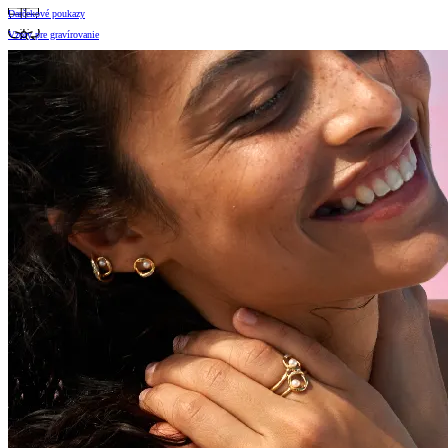
Darčekové poukazy
Vzory pre gravírovanie