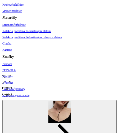
Kruhové náušnice
Visiace náušnice
Materiály
Strieborné náušnice
Kolekcia pozlátená 14-karátovým zlatom
Kolekcia pozlátená 14-karátovým ružovým zlatom
Glazúra
Kamene
Značky
Pandora
PDPAOLA
Novinky
Výpredaj
Darčekové poukazy
Vzory pre gravírovanie