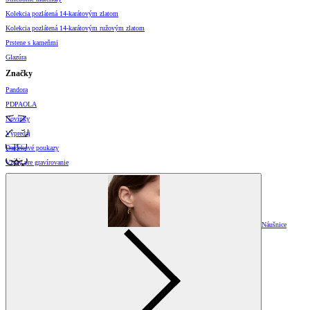
Kolekcia pozlátená 14-karátovým zlatom
Kolekcia pozlátená 14-karátovým ružovým zlatom
Prstene s kameňmi
Glazúra
Značky
Pandora
PDPAOLA
Novinky
Výpredaj
Darčekové poukazy
Vzory pre gravírovanie
Náušnice