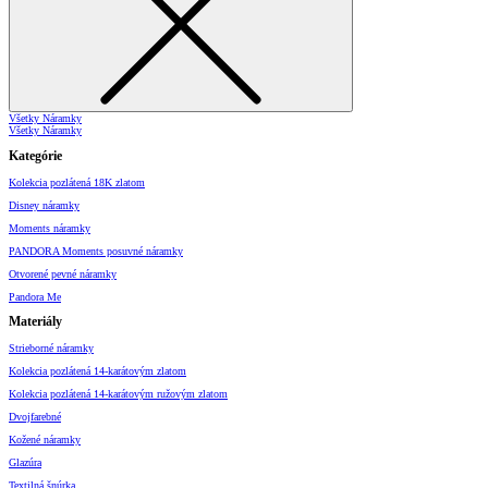
Všetky Náramky
Všetky Náramky
Kategórie
Kolekcia pozlátená 18K zlatom
Disney náramky
Moments náramky
PANDORA Moments posuvné náramky
Otvorené pevné náramky
Pandora Me
Materiály
Strieborné náramky
Kolekcia pozlátená 14-karátovým zlatom
Kolekcia pozlátená 14-karátovým ružovým zlatom
Dvojfarebné
Kožené náramky
Glazúra
Textilná šnúrka