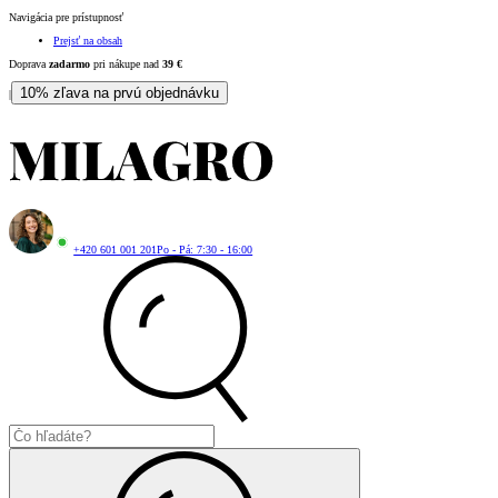
Navigácia pre prístupnosť
Prejsť na obsah
Doprava
zadarmo
pri nákupe nad
39
€
10% zľava na prvú objednávku
|
+420 601 001 201
Po - Pá: 7:30 - 16:00