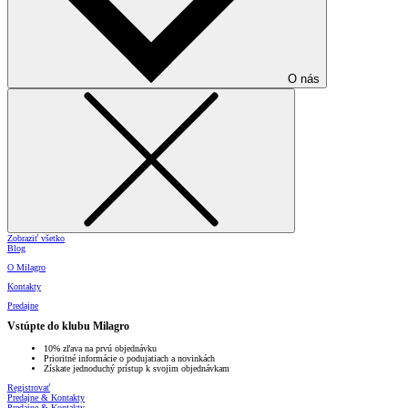
O nás
Zobraziť všetko
Blog
O Milagro
Kontakty
Predajne
Vstúpte do klubu Milagro
10% zľava na prvú objednávku
Prioritné informácie o podujatiach a novinkách
Získate jednoduchý prístup k svojim objednávkam
Registrovať
Predajne & Kontakty
Predajne & Kontakty