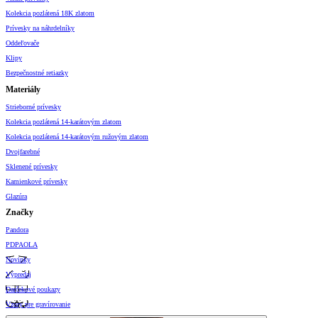
Kolekcia pozlátená 18K zlatom
Prívesky na náhrdelníky
Oddeľovače
Klipy
Bezpečnostné retiazky
Materiály
Strieborné prívesky
Kolekcia pozlátená 14-karátovým zlatom
Kolekcia pozlátená 14-karátovým ružovým zlatom
Dvojfarebné
Sklenené prívesky
Kamienkové prívesky
Glazúra
Značky
Pandora
PDPAOLA
Novinky
Výpredaj
Darčekové poukazy
Vzory pre gravírovanie