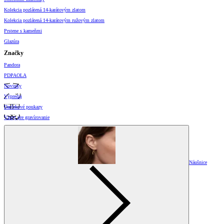
Kolekcia pozlátená 14-karátovým zlatom
Kolekcia pozlátená 14-karátovým ružovým zlatom
Prstene s kameňmi
Glazúra
Značky
Pandora
PDPAOLA
Novinky
Výpredaj
Darčekové poukazy
Vzory pre gravírovanie
Náušnice