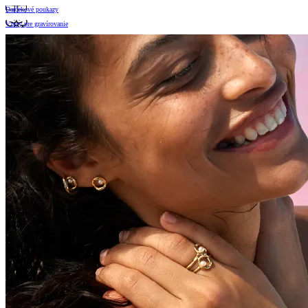
Darčekové poukazy
Vzory pre gravírovanie