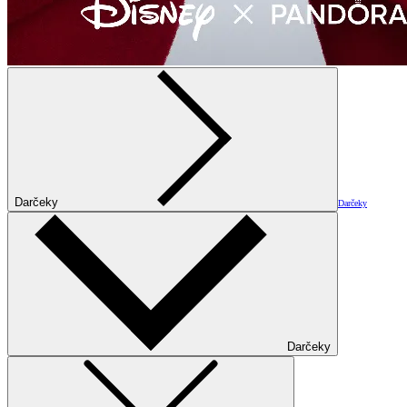
Darčeky
Darčeky
Darčeky