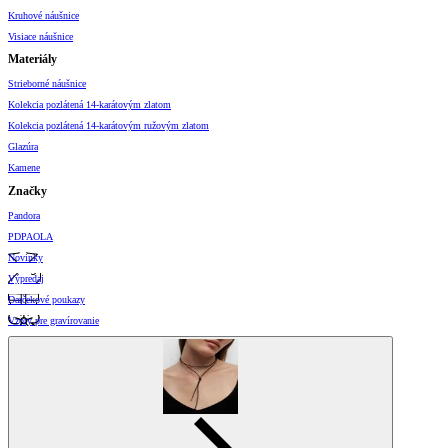
Kruhové náušnice
Visiace náušnice
Materiály
Strieborné náušnice
Kolekcia pozlátená 14-karátovým zlatom
Kolekcia pozlátená 14-karátovým ružovým zlatom
Glazúra
Kamene
Značky
Pandora
PDPAOLA
Novinky
Výpredaj
Darčekové poukazy
Vzory pre gravírovanie