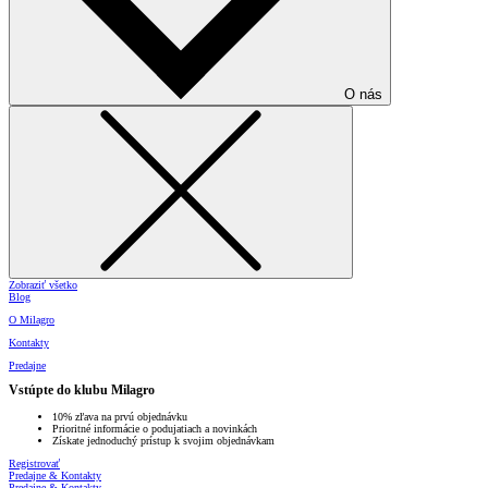
O nás
Zobraziť všetko
Blog
O Milagro
Kontakty
Predajne
Vstúpte do klubu Milagro
10% zľava na prvú objednávku
Prioritné informácie o podujatiach a novinkách
Získate jednoduchý prístup k svojim objednávkam
Registrovať
Predajne & Kontakty
Predajne & Kontakty