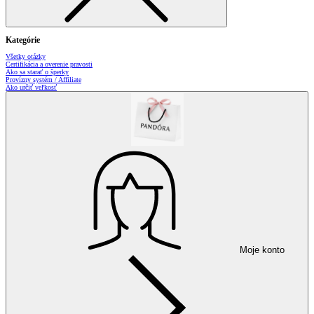
Kategórie
Všetky otázky
Certifikácia a overenie pravosti
Ako sa starať o šperky
Provízny systém / Affiliate
Ako určiť veľkosť
Moje konto