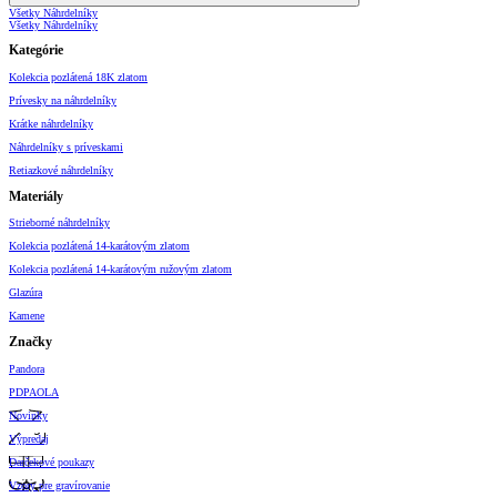
Všetky Náhrdelníky
Všetky Náhrdelníky
Kategórie
Kolekcia pozlátená 18K zlatom
Prívesky na náhrdelníky
Krátke náhrdelníky
Náhrdelníky s príveskami
Retiazkové náhrdelníky
Materiály
Strieborné náhrdelníky
Kolekcia pozlátená 14-karátovým zlatom
Kolekcia pozlátená 14-karátovým ružovým zlatom
Glazúra
Kamene
Značky
Pandora
PDPAOLA
Novinky
Výpredaj
Darčekové poukazy
Vzory pre gravírovanie