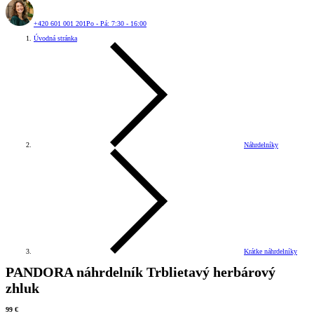
+420 601 001 201
Po - Pá: 7:30 - 16:00
Úvodná stránka
Náhrdelníky
Krátke náhrdelníky
PANDORA náhrdelník Trblietavý herbárový
zhluk
99 €