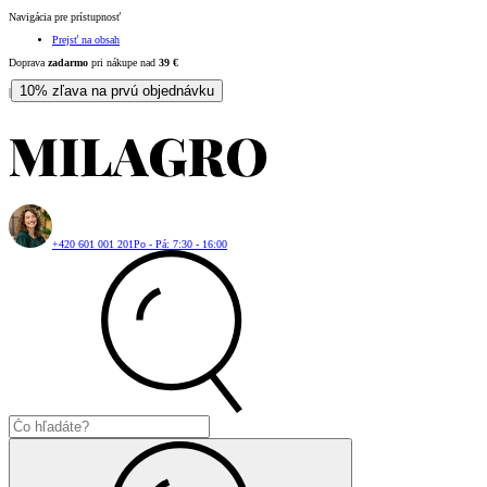
Navigácia pre prístupnosť
Prejsť na obsah
Doprava
zadarmo
pri nákupe nad
39
€
10% zľava na prvú objednávku
|
+420 601 001 201
Po - Pá: 7:30 - 16:00