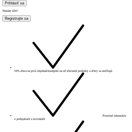
Prihlásiť sa
Nemáte účet?
Registrujte sa
10% zľava na prvú objednávku
neplatí na už zľavnené produkty a zľavy sa nesčítajú
Prioritné informácie
o podujatiach a novinkách