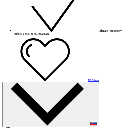
Získate jednoduchý
prístup k svojim objednávkam
Obľúbené