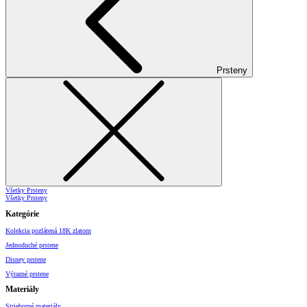
Prsteny
Všetky Prsteny
Všetky Prsteny
Kategórie
Kolekcia pozlátená 18K zlatom
Jednoduché prstene
Disney prstene
Výrazné prstene
Materiály
Strieborné materiály