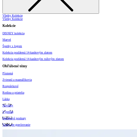
Všetky Kolekcie
Všetky Kolekcie
Kolekcie
DISNEY kolekcia
Marvel
Šperky s logom
Kolekcia pozlátená 14-karátovým zlatom
Kolekcia pozlátená 14-karátovým ružovým zlatom
Obľúbené témy
Písmená
Zvieratá a maznáčikovia
Rozprávkové
Rodina a priatelia
Láska
Novinky
Výpredaj
Darčekové poukazy
Vzory pre gravírovanie