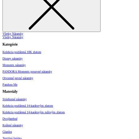
Všetky Náramky
Všetky Náramky
Kategórie
Kolekcia pozlátená 18K zlatom
Disney náramky
Moments náramky
PANDORA Moments posuvné náramky
Otvorené pevné náramky
Pandora Me
Materiály
Strieborné náramky
Kolekcia pozlátená 14-karátovým zlatom
Kolekcia pozlátená 14-karátovým ružovým zlatom
Dvojfarebné
Kožené náramky
Glazúra
Textilná šnúrka