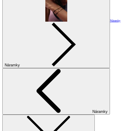
Náramky
Náramky
Náramky