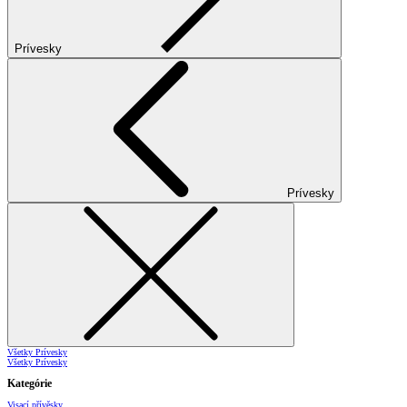
Prívesky
Prívesky
Všetky Prívesky
Všetky Prívesky
Kategórie
Visací přívěsky