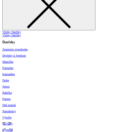
Všetky Darčeky
Všetky Darčeky
Darčeky
Znamenie zverokruhu
Doplnky k šperkom
Mamička
Partnerka
Kamarátka
Dcéra
Sestra
Babička
Partner
Deň matiek
Narodeniny
Výročie
Novinky
Výpredaj