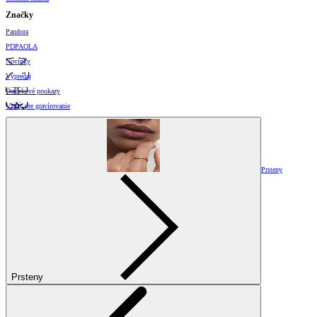
Značky
Pandora
PDPAOLA
Novinky
Výpredaj
Darčekové poukazy
Vzory pre gravírovanie
Prsteny
Prsteny