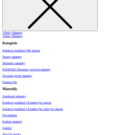
Všetky Náramky
Všetky Náramky
Kategórie
Kolekcia pozlátená 18K zlatom
Disney náramky
Moments náramky
PANDORA Moments posuvné náramky
Otvorené pevné náramky
Pandora Me
Materiály
Strieborné náramky
Kolekcia pozlátená 14-karátovým zlatom
Kolekcia pozlátená 14-karátovým ružovým zlatom
Dvojfarebné
Kožené náramky
Glazúra
Textilná šnúrka