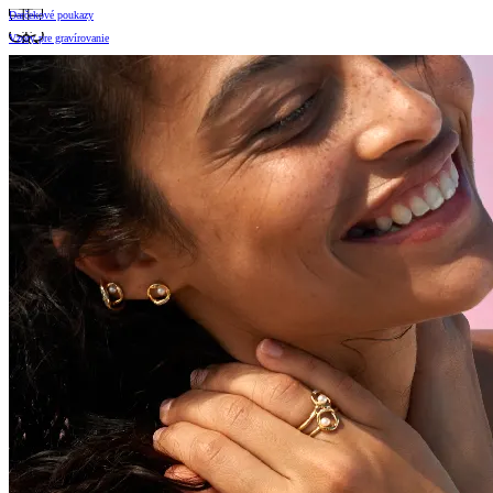
Darčekové poukazy
Vzory pre gravírovanie