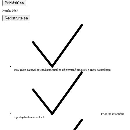
Prihlásiť sa
Nemáte účet?
Registrujte sa
10% zľava na prvú objednávku
neplatí na už zľavnené produkty a zľavy sa nesčítajú
Prioritné informácie
o podujatiach a novinkách