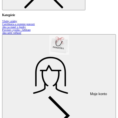
Kategórie
Všetky otázky
Certifikácia a overenie pravosti
Ako sa starať o šperky
Provízny systém / Affiliate
Ako určiť veľkosť
Moje konto