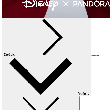
Darčeky
Darčeky
Darčeky