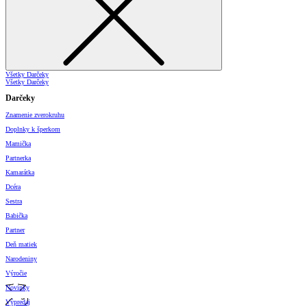
Všetky Darčeky
Všetky Darčeky
Darčeky
Znamenie zverokruhu
Doplnky k šperkom
Mamička
Partnerka
Kamarátka
Dcéra
Sestra
Babička
Partner
Deň matiek
Narodeniny
Výročie
Novinky
Výpredaj