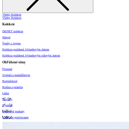
Všetky Kolekcie
Všetky Kolekcie
Kolekcie
DISNEY kolekcia
Marvel
Šperky s logom
Kolekcia pozlátená 14-karátovým zlatom
Kolekcia pozlátená 14-karátovým ružovým zlatom
Obľúbené témy
Písmená
Zvieratá a maznáčikovia
Rozprávkové
Rodina a priatelia
Láska
Novinky
Výpredaj
Darčekové poukazy
Vzory pre gravírovanie