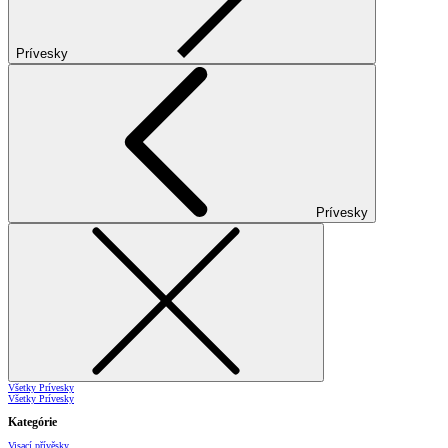
Prívesky
Prívesky
Všetky Prívesky
Všetky Prívesky
Kategórie
Visací přívěsky