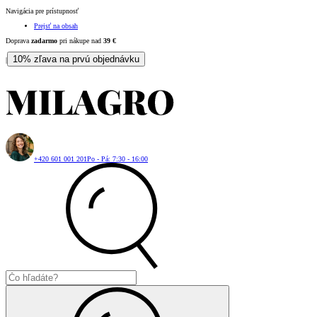
Navigácia pre prístupnosť
Prejsť na obsah
Doprava
zadarmo
pri nákupe nad
39
€
10% zľava na prvú objednávku
|
+420 601 001 201
Po - Pá: 7:30 - 16:00