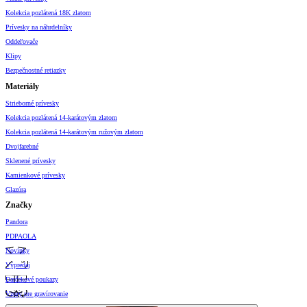
Kolekcia pozlátená 18K zlatom
Prívesky na náhrdelníky
Oddeľovače
Klipy
Bezpečnostné retiazky
Materiály
Strieborné prívesky
Kolekcia pozlátená 14-karátovým zlatom
Kolekcia pozlátená 14-karátovým ružovým zlatom
Dvojfarebné
Sklenené prívesky
Kamienkové prívesky
Glazúra
Značky
Pandora
PDPAOLA
Novinky
Výpredaj
Darčekové poukazy
Vzory pre gravírovanie