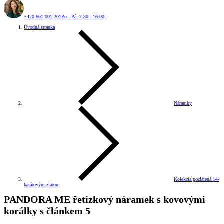
+420 601 001 201
Po - Pá: 7:30 - 16:00
Úvodná stránka
Náramky
Kolekcia pozlátená 14-
karátovým zlatom
PANDORA ME řetízkový náramek s kovovými
korálky s článkem 5