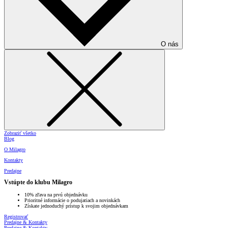
O nás
Zobraziť všetko
Blog
O Milagro
Kontakty
Predajne
Vstúpte do klubu Milagro
10% zľava na prvú objednávku
Prioritné informácie o podujatiach a novinkách
Získate jednoduchý prístup k svojim objednávkam
Registrovať
Predajne & Kontakty
Predajne & Kontakty