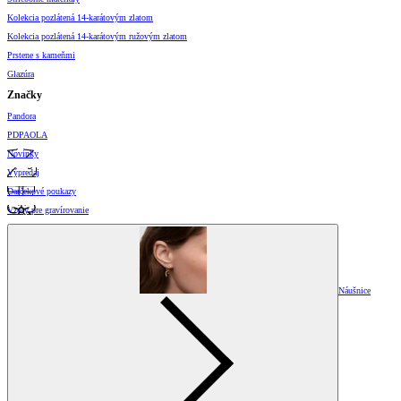
Kolekcia pozlátená 14-karátovým zlatom
Kolekcia pozlátená 14-karátovým ružovým zlatom
Prstene s kameňmi
Glazúra
Značky
Pandora
PDPAOLA
Novinky
Výpredaj
Darčekové poukazy
Vzory pre gravírovanie
Náušnice