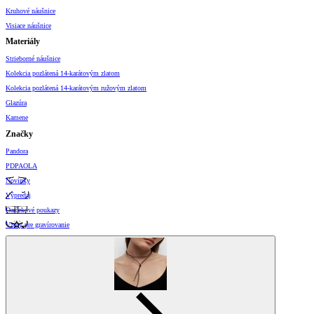
Kruhové náušnice
Visiace náušnice
Materiály
Strieborné náušnice
Kolekcia pozlátená 14-karátovým zlatom
Kolekcia pozlátená 14-karátovým ružovým zlatom
Glazúra
Kamene
Značky
Pandora
PDPAOLA
Novinky
Výpredaj
Darčekové poukazy
Vzory pre gravírovanie