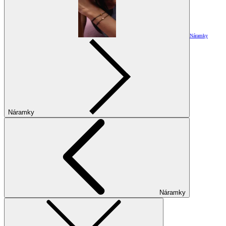
Náramky
Náramky
Náramky