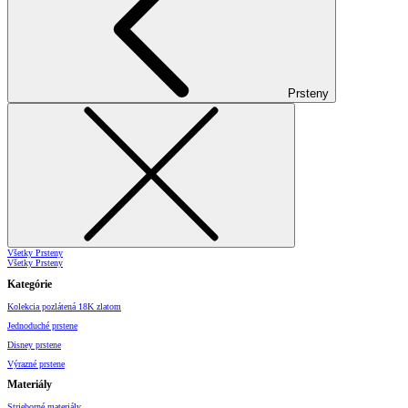
Prsteny
Všetky Prsteny
Všetky Prsteny
Kategórie
Kolekcia pozlátená 18K zlatom
Jednoduché prstene
Disney prstene
Výrazné prstene
Materiály
Strieborné materiály