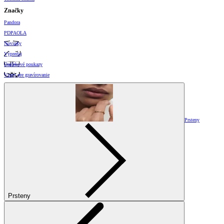
Značky
Pandora
PDPAOLA
Novinky
Výpredaj
Darčekové poukazy
Vzory pre gravírovanie
Prsteny
Prsteny