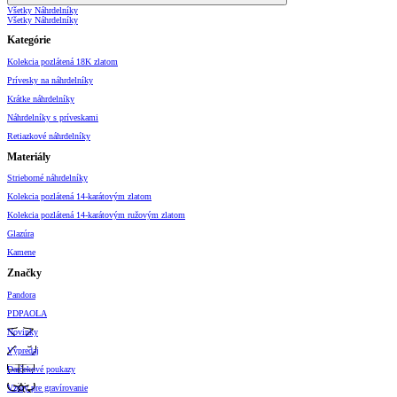
Všetky Náhrdelníky
Všetky Náhrdelníky
Kategórie
Kolekcia pozlátená 18K zlatom
Prívesky na náhrdelníky
Krátke náhrdelníky
Náhrdelníky s príveskami
Retiazkové náhrdelníky
Materiály
Strieborné náhrdelníky
Kolekcia pozlátená 14-karátovým zlatom
Kolekcia pozlátená 14-karátovým ružovým zlatom
Glazúra
Kamene
Značky
Pandora
PDPAOLA
Novinky
Výpredaj
Darčekové poukazy
Vzory pre gravírovanie