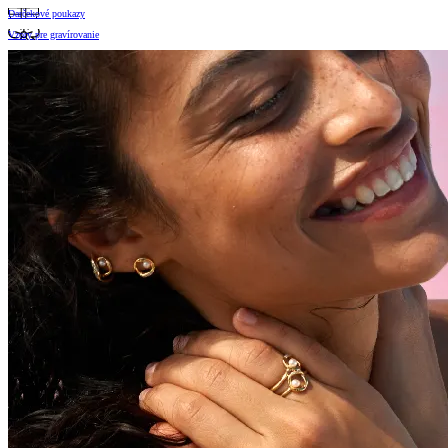
Darčekové poukazy
Vzory pre gravírovanie