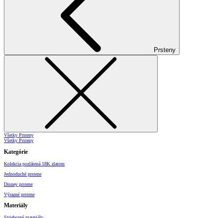
Prsteny
Všetky Prsteny
Všetky Prsteny
Kategórie
Kolekcia pozlátená 18K zlatom
Jednoduché prstene
Disney prstene
Výrazné prstene
Materiály
Strieborné materiály