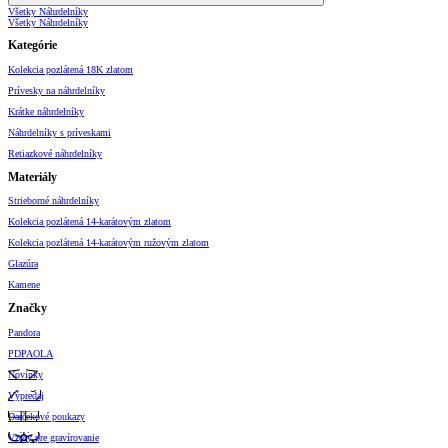
Všetky Náhrdelníky
Všetky Náhrdelníky
Kategórie
Kolekcia pozlátená 18K zlatom
Prívesky na náhrdelníky
Krátke náhrdelníky
Náhrdelníky s príveskami
Retiazkové náhrdelníky
Materiály
Strieborné náhrdelníky
Kolekcia pozlátená 14-karátovým zlatom
Kolekcia pozlátená 14-karátovým ružovým zlatom
Glazúra
Kamene
Značky
Pandora
PDPAOLA
Novinky
Výpredaj
Darčekové poukazy
Vzory pre gravírovanie