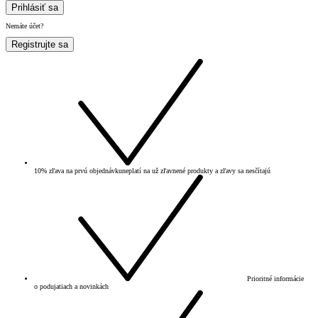
Prihlásiť sa
Nemáte účet?
Registrujte sa
10% zľava na prvú objednávku
neplatí na už zľavnené produkty a zľavy sa nesčítajú
Prioritné informácie
o podujatiach a novinkách