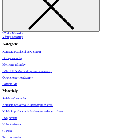
Všetky Náramky
Všetky Náramky
Kategórie
Kolekcia pozlátená 18K zlatom
Disney náramky
Moments náramky
PANDORA Moments posuvné náramky
Otvorené pevné náramky
Pandora Me
Materiály
Strieborné náramky
Kolekcia pozlátená 14-karátovým zlatom
Kolekcia pozlátená 14-karátovým ružovým zlatom
Dvojfarebné
Kožené náramky
Glazúra
Textilná šnúrka