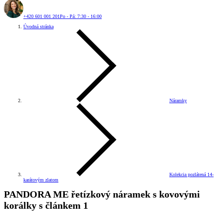
+420 601 001 201
Po - Pá: 7:30 - 16:00
Úvodná stránka
Náramky
Kolekcia pozlátená 14-
karátovým zlatom
PANDORA ME řetízkový náramek s kovovými
korálky s článkem 1