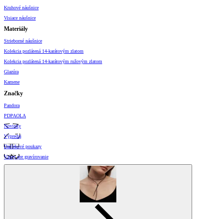
Kruhové náušnice
Visiace náušnice
Materiály
Strieborné náušnice
Kolekcia pozlátená 14-karátovým zlatom
Kolekcia pozlátená 14-karátovým ružovým zlatom
Glazúra
Kamene
Značky
Pandora
PDPAOLA
Novinky
Výpredaj
Darčekové poukazy
Vzory pre gravírovanie