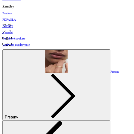
Značky
Pandora
PDPAOLA
Novinky
Výpredaj
Darčekové poukazy
Vzory pre gravírovanie
Prsteny
Prsteny