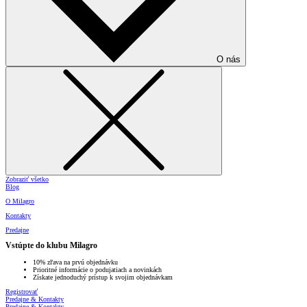
O nás
Zobraziť všetko
Blog
O Milagro
Kontakty
Predajne
Vstúpte do klubu Milagro
10% zľava na prvú objednávku
Prioritné informácie o podujatiach a novinkách
Získate jednoduchý prístup k svojim objednávkam
Registrovať
Predajne & Kontakty
Predajne & Kontakty