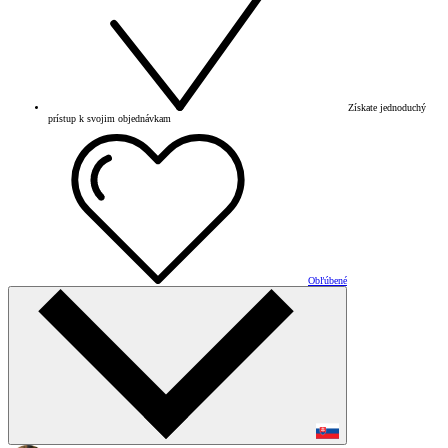
Získate jednoduchý
prístup k svojim objednávkam
Obľúbené