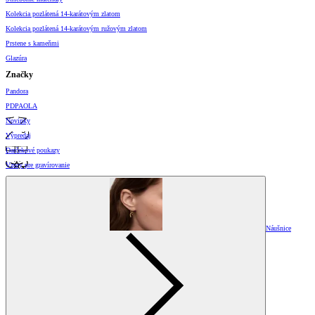
Kolekcia pozlátená 14-karátovým zlatom
Kolekcia pozlátená 14-karátovým ružovým zlatom
Prstene s kameňmi
Glazúra
Značky
Pandora
PDPAOLA
Novinky
Výpredaj
Darčekové poukazy
Vzory pre gravírovanie
Náušnice