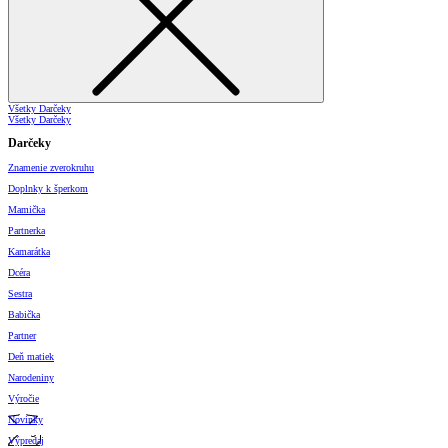
Všetky Darčeky
Všetky Darčeky
Darčeky
Znamenie zverokruhu
Doplnky k šperkom
Mamička
Partnerka
Kamarátka
Dcéra
Sestra
Babička
Partner
Deň matiek
Narodeniny
Výročie
Novinky
Výpredaj