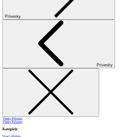
Prívesky
Prívesky
Všetky Prívesky
Všetky Prívesky
Kategórie
Visací přívěsky