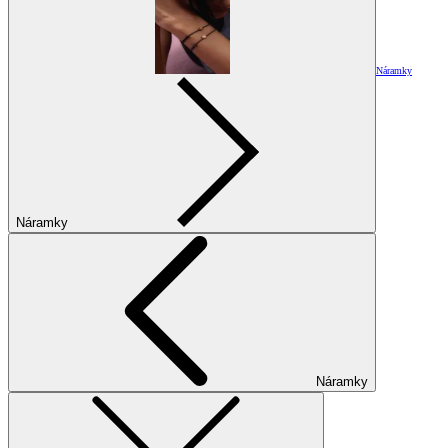
Náramky
Náramky
Náramky