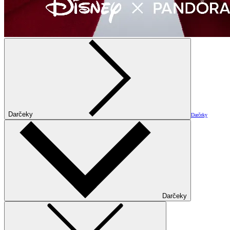
Darčeky
Darčeky
Darčeky