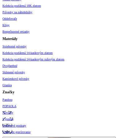
Kolekcia pozlátená 18K zlatom
Prívesky na náhrdelníky
Oddeľovače
Klipy
Bezpečnostné retiazky
Materiály
Strieborné prívesky
Kolekcia pozlátená 14-karátovým zlatom
Kolekcia pozlátená 14-karátovým ružovým zlatom
Dvojfarebné
Sklenené prívesky
Kamienkové prívesky
Glazúra
Značky
Pandora
PDPAOLA
Novinky
Výpredaj
Darčekové poukazy
Vzory pre gravírovanie