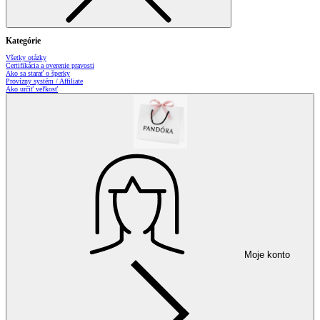
Kategórie
Všetky otázky
Certifikácia a overenie pravosti
Ako sa starať o šperky
Provízny systém / Affiliate
Ako určiť veľkosť
Moje konto