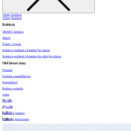
Všetky Kolekcie
Všetky Kolekcie
Kolekcie
DISNEY kolekcia
Marvel
Šperky s logom
Kolekcia pozlátená 14-karátovým zlatom
Kolekcia pozlátená 14-karátovým ružovým zlatom
Obľúbené témy
Písmená
Zvieratá a maznáčikovia
Rozprávkové
Rodina a priatelia
Láska
Novinky
Výpredaj
Darčekové poukazy
Vzory pre gravírovanie