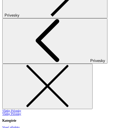
Prívesky
Prívesky
Všetky Prívesky
Všetky Prívesky
Kategórie
Visací přívěsky