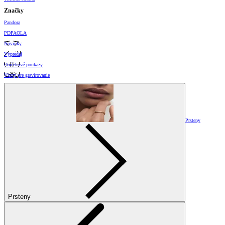
Značky
Pandora
PDPAOLA
Novinky
Výpredaj
Darčekové poukazy
Vzory pre gravírovanie
Prsteny
Prsteny