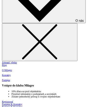
O nás
Zobraziť všetko
Blog
O Milagro
Kontakty
Predajne
Vstúpte do klubu Milagro
10% zľava na prvú objednávku
Prioritné informácie o podujatiach a novinkách
Získate jednoduchý prístup k svojim objednávkam
Registrovať
Predajne & Kontakty
Predajne & Kontakty