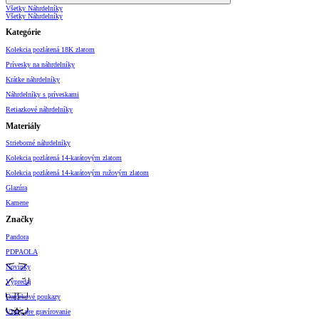
Všetky Náhrdelníky
Všetky Náhrdelníky
Kategórie
Kolekcia pozlátená 18K zlatom
Prívesky na náhrdelníky
Krátke náhrdelníky
Náhrdelníky s príveskami
Retiazkové náhrdelníky
Materiály
Strieborné náhrdelníky
Kolekcia pozlátená 14-karátovým zlatom
Kolekcia pozlátená 14-karátovým ružovým zlatom
Glazúra
Kamene
Značky
Pandora
PDPAOLA
Novinky
Výpredaj
Darčekové poukazy
Vzory pre gravírovanie