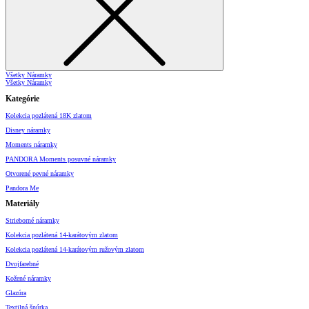
Všetky Náramky
Všetky Náramky
Kategórie
Kolekcia pozlátená 18K zlatom
Disney náramky
Moments náramky
PANDORA Moments posuvné náramky
Otvorené pevné náramky
Pandora Me
Materiály
Strieborné náramky
Kolekcia pozlátená 14-karátovým zlatom
Kolekcia pozlátená 14-karátovým ružovým zlatom
Dvojfarebné
Kožené náramky
Glazúra
Textilná šnúrka