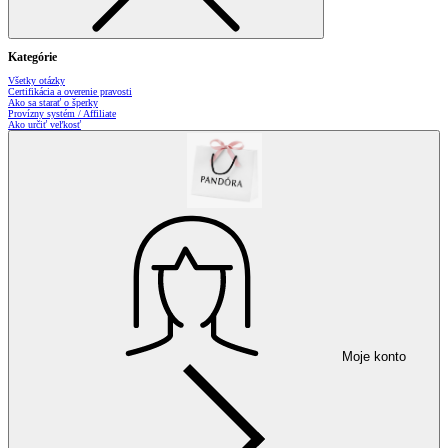
Kategórie
Všetky otázky
Certifikácia a overenie pravosti
Ako sa starať o šperky
Provízny systém / Affiliate
Ako určiť veľkosť
Moje konto