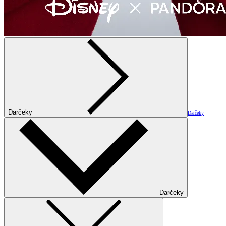
Darčeky
Darčeky
Darčeky