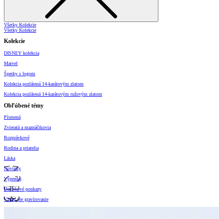
Všetky Kolekcie
Všetky Kolekcie
Kolekcie
DISNEY kolekcia
Marvel
Šperky s logom
Kolekcia pozlátená 14-karátovým zlatom
Kolekcia pozlátená 14-karátovým ružovým zlatom
Obľúbené témy
Písmená
Zvieratá a maznáčikovia
Rozprávkové
Rodina a priatelia
Láska
Novinky
Výpredaj
Darčekové poukazy
Vzory pre gravírovanie