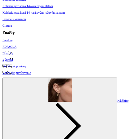
Kolekcia pozlátená 14-karátovým zlatom
Kolekcia pozlátená 14-karátovým ružovým zlatom
Prstene s kameňmi
Glazúra
Značky
Pandora
PDPAOLA
Novinky
Výpredaj
Darčekové poukazy
Vzory pre gravírovanie
Náušnice