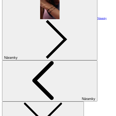
Náramky
Náramky
Náramky