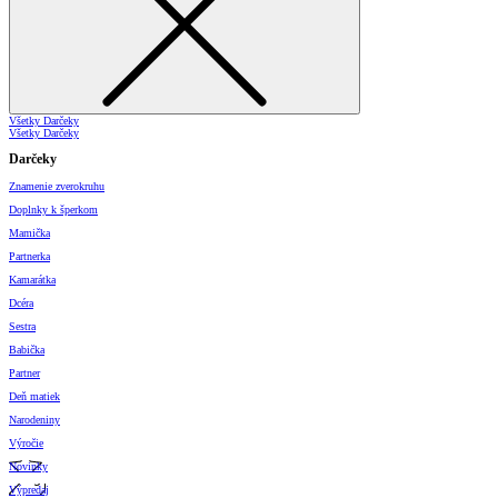
Všetky Darčeky
Všetky Darčeky
Darčeky
Znamenie zverokruhu
Doplnky k šperkom
Mamička
Partnerka
Kamarátka
Dcéra
Sestra
Babička
Partner
Deň matiek
Narodeniny
Výročie
Novinky
Výpredaj