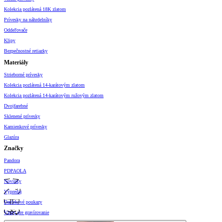
Kolekcia pozlátená 18K zlatom
Prívesky na náhrdelníky
Oddeľovače
Klipy
Bezpečnostné retiazky
Materiály
Strieborné prívesky
Kolekcia pozlátená 14-karátovým zlatom
Kolekcia pozlátená 14-karátovým ružovým zlatom
Dvojfarebné
Sklenené prívesky
Kamienkové prívesky
Glazúra
Značky
Pandora
PDPAOLA
Novinky
Výpredaj
Darčekové poukazy
Vzory pre gravírovanie