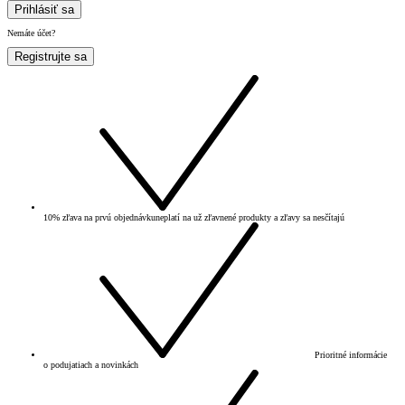
Prihlásiť sa
Nemáte účet?
Registrujte sa
10% zľava na prvú objednávku
neplatí na už zľavnené produkty a zľavy sa nesčítajú
Prioritné informácie
o podujatiach a novinkách