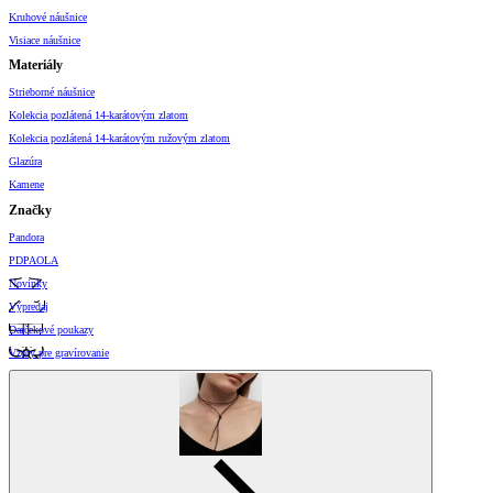
Kruhové náušnice
Visiace náušnice
Materiály
Strieborné náušnice
Kolekcia pozlátená 14-karátovým zlatom
Kolekcia pozlátená 14-karátovým ružovým zlatom
Glazúra
Kamene
Značky
Pandora
PDPAOLA
Novinky
Výpredaj
Darčekové poukazy
Vzory pre gravírovanie