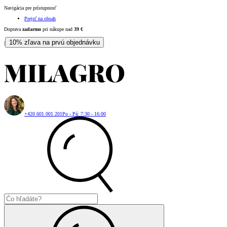
Navigácia pre prístupnosť
Prejsť na obsah
Doprava
zadarmo
pri nákupe nad
39
€
10% zľava na prvú objednávku
|
+420 601 001 201
Po - Pá: 7:30 - 16:00