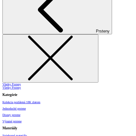
Prsteny
Všetky Prsteny
Všetky Prsteny
Kategórie
Kolekcia pozlátená 18K zlatom
Jednoduché prstene
Disney prstene
Výrazné prstene
Materiály
Strieborné materiály