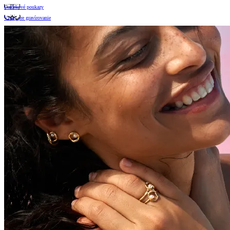
Darčekové poukazy
Vzory pre gravírovanie