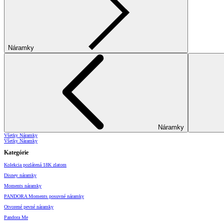
Náramky
Náramky
Všetky Náramky
Všetky Náramky
Kategórie
Kolekcia pozlátená 18K zlatom
Disney náramky
Moments náramky
PANDORA Moments posuvné náramky
Otvorené pevné náramky
Pandora Me