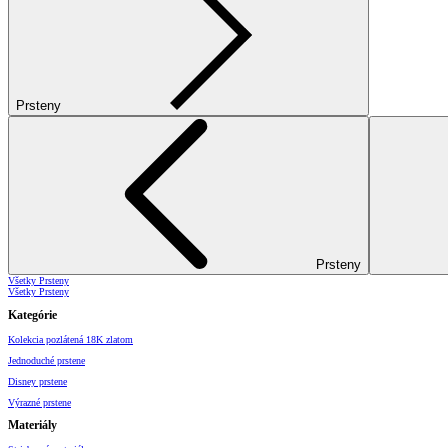
Prsteny
Prsteny
Všetky Prsteny
Všetky Prsteny
Kategórie
Kolekcia pozlátená 18K zlatom
Jednoduché prstene
Disney prstene
Výrazné prstene
Materiály