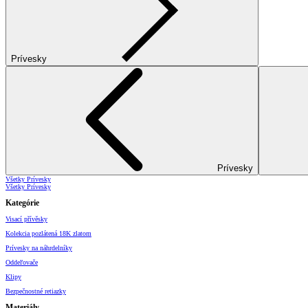
Prívesky
Prívesky
Všetky Prívesky
Všetky Prívesky
Kategórie
Visací přívěsky
Kolekcia pozlátená 18K zlatom
Prívesky na náhrdelníky
Oddeľovače
Klipy
Bezpečnostné retiazky
Materiály