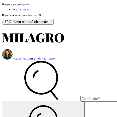
Navigácia pre prístupnosť
Prejsť na obsah
Doprava
zadarmo
pri nákupe nad
39
€
10% zľava na prvú objednávku
|
+420 601 001 201
Po - Pá: 7:30 - 16:00