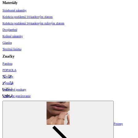
Materiály
Strieborné náramky
Kolekcia pozlátená 14-karátovým zlatom
Kolekcia pozlátená 14-karátovým ružovým zlatom
Dvojfarebné
Kožené náramky
Glazúra
Textilná šnúrka
Značky
Pandora
PDPAOLA
Novinky
Výpredaj
Darčekové poukazy
Vzory pre gravírovanie
Prsteny