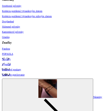
Strieborné prívesky
Kolekcia pozlátená 14-karátovým zlatom
Kolekcia pozlátená 14-karátovým ružovým zlatom
Dvojfarebné
Sklenené prívesky
Kamienkové prívesky
Glazúra
Značky
Pandora
PDPAOLA
Novinky
Výpredaj
Darčekové poukazy
Vzory pre gravírovanie
Náramky