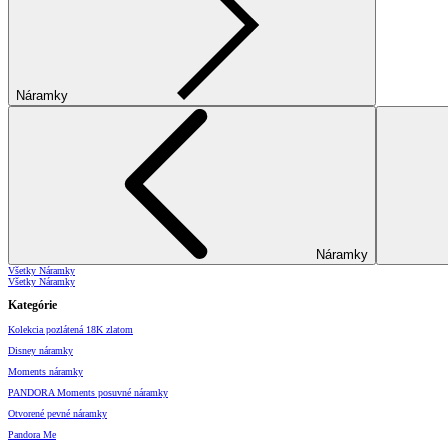
Náramky
Náramky
Všetky Náramky
Všetky Náramky
Kategórie
Kolekcia pozlátená 18K zlatom
Disney náramky
Moments náramky
PANDORA Moments posuvné náramky
Otvorené pevné náramky
Pandora Me