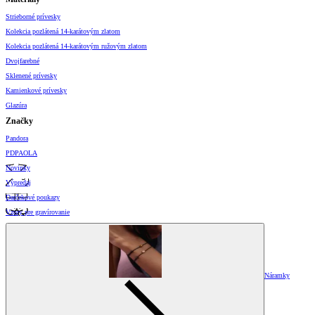
Strieborné prívesky
Kolekcia pozlátená 14-karátovým zlatom
Kolekcia pozlátená 14-karátovým ružovým zlatom
Dvojfarebné
Sklenené prívesky
Kamienkové prívesky
Glazúra
Značky
Pandora
PDPAOLA
Novinky
Výpredaj
Darčekové poukazy
Vzory pre gravírovanie
Náramky