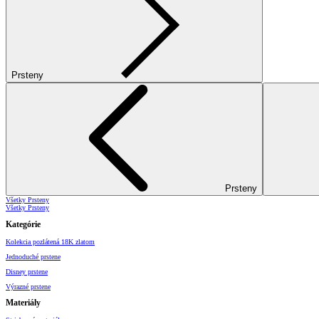
Prsteny
Prsteny
Všetky Prsteny
Všetky Prsteny
Kategórie
Kolekcia pozlátená 18K zlatom
Jednoduché prstene
Disney prstene
Výrazné prstene
Materiály