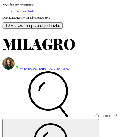
Navigácia pre prístupnosť
Prejsť na obsah
Doprava
zadarmo
pri nákupe nad
39
€
10% zľava na prvú objednávku
|
+420 601 001 201
Po - Pá: 7:30 - 16:00