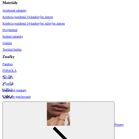
Materiály
Strieborné náramky
Kolekcia pozlátená 14-karátovým zlatom
Kolekcia pozlátená 14-karátovým ružovým zlatom
Dvojfarebné
Kožené náramky
Glazúra
Textilná šnúrka
Značky
Pandora
PDPAOLA
Novinky
Výpredaj
Darčekové poukazy
Vzory pre gravírovanie
Prsteny