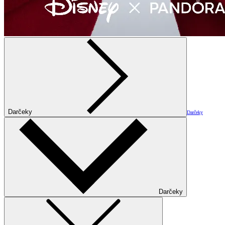
Darčeky
Darčeky
Darčeky