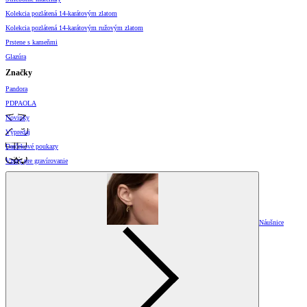
Kolekcia pozlátená 14-karátovým zlatom
Kolekcia pozlátená 14-karátovým ružovým zlatom
Prstene s kameňmi
Glazúra
Značky
Pandora
PDPAOLA
Novinky
Výpredaj
Darčekové poukazy
Vzory pre gravírovanie
Náušnice