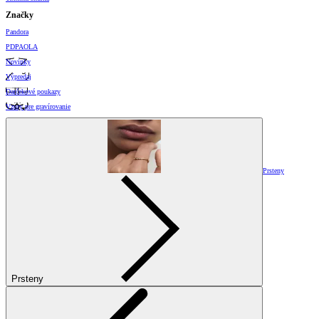
Značky
Pandora
PDPAOLA
Novinky
Výpredaj
Darčekové poukazy
Vzory pre gravírovanie
Prsteny
Prsteny