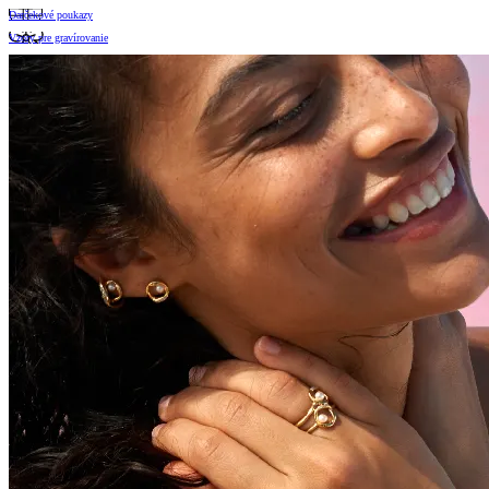
Darčekové poukazy
Vzory pre gravírovanie