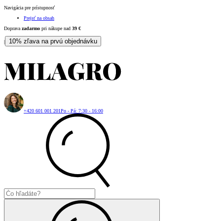
Navigácia pre prístupnosť
Prejsť na obsah
Doprava
zadarmo
pri nákupe nad
39
€
10% zľava na prvú objednávku
|
+420 601 001 201
Po - Pá: 7:30 - 16:00