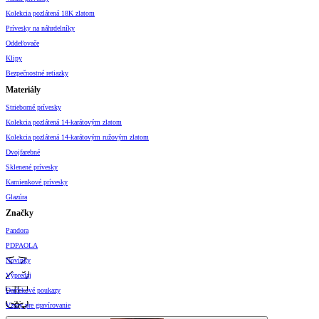
Kolekcia pozlátená 18K zlatom
Prívesky na náhrdelníky
Oddeľovače
Klipy
Bezpečnostné retiazky
Materiály
Strieborné prívesky
Kolekcia pozlátená 14-karátovým zlatom
Kolekcia pozlátená 14-karátovým ružovým zlatom
Dvojfarebné
Sklenené prívesky
Kamienkové prívesky
Glazúra
Značky
Pandora
PDPAOLA
Novinky
Výpredaj
Darčekové poukazy
Vzory pre gravírovanie