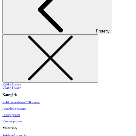
Prsteny
Všetky Prsteny
Všetky Prsteny
Kategórie
Kolekcia pozlátená 18K zlatom
Jednoduché prstene
Disney prstene
Výrazné prstene
Materiály
Strieborné materiály