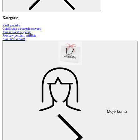
Kategórie
Všetky otázky
Certifikácia a overenie pravosti
Ako sa starať o šperky
Provízny systém / Affiliate
Ako určiť veľkosť
Moje konto