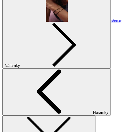
Náramky
Náramky
Náramky