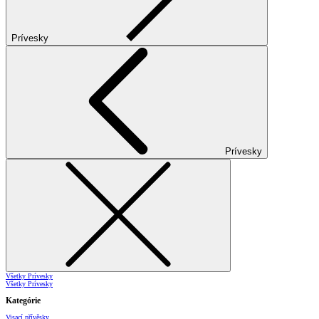
Prívesky
Prívesky
Všetky Prívesky
Všetky Prívesky
Kategórie
Visací přívěsky