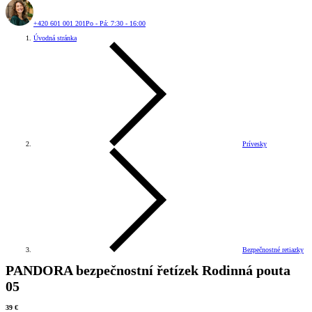
+420 601 001 201
Po - Pá: 7:30 - 16:00
Úvodná stránka
Prívesky
Bezpečnostné retiazky
PANDORA bezpečnostní řetízek Rodinná pouta
05
39 €