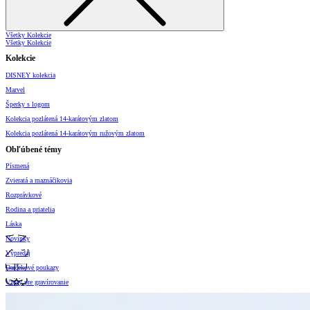
Všetky Kolekcie
Všetky Kolekcie
Kolekcie
DISNEY kolekcia
Marvel
Šperky s logom
Kolekcia pozlátená 14-karátovým zlatom
Kolekcia pozlátená 14-karátovým ružovým zlatom
Obľúbené témy
Písmená
Zvieratá a maznáčikovia
Rozprávkové
Rodina a priatelia
Láska
Novinky
Výpredaj
Darčekové poukazy
Vzory pre gravírovanie