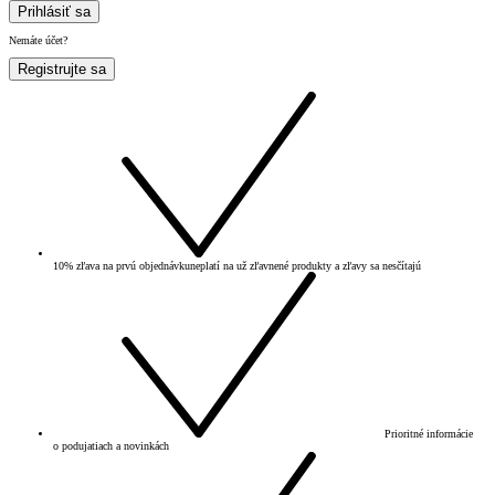
Prihlásiť sa
Nemáte účet?
Registrujte sa
10% zľava na prvú objednávku
neplatí na už zľavnené produkty a zľavy sa nesčítajú
Prioritné informácie
o podujatiach a novinkách