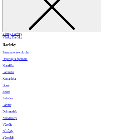
Všetky Darčeky
Všetky Darčeky
Darčeky
Znamenie zverokruhu
Doplnky k šperkom
Mamička
Partnerka
Kamarátka
Dcéra
Sestra
Babička
Partner
Deň matiek
Narodeniny
Výročie
Novinky
Výpredaj