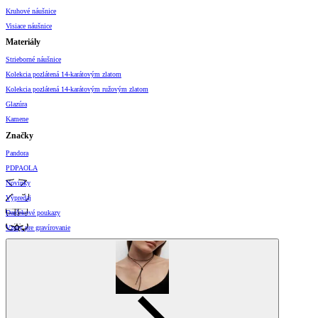
Kruhové náušnice
Visiace náušnice
Materiály
Strieborné náušnice
Kolekcia pozlátená 14-karátovým zlatom
Kolekcia pozlátená 14-karátovým ružovým zlatom
Glazúra
Kamene
Značky
Pandora
PDPAOLA
Novinky
Výpredaj
Darčekové poukazy
Vzory pre gravírovanie