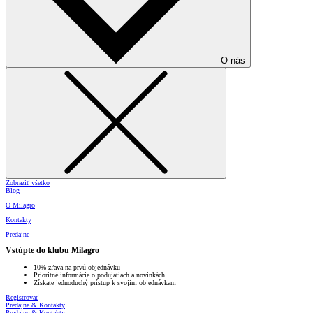
O nás
Zobraziť všetko
Blog
O Milagro
Kontakty
Predajne
Vstúpte do klubu Milagro
10% zľava na prvú objednávku
Prioritné informácie o podujatiach a novinkách
Získate jednoduchý prístup k svojim objednávkam
Registrovať
Predajne & Kontakty
Predajne & Kontakty