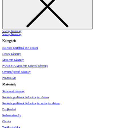
Všetky Náramky
Všetky Náramky
Kategórie
Kolekcia pozlátená 18K zlatom
Disney náramky
Moments náramky
PANDORA Moments posuvné náramky
Otvorené pevné náramky
Pandora Me
Materiály
Strieborné náramky
Kolekcia pozlátená 14-karátovým zlatom
Kolekcia pozlátená 14-karátovým ružovým zlatom
Dvojfarebné
Kožené náramky
Glazúra
Textilná šnúrka