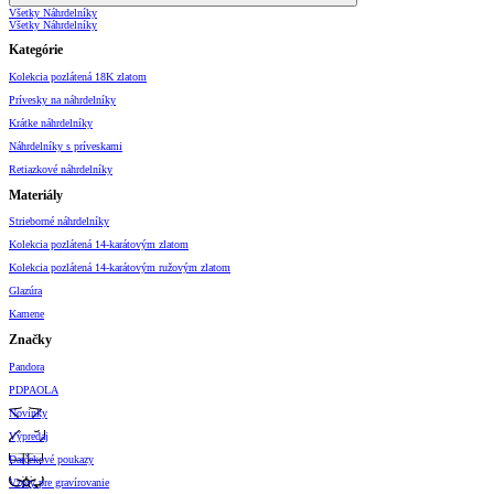
Všetky Náhrdelníky
Všetky Náhrdelníky
Kategórie
Kolekcia pozlátená 18K zlatom
Prívesky na náhrdelníky
Krátke náhrdelníky
Náhrdelníky s príveskami
Retiazkové náhrdelníky
Materiály
Strieborné náhrdelníky
Kolekcia pozlátená 14-karátovým zlatom
Kolekcia pozlátená 14-karátovým ružovým zlatom
Glazúra
Kamene
Značky
Pandora
PDPAOLA
Novinky
Výpredaj
Darčekové poukazy
Vzory pre gravírovanie