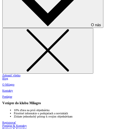
O nás
Zobraziť všetko
Blog
O Milagro
Kontakty
Predajne
Vstúpte do klubu Milagro
10% zľava na prvú objednávku
Prioritné informácie o podujatiach a novinkách
Získate jednoduchý prístup k svojim objednávkam
Registrovať
Predajne & Kontakty
Predajne & Kontakty