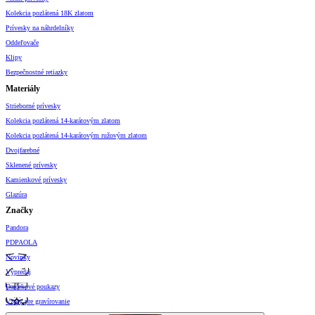
Kolekcia pozlátená 18K zlatom
Prívesky na náhrdelníky
Oddeľovače
Klipy
Bezpečnostné retiazky
Materiály
Strieborné prívesky
Kolekcia pozlátená 14-karátovým zlatom
Kolekcia pozlátená 14-karátovým ružovým zlatom
Dvojfarebné
Sklenené prívesky
Kamienkové prívesky
Glazúra
Značky
Pandora
PDPAOLA
Novinky
Výpredaj
Darčekové poukazy
Vzory pre gravírovanie