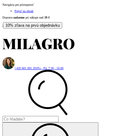
Navigácia pre prístupnosť
Prejsť na obsah
Doprava
zadarmo
pri nákupe nad
39
€
10% zľava na prvú objednávku
|
+420 601 001 201
Po - Pá: 7:30 - 16:00