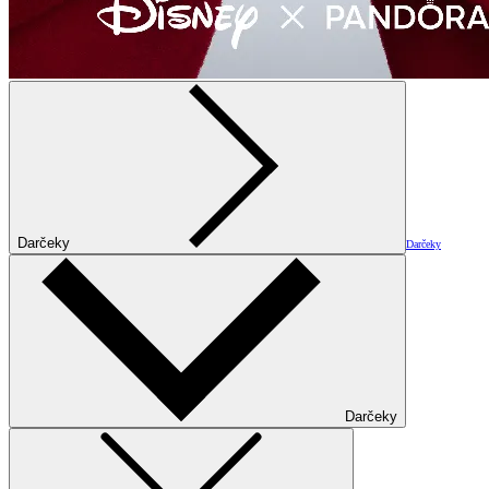
Darčeky
Darčeky
Darčeky