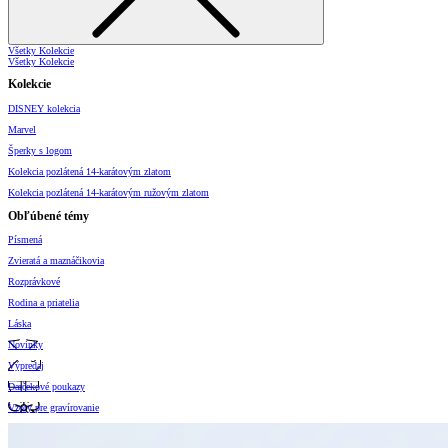
Všetky Kolekcie
Všetky Kolekcie
Kolekcie
DISNEY kolekcia
Marvel
Šperky s logom
Kolekcia pozlátená 14-karátovým zlatom
Kolekcia pozlátená 14-karátovým ružovým zlatom
Obľúbené témy
Písmená
Zvieratá a maznáčikovia
Rozprávkové
Rodina a priatelia
Láska
Novinky
Výpredaj
Darčekové poukazy
Vzory pre gravírovanie