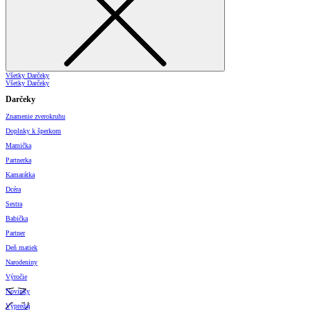
Všetky Darčeky
Všetky Darčeky
Darčeky
Znamenie zverokruhu
Doplnky k šperkom
Mamička
Partnerka
Kamarátka
Dcéra
Sestra
Babička
Partner
Deň matiek
Narodeniny
Výročie
Novinky
Výpredaj