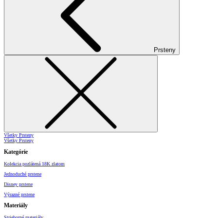
Prsteny
Všetky Prsteny
Všetky Prsteny
Kategórie
Kolekcia pozlátená 18K zlatom
Jednoduché prstene
Disney prstene
Výrazné prstene
Materiály
Strieborné materiály