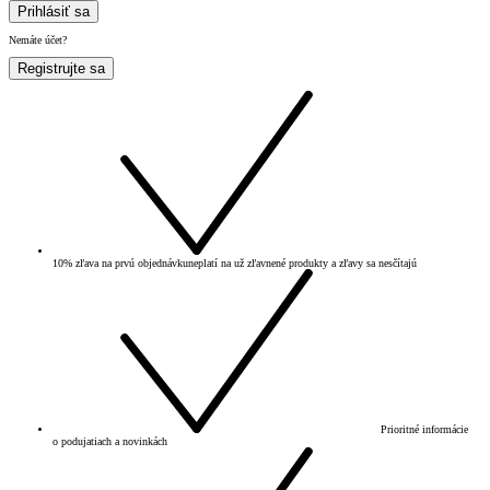
Prihlásiť sa
Nemáte účet?
Registrujte sa
10% zľava na prvú objednávku
neplatí na už zľavnené produkty a zľavy sa nesčítajú
Prioritné informácie
o podujatiach a novinkách