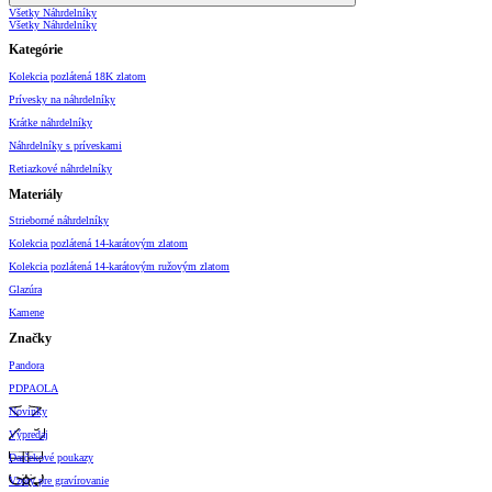
Všetky Náhrdelníky
Všetky Náhrdelníky
Kategórie
Kolekcia pozlátená 18K zlatom
Prívesky na náhrdelníky
Krátke náhrdelníky
Náhrdelníky s príveskami
Retiazkové náhrdelníky
Materiály
Strieborné náhrdelníky
Kolekcia pozlátená 14-karátovým zlatom
Kolekcia pozlátená 14-karátovým ružovým zlatom
Glazúra
Kamene
Značky
Pandora
PDPAOLA
Novinky
Výpredaj
Darčekové poukazy
Vzory pre gravírovanie