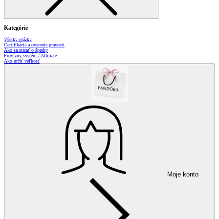
Kategórie
Všetky otázky
Certifikácia a overenie pravosti
Ako sa starať o šperky
Provízny systém / Affiliate
Ako určiť veľkosť
Moje konto