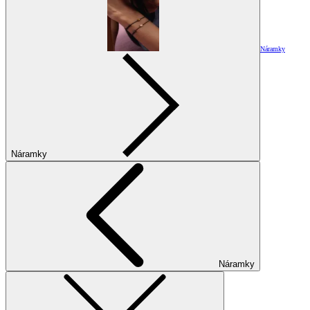
Náramky
Náramky
Náramky