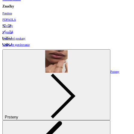
Značky
Pandora
PDPAOLA
Novinky
Výpredaj
Darčekové poukazy
Vzory pre gravírovanie
Prsteny
Prsteny