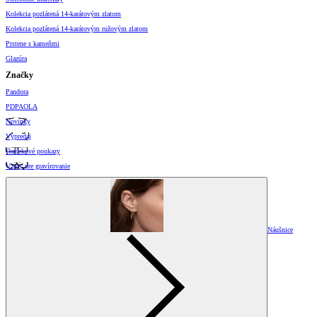
Kolekcia pozlátená 14-karátovým zlatom
Kolekcia pozlátená 14-karátovým ružovým zlatom
Prstene s kameňmi
Glazúra
Značky
Pandora
PDPAOLA
Novinky
Výpredaj
Darčekové poukazy
Vzory pre gravírovanie
Náušnice