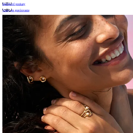
Darčekové poukazy
Vzory pre gravírovanie