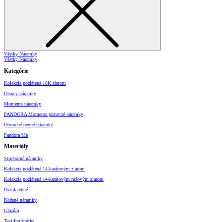
Všetky Náramky
Všetky Náramky
Kategórie
Kolekcia pozlátená 18K zlatom
Disney náramky
Moments náramky
PANDORA Moments posuvné náramky
Otvorené pevné náramky
Pandora Me
Materiály
Strieborné náramky
Kolekcia pozlátená 14-karátovým zlatom
Kolekcia pozlátená 14-karátovým ružovým zlatom
Dvojfarebné
Kožené náramky
Glazúra
Textilná šnúrka