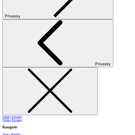
Prívesky
Prívesky
Všetky Prívesky
Všetky Prívesky
Kategórie
Visací přívěsky