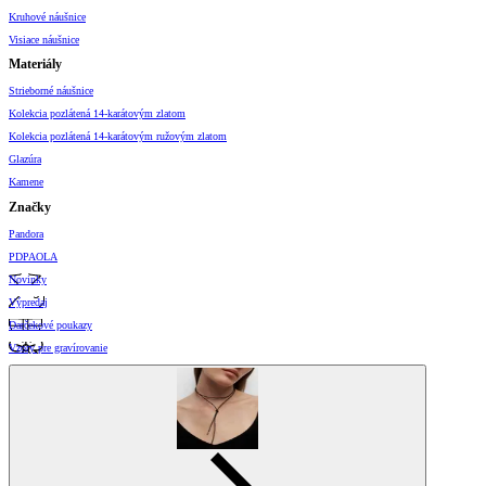
Kruhové náušnice
Visiace náušnice
Materiály
Strieborné náušnice
Kolekcia pozlátená 14-karátovým zlatom
Kolekcia pozlátená 14-karátovým ružovým zlatom
Glazúra
Kamene
Značky
Pandora
PDPAOLA
Novinky
Výpredaj
Darčekové poukazy
Vzory pre gravírovanie