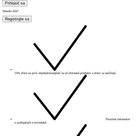
Prihlásiť sa
Nemáte účet?
Registrujte sa
10% zľava na prvú objednávku
neplatí na už zľavnené produkty a zľavy sa nesčítajú
Prioritné informácie
o podujatiach a novinkách