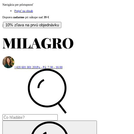
Navigácia pre prístupnosť
Prejsť na obsah
Doprava
zadarmo
pri nákupe nad
39
€
10% zľava na prvú objednávku
|
+420 601 001 201
Po - Pá: 7:30 - 16:00