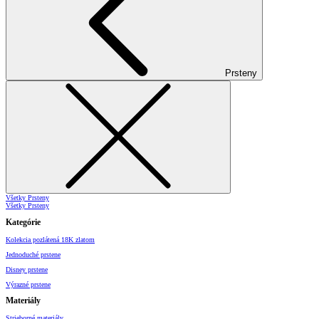
Prsteny
Všetky Prsteny
Všetky Prsteny
Kategórie
Kolekcia pozlátená 18K zlatom
Jednoduché prstene
Disney prstene
Výrazné prstene
Materiály
Strieborné materiály