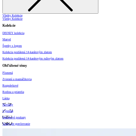
Všetky Kolekcie
Všetky Kolekcie
Kolekcie
DISNEY kolekcia
Marvel
Šperky s logom
Kolekcia pozlátená 14-karátovým zlatom
Kolekcia pozlátená 14-karátovým ružovým zlatom
Obľúbené témy
Písmená
Zvieratá a maznáčikovia
Rozprávkové
Rodina a priatelia
Láska
Novinky
Výpredaj
Darčekové poukazy
Vzory pre gravírovanie