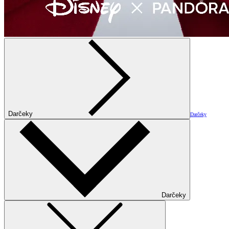
Darčeky
Darčeky
Darčeky