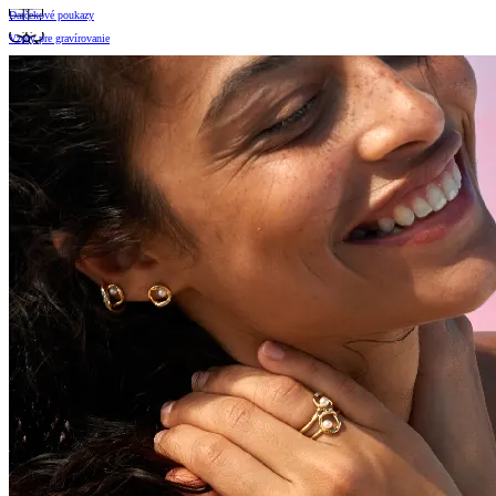
Darčekové poukazy
Vzory pre gravírovanie