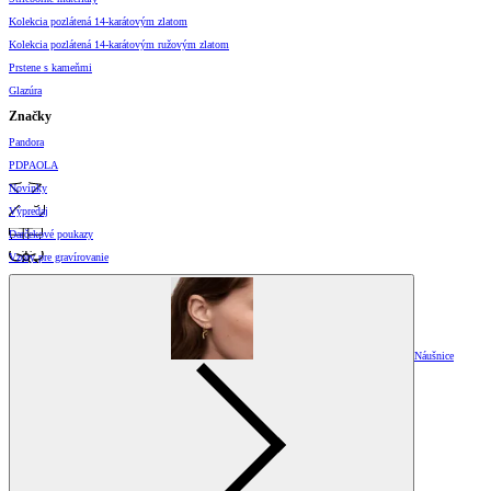
Kolekcia pozlátená 14-karátovým zlatom
Kolekcia pozlátená 14-karátovým ružovým zlatom
Prstene s kameňmi
Glazúra
Značky
Pandora
PDPAOLA
Novinky
Výpredaj
Darčekové poukazy
Vzory pre gravírovanie
Náušnice