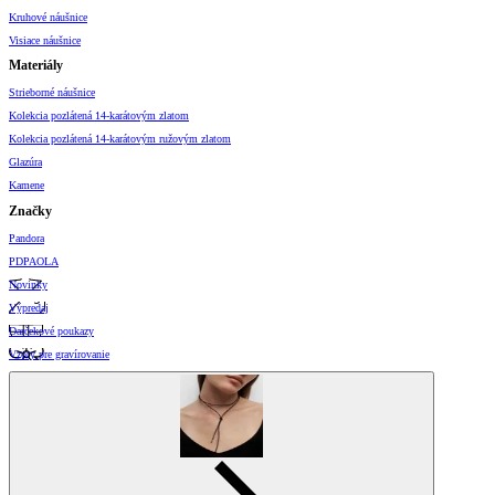
Kruhové náušnice
Visiace náušnice
Materiály
Strieborné náušnice
Kolekcia pozlátená 14-karátovým zlatom
Kolekcia pozlátená 14-karátovým ružovým zlatom
Glazúra
Kamene
Značky
Pandora
PDPAOLA
Novinky
Výpredaj
Darčekové poukazy
Vzory pre gravírovanie