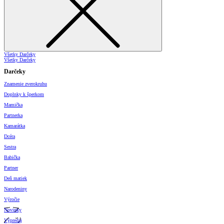
Všetky Darčeky
Všetky Darčeky
Darčeky
Znamenie zverokruhu
Doplnky k šperkom
Mamička
Partnerka
Kamarátka
Dcéra
Sestra
Babička
Partner
Deň matiek
Narodeniny
Výročie
Novinky
Výpredaj