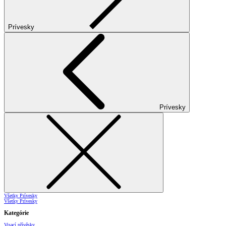
Prívesky
Prívesky
Všetky Prívesky
Všetky Prívesky
Kategórie
Visací přívěsky