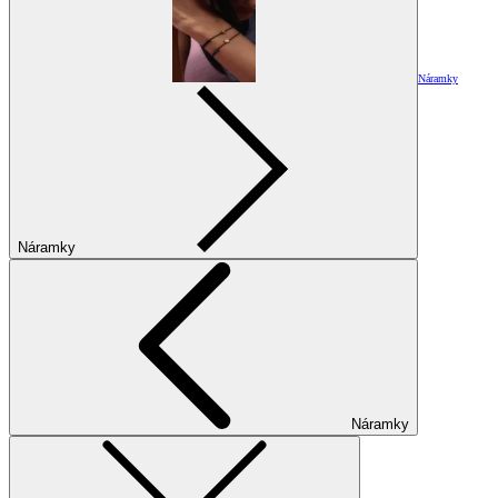
Náramky
Náramky
Náramky