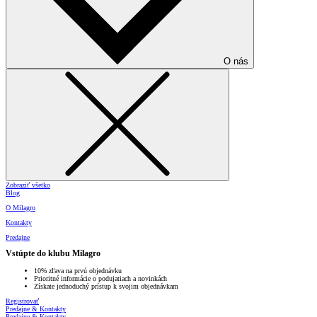
O nás
Zobraziť všetko
Blog
O Milagro
Kontakty
Predajne
Vstúpte do klubu Milagro
10% zľava na prvú objednávku
Prioritné informácie o podujatiach a novinkách
Získate jednoduchý prístup k svojim objednávkam
Registrovať
Predajne & Kontakty
Predajne & Kontakty