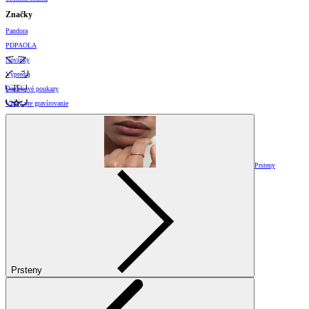
Značky
Pandora
PDPAOLA
Novinky
Výpredaj
Darčekové poukazy
Vzory pre gravírovanie
Prsteny
Prsteny