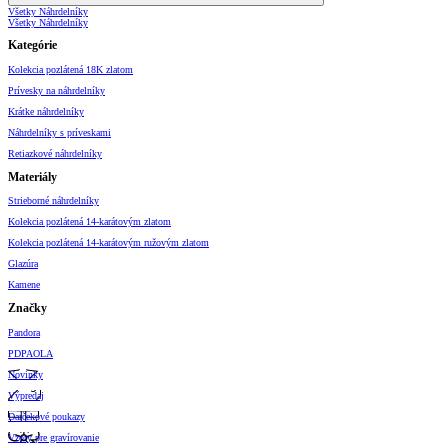
Všetky Náhrdelníky
Všetky Náhrdelníky
Kategórie
Kolekcia pozlátená 18K zlatom
Prívesky na náhrdelníky
Krátke náhrdelníky
Náhrdelníky s príveskami
Retiazkové náhrdelníky
Materiály
Strieborné náhrdelníky
Kolekcia pozlátená 14-karátovým zlatom
Kolekcia pozlátená 14-karátovým ružovým zlatom
Glazúra
Kamene
Značky
Pandora
PDPAOLA
Novinky
Výpredaj
Darčekové poukazy
Vzory pre gravírovanie