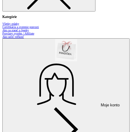
Kategórie
Všetky otázky
Certifikácia a overenie pravosti
Ako sa starať o šperky
Provízny systém / Affiliate
Ako určiť veľkosť
Moje konto