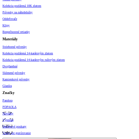
Kolekcia pozlátená 18K zlatom
Prívesky na náhrdelníky
Oddeľovače
Klipy
Bezpečnostné retiazky
Materiály
Strieborné prívesky
Kolekcia pozlátená 14-karátovým zlatom
Kolekcia pozlátená 14-karátovým ružovým zlatom
Dvojfarebné
Sklenené prívesky
Kamienkové prívesky
Glazúra
Značky
Pandora
PDPAOLA
Novinky
Výpredaj
Darčekové poukazy
Vzory pre gravírovanie