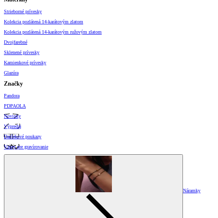
Strieborné prívesky
Kolekcia pozlátená 14-karátovým zlatom
Kolekcia pozlátená 14-karátovým ružovým zlatom
Dvojfarebné
Sklenené prívesky
Kamienkové prívesky
Glazúra
Značky
Pandora
PDPAOLA
Novinky
Výpredaj
Darčekové poukazy
Vzory pre gravírovanie
Náramky