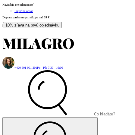
Navigácia pre prístupnosť
Prejsť na obsah
Doprava
zadarmo
pri nákupe nad
39
€
10% zľava na prvú objednávku
|
+420 601 001 201
Po - Pá: 7:30 - 16:00