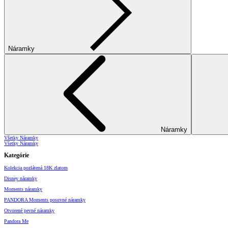
Náramky
Náramky
Všetky Náramky
Všetky Náramky
Kategórie
Kolekcia pozlátená 18K zlatom
Disney náramky
Moments náramky
PANDORA Moments posuvné náramky
Otvorené pevné náramky
Pandora Me