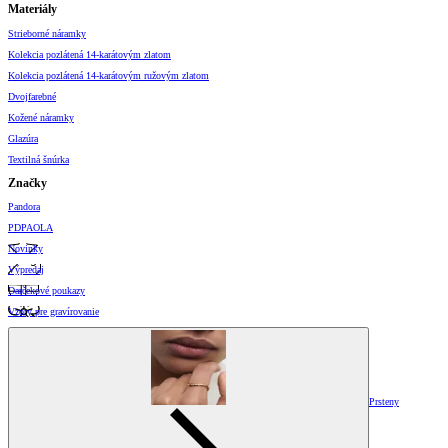
Materiály
Strieborné náramky
Kolekcia pozlátená 14-karátovým zlatom
Kolekcia pozlátená 14-karátovým ružovým zlatom
Dvojfarebné
Kožené náramky
Glazúra
Textilná šnúrka
Značky
Pandora
PDPAOLA
Novinky
Výpredaj
Darčekové poukazy
Vzory pre gravírovanie
Prsteny