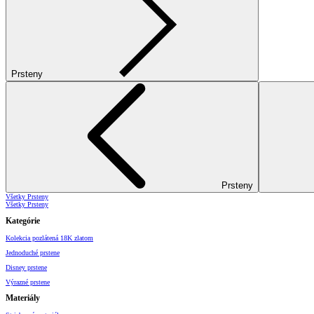
Prsteny
Prsteny
Všetky Prsteny
Všetky Prsteny
Kategórie
Kolekcia pozlátená 18K zlatom
Jednoduché prstene
Disney prstene
Výrazné prstene
Materiály