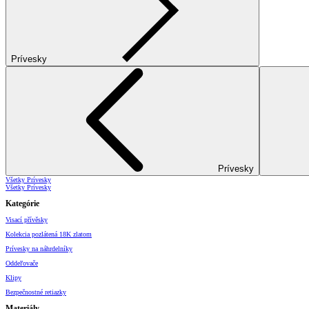
Prívesky
Prívesky
Všetky Prívesky
Všetky Prívesky
Kategórie
Visací přívěsky
Kolekcia pozlátená 18K zlatom
Prívesky na náhrdelníky
Oddeľovače
Klipy
Bezpečnostné retiazky
Materiály