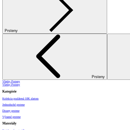
Prsteny
Prsteny
Všetky Prsteny
Všetky Prsteny
Kategórie
Kolekcia pozlátená 18K zlatom
Jednoduché prstene
Disney prstene
Výrazné prstene
Materiály