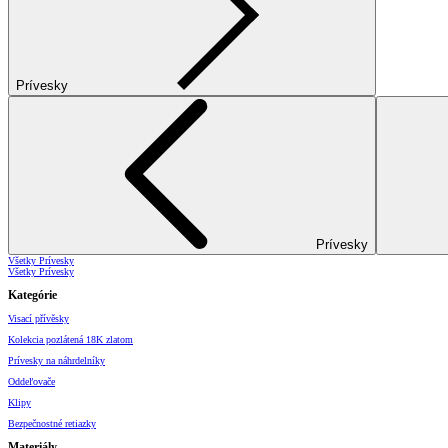
Prívesky
Prívesky
Všetky Prívesky
Všetky Prívesky
Kategórie
Visací přívěsky
Kolekcia pozlátená 18K zlatom
Prívesky na náhrdelníky
Oddeľovače
Klipy
Bezpečnostné retiazky
Materiály