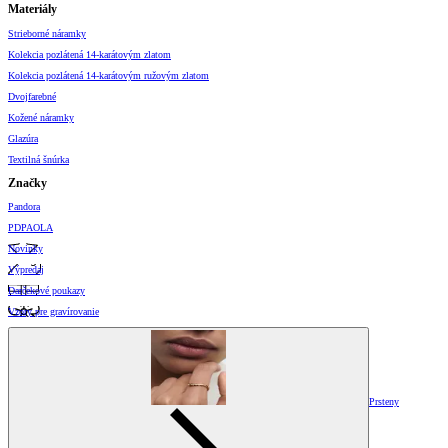
Materiály
Strieborné náramky
Kolekcia pozlátená 14-karátovým zlatom
Kolekcia pozlátená 14-karátovým ružovým zlatom
Dvojfarebné
Kožené náramky
Glazúra
Textilná šnúrka
Značky
Pandora
PDPAOLA
Novinky
Výpredaj
Darčekové poukazy
Vzory pre gravírovanie
Prsteny