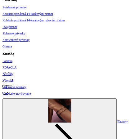
Strieborné prívesky
Kolekcia pozlátená 14-karátovým zlatom
Kolekcia pozlátená 14-karátovým ružovým zlatom
Dvojfarebné
Sklenené prívesky
Kamienkové prívesky
Glazúra
Značky
Pandora
PDPAOLA
Novinky
Výpredaj
Darčekové poukazy
Vzory pre gravírovanie
Náramky