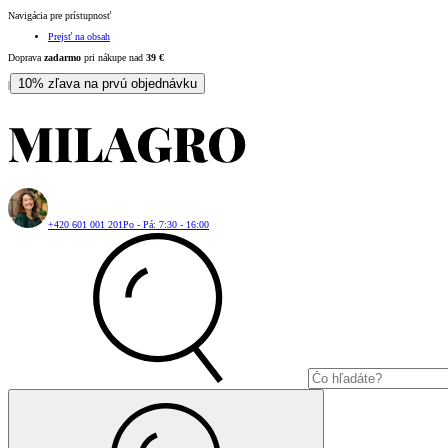
Navigácia pre prístupnosť
Prejsť na obsah
Doprava
zadarmo
pri nákupe nad
39
€
10% zľava na prvú objednávku
|
+420 601 001 201
Po - Pá: 7:30 - 16:00