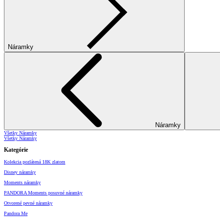
Náramky
Náramky
Všetky Náramky
Všetky Náramky
Kategórie
Kolekcia pozlátená 18K zlatom
Disney náramky
Moments náramky
PANDORA Moments posuvné náramky
Otvorené pevné náramky
Pandora Me