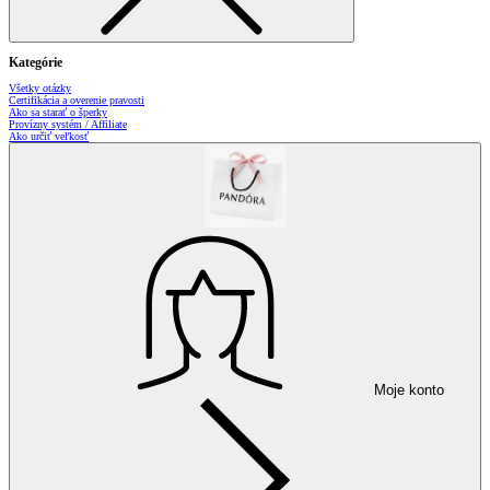
Kategórie
Všetky otázky
Certifikácia a overenie pravosti
Ako sa starať o šperky
Provízny systém / Affiliate
Ako určiť veľkosť
Moje konto