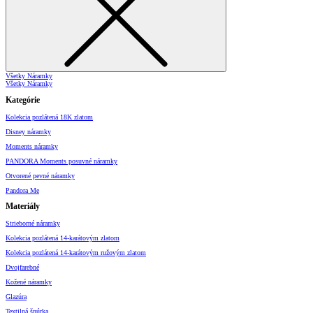
Všetky Náramky
Všetky Náramky
Kategórie
Kolekcia pozlátená 18K zlatom
Disney náramky
Moments náramky
PANDORA Moments posuvné náramky
Otvorené pevné náramky
Pandora Me
Materiály
Strieborné náramky
Kolekcia pozlátená 14-karátovým zlatom
Kolekcia pozlátená 14-karátovým ružovým zlatom
Dvojfarebné
Kožené náramky
Glazúra
Textilná šnúrka