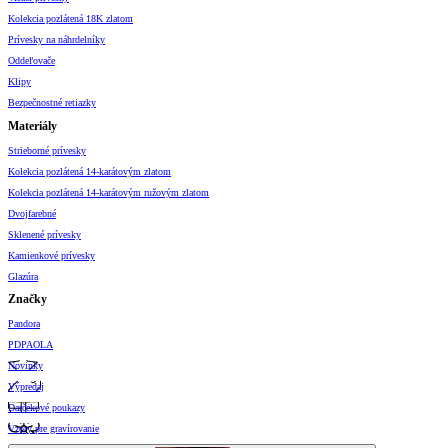
Kolekcia pozlátená 18K zlatom
Prívesky na náhrdelníky
Oddeľovače
Klipy
Bezpečnostné retiazky
Materiály
Strieborné prívesky
Kolekcia pozlátená 14-karátovým zlatom
Kolekcia pozlátená 14-karátovým ružovým zlatom
Dvojfarebné
Sklenené prívesky
Kamienkové prívesky
Glazúra
Značky
Pandora
PDPAOLA
Novinky
Výpredaj
Darčekové poukazy
Vzory pre gravírovanie