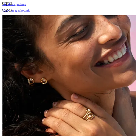
Darčekové poukazy
Vzory pre gravírovanie