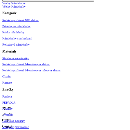
Všetky Náhrdelníky
Všetky Náhrdelníky
Kategórie
Kolekcia pozlátená 18K zlatom
Prívesky na náhrdelníky
Krátke náhrdelníky
Náhrdelníky s príveskami
Retiazkové náhrdelníky
Materiály
Strieborné náhrdelníky
Kolekcia pozlátená 14-karátovým zlatom
Kolekcia pozlátená 14-karátovým ružovým zlatom
Glazúra
Kamene
Značky
Pandora
PDPAOLA
Novinky
Výpredaj
Darčekové poukazy
Vzory pre gravírovanie