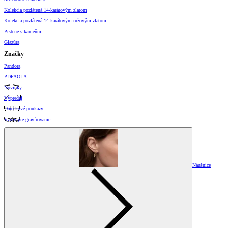
Kolekcia pozlátená 14-karátovým zlatom
Kolekcia pozlátená 14-karátovým ružovým zlatom
Prstene s kameňmi
Glazúra
Značky
Pandora
PDPAOLA
Novinky
Výpredaj
Darčekové poukazy
Vzory pre gravírovanie
Náušnice