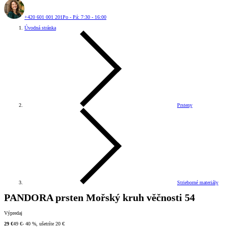
+420 601 001 201
Po - Pá: 7:30 - 16:00
Úvodná stránka
Prsteny
Strieborné materiály
PANDORA prsten Mořský kruh věčnosti 54
Výpredaj
29 €
49 €
- 40 %, ušetríte 20 €