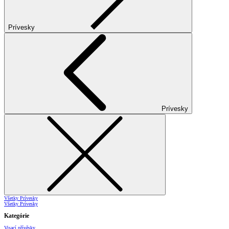
Prívesky
Prívesky
Všetky Prívesky
Všetky Prívesky
Kategórie
Visací přívěsky