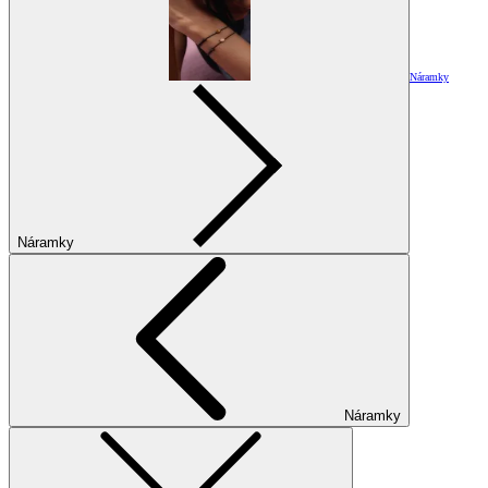
Náramky
Náramky
Náramky