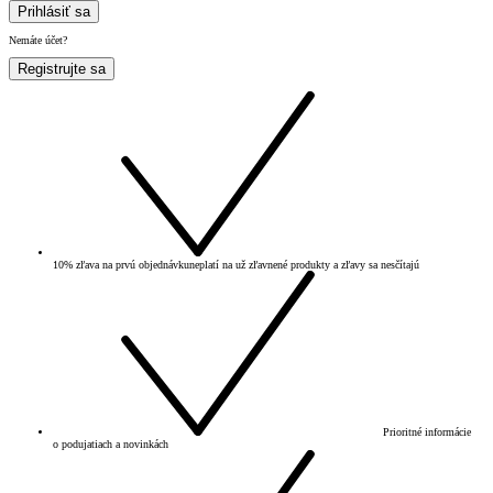
Prihlásiť sa
Nemáte účet?
Registrujte sa
10% zľava na prvú objednávku
neplatí na už zľavnené produkty a zľavy sa nesčítajú
Prioritné informácie
o podujatiach a novinkách