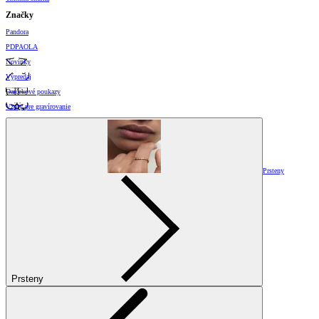
Značky
Pandora
PDPAOLA
Novinky
Výpredaj
Darčekové poukazy
Vzory pre gravírovanie
Prsteny
Prsteny