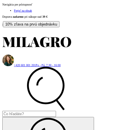
Navigácia pre prístupnosť
Prejsť na obsah
Doprava
zadarmo
pri nákupe nad
39
€
10% zľava na prvú objednávku
|
+420 601 001 201
Po - Pá: 7:30 - 16:00