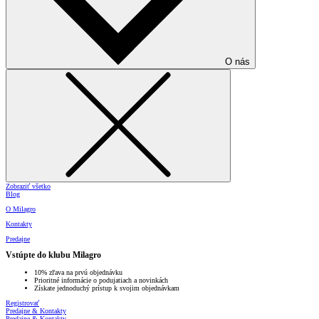
O nás
Zobraziť všetko
Blog
O Milagro
Kontakty
Predajne
Vstúpte do klubu Milagro
10% zľava na prvú objednávku
Prioritné informácie o podujatiach a novinkách
Získate jednoduchý prístup k svojim objednávkam
Registrovať
Predajne & Kontakty
Predajne & Kontakty