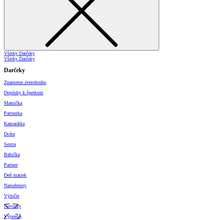
Všetky Darčeky
Všetky Darčeky
Darčeky
Znamenie zverokruhu
Doplnky k šperkom
Mamička
Partnerka
Kamarátka
Dcéra
Sestra
Babička
Partner
Deň matiek
Narodeniny
Výročie
Novinky
Výpredaj