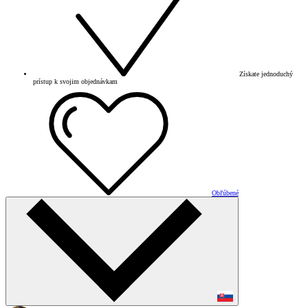
Získate jednoduchý
prístup k svojim objednávkam
Obľúbené