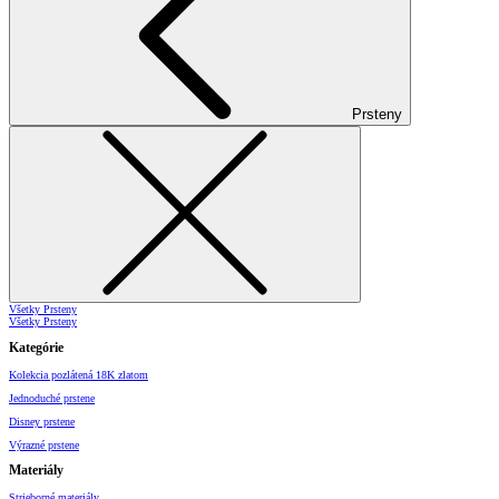
Prsteny
Všetky Prsteny
Všetky Prsteny
Kategórie
Kolekcia pozlátená 18K zlatom
Jednoduché prstene
Disney prstene
Výrazné prstene
Materiály
Strieborné materiály