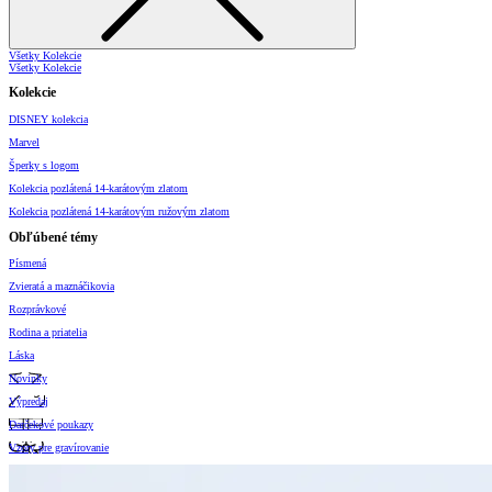
Všetky Kolekcie
Všetky Kolekcie
Kolekcie
DISNEY kolekcia
Marvel
Šperky s logom
Kolekcia pozlátená 14-karátovým zlatom
Kolekcia pozlátená 14-karátovým ružovým zlatom
Obľúbené témy
Písmená
Zvieratá a maznáčikovia
Rozprávkové
Rodina a priatelia
Láska
Novinky
Výpredaj
Darčekové poukazy
Vzory pre gravírovanie