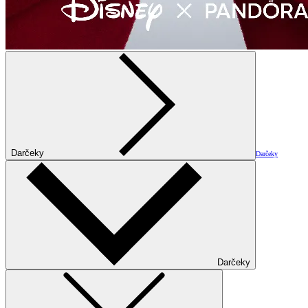
Darčeky
Darčeky
Darčeky