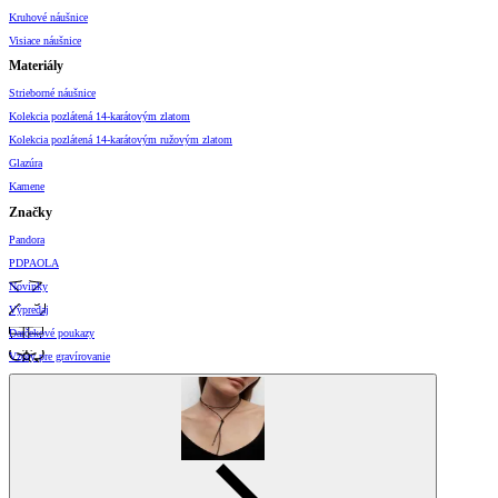
Kruhové náušnice
Visiace náušnice
Materiály
Strieborné náušnice
Kolekcia pozlátená 14-karátovým zlatom
Kolekcia pozlátená 14-karátovým ružovým zlatom
Glazúra
Kamene
Značky
Pandora
PDPAOLA
Novinky
Výpredaj
Darčekové poukazy
Vzory pre gravírovanie