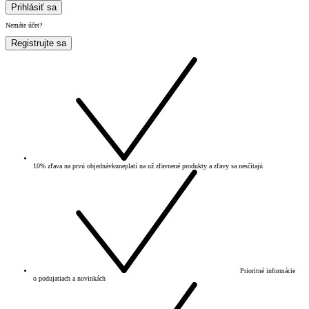
Prihlásiť sa
Nemáte účet?
Registrujte sa
10% zľava na prvú objednávku
neplatí na už zľavnené produkty a zľavy sa nesčítajú
Prioritné informácie
o podujatiach a novinkách