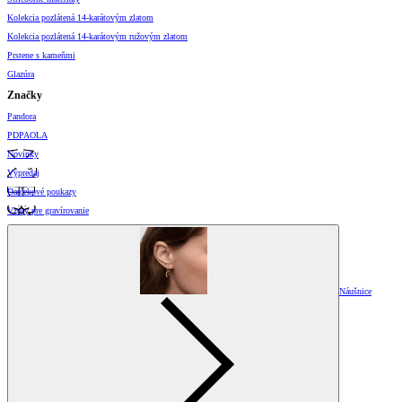
Kolekcia pozlátená 14-karátovým zlatom
Kolekcia pozlátená 14-karátovým ružovým zlatom
Prstene s kameňmi
Glazúra
Značky
Pandora
PDPAOLA
Novinky
Výpredaj
Darčekové poukazy
Vzory pre gravírovanie
Náušnice