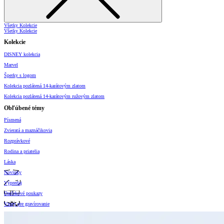
Všetky Kolekcie
Všetky Kolekcie
Kolekcie
DISNEY kolekcia
Marvel
Šperky s logom
Kolekcia pozlátená 14-karátovým zlatom
Kolekcia pozlátená 14-karátovým ružovým zlatom
Obľúbené témy
Písmená
Zvieratá a maznáčikovia
Rozprávkové
Rodina a priatelia
Láska
Novinky
Výpredaj
Darčekové poukazy
Vzory pre gravírovanie