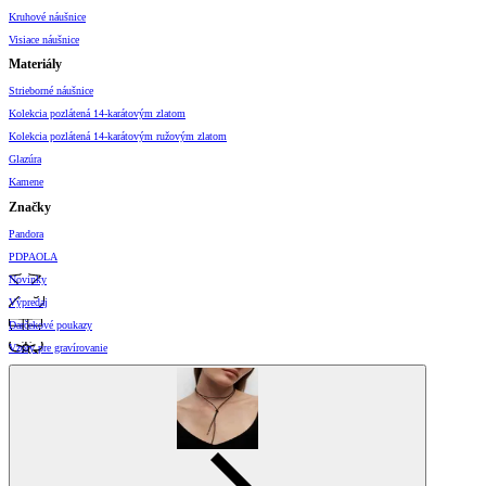
Kruhové náušnice
Visiace náušnice
Materiály
Strieborné náušnice
Kolekcia pozlátená 14-karátovým zlatom
Kolekcia pozlátená 14-karátovým ružovým zlatom
Glazúra
Kamene
Značky
Pandora
PDPAOLA
Novinky
Výpredaj
Darčekové poukazy
Vzory pre gravírovanie