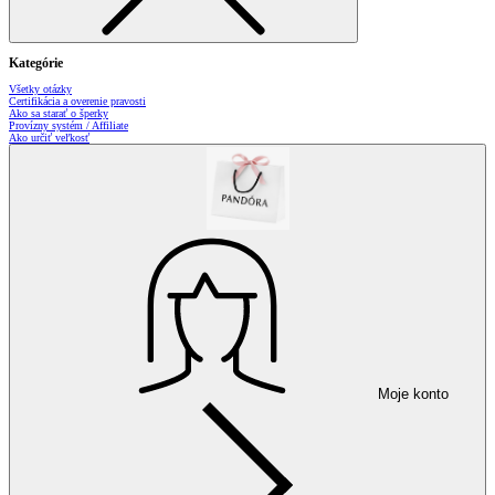
Kategórie
Všetky otázky
Certifikácia a overenie pravosti
Ako sa starať o šperky
Provízny systém / Affiliate
Ako určiť veľkosť
Moje konto