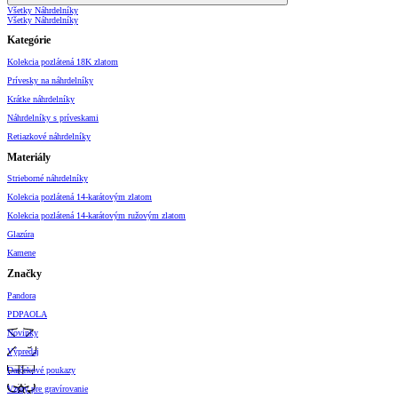
Všetky Náhrdelníky
Všetky Náhrdelníky
Kategórie
Kolekcia pozlátená 18K zlatom
Prívesky na náhrdelníky
Krátke náhrdelníky
Náhrdelníky s príveskami
Retiazkové náhrdelníky
Materiály
Strieborné náhrdelníky
Kolekcia pozlátená 14-karátovým zlatom
Kolekcia pozlátená 14-karátovým ružovým zlatom
Glazúra
Kamene
Značky
Pandora
PDPAOLA
Novinky
Výpredaj
Darčekové poukazy
Vzory pre gravírovanie