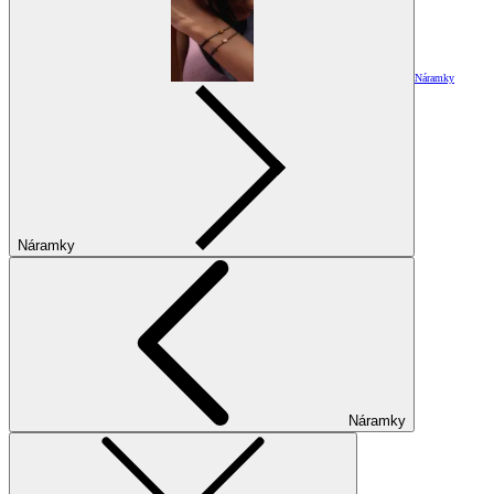
Náramky
Náramky
Náramky