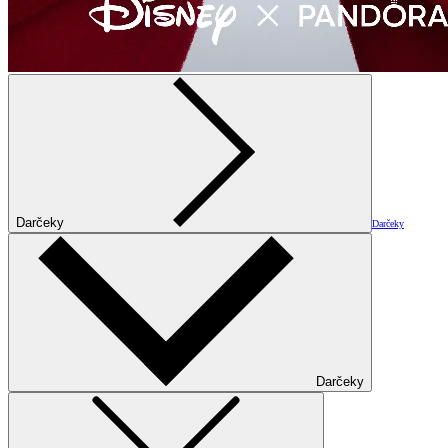
Darčeky
Darčeky
Darčeky