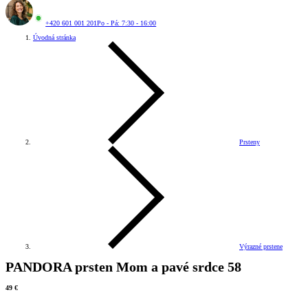
+420 601 001 201
Po - Pá: 7:30 - 16:00
Úvodná stránka
Prsteny
Výrazné prstene
PANDORA prsten Mom a pavé srdce 58
49 €