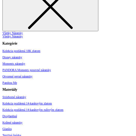
Všetky Náramky
Všetky Náramky
Kategórie
Kolekcia pozlátená 18K zlatom
Disney náramky
Moments náramky
PANDORA Moments posuvné náramky
Otvorené pevné náramky
Pandora Me
Materiály
Strieborné náramky
Kolekcia pozlátená 14-karátovým zlatom
Kolekcia pozlátená 14-karátovým ružovým zlatom
Dvojfarebné
Kožené náramky
Glazúra
Textilná šnúrka