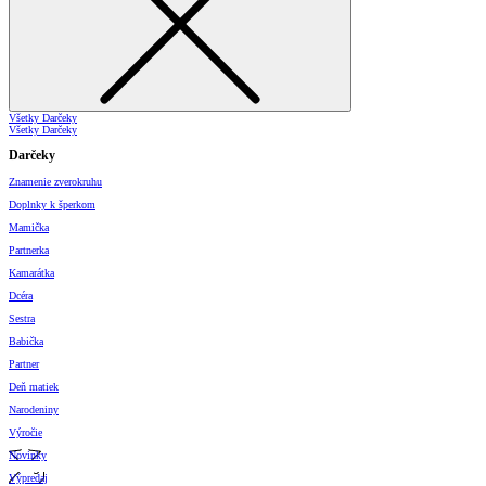
Všetky Darčeky
Všetky Darčeky
Darčeky
Znamenie zverokruhu
Doplnky k šperkom
Mamička
Partnerka
Kamarátka
Dcéra
Sestra
Babička
Partner
Deň matiek
Narodeniny
Výročie
Novinky
Výpredaj