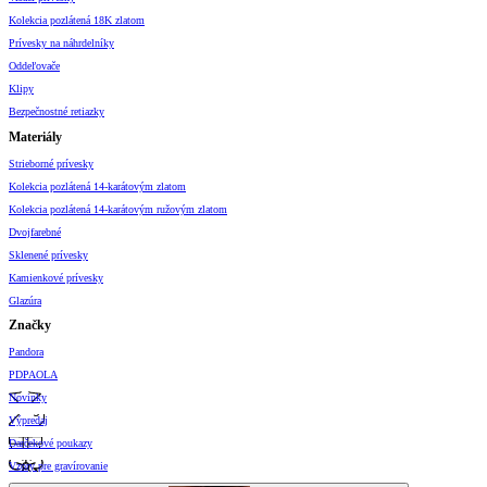
Kolekcia pozlátená 18K zlatom
Prívesky na náhrdelníky
Oddeľovače
Klipy
Bezpečnostné retiazky
Materiály
Strieborné prívesky
Kolekcia pozlátená 14-karátovým zlatom
Kolekcia pozlátená 14-karátovým ružovým zlatom
Dvojfarebné
Sklenené prívesky
Kamienkové prívesky
Glazúra
Značky
Pandora
PDPAOLA
Novinky
Výpredaj
Darčekové poukazy
Vzory pre gravírovanie