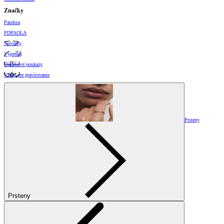
Značky
Pandora
PDPAOLA
Novinky
Výpredaj
Darčekové poukazy
Vzory pre gravírovanie
Prsteny
Prsteny