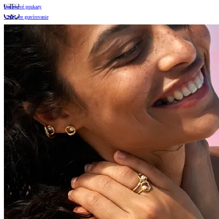
Darčekové poukazy
Vzory pre gravírovanie