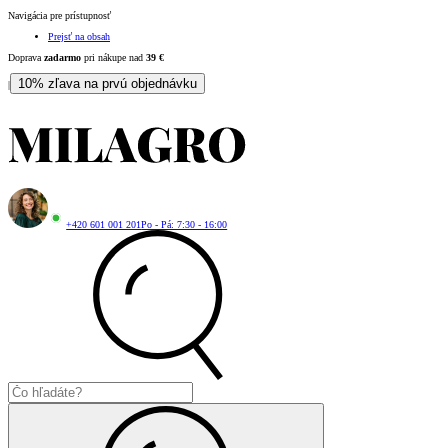
Navigácia pre prístupnosť
Prejsť na obsah
Doprava
zadarmo
pri nákupe nad
39
€
10% zľava na prvú objednávku
|
+420 601 001 201
Po - Pá: 7:30 - 16:00