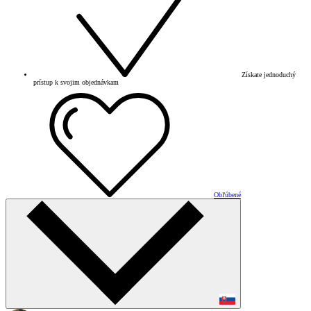
Získate jednoduchý
prístup k svojim objednávkam
Obľúbené