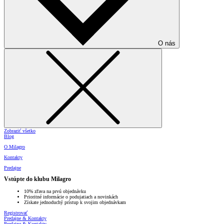
O nás
Zobraziť všetko
Blog
O Milagro
Kontakty
Predajne
Vstúpte do klubu Milagro
10% zľava na prvú objednávku
Prioritné informácie o podujatiach a novinkách
Získate jednoduchý prístup k svojim objednávkam
Registrovať
Predajne & Kontakty
Predajne & Kontakty