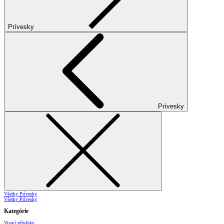
Prívesky
Prívesky
Všetky Prívesky
Všetky Prívesky
Kategórie
Visací přívěsky