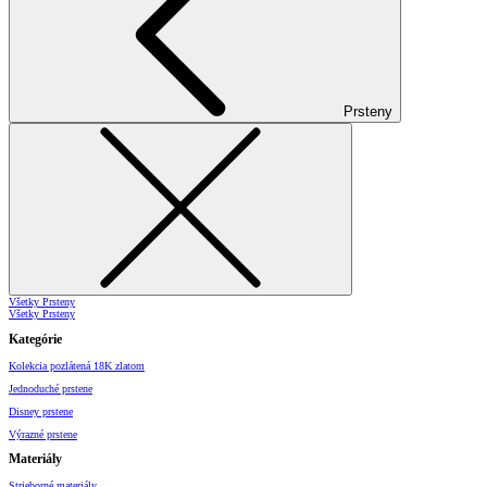
Prsteny
Všetky Prsteny
Všetky Prsteny
Kategórie
Kolekcia pozlátená 18K zlatom
Jednoduché prstene
Disney prstene
Výrazné prstene
Materiály
Strieborné materiály