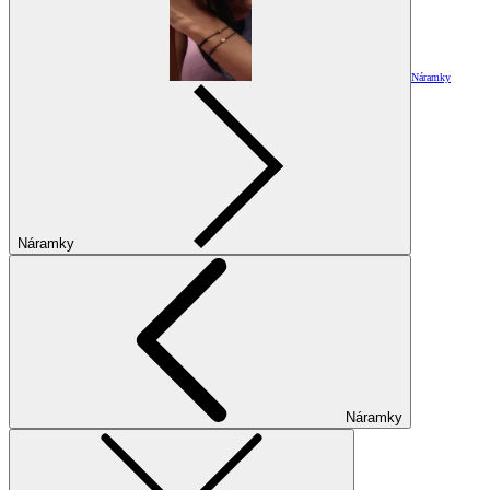
Náramky
Náramky
Náramky