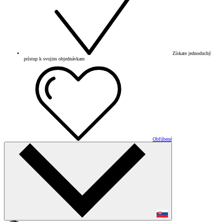
Získate jednoduchý
prístup k svojim objednávkam
Obľúbené