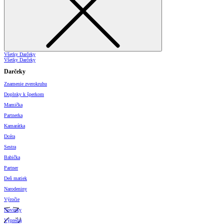
Všetky Darčeky
Všetky Darčeky
Darčeky
Znamenie zverokruhu
Doplnky k šperkom
Mamička
Partnerka
Kamarátka
Dcéra
Sestra
Babička
Partner
Deň matiek
Narodeniny
Výročie
Novinky
Výpredaj