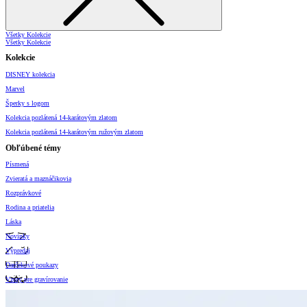
Všetky Kolekcie
Všetky Kolekcie
Kolekcie
DISNEY kolekcia
Marvel
Šperky s logom
Kolekcia pozlátená 14-karátovým zlatom
Kolekcia pozlátená 14-karátovým ružovým zlatom
Obľúbené témy
Písmená
Zvieratá a maznáčikovia
Rozprávkové
Rodina a priatelia
Láska
Novinky
Výpredaj
Darčekové poukazy
Vzory pre gravírovanie