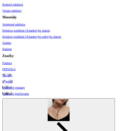
Kruhové náušnice
Visiace náušnice
Materiály
Strieborné náušnice
Kolekcia pozlátená 14-karátovým zlatom
Kolekcia pozlátená 14-karátovým ružovým zlatom
Glazúra
Kamene
Značky
Pandora
PDPAOLA
Novinky
Výpredaj
Darčekové poukazy
Vzory pre gravírovanie