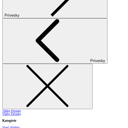
Prívesky
Prívesky
Všetky Prívesky
Všetky Prívesky
Kategórie
Visací přívěsky