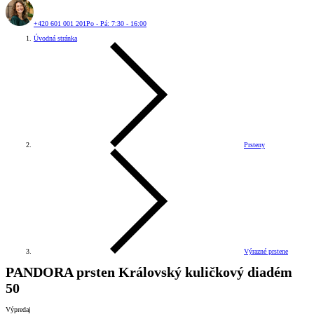
+420 601 001 201
Po - Pá: 7:30 - 16:00
Úvodná stránka
Prsteny
Výrazné prstene
PANDORA prsten Královský kuličkový diadém
50
Výpredaj