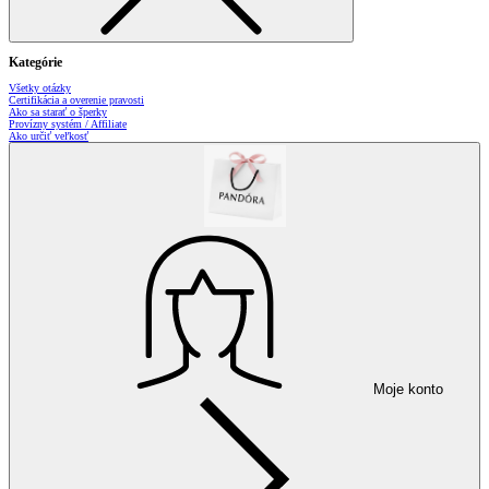
Kategórie
Všetky otázky
Certifikácia a overenie pravosti
Ako sa starať o šperky
Provízny systém / Affiliate
Ako určiť veľkosť
Moje konto