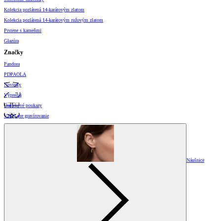
Kolekcia pozlátená 14-karátovým zlatom
Kolekcia pozlátená 14-karátovým ružovým zlatom
Prstene s kameňmi
Glazúra
Značky
Pandora
PDPAOLA
Novinky
Výpredaj
Darčekové poukazy
Vzory pre gravírovanie
Náušnice