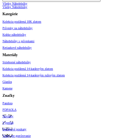
Všetky Náhrdelníky
Všetky Náhrdelníky
Kategórie
Kolekcia pozlátená 18K zlatom
Prívesky na náhrdelníky
Krátke náhrdelníky
Náhrdelníky s príveskami
Retiazkové náhrdelníky
Materiály
Strieborné náhrdelníky
Kolekcia pozlátená 14-karátovým zlatom
Kolekcia pozlátená 14-karátovým ružovým zlatom
Glazúra
Kamene
Značky
Pandora
PDPAOLA
Novinky
Výpredaj
Darčekové poukazy
Vzory pre gravírovanie