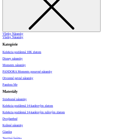
Všetky Náramky
Všetky Náramky
Kategórie
Kolekcia pozlátená 18K zlatom
Disney náramky
Moments náramky
PANDORA Moments posuvné náramky
Otvorené pevné náramky
Pandora Me
Materiály
Strieborné náramky
Kolekcia pozlátená 14-karátovým zlatom
Kolekcia pozlátená 14-karátovým ružovým zlatom
Dvojfarebné
Kožené náramky
Glazúra
Textilná šnúrka