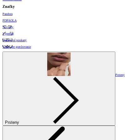
Značky
Pandora
PDPAOLA
Novinky
Výpredaj
Darčekové poukazy
Vzory pre gravírovanie
Prsteny
Prsteny