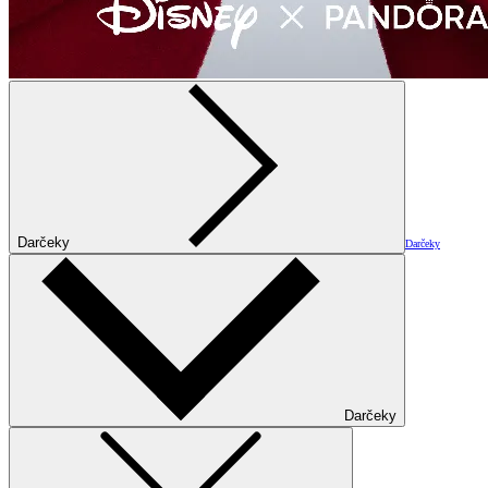
Darčeky
Darčeky
Darčeky