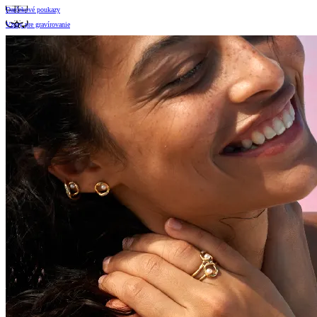
Darčekové poukazy
Vzory pre gravírovanie