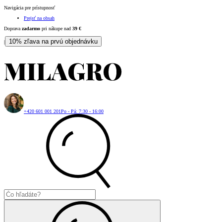
Navigácia pre prístupnosť
Prejsť na obsah
Doprava
zadarmo
pri nákupe nad
39
€
10% zľava na prvú objednávku
|
+420 601 001 201
Po - Pá: 7:30 - 16:00