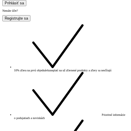
Prihlásiť sa
Nemáte účet?
Registrujte sa
10% zľava na prvú objednávku
neplatí na už zľavnené produkty a zľavy sa nesčítajú
Prioritné informácie
o podujatiach a novinkách