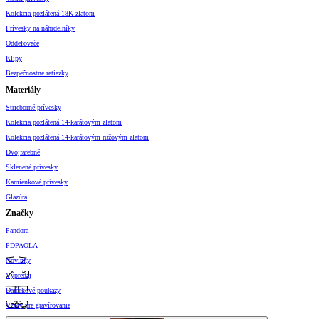
Kolekcia pozlátená 18K zlatom
Prívesky na náhrdelníky
Oddeľovače
Klipy
Bezpečnostné retiazky
Materiály
Strieborné prívesky
Kolekcia pozlátená 14-karátovým zlatom
Kolekcia pozlátená 14-karátovým ružovým zlatom
Dvojfarebné
Sklenené prívesky
Kamienkové prívesky
Glazúra
Značky
Pandora
PDPAOLA
Novinky
Výpredaj
Darčekové poukazy
Vzory pre gravírovanie