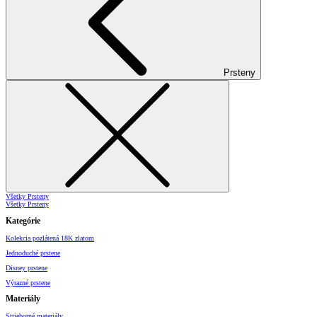
Prsteny
Všetky Prsteny
Všetky Prsteny
Kategórie
Kolekcia pozlátená 18K zlatom
Jednoduché prstene
Disney prstene
Výrazné prstene
Materiály
Strieborné materiály