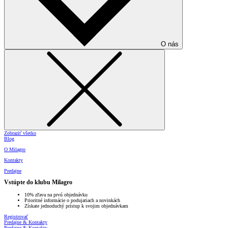
O nás
Zobraziť všetko
Blog
O Milagro
Kontakty
Predajne
Vstúpte do klubu Milagro
10% zľava na prvú objednávku
Prioritné informácie o podujatiach a novinkách
Získate jednoduchý prístup k svojim objednávkam
Registrovať
Predajne & Kontakty
Predajne & Kontakty