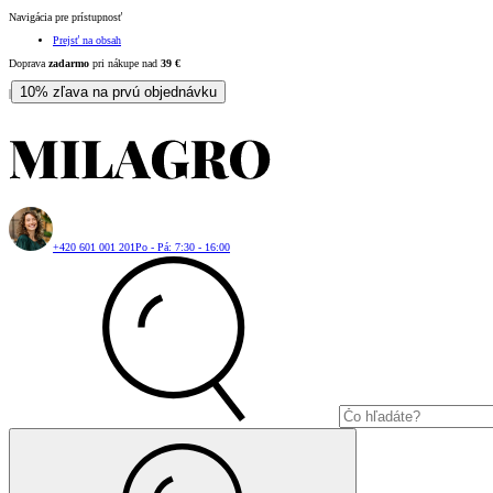
Navigácia pre prístupnosť
Prejsť na obsah
Doprava
zadarmo
pri nákupe nad
39
€
10% zľava na prvú objednávku
|
+420 601 001 201
Po - Pá: 7:30 - 16:00