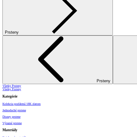
Prsteny
Prsteny
Všetky Prsteny
Všetky Prsteny
Kategórie
Kolekcia pozlátená 18K zlatom
Jednoduché prstene
Disney prstene
Výrazné prstene
Materiály