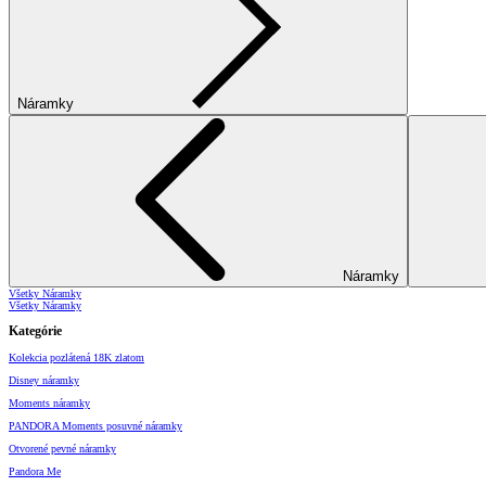
Náramky
Náramky
Všetky Náramky
Všetky Náramky
Kategórie
Kolekcia pozlátená 18K zlatom
Disney náramky
Moments náramky
PANDORA Moments posuvné náramky
Otvorené pevné náramky
Pandora Me