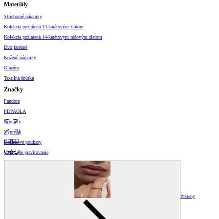
Materiály
Strieborné náramky
Kolekcia pozlátená 14-karátovým zlatom
Kolekcia pozlátená 14-karátovým ružovým zlatom
Dvojfarebné
Kožené náramky
Glazúra
Textilná šnúrka
Značky
Pandora
PDPAOLA
Novinky
Výpredaj
Darčekové poukazy
Vzory pre gravírovanie
Prsteny