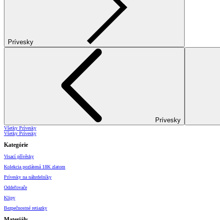
Prívesky
Prívesky
Všetky Prívesky
Všetky Prívesky
Kategórie
Visací přívěsky
Kolekcia pozlátená 18K zlatom
Prívesky na náhrdelníky
Oddeľovače
Klipy
Bezpečnostné retiazky
Materiály