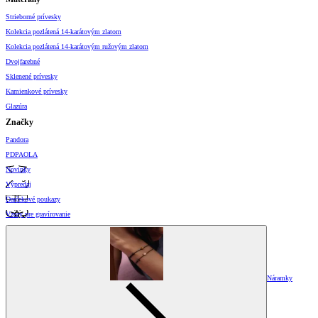
Strieborné prívesky
Kolekcia pozlátená 14-karátovým zlatom
Kolekcia pozlátená 14-karátovým ružovým zlatom
Dvojfarebné
Sklenené prívesky
Kamienkové prívesky
Glazúra
Značky
Pandora
PDPAOLA
Novinky
Výpredaj
Darčekové poukazy
Vzory pre gravírovanie
Náramky