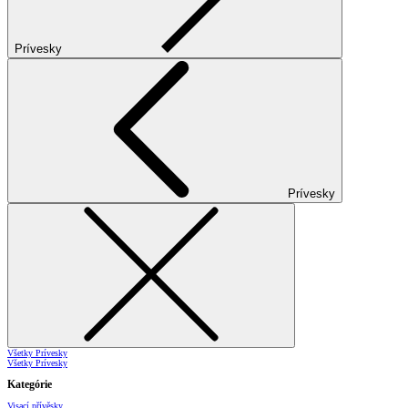
Prívesky
Prívesky
Všetky Prívesky
Všetky Prívesky
Kategórie
Visací přívěsky