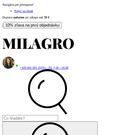
Navigácia pre prístupnosť
Prejsť na obsah
Doprava
zadarmo
pri nákupe nad
39
€
10% zľava na prvú objednávku
|
+420 601 001 201
Po - Pá: 7:30 - 16:00