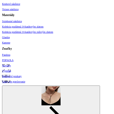
Kruhové náušnice
Visiace náušnice
Materiály
Strieborné náušnice
Kolekcia pozlátená 14-karátovým zlatom
Kolekcia pozlátená 14-karátovým ružovým zlatom
Glazúra
Kamene
Značky
Pandora
PDPAOLA
Novinky
Výpredaj
Darčekové poukazy
Vzory pre gravírovanie