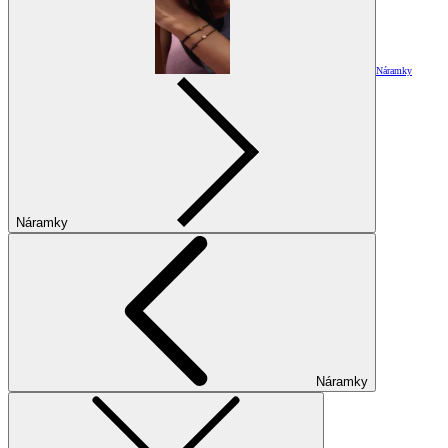
Náramky
Náramky
Náramky