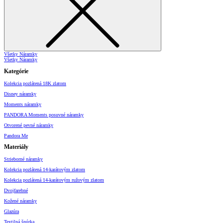
Všetky Náramky
Všetky Náramky
Kategórie
Kolekcia pozlátená 18K zlatom
Disney náramky
Moments náramky
PANDORA Moments posuvné náramky
Otvorené pevné náramky
Pandora Me
Materiály
Strieborné náramky
Kolekcia pozlátená 14-karátovým zlatom
Kolekcia pozlátená 14-karátovým ružovým zlatom
Dvojfarebné
Kožené náramky
Glazúra
Textilná šnúrka