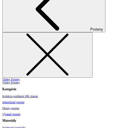
Prsteny
Všetky Prsteny
Všetky Prsteny
Kategórie
Kolekcia pozlátená 18K zlatom
Jednoduché prstene
Disney prstene
Výrazné prstene
Materiály
Strieborné materiály