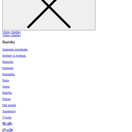
Všetky Darčeky
Všetky Darčeky
Darčeky
Znamenie zverokruhu
Doplnky k šperkom
Mamička
Partnerka
Kamarátka
Dcéra
Sestra
Babička
Partner
Deň matiek
Narodeniny
Výročie
Novinky
Výpredaj