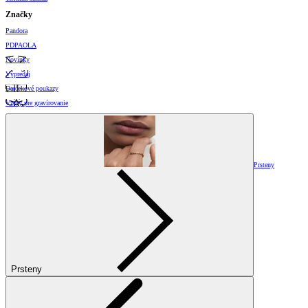
Značky
Pandora
PDPAOLA
Novinky
Výpredaj
Darčekové poukazy
Vzory pre gravírovanie
Prsteny
Prsteny