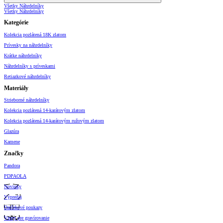
Všetky Náhrdelníky
Všetky Náhrdelníky
Kategórie
Kolekcia pozlátená 18K zlatom
Prívesky na náhrdelníky
Krátke náhrdelníky
Náhrdelníky s príveskami
Retiazkové náhrdelníky
Materiály
Strieborné náhrdelníky
Kolekcia pozlátená 14-karátovým zlatom
Kolekcia pozlátená 14-karátovým ružovým zlatom
Glazúra
Kamene
Značky
Pandora
PDPAOLA
Novinky
Výpredaj
Darčekové poukazy
Vzory pre gravírovanie