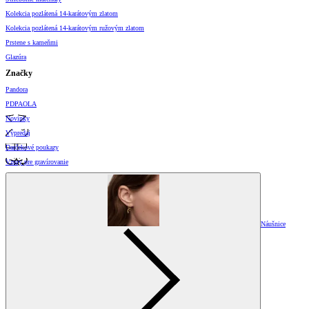
Kolekcia pozlátená 14-karátovým zlatom
Kolekcia pozlátená 14-karátovým ružovým zlatom
Prstene s kameňmi
Glazúra
Značky
Pandora
PDPAOLA
Novinky
Výpredaj
Darčekové poukazy
Vzory pre gravírovanie
Náušnice