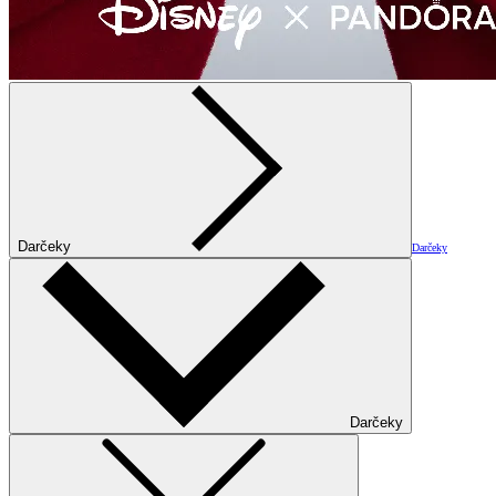
Darčeky
Darčeky
Darčeky