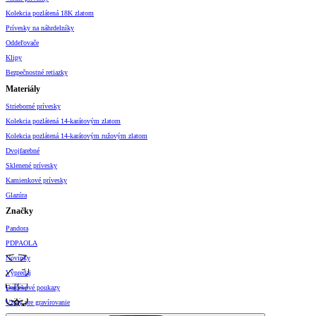
Kolekcia pozlátená 18K zlatom
Prívesky na náhrdelníky
Oddeľovače
Klipy
Bezpečnostné retiazky
Materiály
Strieborné prívesky
Kolekcia pozlátená 14-karátovým zlatom
Kolekcia pozlátená 14-karátovým ružovým zlatom
Dvojfarebné
Sklenené prívesky
Kamienkové prívesky
Glazúra
Značky
Pandora
PDPAOLA
Novinky
Výpredaj
Darčekové poukazy
Vzory pre gravírovanie