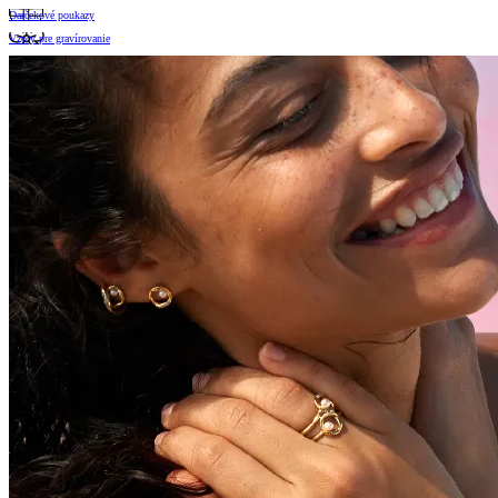
Darčekové poukazy
Vzory pre gravírovanie