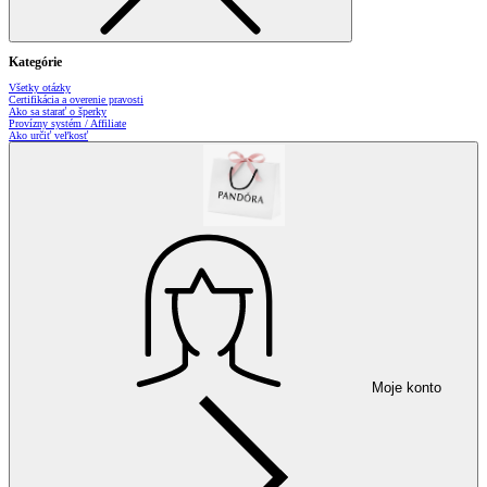
Kategórie
Všetky otázky
Certifikácia a overenie pravosti
Ako sa starať o šperky
Provízny systém / Affiliate
Ako určiť veľkosť
Moje konto