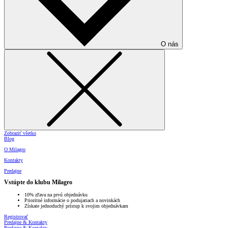
O nás
Zobraziť všetko
Blog
O Milagro
Kontakty
Predajne
Vstúpte do klubu Milagro
10% zľava na prvú objednávku
Prioritné informácie o podujatiach a novinkách
Získate jednoduchý prístup k svojim objednávkam
Registrovať
Predajne & Kontakty
Predajne & Kontakty