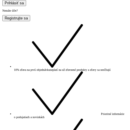
Prihlásiť sa
Nemáte účet?
Registrujte sa
10% zľava na prvú objednávku
neplatí na už zľavnené produkty a zľavy sa nesčítajú
Prioritné informácie
o podujatiach a novinkách