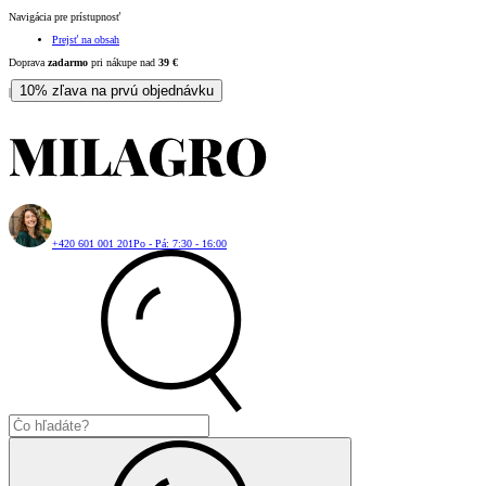
Navigácia pre prístupnosť
Prejsť na obsah
Doprava
zadarmo
pri nákupe nad
39
€
10% zľava na prvú objednávku
|
+420 601 001 201
Po - Pá: 7:30 - 16:00