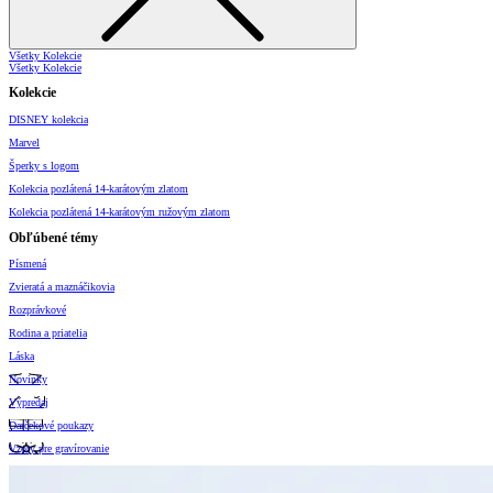
Všetky Kolekcie
Všetky Kolekcie
Kolekcie
DISNEY kolekcia
Marvel
Šperky s logom
Kolekcia pozlátená 14-karátovým zlatom
Kolekcia pozlátená 14-karátovým ružovým zlatom
Obľúbené témy
Písmená
Zvieratá a maznáčikovia
Rozprávkové
Rodina a priatelia
Láska
Novinky
Výpredaj
Darčekové poukazy
Vzory pre gravírovanie