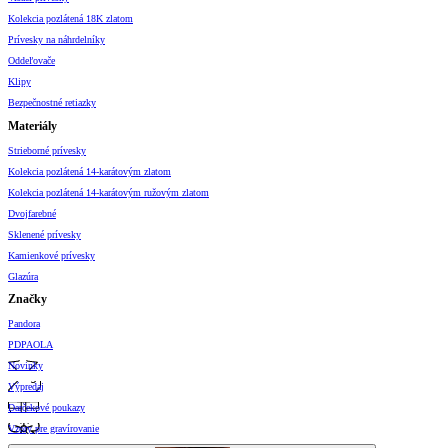
Kolekcia pozlátená 18K zlatom
Prívesky na náhrdelníky
Oddeľovače
Klipy
Bezpečnostné retiazky
Materiály
Strieborné prívesky
Kolekcia pozlátená 14-karátovým zlatom
Kolekcia pozlátená 14-karátovým ružovým zlatom
Dvojfarebné
Sklenené prívesky
Kamienkové prívesky
Glazúra
Značky
Pandora
PDPAOLA
Novinky
Výpredaj
Darčekové poukazy
Vzory pre gravírovanie