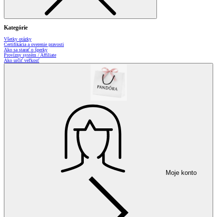
Kategórie
Všetky otázky
Certifikácia a overenie pravosti
Ako sa starať o šperky
Provízny systém / Affiliate
Ako určiť veľkosť
Moje konto