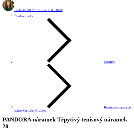
+420 601 001 201
Po - Pá: 7:30 - 16:00
Úvodná stránka
Náramky
Kolekcia pozlátená 14-
karátovým ružovým zlatom
PANDORA náramek Třpytivý tenisový náramek
20