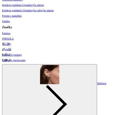
Kolekcia pozlátená 14-karátovým zlatom
Kolekcia pozlátená 14-karátovým ružovým zlatom
Prstene s kameňmi
Glazúra
Značky
Pandora
PDPAOLA
Novinky
Výpredaj
Darčekové poukazy
Vzory pre gravírovanie
Náušnice