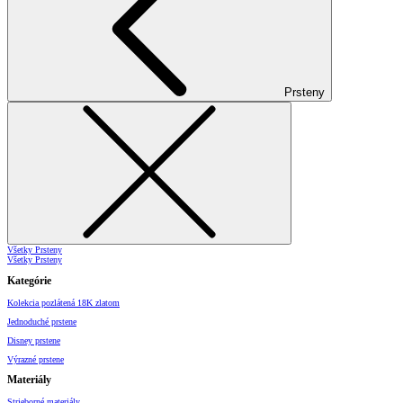
Prsteny
Všetky Prsteny
Všetky Prsteny
Kategórie
Kolekcia pozlátená 18K zlatom
Jednoduché prstene
Disney prstene
Výrazné prstene
Materiály
Strieborné materiály