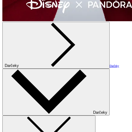
Darčeky
Darčeky
Darčeky