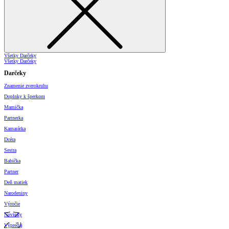
Všetky Darčeky
Všetky Darčeky
Darčeky
Znamenie zverokruhu
Doplnky k šperkom
Mamička
Partnerka
Kamarátka
Dcéra
Sestra
Babička
Partner
Deň matiek
Narodeniny
Výročie
Novinky
Výpredaj