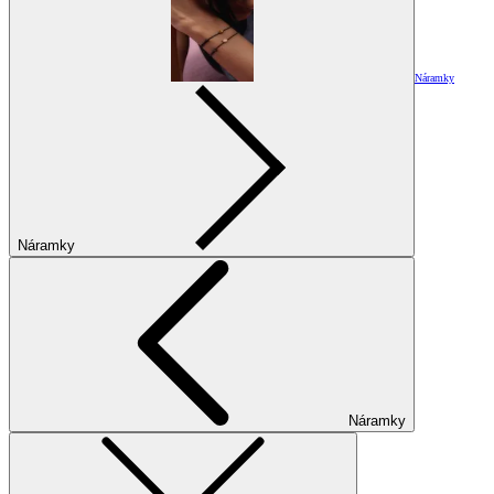
Náramky
Náramky
Náramky