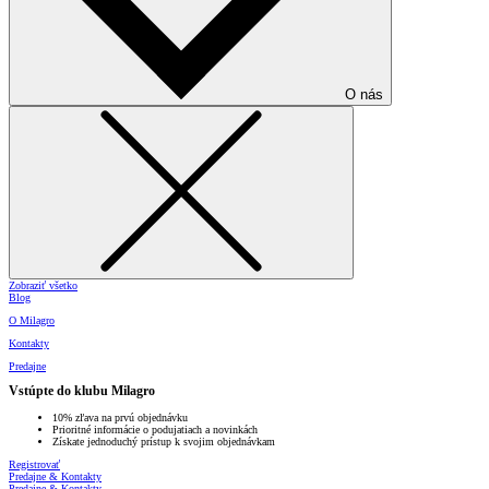
O nás
Zobraziť všetko
Blog
O Milagro
Kontakty
Predajne
Vstúpte do klubu Milagro
10% zľava na prvú objednávku
Prioritné informácie o podujatiach a novinkách
Získate jednoduchý prístup k svojim objednávkam
Registrovať
Predajne & Kontakty
Predajne & Kontakty