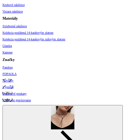
Kruhové náušnice
Visiace náušnice
Materiály
Strieborné náušnice
Kolekcia pozlátená 14-karátovým zlatom
Kolekcia pozlátená 14-karátovým ružovým zlatom
Glazúra
Kamene
Značky
Pandora
PDPAOLA
Novinky
Výpredaj
Darčekové poukazy
Vzory pre gravírovanie