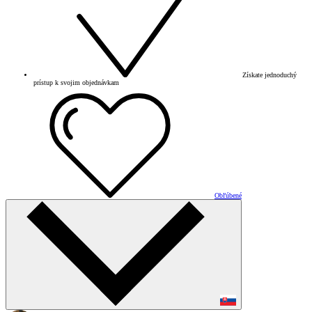
Získate jednoduchý
prístup k svojim objednávkam
Obľúbené