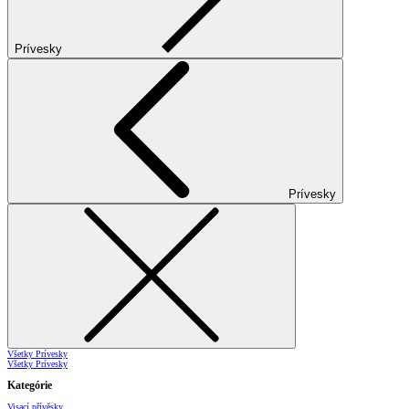
Prívesky
Prívesky
Všetky Prívesky
Všetky Prívesky
Kategórie
Visací přívěsky