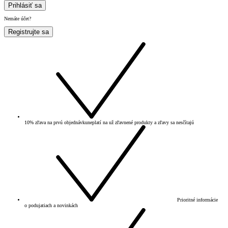
Prihlásiť sa
Nemáte účet?
Registrujte sa
10% zľava na prvú objednávku
neplatí na už zľavnené produkty a zľavy sa nesčítajú
Prioritné informácie
o podujatiach a novinkách