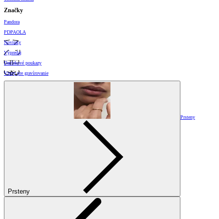
Značky
Pandora
PDPAOLA
Novinky
Výpredaj
Darčekové poukazy
Vzory pre gravírovanie
Prsteny
Prsteny