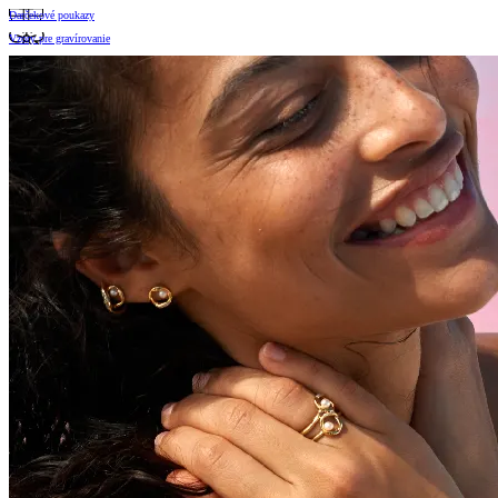
Darčekové poukazy
Vzory pre gravírovanie