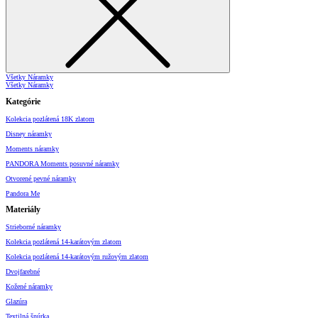
Všetky Náramky
Všetky Náramky
Kategórie
Kolekcia pozlátená 18K zlatom
Disney náramky
Moments náramky
PANDORA Moments posuvné náramky
Otvorené pevné náramky
Pandora Me
Materiály
Strieborné náramky
Kolekcia pozlátená 14-karátovým zlatom
Kolekcia pozlátená 14-karátovým ružovým zlatom
Dvojfarebné
Kožené náramky
Glazúra
Textilná šnúrka