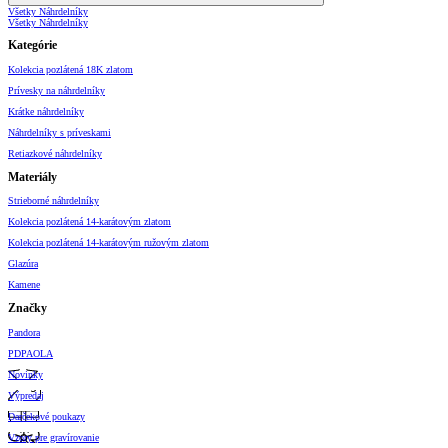
Všetky Náhrdelníky
Všetky Náhrdelníky
Kategórie
Kolekcia pozlátená 18K zlatom
Prívesky na náhrdelníky
Krátke náhrdelníky
Náhrdelníky s príveskami
Retiazkové náhrdelníky
Materiály
Strieborné náhrdelníky
Kolekcia pozlátená 14-karátovým zlatom
Kolekcia pozlátená 14-karátovým ružovým zlatom
Glazúra
Kamene
Značky
Pandora
PDPAOLA
Novinky
Výpredaj
Darčekové poukazy
Vzory pre gravírovanie