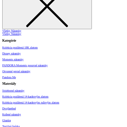
Všetky Náramky
Všetky Náramky
Kategórie
Kolekcia pozlátená 18K zlatom
Disney náramky
Moments náramky
PANDORA Moments posuvné náramky
Otvorené pevné náramky
Pandora Me
Materiály
Strieborné náramky
Kolekcia pozlátená 14-karátovým zlatom
Kolekcia pozlátená 14-karátovým ružovým zlatom
Dvojfarebné
Kožené náramky
Glazúra
Textilná šnúrka