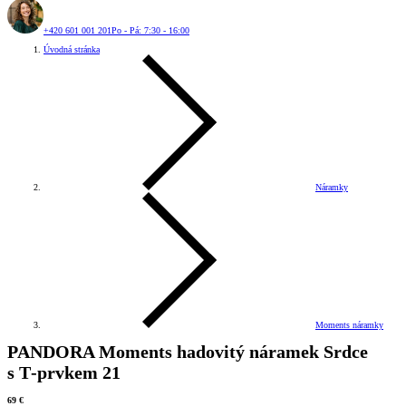
+420 601 001 201
Po - Pá: 7:30 - 16:00
Úvodná stránka
Náramky
Moments náramky
PANDORA Moments hadovitý náramek Srdce
s T‑prvkem 21
69 €