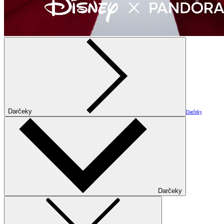
Darčeky
Darčeky
Darčeky