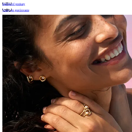
Darčekové poukazy
Vzory pre gravírovanie