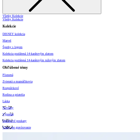
Všetky Kolekcie
Všetky Kolekcie
Kolekcie
DISNEY kolekcia
Marvel
Šperky s logom
Kolekcia pozlátená 14-karátovým zlatom
Kolekcia pozlátená 14-karátovým ružovým zlatom
Obľúbené témy
Písmená
Zvieratá a maznáčikovia
Rozprávkové
Rodina a priatelia
Láska
Novinky
Výpredaj
Darčekové poukazy
Vzory pre gravírovanie