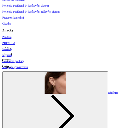
Kolekcia pozlátená 14-karátovým zlatom
Kolekcia pozlátená 14-karátovým ružovým zlatom
Prstene s kameňmi
Glazúra
Značky
Pandora
PDPAOLA
Novinky
Výpredaj
Darčekové poukazy
Vzory pre gravírovanie
Náušnice