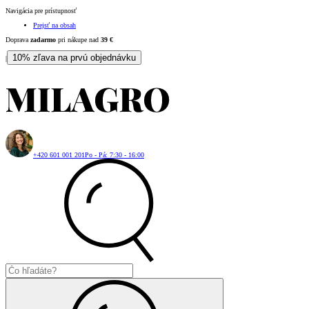
Navigácia pre prístupnosť
Prejsť na obsah
Doprava
zadarmo
pri nákupe nad
39
€
10% zľava na prvú objednávku
|
+420 601 001 201
Po - Pá: 7:30 - 16:00