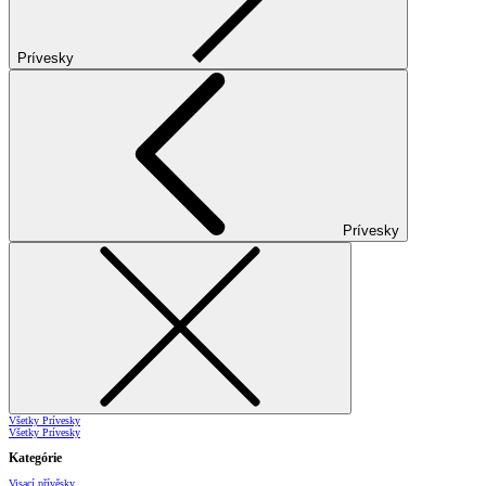
Prívesky
Prívesky
Všetky Prívesky
Všetky Prívesky
Kategórie
Visací přívěsky