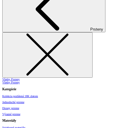
Prsteny
Všetky Prsteny
Všetky Prsteny
Kategórie
Kolekcia pozlátená 18K zlatom
Jednoduché prstene
Disney prstene
Výrazné prstene
Materiály
Strieborné materiály