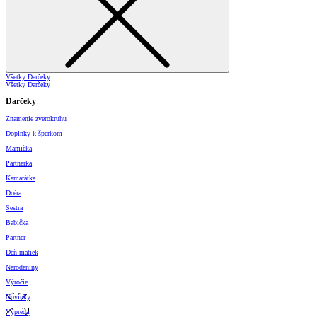
Všetky Darčeky
Všetky Darčeky
Darčeky
Znamenie zverokruhu
Doplnky k šperkom
Mamička
Partnerka
Kamarátka
Dcéra
Sestra
Babička
Partner
Deň matiek
Narodeniny
Výročie
Novinky
Výpredaj