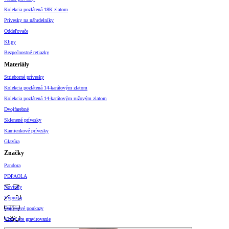
Kolekcia pozlátená 18K zlatom
Prívesky na náhrdelníky
Oddeľovače
Klipy
Bezpečnostné retiazky
Materiály
Strieborné prívesky
Kolekcia pozlátená 14-karátovým zlatom
Kolekcia pozlátená 14-karátovým ružovým zlatom
Dvojfarebné
Sklenené prívesky
Kamienkové prívesky
Glazúra
Značky
Pandora
PDPAOLA
Novinky
Výpredaj
Darčekové poukazy
Vzory pre gravírovanie