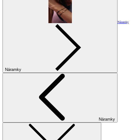
Náramky
Náramky
Náramky