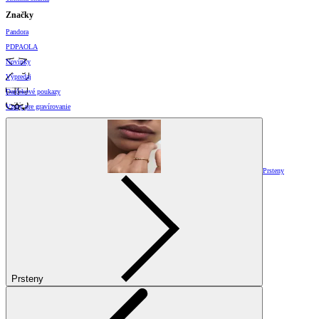
Značky
Pandora
PDPAOLA
Novinky
Výpredaj
Darčekové poukazy
Vzory pre gravírovanie
Prsteny
Prsteny