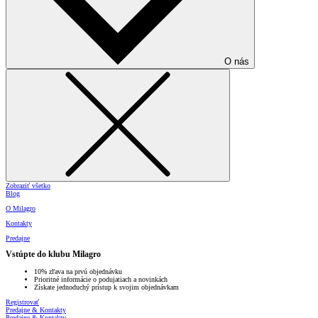
O nás
Zobraziť všetko
Blog
O Milagro
Kontakty
Predajne
Vstúpte do klubu Milagro
10% zľava na prvú objednávku
Prioritné informácie o podujatiach a novinkách
Získate jednoduchý prístup k svojim objednávkam
Registrovať
Predajne & Kontakty
Predajne & Kontakty