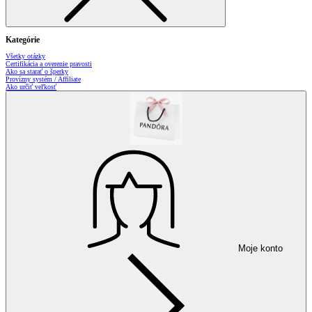
Kategórie
Všetky otázky
Certifikácia a overenie pravosti
Ako sa starať o šperky
Provízny systém / Affiliate
Ako určiť veľkosť
Moje konto