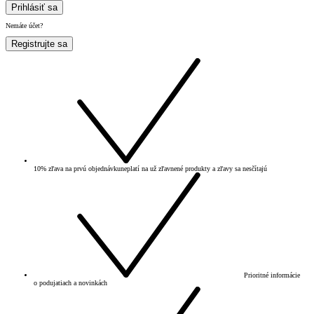
Prihlásiť sa
Nemáte účet?
Registrujte sa
10% zľava na prvú objednávku
neplatí na už zľavnené produkty a zľavy sa nesčítajú
Prioritné informácie
o podujatiach a novinkách