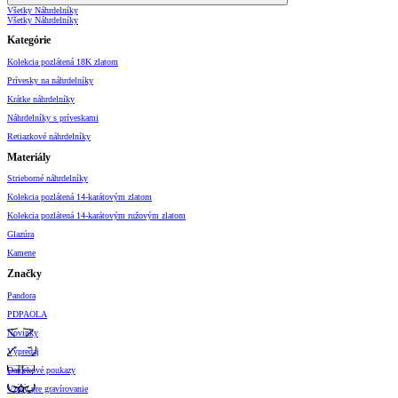
Všetky Náhrdelníky
Všetky Náhrdelníky
Kategórie
Kolekcia pozlátená 18K zlatom
Prívesky na náhrdelníky
Krátke náhrdelníky
Náhrdelníky s príveskami
Retiazkové náhrdelníky
Materiály
Strieborné náhrdelníky
Kolekcia pozlátená 14-karátovým zlatom
Kolekcia pozlátená 14-karátovým ružovým zlatom
Glazúra
Kamene
Značky
Pandora
PDPAOLA
Novinky
Výpredaj
Darčekové poukazy
Vzory pre gravírovanie